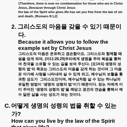
1Therefore, there is now no condemnation for those who are in Christ
Jesus, 2because through Christ Jesus
the law of the Spirit who gives life has set you free from the law of sin
and death. (Romans 8:1,2)
2.
그리스도의
마음을
갖을
수
있기
때문이
다
.
Because it allows you to follow the
example set by Christ Jesus
그리스도의
마음은
온유하고
겸손함이요
,
그리스도와
함께할
때
쉼을
얻게
되며
, (
마
11:28,29)
우리에게
생명을
주며
복음을
통하
여
천국을
소유할
수
있는
길을
보여
주신다
. (
요
14:6)
생명의
성
령의
법’의
목표는
그리스도의
마음을
갖게
하는
것이며
그
마음
은
아가페
사랑을
나타내며
살
수
있게
되고
,
예수님의
보혈을
통
과한
성도가
그리스도인이며
,
예수님처럼
살
수
있는
하나님의
유일한
방법이
‘생명의
성령의
법’이기
때문이다
.
믿는
자에게
이
미
주어진
‘생명의
성령의
법’을
깨닫고
경건의
연습을
통해서
예
수
닮은
삶을
사는
성도가
되는
것이다
.
C.
어떻게
생명의
성령의
법을
취할
수
있는
가
?
How can you live by the law of the Spirit