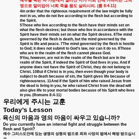
예수를
죽은
자
가운데서
살리신
이가
너희
안에
거하시는
그의
영으로
말미암아
너희
죽을
몸도
살리시리
. (
롬
8:4-11)
4in order that the righteous requirement of the law might be fully
met in us, who do not live according to the flesh but according to
the Spirit.
5Those who live according to the flesh have their minds set on
what the flesh desires; but those who live in accordance with the
Spirit have their minds set on what the Spirit desires. 6The mind
governed by the flesh is death, but the mind governed by the
Spirit is life and peace. 7The mind governed by the flesh is hostile
to God; it does not submit to God’s law, nor can it do so. 8Those
who are in the realm of the flesh cannot please God.
9You, however, are not in the realm of the flesh but are in the
realm of the Spirit, if indeed the Spirit of God lives in you. And if
anyone does not have the Spirit of Christ, they do not belong to
Christ. 10But if Christ is in you, then even though your body is
subject to death because of sin, the Spirit gives life because of
righteousness. 11And if the Spirit of him who raised Jesus from
the dead is living in you, he who raised Christ from the dead will
also give life to your mortal bodies because of his Spirit who lives
in you. (Romans 8:4-11)
우리에게
주시는
교훈
Today’s Lesson
.
육신의
마음과
영의
마음이
싸우고
있습니까
?
Do you currently have an internal fight and struggle between the
flesh and Spirit?
예수
그리스도안에
있는
생명의
성령의
법으로
죄와
사망의
법에서
해방
받으십시