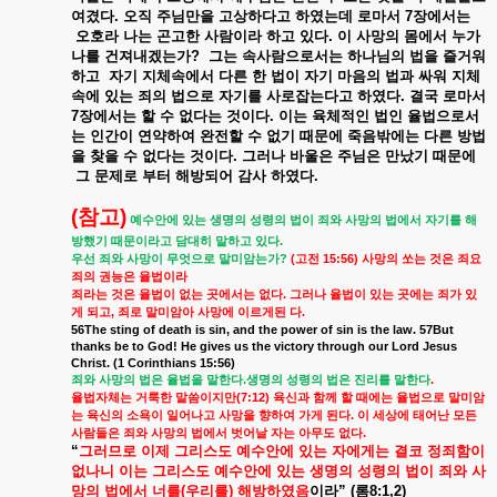
여겼다
.
오직
주님만을
고상하다고
하였는데
로마서
7
장에서는
오호라
나는
곤고한
사람이라
하고
있다
.
이
사망의
몸에서
누가
나를
건져내겠는가
?
그는
속사람으로서는
하나님의
법을
즐거워
하고
자기
지체속에서
다른
한
법이
자기
마음의
법과
싸워
지체
속에
있는
죄의
법으로
자기를
사로잡는다고
하였다
.
결국
로마서
7
장에서는
할
수
없다는
것이다
.
이는
육체적인
법인
율법으로서
는
인간이
연약하여
완전할
수
없기
때문에
죽음밖에는
다른
방법
을
찾을
수
없다는
것이다
.
그러나
바울은
주님은
만났기
때문에
그
문제로
부터
해방되어
감사
하였다
.
(
참고
)
예수안에
있는
생명의
성령의
법이
죄와
사망의
법에서
자기를
해
.
방했기
때문이라고
담대히
말하고
있다
?
(
15:56)
우선
죄와
사망이
무엇으로
말미암는가
고전
사망의
쏘는
것은
죄요
죄의
권능은
율법이라
.
죄라는
것은
율법이
없는
곳에서는
없다
그러나
율법이
있는
곳에는
죄가
있
,
.
게
되고
죄로
말미암아
사망에
이르게된
다
56The sting of death is sin, and the power of sin is the law. 57But
thanks be to God! He gives us the victory through our Lord Jesus
Christ. (1 Corinthians 15:56)
.
.
죄와
사망의
법은
율법을
말한다
생명의
성령의
법은
진리를
말한다
(7:12)
율법자체는
거룩한
말씀이지만
육신과
함께
할
때에는
율법으로
말미암
.
는
육신의
소욕이
일어나고
사망을
향하여
가게
된다
이
세상에
태어난
모든
.
사람들은
죄와
사망의
법에서
벗어날
자는
아무도
없다
“
그러므로
이제
그리스도
예수안에
있는
자에게는
결코
정죄함이
없나니
이는
그리스도
예수안에
있는
생명의
성령의
법이
죄와
사
망의
법에서
너를
(
우리를
)
해방하였음
이라
” (
롬
8:1,2)