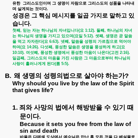
유한
그리스도인이며
그
생명이
자람으로
그리스도의
성품을
나타내
며
살게되는
것이다
.
성경은 그 핵심 메시지를 일곱 가지로 말하고 있
습니다
.
첫째
,
믿는
자는
하나님의
자녀입니다
(
요
1:12).
둘째
,
하나님의
자녀
는
하나님의
생명을
가지고
있으며
(
요일
5:12).
셋째
,
생명은
곧
말씀
을
먹고
자자란다
(
요
6:63).
넷째
,
말씀을
성령의
가르침으로
먹어야
하며
(
요
14:26).
다섯째
,
풍성한
말씀은
생명을
풍성하게
하고
(
요
10:10).
여섯째
,
풍성한
생명에서
풍성한
마음이
나온다
(
고전
2:16).
일곱째
,
그리스도의
마음을
가진
사람은
그
마음으로부터
하나님의
사랑이
흘러나게게
된다
(
롬
5:5).
B.
왜
생명의
성령의법으로
살아야
하는가
?
Why should you live by the law of the Spirit
that gives life?
1.
죄와
사망의
법에서
해방받을
수
있기
때
문이다
.
Because it sets you free from the law of
sin and death
바울은
다메섹
도상에서
예수님은
만난
후
모든
것을
다
베설물로