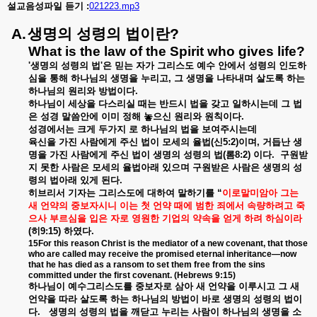
설교음성파일
듣기
:
021223.mp3
A.
생명의
성령의
법이란
?
What is the law of the Spirit who gives life?
'
생명의
성령의
법
'
은
믿는
자가
그리스도
예수
안에서
성령의
인도하
심을
통해
하나님의
생명을
누리고
,
그
생명을
나타내며
살도록
하는
하나님의
원리와
방법이다
.
하나님이
세상을
다스리실
때는
반드시
법을
갖고
일하시는데
그
법
은
성경
말씀안에
이미
정해
놓으신
원리와
원칙이다
.
성경에서는
크게
두가지
로
하나님의
법을
보여주시는데
육신을
가진
사람에게
주신
법이
모세의
율법
(
신
5:2)
이며
,
거듭난
생
명을
가진
사람에게
주신
법이
생명의
성령의
법
(
롬
8:2)
이다
.
구원받
지
못한
사람은
모세의
율법아래
있으며
구원받은
사람은
생명의
성
령의
법아래
있게
된다
.
히브리서
기자는
그리스도에
대하여
말하기를
“
이로말미암아
그는
새
언약의
중보자시니
이는
첫
언약
때에
범한
죄에서
속량하려고
죽
으사
부르심을
입은
자로
영원한
기업의
약속을
얻게
하려
하심이라
(
히
9:15)
하였다
.
15For this reason Christ is the mediator of a new covenant, that those
who are called may receive the promised eternal inheritance—now
that he has died as a ransom to set them free from the sins
committed under the first covenant. (Hebrews 9:15)
하나님이
예수그리스도를
중보자로
삼아
새
언약을
이루시고
그
새
언약을
따라
살도록
하는
하나님의
방법이
바로
생명의
성령의
법이
다
.
생명의
성령의
법을
깨닫고
누리는
사람이
하나님의
생명을
소