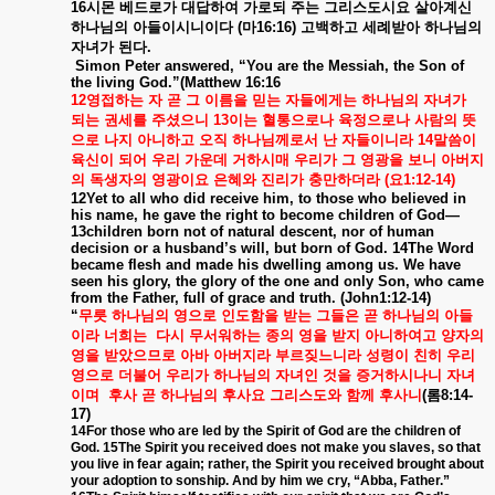
16
시몬
베드로가
대답하여
가로되
주는
그리스도시요
살아계신
하나님의
아들이시니이다
(
마
16:16)
고백하고
세례받아
하나님의
자녀가
된다
.
Simon Peter answered, “You are the Messiah, the Son of
the living God.”(Matthew 16:16
12
영접하는
자
곧
그
이름을
믿는
자들에게는
하나님의
자녀가
되는
권세를
주셨으니
13
이는
혈통으로나
육정으로나
사람의
뜻
으로
나지
아니하고
오직
하나님께로서
난
자들이니라
14
말씀이
육신이
되어
우리
가운데
거하시매
우리가
그
영광을
보니
아버지
의
독생자의
영광이요
은혜와
진리가
충만하더라
(
요
1:12-14)
12Yet to all who did receive him, to those who believed in
his name, he gave the right to become children of God—
13children born not of natural descent, nor of human
decision or a husband’s will, but born of God. 14The Word
became flesh and made his dwelling among us. We have
seen his glory, the glory of the one and only Son, who came
from the Father, full of grace and truth. (John1:12-14)
“
무릇
하나님의
영으로
인도함을
받는
그들은
곧
하나님의
아들
이라
너희는
다시
무서워하는
종의
영을
받지
아니하여고
양자의
영을
받았으므로
아바
아버지라
부르짖느니라
성령이
친히
우리
영으로
더불어
우리가
하나님의
자녀인
것을
증거하시나니
자녀
이며
후사
곧
하나님의
후사요
그리스도와
함께
후사니
(
롬
8:14-
17)
14For those who are led by the Spirit of God are the children of
God. 15The Spirit you received does not make you slaves, so that
you live in fear again; rather, the Spirit you received brought about
your adoption to sonship. And by him we cry, “Abba, Father.”