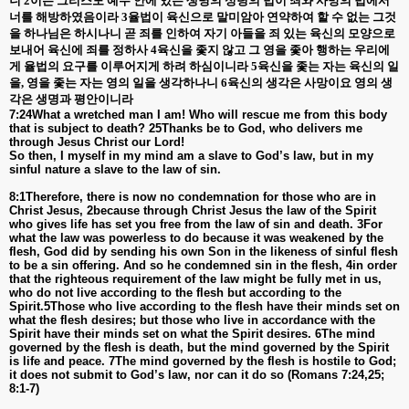
니
2
이는 그리스도 예수 안에 있는 생명의 성령의 법이 죄와 사망의 법에서
너를 해방하였음이라
3
율법이 육신으로 말미암아 연약하여 할 수 없는 그것
을 하나님은 하시나니 곧 죄를 인하여 자기 아들을 죄 있는 육신의 모양으로
보내어 육신에 죄를 정하사
4
육신을 좇지 않고 그 영을 좇아 행하는 우리에
게 율법의 요구를 이루어지게 하려 하심이니라
5
육신을 좇는 자는 육신의 일
을
,
영을 좇는 자는 영의 일을 생각하나니
6
육신의 생각은 사망이요 영의 생
각은 생명과 평안이니라
7:24What a wretched man I am! Who will rescue me from this body
that is subject to death? 25Thanks be to God, who delivers me
through Jesus Christ our Lord!
So then, I myself in my mind am a slave to God’s law, but in my
sinful nature a slave to the law of sin.
8:1Therefore, there is now no condemnation for those who are in
Christ Jesus, 2because through Christ Jesus the law of the Spirit
who gives life has set you free from the law of sin and death. 3For
what the law was powerless to do because it was weakened by the
flesh, God did by sending his own Son in the likeness of sinful flesh
to be a sin offering. And so he condemned sin in the flesh, 4in order
that the righteous requirement of the law might be fully met in us,
who do not live according to the flesh but according to the
Spirit.5Those who live according to the flesh have their minds set on
what the flesh desires; but those who live in accordance with the
Spirit have their minds set on what the Spirit desires. 6The mind
governed by the flesh is death, but the mind governed by the Spirit
is life and peace. 7The mind governed by the flesh is hostile to God;
it does not submit to God’s law, nor can it do so (Romans 7:24,25;
8:1-7)