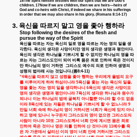
16The Spirit himself testifies with our spirit that we are God’s
children. 17Now if we are children, then we are heirs—heirs of
God and co-heirs with Christ, if indeed we share in his sufferings
in order that we may also share in his glory. (Romans 8:14-17)
3.
육신을
따르지
말고
영을
좇아
행하라
Stop following the desires of the flesh and
pursue the way of the Spirit
육신을
따르는
자는
육신의
일로
영을
따르는
자는
영의
일을
생
각한다
.
육신의
생각은
사망이지만
영의
생각은
생명과
평안이다
.
육신의
생각은
하나님을
기쁘시게
할
수
없지만
하나님의
영을
따
르는
자는
그리스도인이
되어
비록
몸은
죄로
인하여
죽은
것이지
만
하나님의
영이
거하면
그리스도
예수의
의로
인하여
생명의
성령의
법아래
사는
것입니다
.(
롬
8:4-11)
“4
육신을
따르지
않고
성령을
좇아
행하는
우리에게
율법의
요구
를
이루어지게
하려
하심이니라
5
육신을
좇는
자는
육신의
일을
,
영을
좇는
자는
영의
일을
생각하나니
6
육신의
생각은
사망이요
영의
생각은
생명과
평안이니라
7
육신의
생각은
하나님과
원수가
되나니
이는
하나님의
법에
굴복치
아니할뿐
아니라
할
수도
없음
이라
8
육신에
있는
자들은
하나님을
기쁘시게
할
수
없느니라
9
만일
너희
속에
하나님의
영이
거하시면
너희가
육신에
있지
아니
하고
영에
있나니
누구든지
그리스도의
영이
없으면
그리스도의
사람이
아니라
10
또
그리스도께서
너희
안에
계시면
몸은
죄로
인하여
죽은
것이나
영은
의를
인하여
산
것이니라
11
예수를
죽
은
자
가운데서
살리신
이의
영이
너희
안에
거하시면
그리스도