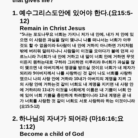
that gives life?
1.
예수그리스도안에
있어야
한다
.(
요
15:5-
12)
Remain in Christ Jesus
“5
나는
포도나무요
너희는
가지니
저가
내
안에
,
내가
저
안에
있
으면
이
사람은
과실을
많이
맺나니
나를
떠나서는
너희가
아무
것도
할
수
없음이라
6
사람이
내
안에
거하지
아니하면
가지처럼
밖에
버리워
말라지나니
사람들이
이것을
모아다가
불에
던져
사
르느니라
7
너희가
내
안에
거하고
내
말이
너희
안에
거하면
무엇
이든지
원하는대로
구하라
그리하면
이루리라
8
너희가
과실을
많
이
맺으면
내
아버지께서
영광을
받으실
것이요
너희가
내
제자가
되리라
9
아버지께서
나를
사랑하신
것
같이
나도
너희를
사랑하
였으니
나의
사랑
안에
거하라
10
내가
아버지의
계명을
지켜
그
의
사랑
안에
거하는것
같이
너희도
내
계명을
지키면
내
사랑
안
에
거하리라
11
내가
이것을
너희에게
이름은
내
기쁨이
너희
안
에
있어
너희
기쁨을
충만하게
하려함이니라
12
내
계명은
곧
내
가
너희를
사랑한
것
같이
너희도
서로
사랑하라
하는
이것이니라
(
요
15:5-12)
2.
하나님의
자녀가
되어라
(
마
16:16;
요
1:12)
Become a child of God