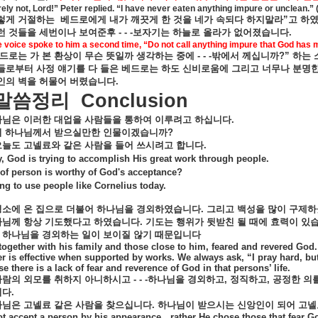
ely not, Lord!” Peter replied. “I have never eaten anything impure or unclean.” 
렇게
거절하는
베드로에게
내가
깨끗게
한
것을
네가
속되다
하지말라
”
고
하
런
것들을
세번이나
보여준후
- - -
보자기는
하늘로
올라가
없어졌습니다
.
 voice spoke to him a second time, “Do not call anything impure that God has 
드로는
가
본
환상이
무슨
뜻일까
생각하는
중에
- - -
밖에서
께십니까
?”
하는
들로부터
사정
얘기를
다
들은
베드로는
하도
신비로움에
그리고
너무나
분명
인의
벽을
허물어
버렸습니다
.
말씀정리
Conclusion
나님은
이러한
대업을
사람들을
통하여
이루려고
하십니다
.
이
하나님께서
받으실만한
인물이겠습니까
?
오늘도
고넬료와
같은
사람을
들어
쓰시려고
합니다
.
, God is trying to accomplish His great work through people.
of person is worthy of God's acceptance?
ing to use people like Cornelius today.
평소에
온
집으로
더불어
하나님을
경외하였습니다
.
그리고
백성을
많이
구제하
나님께
항상
기도했다고
하였습니다
.
기도는
행위가
뒷받친
될
때에
효력이
있
하나님을
경외하는
일이
보이질
않기
때문입니다
together with his family and those close to him, feared and revered Go
r is effective when supported by works. We always ask, “I pray hard, but 
se there is a lack of fear and reverence of God in that persons’ life.
사람의
외모를
취하지
아니하시고
- - -
하나님을
경외하고
,
정직하고
,
공정한
의
니다
.
나님은
고넬료
같은
사람을
찾으십니다
.
하나님이
받으시는
신앙인이
되어
고넬
t accept a person by his appearance…rather He chose those that fear God