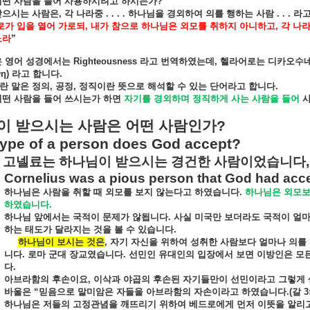
어떤
사람을
들어
사용하시려고
하시는가
?
받으시는
사람은
,
각
나라중
. . . .
하나님을
경외하여
의를
행하는
사람
. . .
라
로가
입을
열어
가로되
,
내가
참으로
하나님은
외모를
취하지
아니하고
,
각
나
노라
”
은
영어
성경에서는
Righteousness
라고
번역하였는데
,
헬라어로는
디카오수
η)
라고
합니다
.
란
말은
정의
,
공정
,
정직이란
뜻으로
해석할
수
있는
단어라고
합니다
.
어떤
사람을
들어
쓰시는가
하면
자기를
경외하며
정직하게
사는
사람을
들어
이
받으시는
사람은
어떤
사람인가
?
ype of a person does God accept?
고넬료는
하나님이
받으시는
경건한
사람이었습니다
,
Cornelius was a pious person that God had acc
하나님은
사람을
취할
때
외모를
보지
않는다고
하였습니다
.
하나님은
외모
하였습니다
.
하나님
앞에서는
국적이
문제가
않됩니다
.
사실
미국만
보더라도
국적이
얼
하는
태도가
달라지는
것을
볼
수
있습니다
.
하나님이
보시는
것은
,
자기
자신을
위하여
성취한
사람보다
얼마나
의를
니다
.
로마
군대
장교였습니다
.
선민인
유대인의
입장에서
보면
이방인은
모
다
.
아브라함의
후손이요
,
이삭과
야곱의
후손된
자기들만이
선민이라고
그렇게
바울은
“
믿음으로
말미암은
자들을
아브라함의
자손이라고
하였습니다
.(
갈
3:
하나님은
저들의
고정관념을
깨뜨리기
위하여
베드로에게
먼저
이뜻을
알리