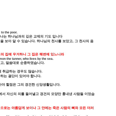
to the poor.
나는
하나님과의
깊은
교제의
기도
입니다
것을
보아
알
수
있습니다
.
하나님의
천사를
보았고
,
그
천사의
음
몬의
집에
우거하니
그
집은
해변에
있느니라
mon the tanner, who lives by the sea.
었고
,
말씀대로
순종하였습니다
.
게
취급하는
경우도
많습니다
.
행하는
결단이
있어야
합니다
.
아야
할점은
그의
경건한
신앙생활입니다
.
에서
자신의
의를
들어낼고
경건의
모양만
흉내낸
사람들
이었습
겉으로는
아름답게
보이나
그
안에는
죽은
사람의
뼈와
모든
더러