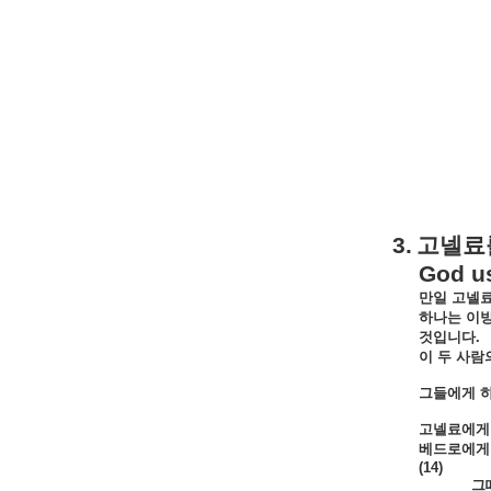
3.
고넬료
God us
만일
고넬
하나는
이
것입니다
.
이
두
사람
그들에게
고넬료에게
베드로에게
(14)
그