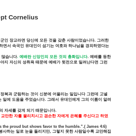
pt Cornelius
군인
장교라면
당신에
모든
것을
갖춘
사람이었습니다
.
그러한
하면서
속국인
유대인이
섬기는
여호와
하나님을
경외하였다는
많습니다
.
예배란
신앙인의
모든
것의
총화입니다
.
예배를
등한
와야지
자신의
성취욕
때문에
예배가
뒷전으로
밀려난다면
그런
정복과
군림하는
것이
신분에
어울리는
일입니다
그런데
고넬
는
일에
도움을
주었습니다
.
그래서
유대인에게
그의
이름이
알려
의
자세를
갖게
되기
때문입니다
.
교만한
자를
물리치시고
겸손한
자에게
은혜를
주신다고
하였
 the proud but shows favor to the humble.”.( James 4:6)
봉사하는
일로
눈을
돌리지만
,
그렇지
못한
사람일수록
교만해집