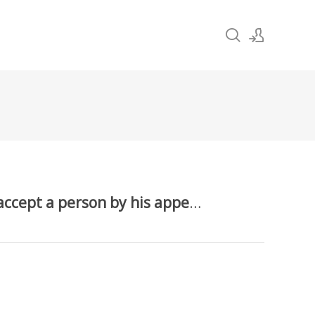
Sign In
Sign Up
하나님은 사람의 외모를 취하지 아니하고 God does not accept a person by his appearance