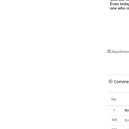
Even today
one who is
Attachment
Comme
No.
하나
»
하나
569