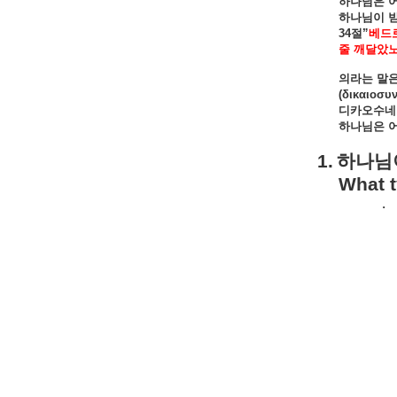
하나님은
하나님이
34
절
”
베드
줄
깨달았
의라는
말
(
δικαιοσυν
디카오수네
하나님은
1.
하나님
What t
·