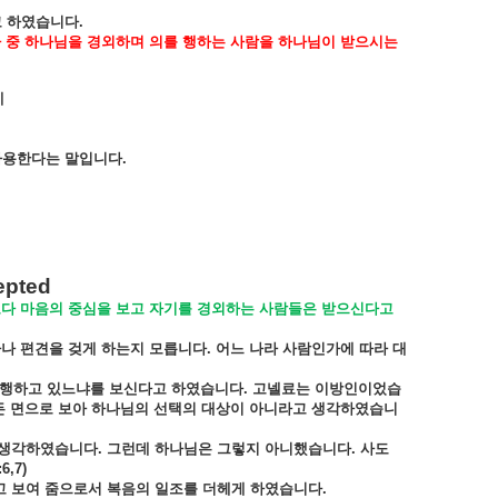
고
하였습니다
.
라
중
하나님을
경외하며
의를
행하는
사람을
하나님이
받으시는
네
사용한다는
말입니다
.
epted
보다
마음의
중심을
보고
자기를
경외하는
사람들은
받으신다고
마나
편견을
겆게
하는지
모릅니다
.
어느
나라
사람인가에
따라
대
행하고
있느냐를
보신다고
하였습니다
.
고넬료는
이방인이었습
든
면으로
보아
하나님의
선택의
대상이
아니라고
생각하였습니
생각하였습니다
.
그런데
하나님은
그렇지
아니했습니다
.
사도
6,7)
고
보여
줌으로서
복음의
일조를
더헤게
하였습니다
.