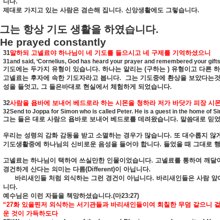
니다
.
제대로
가지고
있는
사람은
겸손해
집니다
.
신앙생활에도
그렇습니다
.
그는
항상
기도
생활을
하였습니다
.
He prayed constantly
31
말하되
고넬료야
하나님이
네
기도를
들으시고
네
구제를
기억하셨으니
31and said, ‘Cornelius, God has heard your prayer and remembered your gifts 
기도에는
두가지
유형이
있습니다
.
하나는
알리는
(
구하는
)
유형이고
다른
하
고넬료는
후자에
속한
기도자라고
봅니다
.
그는
기도중에
환상을
보았다는
성을
들엇고
,
그
들은바대로
현실에서
체험하게
되었습니다
.
32
사람을
욥바에
보내어
베드로라
하는
시몬을
청하라
저가
바닷가
피장
시
32Send to Joppa for Simon who is called Peter. He is a guest in the home of Si
그는
들은
대로
사람으
욥바로
보내어
베드로를
데려왔습니다
.
말씀대로
믿
우리는
성령의
감화
감동을
받고
소멸하는
경우가
많습니다
.
또
대수롭지
않
기도생활중에
하나님의
신비로운
음성을
들어야
합니다
.
들었을
때
그대로
고넬료는
하나님이
택하여
쓰실만한
인물이었습니다
.
고넬료를
통하여
깨달
경건하게
산다는
의미는
다름
(Different)
이
아닙니다
.
바리새인들
처럼
외식하는
그런
경건이
아닙니다
.
바리새인들은
사람
앞
니다
.
예수님은
이런
자들을
책망하셨습니다
.(
마
23:27)
“27
화
있을찐저
외식하는
서기관들과
바리새인들이여
회칠한
무덤
같으니
운
것이
가득하도다