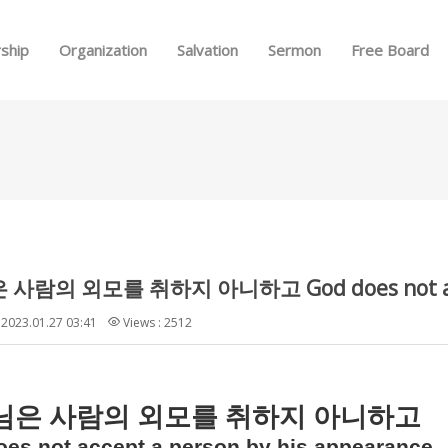
Skip to menu
ship
Organization
Salvation
Sermon
Free Board
2023.01.27 03:41
Views : 2512
님은 사람의 외모를 취하지 아니하고
es not accept a person by his appearance