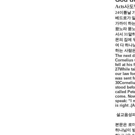
Acts
사도
24
이튿날 
베드로가 일
가까이 하는
왔노라 묻노
서서
31
말하
몬의 집에
여 다 하나
하는
사람
The next d
Cornelius 
fell at hi
27While ta
our law fo
was sent f
30Corneliu
stood bef
called Pet
come. Now 
speak: “I 
is right .(
설교음성파
본문은
로
하나님이