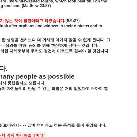
 are like whitewashed tombs, which look beautiful on the
ing unclean. (Matthew 23:27)
지
않는
것이
경건이라고
하였습니다
.(
약
1:27)
 look after orphans and widows in their distress and to
는
한
생명을
천하보다
더
귀하게
여기지
않을
수
없게
됩니다
.
그
 - -
정의를
위해
,
공의를
위해
헌신하게
된다는
것입니다
.
이러한
자세로부터
우리도
경건에
이르도록
힘써야
할
것입니다
.
다
.
 many people as possible
지지
못했을지도
모릅니다
.
들이
자기들끼리
만날
수
있는
확률은
거의
없었다고
보아야
할
을
보이면서
- - -
잡아
먹어라고
하는
음성을
들려
주었습니다
.
든지
먹지
아니하였나이다
”