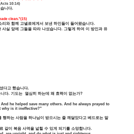
(Acts 10:14)
였습니다
.
made clean.”(15)
소리와
함께
고넬료에게서
보낸
하인들이
들어왔습니다
.
한
사실
앞에
그들을
따라
나섰습니다
.
그렇게
하여
이
방인과
유
셨다고
했습니다
.
습니다
.
기도는
열심히
하는데
왜
효력이
없는가
?
d. And he helped save many others. And he always prayed to
why is it ineffective?”
를
행하는
사람을
하나님이
받으시는
줄
깨달았다고
베드로는
말
료
같이
복음
사역을
넓힐
수
있게
되기를
소망합니다
.
, are upright, and do what is just and righteous.