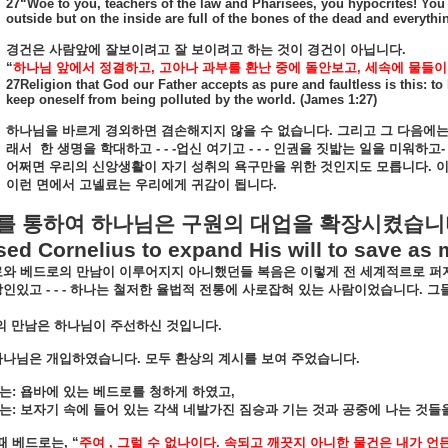
27“Woe to you, teachers of the law and Pharisees, you hypocrites! You
outside but on the inside are full of the bones of the dead and everyth
경건은
사람앞에
잘보이려고
잘
보이려고
하는
것이
경건이
아닙니다
.
“
하나님
앞에서
정결하고
,
고아나
과부를
환난
중에
돌안보고
,
세속에
물들이
27Religion that God our Father accepts as pure and faultless is this: to
keep oneself from being polluted by the world. (James 1:27)
하나님을
바르게
경외하면
겸손해지지
않을
수
없습니다
.
그리고
그
다음에
래서
한
생명을
학대하고
- - -
업신
여기고
- - -
인권을
짓밟는
일을
미워하고
-
어쩌면
우리의
신앙생활이
자기
성취의
욕구만을
위한
것인지도
모릅니다
.
이런
면에서
고넬료는
우리에게
귀감이
됩니다
.
를
통하여
하나님은
구원의
대업을
확장시켰습니
ed Cornelius to expand His will to save as
료와
베드로의
만남이
이루어지지
아니했던들
복음은
이렇게
전
세계적르로
퍼
방인있고
- - -
하나는
철저한
율법적
전통에
사로잡혀
있는
사람이었습니다
.
그
의
만남은
하나님이
주선하신
것입니다
.
하나님은
개입하였습니다
.
모두
환상의
계시를
보여
주었습니다
.
는
:
욥바에
있는
베드로를
청하게
하였고
,
는
:
보자기
속에
들어
있는
각색
네발가진
짐승과
기는
것과
공중에
나는
것들
때
베드로는
, “
주여
,
그럴
수
없나이다
.
속되고
깨끗지
아니한
물건은
내가
언