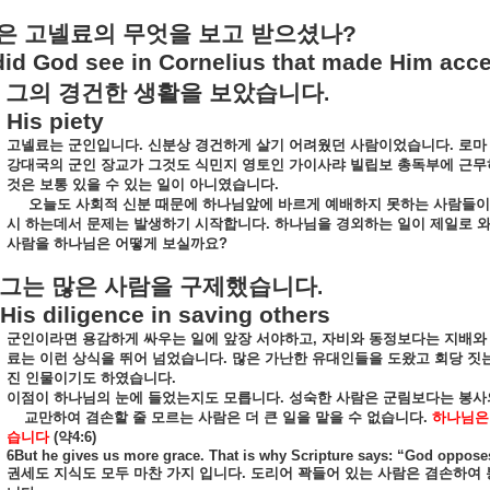
은
고넬료의
무엇을
보고
받으셨나
?
id God see in Cornelius that made Him acce
그의
경건한
생활을
보았습니다
.
His piety
고넬료는
군인입니다
.
신분상
경건하게
살기
어려웠던
사람이었습니다
.
로마
강대국의
군인
장교가
그것도
식민지
영토인
가이사랴
빌립보
총독부에
근무
것은
보통
있을
수
있는
일이
아니였습니다
.
오늘도
사회적
신분
때문에
하나님앞에
바르게
예배하지
못하는
사람들이
시
하는데서
문제는
발생하기
시작합니다
.
하나님을
경외하는
일이
제일로
사람을
하나님은
어떻게
보실까요
?
그는
많은
사람을
구제했습니다
.
His diligence in saving others
군인이라면
용감하게
싸우는
일에
앞장
서야하고
,
자비와
동정보다는
지배와
료는
이런
상식을
뛰어
넘었습니다
.
많은
가난한
유대인들을
도왔고
회당
짓
진
인물이기도
하였습니다
.
이점이
하나님의
눈에
들었는지도
모릅니다
.
성숙한
사람은
군림보다는
봉사
교만하여
겸손할
줄
모르는
사람은
더
큰
일을
맡을
수
없습니다
.
하나님은
습니다
(
약
4:6)
6But he gives us more grace. That is why Scripture says: “God opposes
권세도
지식도
모두
마찬
가지
입니다
.
도리어
꽉들어
있는
사람은
겸손하여