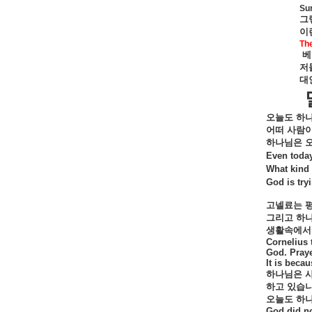
Sur
그
이
The
베
저
대
오늘도
하
어떠
사람
하나님은
Even today
What kind 
God is try
고넬료는
그리고
하
생활속에서
Cornelius 
God. Praye
It is becau
하나님은
하고
있습
오늘도
하
God did no