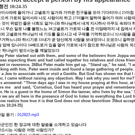
행전
10:24-35
가이사랴에 들어가니 고넬료가 일가와 가까운 친구들을 모아 기다리더니
25
마침
으켜 가로되 일어서라 나도 사람이라 하고
27
더불어 말하며 들어가 여러 사람의
 것이 위법인 줄은 너희도 알거니와 하나님께서 내게 지시하사 아무도 속되다 
니 무슨 일로 나를 불렀느뇨
30
고넬료가 가로되 나흘 전 이맘때까지 내 집에서 제
되 고넬료야 하나님이 네 기도를 들으시고 네 구제를 기억하셨으니
32
사람을 욥
 우거하느니라 하시기로
33
내가 곧 당신에게 사람을 보내었더니 오셨으니 잘하였
님 앞에 있나이다
34
베드로가 입을 열어 가로되 내가 참으로 하나님은
사람의
외
은
하나님이
받으시는줄
깨달았도다
ay Peter started out with them, and some of the believers from Joppa we
was expecting them and had called together his relatives and close frie
s feet in reverence. 26But Peter made him get up. “Stand up,” he said, “I
lking with him, Peter went inside and found a large gathering of people. 
r a Jew to associate with or visit a Gentile. But God has shown me that 
or, I came without raising any objection. May I ask why you sent for me?
s answered: “Three days ago I was in my house praying at this hour, at 
ore me
and said, ‘Cornelius, God has heard your prayer and remembered 
er. He is a guest in the home of Simon the tanner, who lives by the sea.
’
we are all here in the presence of God to listen to everything the Lord
now realize how true it is that God does not show favoritism 35but acce
Acts 10:24-35)
일 듣기 :
012923.mp3
마군인인
한
장교에
대한
말씀을
소개하고
있습니다
받으시는
사람은
어떤
사람인가
?