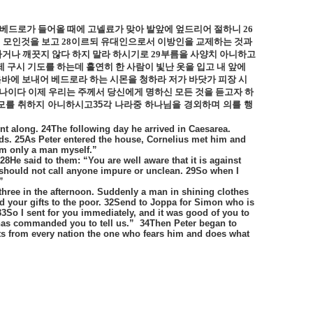
 베드로가 들어올 때에 고넬료가 맞아 발앞에 엎드리어 절하니
26
 모인것을 보고
28
이르되 유대인으로서 이방인을 교제하는 것과
하거나 깨끗지 않다 하지 말라 하시기로
29
부름을 사양치 아니하고
 구시 기도를 하는데 홀연히 한 사람이 빛난 옷을 입고 내 앞에
바에 보내어 베드로라 하는 시몬을 청하라 저가 바닷가 피장 시
나이다 이제 우리는 주께서 당신에게 명하신 모든 것을 듣고자 하
모를
취하지
아니하시고
35
각
나라중
하나님을
경외하며
의를
행
nt along. 24The following day he arrived in Caesarea.
nds. 25As Peter entered the house, Cornelius met him and
 am only a man myself.”
28He said to them: “You are well aware that it is against
I should not call anyone impure or unclean. 29So when I
”
three in the afternoon. Suddenly a man in shining clothes
your gifts to the poor.
32Send to Joppa for Simon who is
 33So I sent for you immediately, and it was good of you to
 has commanded you to tell us.”
34Then Peter began to
pts from every nation the one who fears him and does what