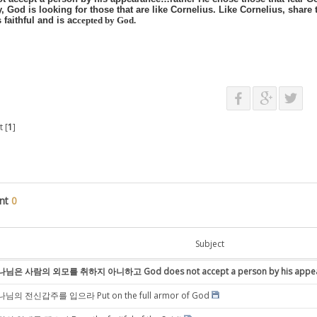
, God is looking for those that are like Cornelius. Like Cornelius, share
 faithful and is ac
cepted by God.
 [
1
]
nt
0
Subject
님은 사람의 외모를 취하지 아니하고 God does not accept a person by his appe
님의 전신갑주를 입으라 Put on the full armor of God