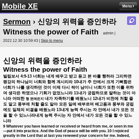
Mobile XE
Menu
Sermon
› 신앙의 위력을 증인하라
Witness the power of Faith
admin |
2022.12.30 10:59:43 |
Skip to menu
신앙의
위력을
증인하라
Witness the power of Faith
빌립보서
4:9-13
너희는
내게
배우고
받고
듣고
본
바를
행하라
그리하면
평강의
하나님이
너희와
함께
계시리라
10
내가
주
안에서
크게
기뻐함은
너희가
나를
생각하던
것이
이제
다시
싹이
남이니
너희가
또한
이를
위하
여
생각은
하였으나
기회가
없었느니라
11
내가
궁핍하므로
말하는
것이
아
니라
어떠한
내가
자족하기를
배웠노니
12
내가
비천에
처할
줄
형
편에든지
도
알고
풍부에
처할
줄도
알아
모든
일에
배부르며
배고픔과
풍부와
궁핍
에도
일체의
비결을
배웠노라
13
내게
능력
주시는
자
안에서
내가
모든
것
을
할
수
있느니라내게
능력
주시는
자
안에서
내가
모든
것을
할
수
있느
니라
9 Whatever you have learned or received or heard from me, or seen in me
—put it into practice. And the God of peace will be with you. 10 I rejoiced
greatly in the Lord that at last you renewed your concern for me. Indeed,