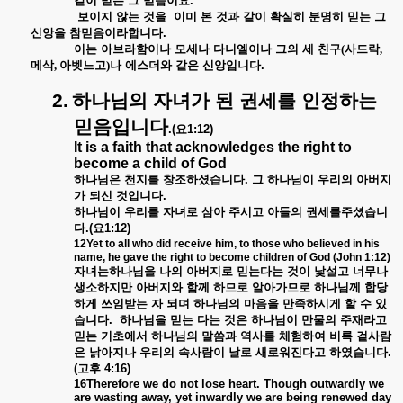
같이
믿는
그
믿음이요
.
보이지
않는
것을
이미
본
것과
같이
확실히
분명히
믿는
그
신앙을
참믿음이라합니다
.
이는
아브라함이나
모세나
다니엘이나
그의
세
친구(사드락,
메삭, 아벳느고)나
에스더와
같은
신앙입니다
.
2.
하나님의
자녀가
된
권세를
인정하는
믿음입니다
.(
요
1:12)
It is a faith that acknowledges the right to
become a child of God
하나님은
천지를
창조하셨습니다
.
그
하나님이
우리의
아버지
가
되신
것입니다
.
하나님이
우리를
자녀로
삼아
주시고
아들의
권세를주셨습니
다
.(
요
1:12)
12Yet to all who did receive him, to those who believed in his
name, he gave the right to become children of God (John 1:12)
자녀는하나님을
나의
아버지로
믿는다는
것이
낯설고
너무나
생소하지만
아버지와
함께
하므로
알아가므로
하나님께
합당
하게
쓰임받는
자
되며
하나님의
마음을
만족하시게
할
수
있
습니다
.
하나님을
믿는
다는
것은
하나님이
만물의
주재라고
믿는
기초에서
하나님의
말씀과
역사를
체험하여
비록
겉사람
은
낡아지나
우리의
속사람이
날로
새로워진다고
하였습니다
.
(
고후
4:16)
16Therefore we do not lose heart. Though outwardly we
are wasting away, yet inwardly we are being renewed day