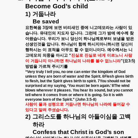
Become God’s child
1)
거둡나라
Be saved
요한복음
3
장에
보면
비리새인
중에
니고데모라는
사람이
있
습니다
.
유대인의
지도자
입니다
.
그런데
그가
밤에
예수께
찾
아왔습니다
.
우리가
보니
당신이
하나님께로부터
보냄을
받은
선생인것을
압니다
.
하나님이
함께
하시지아니하시면
당신이
행하시는
이
표적을
아무도
할
수
없이니이다
.
예수께서는
니
고데모의
의중을
아시고
“
진실로
진실로
네게
이르노니
사람
이
거듭나지
아니하면
하나님의
나라를
볼수
없느니라
”(
요
3:5)
방법을
가르쳐
주시기를
“Very truly I tell you, no one can enter the kingdom of God
unless they are born of water and the Spirit. 6Flesh gives birth
to flesh, but the Spirit gives birth to spirit. 7You should not be
surprised at my saying, ‘You must be born again.’ 8The wind
blows wherever it pleases. You hear its sound, but you cannot
tell where it comes from or where it is going. So it is with
everyone born of the Spirit.” (John 3:5-8)
사람이
물과
성령으로
거듭나면
하나님의
나라에
들어갈
수
있다고
알려
주셨습니다
.
2)
그리스도를
하나님의
아들이심을
고백
하라
Confess that Christ is God’s son