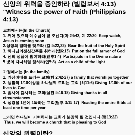
신앙의
위력을
증인하라
(
빌립보서
4:13)
"Witness the power of Faith (Philippians
4:13)
교회에서는
(In the Church)
1.
깨어
있으라
예수님이
곧
오신다
(
마
24:42,
계
22:20
Keep watch,
Jesus is coming soon
2.
성령의
열매를
맺으라
(
갈
5:22,23)
Bear the fruit of the Holy Spirit
3.
하나님의전신갑주를
취하라
(
엡
6:13)
Put on the full armor of God
4.
신의
성품에
참여하라
(
벧후
1:4)
Participate in the Divine nature
5.
빛의
자녀처럼
행하라
(
엡
5:8)
Act as a child of the light
가정에서는
(In the family)
1.
가정예배를
드리는
교회
(
행
2:42-27) a family that worships together
2.
생활의
1/10
이상을
하나님께
드리는
교회
(
히
11:6) Giving 1/10th of our
lives to God
3.
범사에
감사하는
교회
(
살전
5:16-18) Giving thanks in all
circumstances
4.
성경을
1
년에
1
독하는
교회
(
딤후
3:15-17)
Reading the entire Bible at
least one time per year
그러면
하나님이
기뻐하시는
교회가
분명히
될
것입니다
.(
행
13:22)
Thus, we will become a church that is pleasing to God
.
신앙의
위력이란
?