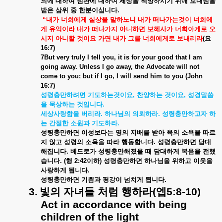
의에
대하여
심판에
대하여
세상을
책망하시기
위애
보내심을
받은
삼위
중
한분이십니다
.
“
내가
너희에게
실상을
말하노니
내가
떠나가는것이
너희에
게
유익이라
내가
떠나가지
아니하면
보혜사가
너희아게로
오
시지
아니할
것이요
가면
내가
그를
너희에게로
보내리라
(
요
16:7)
7But very truly I tell you, it is for your good that I am
going away. Unless I go away, the Advocate will not
come to you; but if I go, I will send him to you (John
16:7)
성령충만하려면
기도하는것이요
,
찬양하는
것이요
,
성경말씀
을
묵상하는
것입니다
.
세상사랑함을
버리라
.
하나님의
의뢰하라
.
성령충만하고자
하
는
간절한
소원과
기도하라
.
성령충만하면
이성보다는
영의
지배를
받아
육의
소욕을
따르
지
않고
성령의
소욕을
따라
행동합니다
.
성령충만하면
담대
해집니다
.
베드로가
성령충만해졌을
때
담대하게
복음을
전했
습니다
. (
행
2:42
이하
)
성령충만하면
하나님을
위하고
이웃을
사랑하게
됩니다
.
성령충만하면
기쁨과
평강이
넘치게
됩니다
.
3.
빛의
자녀들
처럼
행하라
(
엡
5:8-10)
Act in accordance with being
children of the light