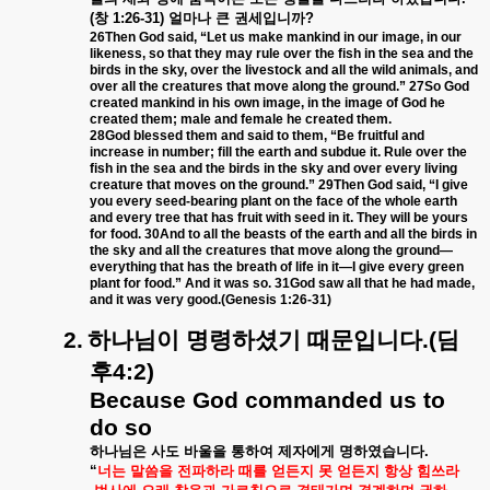
(
창
1:26-31)
얼마나
큰
권세입니까
?
26Then God said, “Let us make mankind in our image, in our
likeness, so that they may rule over the fish in the sea and the
birds in the sky, over the livestock and all the wild animals, and
over all the creatures that move along the ground.” 27So God
created mankind in his own image, in the image of God he
created them; male and female he created them.
28God blessed them and said to them, “Be fruitful and
increase in number; fill the earth and subdue it. Rule over the
fish in the sea and the birds in the sky and over every living
creature that moves on the ground.” 29Then God said, “I give
you every seed-bearing plant on the face of the whole earth
and every tree that has fruit with seed in it. They will be yours
for food. 30And to all the beasts of the earth and all the birds in
the sky and all the creatures that move along the ground—
everything that has the breath of life in it—I give every green
plant for food.” And it was so. 31God saw all that he had made,
and it was very good.(Genesis 1:26-31)
2.
하나님이
명령하셨기
때문입니다
.(
딤
후
4:2)
Because God commanded us to
do so
하나님은
사도
바울을
통하여
제자에게
명하였습니다
.
“
너는
말씀을
전파하라
때를
얻든지
못
얻든지
항상
힘쓰라