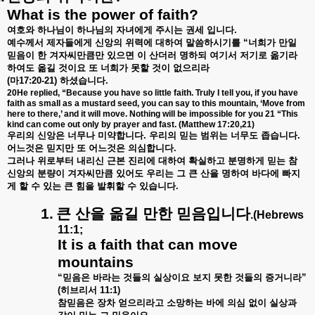
What is the power of faith?
여호와
하나님이
하나님의
자녀에게
주시는
권세
입니다
.
예수께서
제자들에게
신앙의
위력에
대하여
말씀하시기를
“
너희가
만일
믿음이
한
겨자씨만큼만
있으면
이
산더러
명하되
여기서
저기로
옮기라
하여도
옮길
것이요
또
너희가
못할
것이
없으리라
(
마
17:20-21)
하셨습니다
.
20He replied, “Because you have so little faith. Truly I tell you, if you have
faith as small as a mustard seed, you can say to this mountain, ‘Move from
here to there,’ and it will move. Nothing will be impossible for you 21 “This
kind can come out only by prayer and fast. (Matthew 17:20,21)
우리의
신앙은
너무나
미약합니다
.
우리의
믿는
범위는
너무도
좁습니다
.
어느것은
믿지만
또
어느것은
의심합니다
.
그러나
위로부터
내리신
근본
진리에
대하여
확실하고
분명하게
믿는
참
신앙의
분량이
겨자씨만큼
있어도
우리는
그
큰
산을
명하여
바다에
빠지
게
할
수
있는
큰
힘을
발휘할
수
있습니다
.
1.
큰
산을
옮길
만한
믿음입니다
.(Hebrews
11:1;
It is a faith that can move
mountains
“
믿음은
바라는
것들의
실상이요
보지
못한
것들의
증거니라
”
(
히브리서
11:1)
참믿음은
장차
얻으리라고
소망하는
바에
의심
없이
실상과