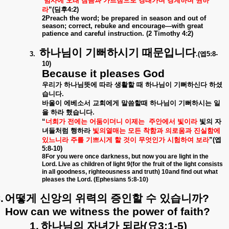
범사에
오래
참음과
가르침으로
경태가며
경계하며
권하
라
”(
딤후
4:2)
2Preach the word; be prepared in season and out of
season; correct, rebuke and encourage—with great
patience and careful instruction. (2 Timothy 4:2)
하나님이
기뻐하시기
때문입니다
3.
.(
엡
5:8-
10)
Because it pleases God
우리가
하나님뜻에
따라
생활할
때
하나님이
기뻐하신다
하셨
습니다
.
바울이
에베소서
교회에게
말씀할때
하나님이
기뻐하시는
일
을
하라
했습니다
.
“
너희가
전에는
어둠이더니
이제는
주안에서
빛이라
빛의
자
녀들처럼
행하라
빛의열매는
모든
착함과
의로움과
진실함에
있느니라
주를
기쁘시게
할
것이
무엇인가
시험하여
보라
”(
엡
5:8-10)
8For you were once darkness, but now you are light in the
Lord. Live as children of light 9(for the fruit of the light consists
in all goodness, righteousness and truth) 10and find out what
pleases the Lord. (Ephesians 5:8-10)
.
어떻게
신앙의
위력의
증인할
수
있습니까
?
How can we witness the power of faith?
1.
하나님의
자녀가
되라
(
요
3:1-5)