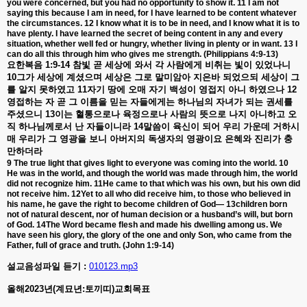
you were concerned, but you had no opportunity to show it. 11 I am not
saying this because I am in need, for I have learned to be content whatever
the circumstances. 12 I know what it is to be in need, and I know what it is to
have plenty. I have learned the secret of being content in any and every
situation, whether well fed or hungry, whether living in plenty or in want. 13 I
can do all this through him who gives me strength. (Philippians 4:9-13)
요한복음
1:9-14
참빛
곧
세상에
와서
각
사람에게
비취는
빛이
있었나니
10
그가
세상에
계셨으며
세상은
그로
말미암아
지은바
되었으되
세상이
그
를
알지
못하였고
11
자기
땅에
오매
자기
백성이
영접지
아니
하였으나
12
영접하는
자
곧
그
이름을
믿는
자들에게는
하나님의
자녀가
되는
권세를
주셨으니
13
이는
혈통으로나
육정으로나
사람의
뜻으로
나지
아니하고
오
직
하나님께로서
난
자들이니라
14
말씀이
육신이
되어
우리
가운데
거하시
매
우리가
그
영광을
보니
아버지의
독생자의
영광이요
은혜와
진리가
충
만하더라
9 The true light that gives light to everyone was coming into the world. 10
He was in the world, and though the world was made through him, the world
did not recognize him. 11He came to that which was his own, but his own did
not receive him. 12Yet to all who did receive him, to those who believed in
his name, he gave the right to become children of God— 13children born
not of natural descent, nor of human decision or a husband’s will, but born
of God. 14The Word became flesh and made his dwelling among us. We
have seen his glory, the glory of the one and only Son, who came from the
Father, full of grace and truth. (John 1:9-14)
설교음성파일 듣기 :
010123.mp3
올해
2023
년
(
계묘년
:
토끼띠
)
교회목표