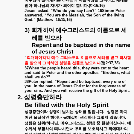
예수님이
살아계시는
하나님의
아들이심을
고백하고
세례를
받아
하나님의
자녀가
되어야
합니다
.(
마
16:16)
Jesus
asked. “Who do you say I am?” 16Simon Peter
answered, “You are the Messiah, the Son of the living
God.” (Matthew
16:15,16)
3)
회개하여
예수그리스도의
이름으로
세
레를
받으라
Repent and be baptized in the name
of Jesus Christ
“
회개하여각각
예수
그리스도의
이름으로
세례를
받고
죄사함
을
받으라
그리하면
성령을
선물로
받으리니
(
행
2:37,38)
37When the people heard this, they were cut to the heart
and said to Peter and the other apostles, “Brothers, what
shall we do?”
38Peter replied, “Repent and be baptized, every one of
you, in the name of Jesus Christ for the forgiveness of
your sins. And you will receive the gift of the Holy Spirit.
2.
성령충만하라
Be filled with the Holy Spirit
성령충만이라
성령이
넘치는
상태를
말합니다
.
성령은
마치
어떤
물질적인
힘이나
물체같이
생각하나
그렇지
않습니다
.
성령은
삼위
(
하나님
,
예수그리스도
,
성령
)
중
한분이십니다
.
예
수께서
부활하여
떠나시면서
우리를
보호하시고
죄에대하여