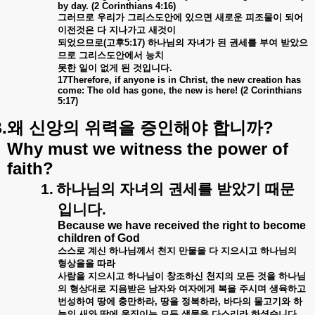
by day. (2 Corinthians 4:16)
그러므로
우리가
그리스도안에
있으면
새로운
피조물이
되어
이전것은
다
지나가고
새것이
되었으므로
(
고후
5:17)
하나님의
자녀가
된
권세를
부여
받았으
므로
그리스도안에서
능치
못한
일이
없게
된
것입니다
.
17Therefore, if anyone is in Christ, the new creation has
come: The old has gone, the new is here! (2 Corinthians
5:17)
.
?
왜
신앙의
위력을
증인해야
합니까
Why must we witness the power of
faith?
1.
하나님의
자녀의
권세를
받았기
때문
입니다
.
Because we have received the right to become
children of God
스스로
계신
하나님께서
천지
만물을
다
지으시고
하나님의
형상을을
따라
사람을
지으시고
하나님이
창조하신
천지의
모든
것을
하나님
의
형상대로
지음받은
남자와
여자에게
복을
주시며
생육하고
번성하여
땅에
충만하라
,
땅을
정복하라
,
바다의
물고기와
하
늘의
새와
땅에
움직이는
모든
생물을
다스리라
하셨습니다
.