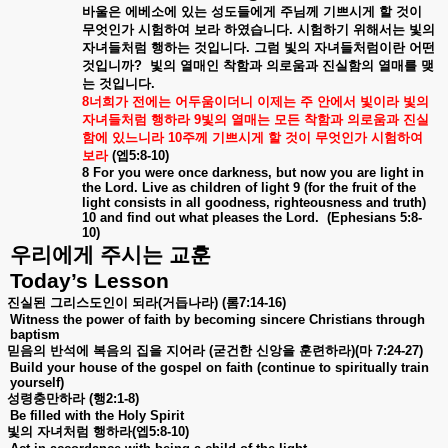
바울은
에베소에
있는
성도들에게
주님께
기쁘시게
할
것이
무엇인가
시험하여
보라
하였습니다
.
시험하기
위해서는
빛의
자녀들처럼
행하는
것입니다
.
그럼
빛의
자녀들처럼이란
어떤
것입니까
?
빛의
열매인
착함과
의로움과
진실함의
열매를
맺
는
것입니다
.
8
너희가
전에는
어두움이더니
이제는
주
안에서
빛이라
빛의
자녀들처럼
행하라
9
빛의
열매는
모든
착함과
의로움과
진실
함에
있느니라
10
주께
기쁘시게
할
것이
무엇인가
시험하여
보라
(
엡
5:8-10)
8 For you were once darkness, but now you are light in
the Lord. Live as children of light 9 (for the fruit of the
light consists in all goodness, righteousness and truth)
10 and find out what pleases the Lord.
(Ephesians 5:8-
10)
우리에게
주시는
교훈
Today’s Lesson
진실된
그리스도인이
되라
(
거듭나라
) (
롬
7:14-16)
Witness the power of faith by becoming sincere Christians through
baptism
믿음의
반석에
복음의
집을
지어라
(
굳건한
신앙을
훈련하라
)(
마
7:24-27)
Build your house of the gospel on faith (continue to spiritually train
yourself)
성령충만하라
(
행
2:1-8)
Be filled with the Holy Spirit
빛의
자녀처럼
행하라
(
엡
5:8-10)