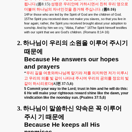
됩니다
.(
롬
8:15)
성령은 우리안에 거하시면서 친히 우리 영으로
더불어 하나님의 자녀인것을 증거해 주십니다
. (
롬
8:16)
14For those who are led by the Spirit of God are the children of God.
15The Spirit you received does not make you slaves, so that you live in
fear again; rather, the Spirit you received brought about your adoption to
sonship. And by him we cry, “Abba, Father.” 16The Spirit himself testifies
with our spirit that we are God’s children. (Romans 8:14-16)
2.
하나님이 우리의 소원을 이루어 주시기
때문에
Because He answers our hopes
and prayers
“
우리 길을 여호와하나님께 맡기라 저를 의지하면 저가 이루시
고 우리의 의를 빛 같이 나타내 주시며 우리의 공의를 정요의 빛
같이 하시리로다
(
시편
37:5,6)
5 Commit your way to the Lord; trust in him and he will do this:
6 He will make your righteous reward shine like the dawn, your
vindication like the noonday sun. (Psalms 37:5,6)
3.
하나님이 말씀하신 약속은 꼭 이루어
주시 기 때문에
Because He keeps all His