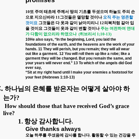
promises
10
또 주여 태초에 주께서 땅의 기초를 두셨으며 하늘도 주의 손
으로 지으신바라
11
그것들은 멸망할 것이나
오직 주는 영존할
것이요
그것들은 다 옷과 같이 낡아지리니
12
의복처럼 갈아 입
을 것이요 그것들이 옷과 같이 변할 것이나
주는 여전하여 연대
가 다함이 없으리라 하였으나
(
히브리서
1;10-13)
10He also says,
“
In the beginning, Lord, you laid the
foundations of the earth, and the heavens are the work of your
hands. 11 They will perish, but you remain; they will all wear
out like a garment.
12 You will roll them up like a robe; like a
garment they will be changed. But you remain the same, and
your years will never end.” 13 To which of the angels did God
ever say,
“
Sit at my right hand until I make your enemies a footstool for
your feet (Hebrews 1:10-13)
.
하나님의 은혜를 받은자는 어떻게 살아야 하
는가
?
How should those that have received God’s grace
live?
1.
항상 감사합니다
.
Give thanks always
오늘 하루를 주셨음에 감사를 합니다
.
활동할 수 있는 건강을 주