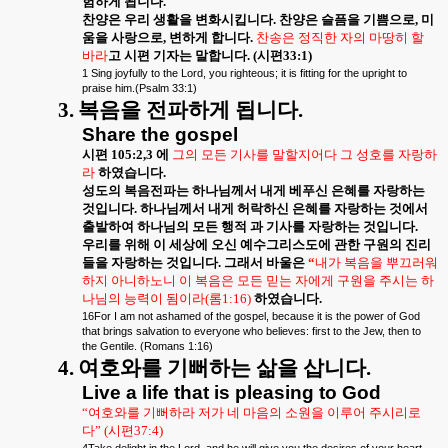
험하게 됩니다
.
찬양은 우리 생활을 변화시킵니다
.
찬양은 슬픔을 기쁨으로
,
미
움을 사랑으로
,
변하게 합니다
.
찬송은 정직한 자의 마땅히 할
바라
고 시편 기자는 말합니다
. (
시편
33:1)
1 Sing joyfully to the Lord, you righteous; it is fitting for the upright to
praise him.(Psalm 33:1)
3.
복음을 전파하게 됩니다
.
Share the gospel
시편
105:2,3
에
그의 모든 기사를 말할지어다 그 성호를 자랑하
라
하였습니다
.
성도의 복음전파는 하나님께서 내게 베푸신 은혜를 자랑하는
것입니다
.
하나님께서 내게 허락하신 은혜를 자랑하는 것에서
출발하여 하나님의 모든 행적 과 기사를 자랑하는 것입니다
.
우리를 위해 이 세상에 오신 예수그리스도에 관한 구원의 진리
들을 자랑하는 것입니다
.
그래서 바울은
“
내가 복음을 뿌끄러워
하지 아니하노니 이 복음은 모든 믿는 자에게 구원을 주시는 하
나님의 능력이 됨이라
(
롬
1:16)
하였습니다
.
16For I am not ashamed of the gospel, because it is the power of God
that brings salvation to everyone who believes: first to the Jew, then to
the Gentile. (Romans 1:16)
4.
여호와를 기뻐하는 삶을 삽니다
.
Live a life that is pleasing to God
“
여호와를 기뻐하라 저가 네 마음의 소원을 이루어 주시리로
다
” (
시편
37:4)