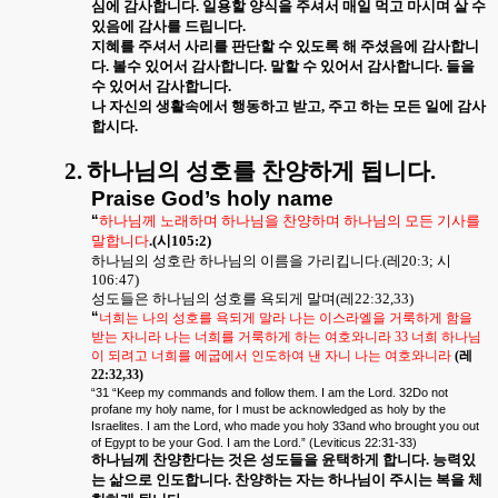
심에 감사합니다
.
일용할 양식을 주셔서 매일 먹고 마시며 살 수
있음에 감사를 드립니다
.
지혜를 주셔서 사리를 판단할 수 있도록 해 주셨음에 감사합니
다
.
볼수 있어서 감사합니다
.
말할 수 있어서 감사합니다
.
들을
수 있어서 감사합니다
.
나 자신의 생활속에서 행동하고 받고
,
주고 하는 모든 일에 감사
합시다
.
2.
하나님의 성호를 찬양하게 됩니다
.
Praise God’s holy name
“
하나님께 노래하며 하나님을 찬양하며 하나님의 모든 기사를
말합니다
.(
시
105:2)
하나님의 성호란 하나님의 이름을 가리킵니다
.(
레
20:3;
시
106:47)
성도들은 하나님의 성호를 욕되게 말며
(
레
22:32,33)
“
너희는 나의 성호를 욕되게 말라 나는 이스라엘을 거룩하게 함을
받는 자니라 나는 너희를 거룩하게 하는 여호와니라
33
너희 하나님
이 되려고 너희를 에굽에서 인도하여 낸 자니 나는 여호와니라
(
레
22:32,33)
“31 “Keep my commands and follow them. I am the Lord. 32Do not
profane my holy name, for I must be acknowledged as holy by the
Israelites. I am the Lord, who made you holy 33and who brought you out
of Egypt to be your God. I am the Lord.” (Leviticus 22:31-33)
하나님께 찬양한다는 것은 성도들을 윤택하게 합니다
.
능력있
는 삶으로 인도합니다
.
찬양하는 자는 하나님이 주시는 복을 체