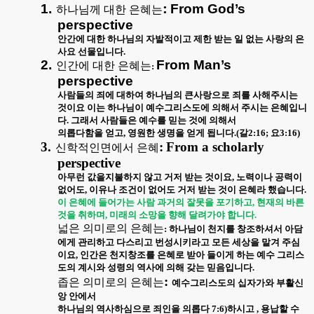
:
1.
From God’s
하나님께 대한 은혜는
perspective
안간에 대한 하나님의 자발적이고 제한 받는 일 없는 사랑의 은
사요 선물입니다
.
2.
From Man’s
인간에 대한 은혜는
:
perspective
사람들의 죄에 대하여 하나님의 큰사랑으로 죄를 사해주시는
것이요 이는 하나님이 예수그리스도에 의해서 주시는 은혜입니
다
.
그래서 사람들은 예수를 믿는 것에 의해서
의롭다함을 얻고
,
영원한 생명을 얻게 됩니다
.(
갈
2:16;
요
3:16)
3.
:
From a scholarly
신학적인면에서 은혜
perspective
아무런 값을지불하지 않고 거저 받는 것이요
,
노력이나 공력이
없어도
,
이유나 조건이 없어도 거저 받는 것이 은혜라 했습니다
.
이 은혜에 들어가는 사람 과거의 잘못을 포기하고
,
현재의 바른
것을 취하며
,
미래의 소망을 향해 달려가야 합니다
.
넓은 의미로의 은혜는
:
하나님이 천지를 창조하셔서 아담
에게 관리하고 다스리고 번성시키라고 모든 세상을 맡겨 주심
이요
,
인간은 천지창조를 은혜로 받아 들이게 하는 예수 그리스
도의 계시와 성령의 역사에 의해 갖는 믿음입니다
.
:
좁은 의미로의 은혜는
예수그리스도의 십자가와 부활신
앙 안에서
하나님의 역사하심으로 죄인을 의롭다
7:6)
하시고
,
용납할 수