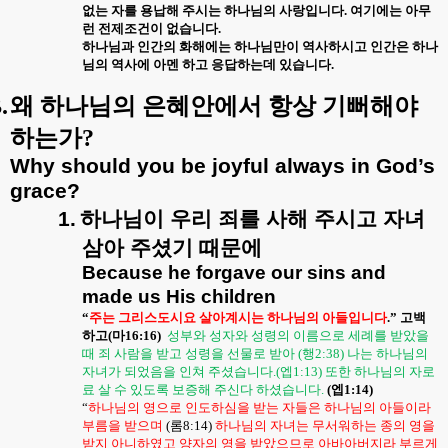
없는 자를 용납해 주시는 하나님의 사랑입니다
.
여기에는 아무
런 전제조건이 없습니다
.
하나님과 인간의 화해에는 하나님만이 역사하시고 인간은 하나
님의 역사에 아멘 하고 응답하는데 있습니다
.
.
왜 하나님의 은혜안에서 항상 기뻐해야
하는가
?
Why should you be joyful always in God’s
grace?
1.
하나님이
우리
죄를
사해
주시고
자녀
삼아
주셨기
때문에
Because he forgave our sins and
made us His children
“
주는 그리스도시요 살아계시는 하나님의 아들입니다
.
”
고백
하고
(
마
16:16)
성부와 성자와 성령의 이름으로 세례를 받았을
때 죄 사람을 받고 성령을 선물로 받아
(
행
2:38)
나는 하나님의
자녀가 되었음을 인쳐 주셨습니다
.(
엡
1:13)
또한 하나님의 자로
료 살 수 있도록 보증해 주신다 하셨습니다
.
(
엡
1:14)
“
하나님의 영으로 인도하심을 받는 자들은 하나님의 아들이라
부름을 받으며
(
롬
8:14)
하나님의 자녀는 무서워하는 종의 영을
받지 아니하였고 양자의 영을 받았으므로 아바아버지라 부르게