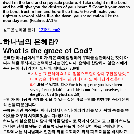
dwell in the land and enjoy safe pasture. 4 Take delight in the Lord,
and he will give you the desires of your heart. 5 Commit your way to
the Lord; trust in him and he will do this: 6 He will make your
righteous reward shine like the dawn, your vindication like the
noonday sun. (Psalms 37:1-6
설교음성파일 듣기 :
121822.mp3
.
하나님의 은혜란
?
What is the grace of God?
은혜란 하나님께서 우리가 지은 죄에 합당하게 우리를 심판하시는 것이 아
니라 복을 주시려고 선택하셨다는 것입니다
.
은혜에 합당하지 않은 자에게
주시는 하나님의 자비입니다
.
에베소서
2:8
에
“
너희는 그 은혜에 의하여 믿음으로 말미암아 구원을 받았으
니 이것은 너희에게서 난 것이 아니요 하나님의 선물이니
라”
바울은 말합니다
. 8For it is by grace you have been
saved, through faith—and this is not from yourselves, it is
the gift of God (Ephesians 2:8)
우리가 하나님과 관계를 맺을 수 있는 것은 바로 우리를 향한 하나님의 은혜
와 선물 때문입니다
.
은혜는 에덴 동산에서 하나님께서 아담과 하와의 죄를 덮기 위해 동물을 죽
이셨을 때부터 시작되었습니다
.(
창
3:21)
하나님께 불순종한 아담과 하와를 말씀대로 죽이지 않으시고 그들이 하나님
과 바른 관계를 맺을 수 있도록 길을 만들어 주신 것이 바로 은혜입니다
.
구약에서는 하나님께서 인간의 죄를 속죄하기 위해 피로 제물을 바치라고