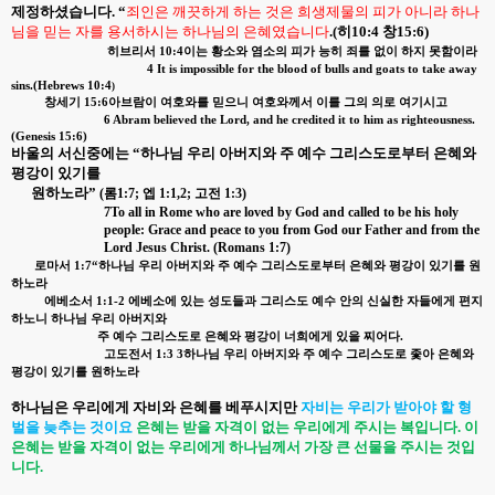
제정하셨습니다
. “
죄인은 깨끗하게 하는 것은 희생제물의 피가 아니라 하나
님을 믿는 자를 용서하시는 하나님의 은혜였습니다
.(
히
10:4
창
15:6)
히브리서
10:4
이는 황소와 염소의 피가 능히 죄를 없이 하지 못함이라
4 It is impossible for the blood of bulls and goats to take away
sins.(Hebrews 10:4
)
창세기
15:6
아브람이 여호와를 믿으니 여호와께서 이를 그의 의로 여기시고
6 Abram believed the Lord, and he credited it to him as righteousness.
(Genesis 15:6)
바울의 서신중에는
“
하나님 우리 아버지와 주 예수 그리스도로부터 은혜와
평강이 있기를
원하노라
”
(
롬
1:7;
엡
1:1,2;
고전
1:3)
7To all in Rome who are loved by God and called to be his holy
people: Grace and peace to you from God our Father and from the
Lord Jesus Christ. (Romans 1:7)
로마서
1:7“
하나님 우리 아버지와 주 예수 그리스도로부터 은혜와 평강이 있기를 원
하노라
에베소서
1:1-2
에베소에 있는 성도들과 그리스도 예수 안의 신실한 자들에게 편지
하노니 하나님 우리 아버지와
주 예수 그리스도로 은혜와 평강이 너희에게 있을 찌어다
.
고도전서
1:3 3
하나님 우리 아버지와 주 예수 그리스도로 좇아 은혜와
평강이 있기를 원하노라
하나님은 우리에게 자비와 은혜를 베푸시지만
자비는 우리가 받아야 할 형
벌을 늦추는 것이요
은혜는 받을 자격이 없는 우리에게 주시는 복입니다
.
이
은혜는 받을 자격이 없는 우리에게 하나님께서 가장 큰 선물을 주시는 것입
니다
.