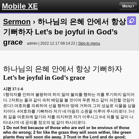
Mobile XE
Menu
Sermon
› 하나님의 은혜 안에서 항상
기뻐하자 Let’s be joyful in God’s
grace
admin | 2022.12.17 09:14:22 |
Skip to menu
하나님의 은혜 안에서 항상 기뻐하자
Let’s be joyful in God’s grace
시편
37:1-6
1
행악자를 인하여 불평하여 하지 말며 불의를 행하는 자를 투기하지 말지어
다
. 2
저희는 풀과 같이 속히 베임을 볼 것이며 푸른 채소 같이 쇠잔할 것임이
로다
3
여호와를 의뢰하여 선을 행하라 땅에 거하여 그의 성실로 식물을 삼을
지어다
. 4
여호와를 기뻐하라 저가 네 마음의 소원을 이루어 주시리로다
. 5
너
희 길을 여호와께 맡기라 저를 의지하면 저가 이루시고
6
네 의를 빛 같이 나
타내시며 네 공의를 정오의 빛 같이 하시리로다
.
1 Do not fret because of those who are evil or be envious of those
who do wrong; 2 for like the grass they will soon wither, like green
plants they will soon die away. 3 Trust in the Lord and do good;