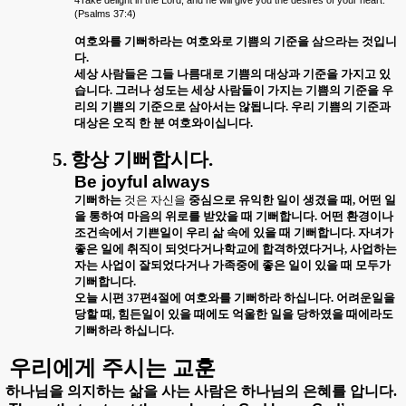
4Take delight in the Lord, and he will give you the desires of your heart.
(Psalms 37:4)
여호와를 기뻐하라는 여호와로 기쁨의 기준을 삼으라는 것입니
다
.
세상 사람들은 그들 나름대로 기쁨의 대상과 기준을 가지고 있
습니다
.
그러나 성도는 세상 사람들이 가지는 기쁨의 기준을 우
리의 기쁨의 기준으로 삼아서는 않됩니다
.
우리 기쁨의 기준과
대상은 오직 한 분 여호와이십니다
.
5.
항상 기뻐합시다
.
Be joyful always
기뻐하는
것은 자신을
중심으로 유익한 일이 생겼을 때
,
어떤 일
을 통하여 마음의 위로를 받았을 때 기뻐합니다
.
어떤 환경이나
조건속에서 기쁜일이 우리 삶 속에 있을 때 기뻐합니다
.
자녀가
좋은 일에 취직이 되엇다거나학교에 합격하였다거나
,
사업하는
자는 사업이 잘되었다거나 가족중에 좋은 일이 있을 때 모두가
기뻐합니다
.
오늘 시편
37
편
4
절에 여호와를 기뻐하라 하십니다
.
어려운일을
당할 때
,
힘든일이 있을 때에도 억울한 일을 당하였을 때에라도
기뻐하라 하십니다
.
우리에게 주시는 교훈
하나님을 의지하는 삶을 사는 사람은 하나님의 은혜를 압니다
.