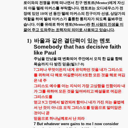
로이와의 전쟁을 위해 떠나면서 친구 멘토르
(Mentor)
에게 자신
의 아들 텔레 마커스를 부탁합니다
.
멘토르는 오디세우스가 전
장에 있던
10
여 년 동안 텔레 마커스의 친구이자 선생
,
상담가의
역할을 하며 텔레 마커스가 훌륭한 통치자가 되도록 돌봐주었
습니다
.
이를 유래로 하여 멘토
(Mentor)
란
한 사람의 인생을 이
끌어 주고 도와주는 조력자의 의미로 사용되고 있습니다
.
1)
바울과 같은 결단력이 있는 멘토
Somebody that has decisive faith
like Paul
주님을 만났을 때 변화되어 주안에서 오직 한 길을 향해
목숨까지 다 받친 믿음
(
빌
3:7-9)
7
그러나 무엇이든지 내게 유익하던 것을 내가 그리스도
를 위하여 다 해로 여길뿐더러
8
또한 모든 것을 해로 여김
은 내 주
그리스도 예수를 아는 지식이 가장 고상함을 인함이라 내
가 그를 위하여 모든 것을 잃어버리고 배설물로 여김은
그리스도를
얻고
9
그 안에서 발견되려 함이니 내가 가진 의는 율법에
서 난 것이 아니요 오직 그리스도를 믿음으로 말미암은
것이니 곧
믿음으로 하나님께로서 난 의라
7
But whatever were gains to me I now consider