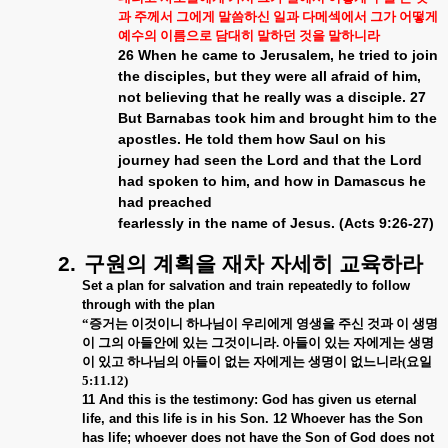
과 주께서 그에게 말씀하신 일과 다메섹에서 그가 어떻게
예수의 이름으로 담대히 말하던 것을 말하니라
26 When he came to Jerusalem, he tried to join
the disciples, but they were all afraid of him,
not believing that he really was a disciple. 27
But Barnabas took him and brought him to the
apostles. He told them how Saul on his
journey had seen the Lord and that the Lord
had spoken to him, and how in Damascus he
had preached
fearlessly in the name of Jesus.
(Acts 9:26-27)
2.
구원의
계획을
재차
자세히
교육하라
Set a plan for salvation and train repeatedly to follow
through with the plan
“
증거는 이것이니 하나님이 우리에게 영생을 주신 것과 이 생명
이 그의 아들안에 있는 그것이니라
.
아들이 있는 자에게는 생명
이 있고 하나님의 아들이 없는 자에게는 생명이 없느니라
(
요일
5:11.12)
11 And this is the testimony: God has given us eternal
life, and this life is in his Son. 12 Whoever has the Son
has life; whoever does not have the Son of God does not