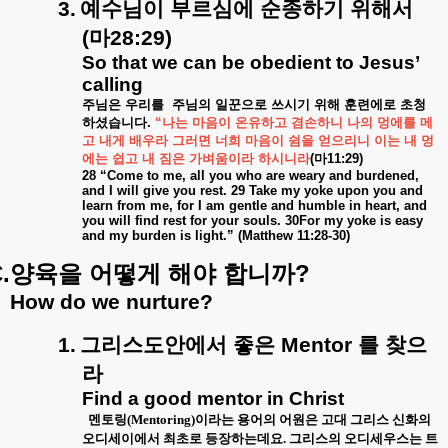
3.
예수님이
부르심에
순종하기
위해서
(
마
28:29)
So that we can be obedient to Jesus’
calling
주님은
우리를
주님의
일꾼으로
쓰시기
위해
훈련에로
초청
하셨습니다
.
“
나는
마음이
온유하고
겸손하니
나의
멍에를
메
고
내게
배우라
그러면
너희
마음이
쉼을
얻으리니
이는
내
멍
에는
쉽고
내
짐은
가벼움이라
하시니라
(
마
11:29)
28 “Come to me, all you who are weary and burdened,
and I will give you rest. 29 Take my yoke upon you and
learn from me, for I am gentle and humble in heart, and
you will find rest for your souls. 30For my yoke is easy
and my burden is light.” (Matthew 11:28-30)
.
?
양육을
어떻게
해야
합니까
How do we nurture?
1.
그리스도안에서
좋은
Mentor
를
찾으
라
Find a good mentor in Christ
멘토링
(Mentoring)
이라는 용어의 어원은 고대 그리스 신화의
오디세이에서 최초로 등장하는데요
.
그리스의 오디세우스는 트