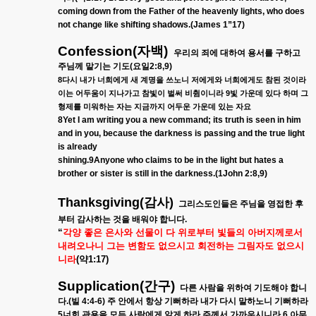
coming down from the Father of the heavenly lights, who does
not change like shifting shadows.(James 1”17)
Confession(
자백
)
우리의
죄에
대하여
용서를
구하고
주님께
맡기는
기도
(
요일
2:8,9)
8
다시
내가
너희에게
새
계명을
쓰노니
저에게와
너희에게도
참된
것이라
9
이는
어두움이
지나가고
참빛이
벌써
비췸이니라
빛
가운데
있다
하며
그
형제를
미워하는
자는
지금까지
어두운
가운데
있는
자요
8Yet I am writing you a new command; its truth is seen in him
and in you, because the darkness is passing and the true light
is already
shining.9Anyone who claims to be in the light but hates a
brother or sister is still in the darkness.(1John 2:8,9)
Thanksgiving(
감사
)
그리스도인들은
주님을
영접한
후
부터
감사하는
것을
배워야
합니다
.
“
각양
좋은
은사와
선물이
다
위로부터
빛들의
아버지께로서
내려오나니
그는
변함도
없으시고
회전하는
그림자도
없으시
니라
(
약
1:17)
Supplication(
간구
)
다른
사람을
위하여
기도해야
합니
다
.(
빌
4:4-6)
주
안에서
항상
기뻐하라
내가
다시
말하노니
기뻐하라
5
너희
관용을
모든
사람에게
알게
하라
주께서
가까우시니라
6
아무