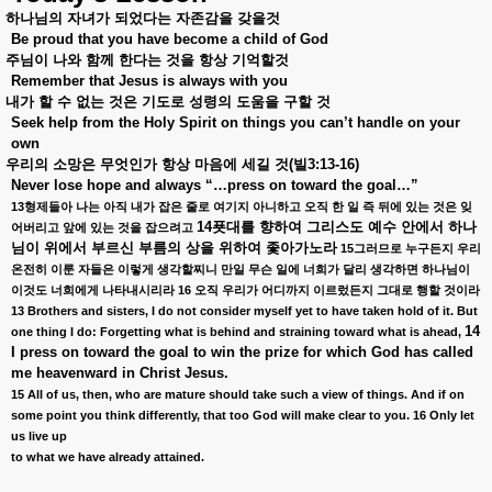
하나님의
자녀가
되었다는
자존감을
갖을것
Be proud that you have become a child of God
주님이
나와
함께
한다는
것을
항상
기억할것
Remember that Jesus is always with you
내가
할
수
없는
것은
기도로
성령의
도움을
구할
것
Seek help from the Holy Spirit on things you can’t handle on your
own
우리의
소망은
무엇인가
항상
마음에
세길
것
(
빌
3:13-16)
Never lose hope and always “…press on toward the goal…”
13
형제들아
나는
아직
내가
잡은
줄로
여기지
아니하고
오직
한
일
즉
뒤에
있는
것은
잊
14
푯대를
향하여
그리스도
예수
안에서
하나
어버리고
앞에
있는
것을
잡으려고
님이
위에서
부르신
부름의
상을
위하여
좇아가노라
15
그러므로
누구든지
우리
온전히
이룬
자들은
이렇게
생각할찌니
만일
무슨
일에
너희가
달리
생각하면
하나님이
16
이것도
너희에게
나타내시리라
오직
우리가
어디까지
이르렀든지
그대로
행할
것이라
13 Brothers and sisters, I do not consider myself yet to have taken hold of it. But
14
one thing I do: Forgetting what is behind and straining toward what is ahead,
I press on toward the goal to win the prize for which God has called
me heavenward in Christ Jesus.
15 All of us, then, who are mature should take such a view of things. And if on
some point you think differently, that too God will make clear to you. 16 Only let
us live up
to what we have already attained.