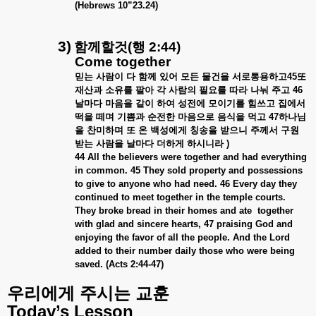
(Hebrews 10”23.24)
3)
함께할것
(
행
2:44)
Come together
믿는
사람이
다
함께
있어
모든
물건을
서로통용하고
45
또
재산과
소유를
팔아
각
사람의
필요를
따라
나눠
주고
46
날마다
마음을
같이
하여
성전에
모이기를
힘쓰고
집에서
떡을
떼며
기쁨과
순전한
마음으로
음식을
먹고
47
하나님
을
찬미하며
또
온
백성에게
칭송을
받으니
주께서
구원
받는
사람을
날마다
더하게
하시니라
)
44 All the believers were together and had everything
in common. 45 They sold property and possessions
to give to anyone who had need. 46 Every day they
continued to meet together in the temple courts.
They broke bread in their homes and ate together
with glad and sincere hearts, 47 praising God and
enjoying the favor of all the people. And the Lord
added to their number daily those who were being
saved. (Acts 2:44-47)
우리에게
주시는
교훈
Today’s Lesson