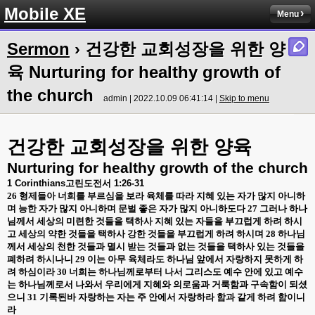
Mobile XE
Menu
Sermon
› 건강한 교회성장을 위한 양
육 Nurturing for healthy growth of
the church
admin | 2022.10.09 06:41:14 |
Skip to menu
건강한
교회성장을
위한
양육
Nurturing for healthy growth of the church
1 Corinthians
고린도전서
1:26-31
26
형제들아 너희를 부르심을 보라 육체를 따라 지혜 있는 자가 많지 아니하
며 능한 자가 많지 아니하며 문벌 좋은 자가 많지 아니하도다
27
그러나 하나
님께서 세상의 미련한 것들을 택하사 지혜 있는 자들을 부끄럽게 하려 하시
고 세상의 약한 것들을 택하사 강한 것들을 부끄럽게 하려 하시며
28
하나님
께서 세상의 천한 것들과 멸시 받는 것들과 없는 것들을 택하사 있는 것들을
폐하려 하시나니
29
이는 아무 육체라도 하나님 앞에서 자랑하지 못하게 하
려 하심이라
30
너희는 하나님께로부터 나서 그리스도 예수 안에 있고 예수
는 하나님께로서 나와서 우리에게 지혜와 의로움과 거룩함과 구속함이 되셨
으니
31
기록된바 자랑하는 자는 주 안에서 자랑하라 함과 같게 하려 함이니
라