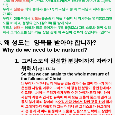
나의
태어남
(
호적
)
은
마귀의
자녀
(
요
8:14)
에서
하나님의
자녀가
되고
(
요일
3:2)
우리의
신분은
죄의
종에서
(
롬
6:17)
하나님의
종
즉
하나님의
자녀
(
롬
6:22)
가
되며
우리의
생활속에서
인도는
불순종의
아들
가운데서
역사하는
영의
(
엡
2:2)
인
도를
버리고
,
성령의
인도
(
갈
6:18)
를
받게
되며
우리의
상태는
허물과
죄로
죽어가는
우리를
(
엡
2:1)
그리스도와
함께
살리
셔서
그리스도를
닮아가는
삶을
살게
해
주심이
성화의
삶입니다
.(
엡
2:5)
.
?
왜
성도는
양육을
받아야
합니까
Why do we need to be nurtured?
1.
그리스도의
장성한
분량에까지
자라기
위해서
(
엡
4:13-16)
So that we can attain to the whole measure of
the fullness of Christ
13
우리가 다 하나님의 아들을 믿는 것과 아는 일에 하나가 되어
온전한 사람을 이루어 그리스도의 장성한 분량이 충만한데까지
이르리니
14
이는 우리가 이제부터 어린 아이가 되지 아니하여
사람의 궤술과 간사한 유혹에 빠져 모든 교훈의 풍조에 밀려 요
동치 않게 하려 함이라
15
오직 사랑 안에서 참된 것을 하여
범사
에 그에게까지 자랄찌라 그는 머리니 곧 그리스도라
16
그에게
서 온 몸이 각 마디를 통하여 도움을 입음으로 연락하고 상합하