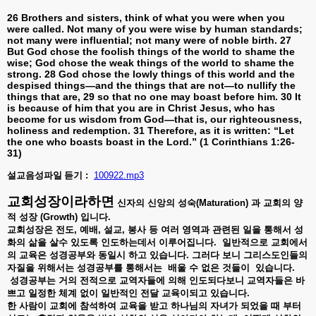
26 Brothers and sisters, think of what you were when you
were called. Not many of you were wise by human standards;
not many were influential; not many were of noble birth. 27
But God chose the foolish things of the world to shame the
wise; God chose the weak things of the world to shame the
strong. 28 God chose the lowly things of this world and the
despised things—and the things that are not—to nullify the
things that are, 29 so that no one may boast before him. 30 It
is because of him that you are in Christ Jesus, who has
become for us wisdom from God—that is, our righteousness,
holiness and redemption. 31 Therefore, as it is written: “Let
the one who boasts boast in the Lord.” (1 Corinthians 1:26-
31)
설교음성파일
듣기
:
100922.mp3
교회성장이라하면
신자의
신앙의
성숙
(Maturation)
과
교회의
양
적
성장
(Growth)
입니다
.
교회성장은
전도
,
예배
,
설교
,
봉사
등
여러
영역과
관련된
일을
통해서
성
화의
삶을
살수
있도록
인도하는데서
이루어집니다
.
일반적으로
교회에서
의
교육은
성경공부와
동일시
하고
있습니다
.
그러다
보니
그리스도인들의
자질을
위해서는
성경공부를
통해서는
배울
수
없은
것들이
있습니다
.
성경공부는
거의
전적으로
교역자들에
의해
인도되다보니
교역자들은
바
쁘고
일정한
체계
없이
일반적인
전달
교육이되고
있습니다
.
한
사람이
교회에
참석하여
교육을
받고
하나님의
자녀가
되었을
때
부터