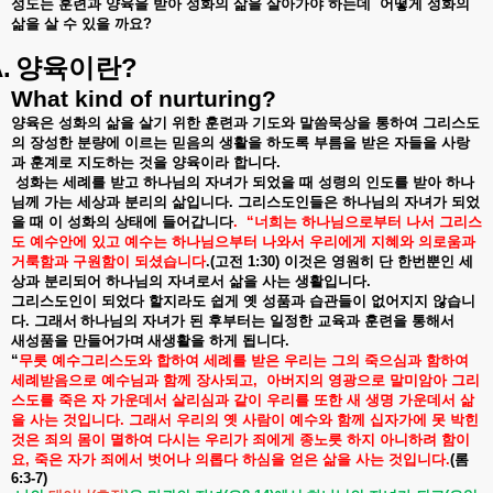
성도는
훈련과
양육을
받아
성화의
삶을
살아가야
하는데
어떻게
성화의
삶을
살
수
있을
까요
?
.
?
양육이란
What kind of nurturing?
양육은
성화의
삶을
살기
위한
훈련과
기도와
말씀묵상을
통하여
그리스도
의
장성한
분량에
이르는
믿음의
생활을
하도록
부름을
받은
자들을
사랑
과
훈계로
지도하는
것을
양육이라
합니다
.
성화는
세례를
받고
하나님의
자녀가
되었을
때
성령의
인도를
받아
하나
님께
가는
세상과
분리의
삶입니다
.
그리스도인들은
하나님의
자녀가
되었
을
때
이
성화의
상태에
들어갑니다
.
“
너희는
하나님으로부터
나서
그리스
도
예수안에
있고
예수는
하나님으부터
나와서
우리에게
지혜와
의로움과
거룩함과
구원함이
되셨습니다
.(
고전
1:30)
이것은
영원히
단
한번뿐인
세
상과
분리되어
하나님의
자녀로서
삶을
사는
생활입니다
.
그리스도인이
되었다
할지라도
쉽게
옛
성품과
습관들이
없어지지
않습니
다
.
그래서
하나님의
자녀가
된
후부터는
일정한
교육과
훈련을
통해서
새
성품을
만들어가며
새생활을
하게
됩니다
.
“
무릇
예수그리스도와
합하여
세례를
받은
우리는
그의
죽으심과
함하여
세례받음으로
예수님과
함께
장사되고
,
아버지의
영광으로
말미암아
그리
스도를
죽은
자
가운데서
살리심과
같이
우리를
또한
새
생명
가운데서
삶
을
사는
것입니다
.
그래서
우리의
옛
사람이
예수와
함께
십자가에
못
박힌
것은
죄의
몸이
멸하여
다시는
우리가
죄에게
종노릇
하지
아니하려
함이
요
,
죽은
자가
죄에서
벗어나
의롭다
하심을
얻은
삶을
사는
것입니다
.
(
롬
6:3-7)