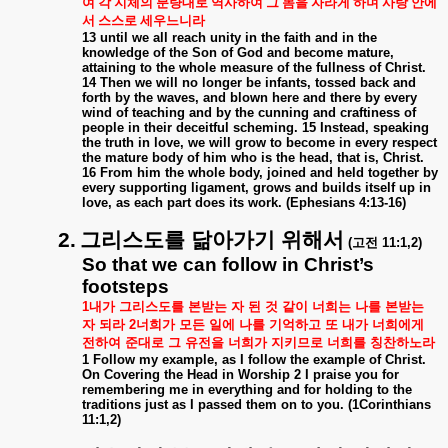
여 각 지체의 분량대로 역사하여 그 몸을 자라게 하며 사랑 안에
서 스스로 세우느니라
13 until we all reach unity in the faith and in the
knowledge of the Son of God and become mature,
attaining to the whole measure of the fullness of Christ.
14 Then we will no longer be infants, tossed back and
forth by the waves, and blown here and there by every
wind of teaching and by the cunning and craftiness of
people in their deceitful scheming. 15 Instead, speaking
the truth in love, we will grow to become in every respect
the mature body of him who is the head, that is, Christ.
16 From him the whole body, joined and held together by
every supporting ligament, grows and builds itself up in
love, as each part does its work. (Ephesians 4:13-16)
2.
그리스도를
닮아가기
위해서
(
고전
11:1,2)
So that we can follow in Christ’s
footsteps
1
내가
그리스도를
본받는
자
된
것
같이
너희는
나를
본받는
자
되라
2
너희가
모든
일에
나를
기억하고
또
내가
너희에게
전하여
준대로
그
유전을
너희가
지키므로
너희를
칭찬하노라
1 Follow my example, as I follow the example of Christ.
On Covering the Head in Worship 2 I praise you for
remembering me in everything and for holding to the
traditions just as I passed them on to you. (1Corinthians
11:1,2)