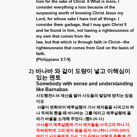
loss for the sake of Christ. 8 What is more, I
consider everything a loss because of the
surpassing worth of knowing Christ Jesus my
Lord, for whose sake I have lost all things. I
consider them garbage, that I may gain Christ 9
and be found in him, not having a righteousness of
my own that comes from the
law, but that which is through faith in Christ—the
righteousness that comes from God on the basis of
faith.
(Philippians 3:7-9)
2)
바나바 와 같이 도량이 넣고 이해심이
있는 멘토
Somebody with sense and understanding
like Barnabas
사도행전
4:36
재산을 팔아 사도들의 발앞에 받치는 믿음
이요
사울이 변화되어 예루살렘아 가서 제자들을 사귀고자 하
나 두려워 했을 때 바나바는 그를 데리고 예루살렘에 올
라가 바울을 소개해 주었다
. (
행
9:26-31)
26
사울이 예루살렘에 가서 제자들을 사귀고자 하나 다
두려워하여 그의 제자 됨을 믿지 아니하니
27
바나바가
데리고 사도들에게 가서 그가 길에서 어떻게 주를 본 것