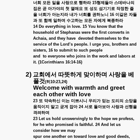
너희
모든
일을
사랑으로
행하라
15
형제들아
스데바나의
집은
곧
아가야의
첫
열매요
또
성도
섬기기로
작정한
줄
을
너희가
아는지라
내가
너희를
권하노니
16
이같은
자들
과
또
함께
일하며
수고하는
모든
자에게
복종하라
14 Do everything in love. 15 You know that the
household of Stephanas were the first converts in
Achaia, and they have devoted themselves to the
service of the Lord’s people. I urge you, brothers and
sisters, 16 to submit to such people
and to everyone who joins in the work and labors at
it. (1Corinthians 16:14-16)
2)
교회에서
따뜻하게
맞이하며
사랑을
베
풀것
(
히
10:23,24)
Welcome with warmth and greet
each other with love
23
또
약속하신
이는
미쁘시니
우리가
믿는
도리의
소망을
움직이지
말고
굳게
잡아
24
서로
돌아보아
사랑과
선행을
격려하며
23 Let us hold unswervingly to the hope we profess,
for he who promised is faithful. 24 And let us
consider how we may
spur one another on toward love and good deeds,