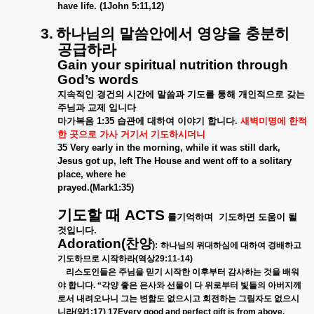
have life. (1John 5:11,12)
3.
하나님의
말씀안에서
영양을
충분히
공급하라
Gain your spiritual nutrition through
God’s words
지속적인
경건의
시간에
말씀과
기도를
통해
개인적으로
갖는
주님과
교제
입니다
마가복음
1:35
습관에
대하여
이야기
합니다
.
새벽미명에
한적
한
곳으로
가사
거기서
기도하시더니
35 Very early in the morning, while it was still dark,
Jesus got up, left The House and went off to a solitary
place, where he
prayed.(Mark1:35)
기도할
때
ACTS
를기억하며
기도하면
도움이
될
것입니다
.
Adoration(
찬양
):
하나님의
위대하심에
대하여
경배하고
기도하므로
시작하라
(
역상
29:11-14)
리스도인들은
주님을
믿기
시작한
이후부터
감사하는
것을
배워
야
합니다
.
“각양
좋은
은사와
선물이
다
위로부터
빛들의
아버지께
로서
내려오나니
그는
변함도
없으시고
회전하는
그림자도
없으시
니라
(
약
1:17) 17Every good and perfect gift is from above,