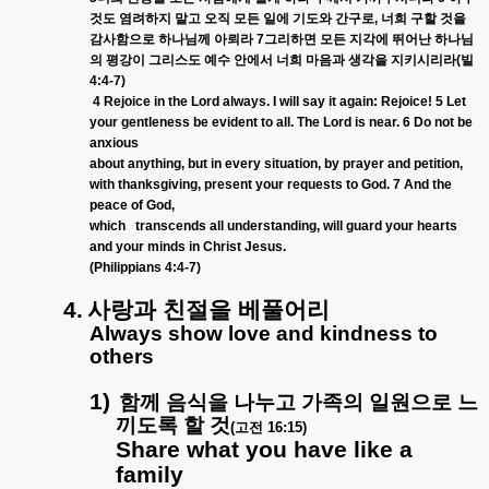
것도
염려하지
말고
오직
모든
일에
기도와
간구로
,
너희
구할
것을
감사함으로
하나님께
아뢰라
7
그리하면
모든
지각에
뛰어난
하나님
의
평강이
그리스도
예수
안에서
너희
마음과
생각을
지키시리라
(
빌
4:4-7)
4 Rejoice in the Lord always. I will say it again: Rejoice! 5 Let
your gentleness be evident to all. The Lord is near. 6 Do not be
anxious
about anything, but in every situation, by prayer and petition,
with thanksgiving, present your requests to God. 7 And the
peace of God,
which transcends all understanding, will guard your hearts
and your minds in Christ Jesus.
(Philippians 4:4-7)
4.
사랑과
친절을
베풀어리
Always show love and kindness to
others
1)
함께
음식을
나누고
가족의
일원으로
느
끼도록
할
것
(
고전
16:15)
Share what you have like a
family