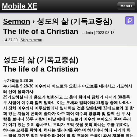
Mobile XE
Menu
Sermon
› 성도의 삶 (기독교중심)
The life of a Christian
admin | 2023.08.18
14:37:30 |
Skip to menu
(
)
성도의
삶
기독교중심
The life of a Christian
누가복음
9:28-36
누가복음
9:28-36
예수께서
베드로와
요한과
야고보를
데리시고
기도하시
러
산에
올라가사
29
기도하실
때에
용모가
변화되고
그
옷이
희어져
광채가
나더라
30
문득
두
사람이
예수와
함께
말하니
이는
모세와
엘리야라
31
영광
중에
나타나
서
장차
예수께서
예루살렘에서
별세하실
것을
말씀할쌔
32
베드로와
및
함
께
있는
자들이
곤하여
졸다가
아주
깨어
예수의
영광과
및
함께
선
두
사
람을
보더니
33
두
사람이
떠날
때에
베드로가
예수께
여짜오되
주여
우리
가
여기
있는
것이
좋사오니
우리가
초막
셋을
짓되
하나는
주를
위하여
,
하나는
모세를
위하여
,
하나는
엘리야를
위하여
하사이다
하되
자기의
하
는
말을
자기도
알지
못하더라
34
이
말
할
즈음에
구름이
와서
저희를
덮는