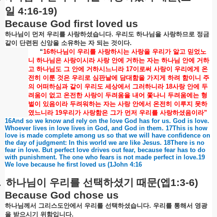
일
4:16-19)
Because God first loved us
하나님이
먼저
우리를
사랑하셨습니다
.
우리도
하나님을
사랑하므로
정금
같이
단련된
신앙을
소유하는
자
되는
것이다
.
“
16
하나님이
우리를
사랑하시는
사랑을
우리가
알고
믿었노
니
하나님은
사랑이시라
사랑
안에
거하는
자는
하나님
안에
거하
고
하나님도
그
안에
거하시느니라
17
이로써
사랑이
우리에게
온
전히
이룬
것은
우리로
심판날에
담대함을
가지게
하려
함이니
주
의
어떠하심과
같이
우리도
세상에서
그러하니라
18
사랑
안에
두
려움이
없고
온전한
사랑이
두려움을
내어
쫓나니
두려움에는
형
벌이
있음이라
두려워하는
자는
사랑
안에서
온전히
이루지
못하
였느니라
19
우리가
사랑함은
그가
먼저
우리를
사랑하셨음이라
”
16And so we know and rely on the love God has for us. God is love.
Whoever lives in love lives in God, and God in them. 17This is how
love is made complete among us so that we will have confidence on
the day of judgment: In this world we are like Jesus. 18There is no
fear in love. But perfect love drives out fear, because fear has to do
with punishment. The one who fears is not made perfect in love.19
We love because he first loved us (1John 4:16
.
하나님이
우리를
선택하셨기
때문
(
엡
1:3-6)
Because God chose us
하나님께서
그리스도안에서
우리를
선택하셨습니다
.
우리를
통해서
영광
을
받으시기
위함입니다
.