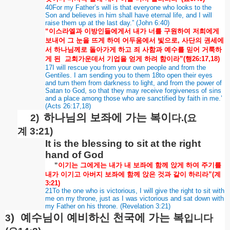
40For my Father’s will is that everyone who looks to the
Son and believes in him shall have eternal life, and I will
raise them up at the last day.” (John 6:40)
“
이스라엘과
이방인들에게서
내가
너를
구원하여
저희에게
보내어
그
눈을
뜨게
하여
어두움에서
빛으로
,
사단의
권세에
서
하나님께로
돌아가게
하고
죄
사함과
예수를
믿어
거룩하
게
된
교회가운데서
기업을
얻게
하려
함이라
”(
행
26:17,18)
17I will rescue you from your own people and from the
Gentiles. I am sending you to them 18to open their eyes
and turn them from darkness to light, and from the power of
Satan to God, so that they may receive forgiveness of sins
and a place among those who are sanctified by faith in me.’
(Acts 26:17,18)
하나님의
보좌에
가는
복이
2)
다
.(
요
계
3:21)
It is the blessing to sit at the right
hand of God
“
이기는
그에게는
내가
내
보좌에
함께
앉게
하여
주기를
내가
이기고
아버지
보좌에
함께
앉은
것과
같이
하리라
”(
계
3:21)
21To the one who is victorious, I will give the right to sit with
me on my throne, just as I was victorious and sat down with
my Father on his throne. (Revelation 3:21)
)
예수님이
예비하신
천국에
가는
복
3
입니다