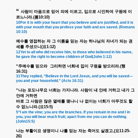
“
사람이
마음으로
믿어
의에
이르고
,
입으로
시인하여
구원에
이
르느니라
.(
롬
10:10)
10For it is with your heart that you believe and are justified, and it is
with your mouth that you profess your faith and are saved. (Romans
10:10)
예수를
영접하는
자
그
이름을
믿는
자는
하나님의
자녀가
되는
권
세를
주셨으니
(
요
1:12)
12Yet to all who did receive him, to those who believed in his name,
he gave the right to become children of God(John 1:12)
“
주예수를
믿으라
그리하면
너희네
집이
구원을
받으리라
.(
행
16:31)
31They replied, “Believe in the Lord Jesus, and you will be saved—
you and your household.” (Acts 16:31)
“
나는
포도나무요
너희는
가지니라
.
사람이
내
안에
거하고
내가
그
안에
거하면
바로
그
사람은
많은
열매를
맺나니
나
없이는
너희가
아무것도
할
수
없느니라
.(
요
15:5)
5“I am the vine; you are the branches. If you remain in me and I in
you, you will bear much fruit; apart from me you can do nothing.
(John15:5)
나는
부활이요
생명이니
나를
믿는
자는
죽어도
살겠고
,(
요
11:25-
26)