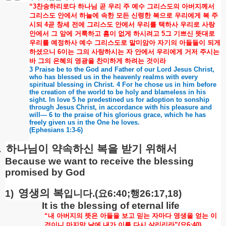
“3
찬송하리로다
하나님
곧
우리
주
예수
그리스도의
아버지께서
그리스도
안에서
하늘에
속한
모든
신령한
복으로
우리에게
복
주
시되
4
곧
창세
전에
그리스도
안에서
우리를
택하사
우리로
사랑
안에서
그
앞에
거룩하고
흠이
없게
하시려고
5
그
기쁘신
뜻대로
우리를
예정하사
예수
그리스도로
말미암아
자기의
아들들이
되게
하셨으니
6
이는
그의
사랑하시는
자
안에서
우리에게
거저
주시는
바
그의
은혜의
영광을
찬미하게
하려는
것이라
3 Praise be to the God and Father of our Lord Jesus Christ,
who has blessed us in the heavenly realms with every
spiritual blessing in Christ. 4 For he chose us in him before
the creation of the world to be holy and blameless in his
sight. In love 5 he predestined us for adoption to sonship
through Jesus Christ, in accordance with his pleasure and
will— 6 to the praise of his glorious grace, which he has
freely given us in the One he loves.
(Ephesians 1:3-6)
.
하나님이
약속하신
복을
받기
위해서
Because we want to receive the blessing
promised by God
영생의
복
1)
입니다
.(
요
6:40;
행
26:17,18)
It is the blessing of eternal life
“
내
아버지의
뜻은
아들을
보고
믿는
자마다
영생을
얻는
이
것이니
마지막
날에
내가
이를
다시
살리리라
”(
요
6:40)