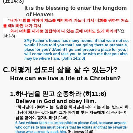
(
요
14:3)
It is the blessing to enter the kingdom
of Heaven
“
내가
너희를
위하여
처소를
예비하러
가노니
가서
너희를
위하여
처소
를
예비하면
내가
다시
와서
너희를
내게로
영접하여
나
있는
곳에
너희도
있게
하리라
”(
요
14:2-3)
2My Father’s house has many rooms; if that were not so,
would I have told you that I am going there to prepare a
place for you? 3And if I go and prepare a place for you, I
will come back and take you to be with me that you also
may be where I am. (John 14:2,3)
C.
?
어떻게
성도의
삶을
살
수
있는가
How can we live a life of a Christian?
1.
하나님을
믿고
순종하라
(
히
11:6)
Believe in God and obey Him.
“
하나님이
기뻐하시는
믿음은
하나님께
나아가는
자는
반드시
하
나님이
계시는
것과
또한
그가
자기를
찾는
자들에게
상
주시는
이
심을
믿어야
할지니라
(
히
11:6)
6 And without faith it is impossible to please God, because anyone
who comes to him must believe that he exists and that he rewards
those who earnestly seek him.
(Hebrews 11:6)