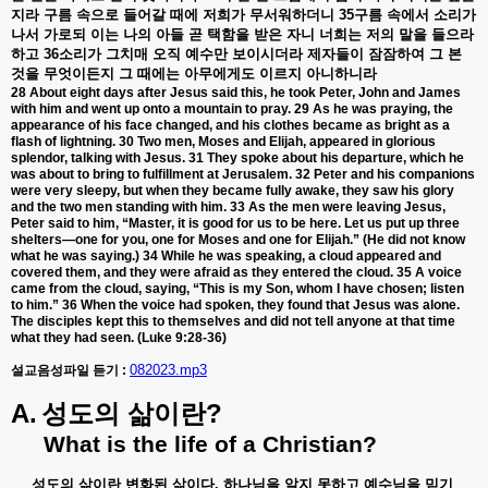
지라
구름
속으로
들어갈
때에
저희가
무서워하더니
35
구름
속에서
소리가
나서
가로되
이는
나의
아들
곧
택함을
받은
자니
너희는
저의
말을
들으라
하고
36
소리가
그치매
오직
예수만
보이시더라
제자들이
잠잠하여
그
본
것을
무엇이든지
그
때에는
아무에게도
이르지
아니하니라
28 About eight days after Jesus said this, he took Peter, John and James
with him and went up onto a mountain to pray. 29 As he was praying, the
appearance of his face changed, and his clothes became as bright as a
flash of lightning. 30 Two men, Moses and Elijah, appeared in glorious
splendor, talking with Jesus. 31 They spoke about his departure, which he
was about to bring to fulfillment at Jerusalem. 32 Peter and his companions
were very sleepy, but when they became fully awake, they saw his glory
and the two men standing with him. 33 As the men were leaving Jesus,
Peter said to him, “Master, it is good for us to be here. Let us put up three
shelters—one for you, one for Moses and one for Elijah.” (He did not know
what he was saying.) 34 While he was speaking, a cloud appeared and
covered them, and they were afraid as they entered the cloud. 35 A voice
came from the cloud, saying, “This is my Son, whom I have chosen; listen
to him.” 36 When the voice had spoken, they found that Jesus was alone.
The disciples kept this to themselves and did not tell anyone at that time
what they had seen. (Luke 9:28-36)
082023.mp3
설교음성파일 듣기 :
A.
?
성도의
삶이란
What is the life of a Christian?
성도의
삶이란
변화된
삶이다
.
하나님을
알지
못하고
예수님을
믿기