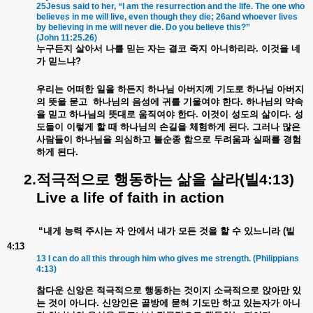
25Jesus said to her, “I am the resurrection and the life. The one who
believes in me will live, even though they die; 26and whoever lives
by believing in me will never die. Do you believe this?”
(John 11:25.26)
누구든지
살아서
나를
믿는
자는
결코
죽지
아니하리라
.
이것을
네
가
믿느냐
?
우리는
어떠한
일을
하든지
하나님
아버지께
기도로
하나님
아버지
의
뜻을
묻고
하나님의
음성에
귀를
기울여야
한다
.
하나님의
약속
을
믿고
하나님의
뜻대로
움직여야
한다
.
이것이
성도의
삶이다
.
성
도들이
이렇게
할
때
하나님의
손길을
체험하게
된다
.
그러나
많은
사람들이
하나님을
의심하고
불순종
함으로
두려움과
실패를
경험
하게
된다
.
2.
적극적으로
행동하는
삶을
살라
(
빌
4:13)
Live a life of faith in action
“
내게
능력
주시는
자
안에서
내가
모든
것을
할
수
있느니라
(
빌
4:13
13 I can do all this through him who gives me strength. (Philippians
4:13)
참다운
신앙은
적극적으로
행동하는
것이지
소극적으로
앉아만
있
는
것이
아니다
.
신앙인은
골방에
묻혀
기도만
하고
있는자가
아니