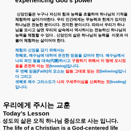
experiencing God’s power
신앙인들은
누구나
자신의
힘과
능력을
초월하여
하나님의
기적을
체험하며
살아가야한다
.
우리
인간에게는
무능력과
한계가
있지만
하나님은
전능한
분이시다
.
전지한
분이시다
.
따라서
우리가
하나
님을
모시고
살면
우리의
삶속에서
역사하시는
전능하신
하나님의
능력을
체험할
수
있다
.
신앙인의
삶은
하나님의
능력을
이웃과
더
불어
체험하는
삶이어야
한다
.
체험의
신앙을
갖기
위해서는
첫째로
,
예수님에
대하여
온전한
믿음을
갖어야
한다
.
예수님께서
나의
죄인
됨을
대속
(
代贖
)
하시고
구원하기
위해서
이
땅에
오시었
음을
온전히
아는
것
(knowing)
입니다
.
두
번째
믿음
(Faith)
의
요소는
말씀
그대로
믿는
것
(believing)
입니
다
그리고
셋째로
예수
그리스도가
나의
구세주이심을
신뢰하는
것
(trusting)
입니다
.
우리에게
주시는
교훈
Today’s Lesson
.
성도의
삶은
오직
하나님
중심으로
사는
입니다
.
The life of a Christian is a God-centered life