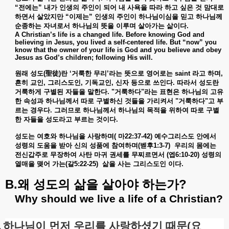
“
전에는
”
내가
인생의
주인이
되어
내
사욕을
따라
하고
싶은
것
맘대로
하면서
살았지만
“
이제는
”
인생의
주인이
하나님이심을
믿고
하나님께
순종하는
자녀로서
하나님의
뜻을
이루며
살아가는
삶이다
.
A Christian’s life is a changed life. Before knowing God and
believing in Jesus, you lived a self-centered life. But “now” you
know that the owner of your life is God and you believe and obey
Jesus as God’s children; following His will.
원래
성도
(
聖徒
)
란
‘
거룩한
무리
’
라는
뜻으로
영어로는
saint
라고
하며
,
흔히
교인
,
그리스도인
,
기독교인
,
신자
등으로
쓰인다
.
따라서
성도란
거룩하게
구별된
자들을
말한다
. "
거룩하다
"
라는
표현은
하나님의
고유
한
속성과
하나님께서
따로
구별하신
것들을
가리켜서
"
거룩하다
"
고
부
르는
경우다
.
그러므로
하나님께서
하나님의
목적을
위하여
따로
구별
한
자들을
성도라고
부르는
것이다
.
성도는
여호와
하나님을
사랑하며
(
마
22:37-42)
예수그리스도
안에서
성령의
도움을
받아
신의
성품에
참여하며
(
벧후
1:3-7)
우리의
몸에는
전신갑주로
무장하여
사탄
마귀
권세를
무찌르면서
(
엡
6:10-20)
성령의
열매을
맺어
가는
(
갈
5:22-25)
삶을
사는
그리스도인
이다
.
B.
?
왜
성도의
삶을
살아야
하는가
Why should we live a life of a Christian?
.
하나님이
먼저
우리를
사랑하셨기
때문
(
요