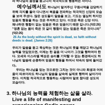
라
하나님의
음성을
듣고나서
적극적으로
행동하는
자이다
.
예수님께서도
하나님이
맡겨주신
구원사역을
감당하기
위해
각지를
돌아
다니면서
복음을
전파하는
적극적인
신앙의
모습
을
보여
주셨다
.
많은
성도들이
말씀을
보고
,
기도는
열심히
하지만
믿음의
행동을
하는
것은
주저하고
있다
.
이것은
죽은
신앙
이다
.
왜냐하면
행함이
없는
믿음은
죽은
믿음이기
때문
입니다
.(
약
2:26)
“
영혼
없는
몸이
죽은
것
같이
행함이
없는
믿음은
죽은
것이니라
”
(
약
2:26)
26 As the body without the spirit is dead, so faith without
deeds is dead. (James 2:26)
우리가
말씀을
듣고
묵상하는
것은
하나님의
뜻을
깨닫고
하나님의
능력을
덧입었으면
,
이제는
한
걸음
더
나아가
그것을
행하여야
한
다
.
모세와
이스라엘
백성은
승리를
기약할
수
없는
환경에서도
하
나님의
말씀에
순종하여
믿음의
행동을
하여서
약속의
땅에
들어갔
.
다
우리는
하나님을
믿는
것으로만
그치는
것이
아니라
희생과
어려
움이
따르더라도
하나님의
말씀을
삶속에
실제로
행하며
살아가야
한다
.
이처럼
적극적으로
행동하는
사람여야
말로
참다운
성도의
모습이다
.
3.
하나님의
능력을
체험하는
삶을
살라
.
Live a life of manifesting and