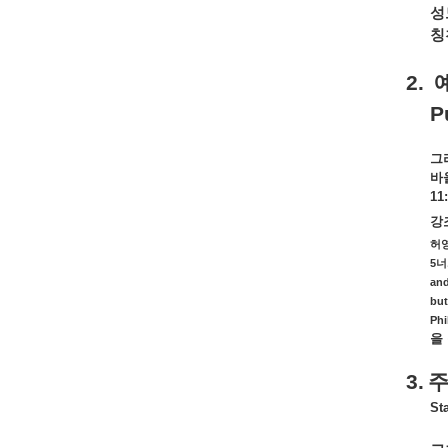
성
칭
2.
P
그
바
11
강
허
5
너
and
but
Phi
을
3.
Sta