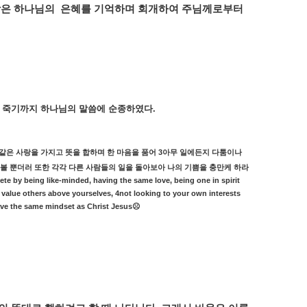
받은
하나님의
은혜를
기억하며
회개하여
주님께로부터
,
죽기까지
하나님의
말씀에
순종하였다
.
3
같은
사랑을
가지고
뜻을
합하며
한
마음을
품어
아무
일에든지
다툼이나
볼
뿐더러
또한
각각
다른
사람들의
일을
돌아보아
나의
기쁨을
충만케
하라
te by being like-minded, having the same love, being one in spirit
y value others above yourselves, 4not looking to your own interests
have the same mindset as Christ Jesus
☹