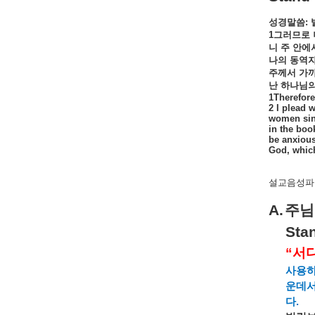
성경말씀
:
1
그러므로
니
주
안에
나의
동역
주께서
가
난
하나님
1Therefore
2 I plead 
women sinc
in the book
be anxious
God, which
설교음성파일
A.
주님
Stan
“
서
사용
운데
다
.