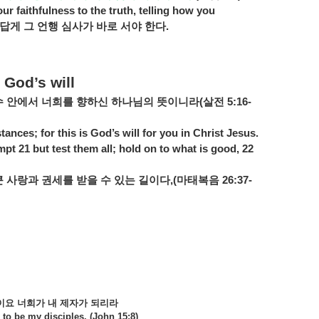
r faithfulness to the truth, telling how you
답게
그
언행
심사가
바로
서야
한다
.
 God’s will
수
안에서
너희를
향하신
하나님의
뜻이니라
(
살전
5:16-
tances; for this is God’s will for you in Christ Jesus.
pt 21 but test them all; hold on to what is good, 22
큰
사랑과
권세를
받을
수
있는
길이다
,(
마태복음
26:37-
이요
너희가
내
제자가
되리라
 to be my disciples. (John 15:8)