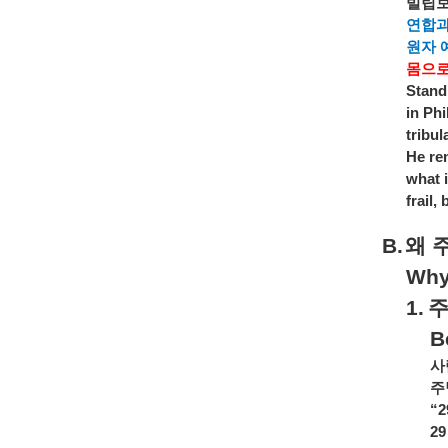
빌립
연합
원자
몸으
Standi
in Phi
tribul
He re
what 
frail,
B.
왜
Why
1.
B
사
주
“2
29