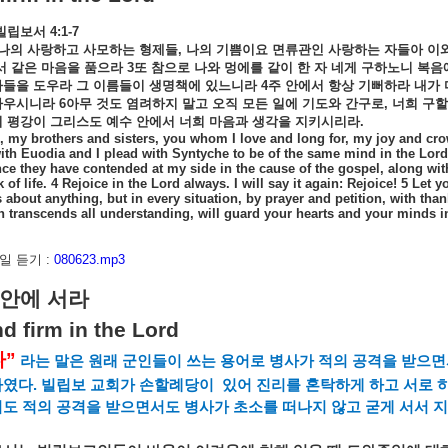
빌립보서
4:1-7
나의
사랑하고
사모하는
형제들
,
나의
기쁨이요
면류관인
사랑하는
자들아
이
서
같은
마음을
품으라
3
또
참으로
나와
멍에를
같이
한
자
네게
구하노니
복음
자들을
도우라
그
이름들이
생명책에
있느니라
4
주
안에서
항상
기뻐하라
내가
까우시니라
6
아무
것도
염려하지
말고
오직
모든
일에
기도와
간구로
,
너희
구할
의
평강이
그리스도
예수
안에서
너희
마음과
생각을
지키시리라
.
, my brothers and sisters, you whom I love and long for, my joy and crown
with Euodia and I plead with Syntyche to be of the same mind in the Lor
e they have contended at my side in the cause of the gospel, along wi
 of life.
4 Rejoice in the Lord always. I will say it again: Rejoice! 5 Let 
 about anything, but in every situation, by prayer and petition, with tha
 transcends all understanding, will guard your hearts and your minds in 
 듣기 :
080623.mp3
안에
서라
d firm in the Lord
다
”
라는
말은
원래
군인들이
쓰는
용어로
병사가
적의
공격을
받으면
하였다
.
빌립보
교회가
손할례당이
있어
진리를
혼탁하게
하고
서로
서도
적의
공격을
받으면서도
병사가
초소를
떠나지
않고
굳게
서서
지