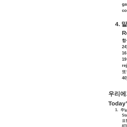
ga
co
4.
R
항
24
16
19
re
또
40
우리에
Today
1.
주
St
요
8T