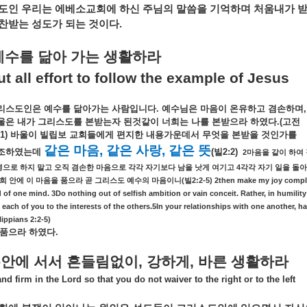
도인
우리는
에베소교회에
하신
주님의
말씀을
기억하며
처움내가
찬받는
성도가
되는
것이다
.
예수를
닮아
가는
생활하라
ut all effort to follow the example of Jesus
리스도인은
예수를
닮아가는
사람입니다
.
예수님은
마음이
온유하고
겸손하며
울은
내가
그리스도를
본받는자
된것같이
너희는
나를
본받으라
하였다
.(
고전
:1)
바울이
빌립보
교회들에게
편지한
내용가운데서
무엇을
본받을
것인가를
같은
마음
,
같은
사랑
,
같은
뜻
조하였는데
(
빌
2:2)
2
마음을
같이
하여
4
영으로
하지
말고
오직
겸손한
마음으로
각각
자기보다
남을
낫게
여기고
각각
자기
일을
돌아
(
2:2-5) 2then make my joy comple
희
안에
이
마음을
품으라
곧
그리스도
예수의
마음이니
빌
 of one mind. 3Do nothing out of selfish ambition or vain conceit. Rather, in humilit
 each of you to the interests of the others.5In your relationships with one another, 
lippians 2:2-5)
품으라
하였다
.
주안에
서서
흔들림없이
,
강하게
,
바른
생활하라
nd firm in the Lord so that you do not waiver to the right or to the left