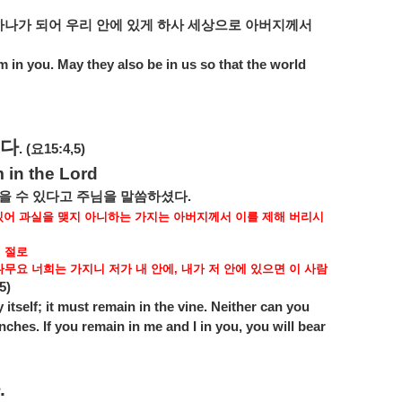
하나가
되어
우리
안에
있게
하사
세상으로
아버지께서
am in you. May they also be in us so that the world
다
. (
요
15:4,5)
 in the Lord
을
수
있다고
주님을
말씀하셨다
.
있어
과실을
맺지
아니하는
가지는
아버지께서
이를
제해
버리시
면
절로
나무요
너희는
가지니
저가
내
안에
,
내가
저
안에
있으면
이
사람
5)
itself; it must remain in the vine. Neither can you
nches. If you remain in me and I in you, you will bear
.