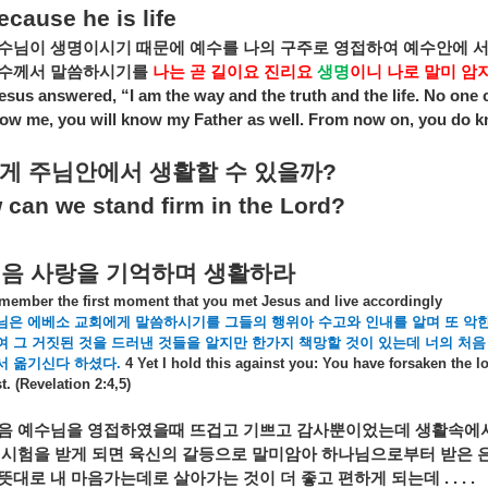
ecause he is life
수님이
생명이시기
때문에
예수를
나의
구주로
영접하여
예수안에
수께서
말씀하시기를
나는
곧
길이요
진리요
생명
이니
나로
말미
암
esus answered, “I am the way and the truth and the life. No one 
ow me, you will know my Father as well. From now on, you do k
게
주님안에서
생활할
수
있을까
?
 can we stand firm in the Lord?
처음
사랑을
기억하며
생활하라
member the first moment that you met Jesus and live accordingly
님은
에베소
교회에게
말씀하시기를
그들의
행위아
수고와
인내를
알며
또
악
여
그
거짓된
것을
드러낸
것들을
알지만
한가지
책망할
것이
있는데
너의
처음
서
옮기신다
하셨다
.
4 Yet I hold this against you: You have forsaken the l
st. (Revelation 2:4,5)
음
예수님을
영접하였을때
뜨겁고
기쁘고
감사뿐이었는데
생활속에
시험을
받게
되면
육신의
갈등으로
말미암아
하나님으로부터
받은
뜻대로
내
마음가는데로
살아가는
것이
더
좋고
편하게
되는데
. . . .