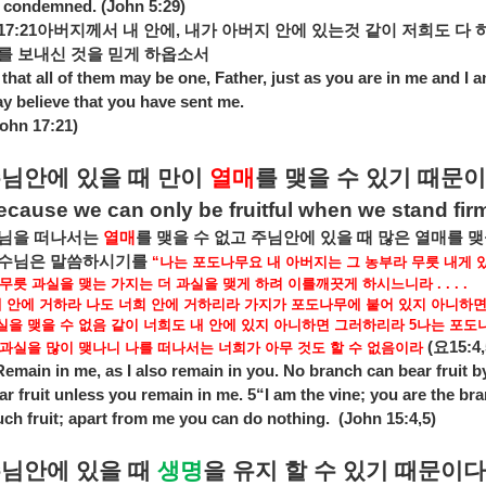
 condemned. (John 5:29)
17:21
아버지께서
내
안에
,
내가
아버지
안에
있는것
같이
저희도
다
를
보내신
것을
믿게
하옵소서
 that all of them may be one, Father, just as you are in me and I 
y believe that you have sent me.
John 17:21)
주님안에
있을
때
만이
열매
를
맺을
수
있기
때문이
ecause we can only be fruitful when we stand firm
님을
떠나서는
열매
를
맺을
수
없고
주님안에
있을
때
많은
열매를
맺
수님은
말씀하시기를
“
나는
포도나무요
내
아버지는
그
농부라
무릇
내게
무릇
과실을
맺는
가지는
더
과실을
맺게
하려
이를깨끗게
하시느니라
. . . .
내
안에
거하라
나도
너희
안에
거하리라
가지가
포도나무에
붙어
있지
아니하
실을
맺을
수
없음
같이
너희도
내
안에
있지
아니하면
그러하리라
5
나는
포도
(
요
15:4,
과실을
많이
맺나니
나를
떠나서는
너희가
아무
것도
할
수
없음이라
emain in me, as I also remain in you. No branch can bear fruit by 
ar fruit unless you remain in me. 5“I am the vine; you are the bra
ch fruit; apart from me you can do nothing.
(John 15:4,5)
주님안에
있을
때
생명
을
유지
할
수
있기
때문이다