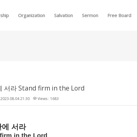
Skip to menu
ship
Organization
Salvation
Sermon
Free Board
라 Stand firm in the Lord
2023.08.04 21:30
Views : 1683
안에
서라
firm in the Lord