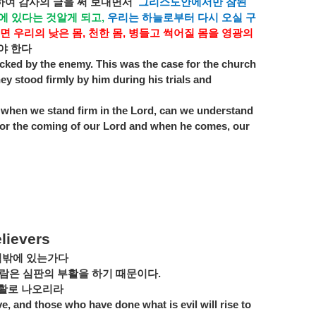
하여
감사의
글을
써
보내면서
그리스도안에서만
참된
에
있다는
것알게
되고
,
우리는
하늘로부터
다시
오실
구
면
우리의
낮은
몸
,
천한
몸
,
병들고
썩어질
몸을
영광의
야
한다
acked by the enemy. This was the case for the church
they stood firmly by him during his trials and
 when we stand firm in the Lord, can we understand
 for the coming of our Lord and when he comes, our
elievers
님밖에
있는가다
람은
심판의
부활을
하기
때문이다
.
활로
나오리라
, and those who have done what is evil will rise to