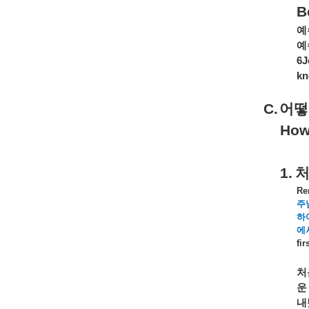
B
예
예
6J
kn
C.
어떻
How
1.
Re
주
하
에
fir
처
운
내