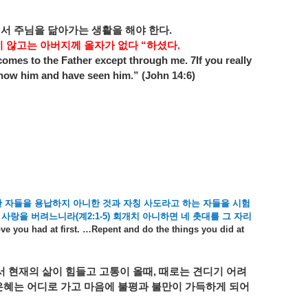
서서
주님을
닮아가는
생활을
해야
한다
.
지
않고는
아버지께
올자가
없다
“
하셨다
.
comes to the Father except through me. 7If you really
now him and have seen him.” (John 14:6)
한
자들을
용납하지
아니한
것과
자칭
사도라고
하는
자들을
시험
사랑을
버려느니라
(
계
2:1-5)
회개치
아니하면
네
촛대를
그
자리
ove you had at first. …Repent and do the things you did at
서
현재의
삶이
힘들고
고통이
올때
,
때로는
견디기
어려
은혜는
어디로
가고
마음에
불평과
불만이
가득하게
되어