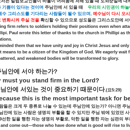
보서는
빌립보교인들이
바울이
어려움에
처해
있을
때
도와준일에
대
과
기쁨이
있다는
것이며
주님안에
서
있을
때
우리의
시민권이
하늘
예수
그리스도를
기다리는
사람들이
될수
있으며
,
예수님이
다시
오시
로
변화시켜
주실
것을
확신할
수
있으므로
성도들은
그리스도안에
서
ng firm refers to soldiers holding their positions even when att
llipi. Paul wrote this letter of thanks to the church in Phillipi as 
ations.
minded them that we have unity and joy in Christ Jesus and only
it means to be a citizen of the Kingdom of God. We eagerly wait
 battered, and weakened bodies will be transformed to glory.
주님안에
서야
하는가
?
 must you stand firm in the Lord?
주님안에
서있는
것이
중요하기
때문이다
.(
요
5:29)
ecause this is the most important task for b
람들은
크게
두
종류로
나눌
수
있는데
주님안에
있는가
?
아니면
주
님안에
있는
사람은
생명의
부활을
할
수
있지만
주님
밖에
있었던
사
9
선한
일을
행한
자는
생명의
부활로
,
악한
일을
행한
자는
심판의
부
 and come out—those who have done what is good will rise to live