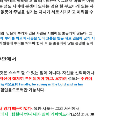
의
뜻대로
행하려고
할
때
나타난다
.
그래서
바울은
이름
는
성도
사이에
분쟁이
있다는
것은
한
부모아래
있는
자
없듯이
주님을
섬기는
자녀가
서로
시기하고
미워할
수
처럼
믿음의
뿌리가
깊은
사람은
시험에도
흔들리지
않는다
.
그
안에
뿌리를
박으며
세움을
입어
교훈을
받은
대로
믿음에
굳게
서
의
말씀에
뿌리를
박아야
한다
.
이는
흔들리지
않는
분명한
길이
주안에서
것은
스스로
할
수
있는
일이
아니다
.
자신을
신뢰하거나
자신이
철저히
부인되어야
하고
,
오히려
성도는
주안에
능력으로
10 Finally, be strong in the Lord and in his
힘입음으로써만
가능하다
.
서
있기
때문이었다
.
요한
사도는
그의
서신에서
안에서
행한다
하니
내가
심히
기뻐하노라
'(
요삼
1:3).
3It