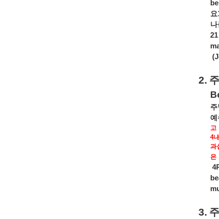
be
요
나
21
ma
(
2.
B
주
예
고
4
과
은
4R
be
mu
3.