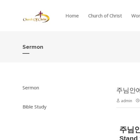
Home
Church of Christ
Wor
Sermon
Sermon
주님안에 서
admin
Bible Study
주님
Stand 