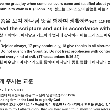
ve me great joy when some believers came and testified about you
ntinue to walk in it. (3John 1:3)
성도는
그리스도의
말씀을
아는
자
말씀을
보며
하나님
뜻을
행하며
생활하라
(
살전
5:16-18)
ead the scripture and act in accordance with
상
기뻐하라
,
쉬지말고
기도하라
범사에
감사하라
이는
그리스도
예
)
 Rejoice always, 17 pray continually, 18 give thanks in all circums
 Do not quench the Spirit. 20 Do not treat prophecies with contem
ject every kind of evil. (1Thessalonians 5:16-24)
한
예수님의
마지막
기도를
통하여
하나님의
뜻을
행함이
하나님의
)
게
주시는
교훈
’s Lesson
님안에
바로선다는
것은
하나님께
영광이요
(John15:8)
anding firm in the Lord is to glorify God
한복음
15:8 KRV
너희가
과실을
많이
맺으면
내
아버지께서
영광을
받으실
것
his is to my Father’s glory, that you bear much fruit, showing yourselves