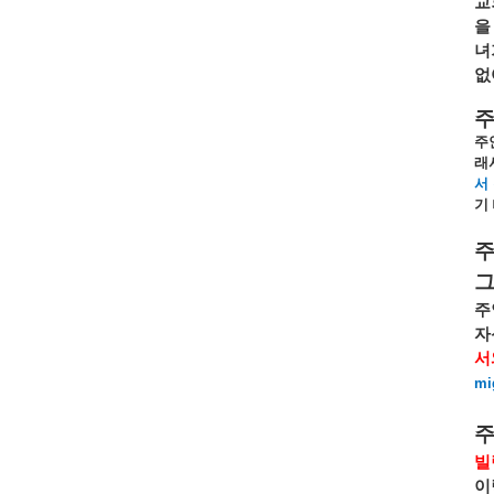
교
을
녀
없
주
주
래
서
기
주
자
서
mi
빌
이