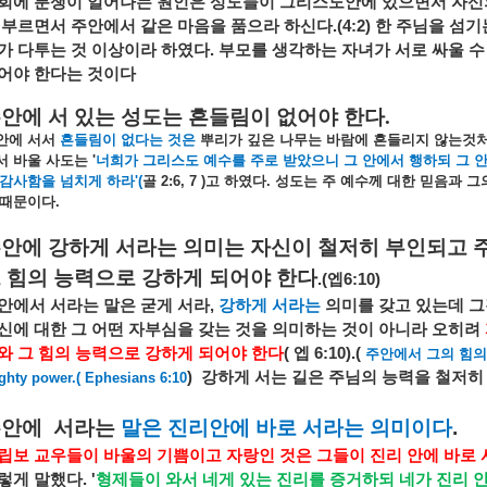
회에
분쟁이
일어나는
원인은
성도들이
그리스도안에
있으면서
자신
부르면서
주안에서
같은
마음을
품으라
하신다
.(4:2)
한
주님을
섬기
가
다투는
것
이상이라
하였다
.
부모를
생각하는
자녀가
서로
싸울
수
어야
한다는
것이다
안에 서 있는 성도는 흔들림이 없어야 한다
.
안에
서서
흔들림이
없다는
것은
뿌리가
깊은
나무는
바람에
흔들리지
않는것
서
바울
사도는
'
너희가
그리스도
예수를
주로
받았으니
그
안에서
행하되
그
감사함을
넘치게
하라
'(
골
2:6, 7 )
고
하였다
.
성도는
주
예수께
대한
믿음과
그
때문이다
.
주안에
강하게
서라는
의미는
자신이
철저히
부인되고
그
힘의
능력으로
강하게
되어야
한다
.(
엡
6:10)
안에서
서라는
말은
굳게
서라
,
강하게
서라는
의미를
갖고
있는데
그
신에
대한
그
어떤
자부심을
갖는
것을
의미하는
것이
아니라
오히려
와
그
힘의
능력으로
강하게
되어야
한다
(
엡
6:10).(
주안에서
그의
힘의
)
강하게
서는
길은
주님의
능력을
철저히
ghty power.( Ephesians 6:10
주안에
서라는
말은
진리안에
바로
서라는
의미이다
.
립보
교우들이
바울의
기쁨이고
자랑인
것은
그들이
진리
안에
바로
렇게
말했다
. '
형제들이
와서
네게
있는
진리를
증거하되
네가
진리