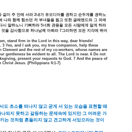
와
같이
주
안에
서라
2
내가
유오디아를
권하고
순두게를
권하노
에
나와
함께
힘쓰던
저
부녀들을
돕고
또한
글레멘드와
그
외에
다시
말하노니
기뻐하라
5
너희
관용을
모든
사람에게
알게
하라
것을
감사함으로
하나님께
아뢰라
7
그리하면
모든
지각에
뛰어
, stand firm in the Lord in this way, dear friends!
d. 3 Yes, and I ask you, my true companion, help these
th Clement and the rest of my co-workers, whose names are
your gentleness be evident to all. The Lord is near. 6 Do not
nksgiving, present your requests to God. 7 And the peace of
Christ Jesus. (Philippians 4:1-7)
서도
초소를
떠나지
않고
굳게
서
있는
모습을
표현할
때
하나되지
못하고
갈등하는
문제속에
있지만
그
어려운
가
키는
것처럼
흔들리지
않고
견고하게
서있으라는
것이