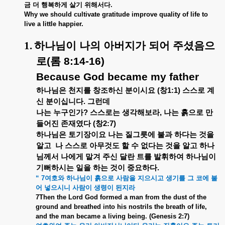
금
더
행복하게
살기
위해서다
.
Why we should cultivate gratitude improve quality of life to
live a little happier.
1.
하나님이
나의
아버지가
되어
주셨음으
로
(
롬
8:14-16)
Because God became my father
하나님은
천지를
창조하신
분이시요
(
창
1:1)
스스로
계
신
분이십니다
.
그런데
나는
누구인가
?
스스로는
생각해보라
,
나는
흙으로
만
들어진
존재였다
(
창
2:7)
하나님은
토기장이요
나는
질그릇에
불과
하다는
것을
알고
나
스스로
아무것도
할
수
없다는
것을
알고
하나
님께서
나에게
맡겨
주신
달란
트를
발휘하여
하나님이
기뻐하시는
일을
하는
것이
중요하다
.
“ 7
여호와
하나님이
흙으로
사람을
지으시고
생기를
그
코에
불
어
넣으시니
사람이
생령이
된지라
7Then the Lord God formed a man from the dust of the
ground and breathed into his nostrils the breath of life,
and the man became a living being. (
Genesis 2:7)