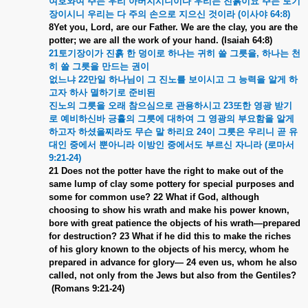
여호와여
주는
우리
아버지시니이다
우리는
진흙이요
주는
토기
장이시니
우리는
다
주의
손으로
지으신
것이라
(
이사야
64:8)
8Yet you, Lord, are our Father. We are the clay, you are the
potter; we are all the work of your hand. (Isaiah 64:8)
21
토기장이가
진흙
한
덩이로
하나는
귀히
쓸
그릇을
,
하나는
천
히
쓸
그릇을
만드는
권이
없느냐
22
만일
하나님이
그
진노를
보이시고
그
능력을
알게
하
고자
하사
멸하기로
준비된
진노의
그릇을
오래
참으심으로
관용하시고
23
또한
영광
받기
로
예비하신바
긍휼의
그릇에
대하여
그
영광의
부요함을
알게
하고자
하셨을찌라도
무슨
말
하리요
24
이
그릇은
우리니
곧
유
대인
중에서
뿐아니라
이방인
중에서도
부르신
자니라
(
로마서
9:21-24)
21 Does not the potter have the right to make out of the
same lump of clay some pottery for special purposes and
some for common use? 22 What if God, although
choosing to show his wrath and make his power known,
bore with great patience the objects of his wrath—prepared
for destruction? 23 What if he did this to make the riches
of his glory known to the objects of his mercy, whom he
prepared in advance for glory— 24 even us, whom he also
called, not only from the Jews but also from the Gentiles?
(
Romans 9:21-24)