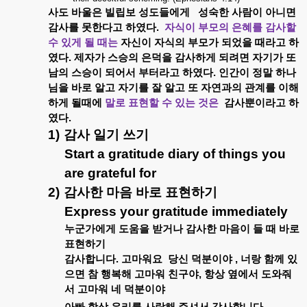
사도
바울은
빌립보
성도들에게
성숙한
사람이
아니면
감사를
못한다고
하였다
.
자식이
부모의
은혜를
감사할
수
있게
될
때는
자신이
자식의
부모가
되었을
때라고
하
였다
.
제자가
스승의
은덕을
감사하게
되려면
자기가
또
남의
스승이
되어서
부터라고
하였다
.
인간이
정말
하나
님을
바로
알고
자기를
잘
알고
또
자연과의
관계를
이해
하게
될때에
말로
표현할
수
있는
것은
감사뿐이라고
하
였다
.
1)
감사
일기
쓰기
Start a gratitude diary of things you
are grateful for
2)
감사한
마음
바로
표현하기
Express your gratitude immediately
누군가에게
도움을
받거나
감사한
마음이
들
때
바로
표현하기
감사합니다
.
고마워요
당신
덕분이야
,
너랑
함께
있
으면
참
행복해
고마워
친구야
,
항상
옆에서
도와줘
서
고마워
네
덕분이야
.