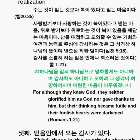
realization
주는
것이
받는
것보다
복이
있다고
믿는
마음이다
(
행
20:35)
사랑받기보다
사랑하는
것이
복이있다고
믿는
마
음
,
위로
받기보다
위로하는
것이
복이
있음을
깨닫
는
마음이다
.
남을
대접하고
도와줄
수
있는
기회와
여건과
능력을
주심에
감사하는
것은
그
성격상
하
나님의
뜻이며
받으심
직한
일이다
(
살전
5:18).
감사를
소홀히
하는
일은
언제나
죄스러운
것이다
(
롬
1:21).
21
하나님을
알되
하나님으로
영화롭게도
아니하
며
감사치도
아니하고
오히려
그
생각이
허
망하여지며
미련한
마음이
어두워졌나니
For although they knew God, they neither
glorified him as God nor gave thanks to
him, but their thinking became futile and
their foolish hearts were darkened
(Romans 1:21)
셋쩨
믿음안에서
오는
감사가
있다
.
.