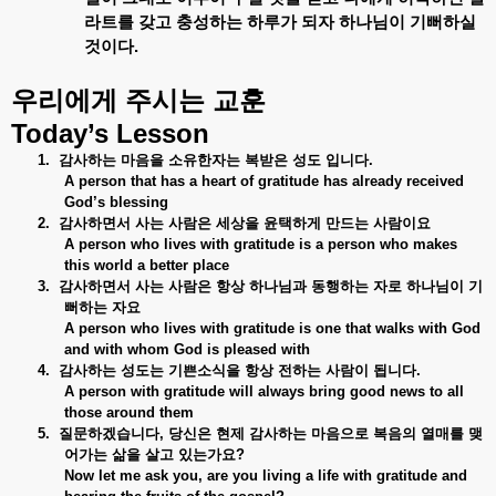
라트를
갖고
충성하는
하루가
되자
하나님이
기뻐하실
것이다
.
우리에게
주시는
교훈
Today’s Lesson
1.
감사하는
마음을
소유한자는
복받은
성도
입니다
.
A person that has a heart of gratitude has already received
God’s blessing
2.
감사하면서
사는
사람은
세상을
윤택하게
만드는
사람이요
A person who lives with gratitude is a person who makes
this world a better place
3.
감사하면서
사는
사람은
항상
하나님과
동행하는
자로
하나님이
기
뻐하는
자요
A person who lives with gratitude is one that walks with God
and with whom God is pleased with
4.
감사하는
성도는
기쁜소식을
항상
전하는
사람이
됩니다
.
A person with gratitude will always bring good news to all
those around them
5.
질문하겠습니다
,
당신은
현제
감사하는
마음으로
복음의
열매를
맺
어가는
삶을
살고
있는가요
?
Now let me ask you, are you living a life with gratitude and