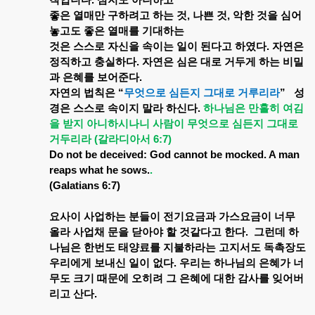
칙입니다
.
심지도
아니하고
좋은
열매만
구하려고
하는
것
,
나쁜
것
,
악한
것을
심어
놓고도
좋은
열매를
기대하는
것은
스스로
자신을
속이는
일이
된다고
하였다
.
자연은
정직하고
충실하다
.
자연은
심은
대로
거두게
하는
비밀
과
은혜를
보어준다
.
자연의
법칙은
“
무엇으로
심든지
그대로
거루리라
”
성
경은
스스로
속이지
말라
하신다
.
하나님은
만홀히
여김
을
받지
아니하시나니
사람이
무엇으로
심든지
그대로
거두리라
(
갈라디아서
6:7)
Do not be deceived: God cannot be mocked. A man
reaps what he sows.
.
(Galatians 6:7)
요사이
사업하는
분들이
전기요금과
가스요금이
너무
올라
사업채
문을
닫아야
할
것같다고
한다
.
그런데
하
나님은
한번도
태양료를
지불하라는
고지서도
독촉장도
우리에게
보내신
일이
없다
.
우리는
하나님의
은혜가
너
무도
크기
때문에
오히려
그
은혜에
대한
감사를
잊어버
리고
산다
.