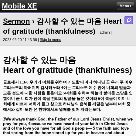
Mobile XE
Menu
Sermon
› 감사할 수 있는 마음 Heart
of gratitude (thankfulness)
admin |
2023.05.20 11:43:56 |
Skip to menu
감사할
수
있는
마음
Heart of gratitude (thankfulness)
골로새서
1:3-6
우리가 너희를 위하여 기도할 때마다 하나님 곧 우리 주 예수
그리스도의 아버지께 감사하노라
4
이는 그리스도 예수 안에 너희의 믿음과
모든 성도에 대한 사랑을 들음이요
5
너희를 위하여 하늘에 쌓아둔 소망을 인
함이니 곧 너희가 전에 복음 진리의 말씀을 들은 것이라
6
이 복음이 이미 너
희에게 이르매 너희가 듣고 참으로 하나님의 은혜를 깨달은 날부터 너희 중
에서와 같이 또한 온 천하에서도 열매를 맺어 자라는도다
.
3We always thank God, the Father of our Lord Jesus Christ, when we
pray for you, 4because we have heard of your faith in Christ Jesus
and of the love you have for all God’s people— 5 the faith and love
that spring from the hope stored up for you in heaven and about