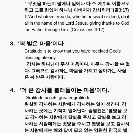
“
무엇을
하든지
말에나
일에나
다
주
예수의
이름으로
하고
그를
힘입어
하나님
아버지께
감사하라
”(
골
3:17)
17And whatever you do, whether in word or deed, do it
all in the name of the Lord Jesus, giving thanks to God
the Father through him. (Colossians 3:17)
3.
'
복
받은
마음
'
이다
.
Gratitude is to know that you have received God’s
blessing already
감사는
하나님이
주신
마음이다
.
아무나
감사할
수
없
다
.
그러므로
감사하는
마음을
가지고
살아가는
사람
은
복
받은
사람이다
.
4.
'
더
큰
감사를
불러들이는
마음
'
이다
.
Gratitude begets greater gratitude
확실히
감사하는
사람에게
감사하는
일이
생긴다
.
감
사하는
곳에는
기적이
일어난다
.
슬펄전은
‘
별빛을
보
고
감사하는
사람에게
달빛을
주시고
달빛을
보고
감
사하는
사람에게는
뱃빛을
주시고
햇빛을
보고
감사하
는
사람에게는
해와
달이
필요
없는
영원한
천국의
빛