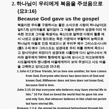
2.
하나님이
우리에게
복음을
주셨음으로
(
요
3:16)
Because God gave us the gospel
복음이란
우리를
구원하시는
좋은
소식으로
사랑의
하나님이
(
요
일
4:7,8)
선지자들로
말미암아
그
아들에
관하여
성경에
미리
약
속한
것으로
그아들
독생자는
육신으로
말하면
다윗의
혈통
에
서
나셨고
성결의
영으로는
죽은
가운데서
부활하여
능력으로
하나님의
아들로
인정
되셨으니
곧
우리주
예수
그리스도시니라
(
롬
1: 2-4)
예수
그리스도는
성경대로
우리
죄를
위하여
죽으시
고
장사지낸바
되었다가
성경대로
사흘만에
다시
살아나셔서
게
바와
열두제자
500
여
형제에게
일시에
보시시고
야고보에게와
사도들에게와
멘나중에
바울에게까지
보여
주셨다고
사도
바울
을
고백하고
있다
(
고전
15:3-8)
1 John 4:7,8 Dear friends, let us love one another, for love comes
from God. Everyone who loves has been born of God and
knows God. 8Whoever does not love does not know God,
because God is love.
John 3:15-16 that everyone who believes may have eternal life in
him.” 16 For God so loved the world that he gave his one
and only Son, that whoever believes in him shall not perish
but have eternal life.
Romans 1:2-4
the gospel he promised beforehand through his