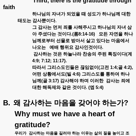
Third, there is the gratitude through
faith
하나님의
자녀가
되었을
때
성도가
하나님께
대한
태도는
감사뿐이다
.
그
감사는
먼저
죄를
사해주시고
하나님의
자녀
삼
아
주셨다는
것이다
.(
롬
8:14-16)
모든
자연을
하나
님께로부터
선물로
받아서
살고
있다는
마음에서
나오는
예배
행위요
감사인것이다
.
감사하는
것은
하늘나라
찬송의
주된
특징이다
(
계
4:9; 7:12; 11:17).
따라서
그리스도인들은
끊임없이
(
고전
1:4;
골
4:2),
어떤
상황에서도
(
빌
4:6)
그리스도를
통하여
하나
님께
(
골
3:17)
감사해야
하며
이러한
감사는
죄에
대한
해독제와
같은
것이다
. (
엡
5:4)
B.
?
왜
감사하는
마음을
갖어야
하는가
Why must we have a heart of
gratitude?
우리가
감사하는
마음을
길러야
하는
이유는
삶의
질을
높이고
조