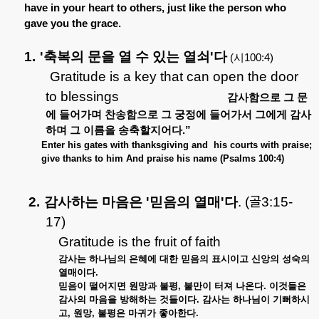
have in your heart to others, just like the person who
gave you the grace.
1.
'
축복의
문을
열
수
있는
열쇠
'
다
(
시
100:4)
Gratitude is a key that can open the door
to blessings
감사함으로
그
문
에
들어가며
찬송함으로
그
궁정에
들어가서
그에게
감사
하며
그
이름을
송축할지어다
.”
Enter his gates with thanksgiving and
his courts with praise;
give thanks to him And praise his name (Psalms 100:4)
2.
감사하는
마음은
'
믿음의
열매
'
다
.
(
골
3:15-
17)
Gratitude is the fruit of faith
감사는
하나님의
은혜에
대한
믿음의
표시이고
신앙의
성숙의
열매이다
.
믿음이
떨어지면
원망과
불평
,
불만이
터져
나온다
.
이것들은
감사의
마음을
방해하는
것들이다
.
감사는
하나님이
기뻐하시
고
,
원망
,
불평은
마귀가
좋아한다
.