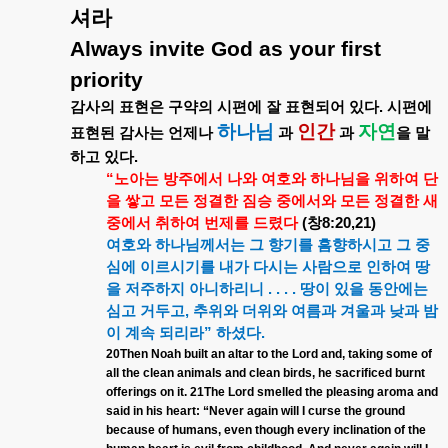
셔라
Always invite God as your first
priority
감사의
표현은
구약의
시편에
잘
표현되어
있다
.
시편에
하나님
인간
자연
표현된
감사는
언제나
과
과
을
말
하고
있다
.
“
노아는
방주에서
나와
여호와
하나님을
위하여
단
을
쌓고
모든
정결한
짐승
중에서와
모든
정결한
새
중에서
취하여
번제를
드렸다
(
창
8:20,21)
여호와
하나님께서는
그
향기를
흠향하시고
그
중
심에
이르시기를
내가
다시는
사람으로
인하여
땅
을
저주하지
아니하리니
. . . .
땅이
있을
동안에는
심고
거두고
,
추위와
더위와
여름과
겨울과
낮과
밤
이
계속
되리라
”
하셨다
.
20Then Noah built an altar to the Lord and, taking some of
all the clean animals and clean birds, he sacrificed burnt
offerings on it. 21The Lord smelled the pleasing aroma and
said in his heart: “Never again will I curse the ground
because of humans, even though every inclination of the