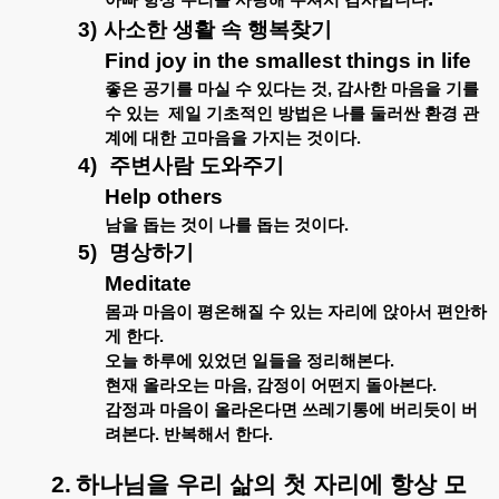
아빠
항상
우리를
사랑해
주셔서
감사합니다
3)
사소한
생활
속
행복찾기
Find joy in the smallest things in life
좋은
공기를
마실
수
있다는
것
,
감사한
마음을
기를
수
있는
제일
기초적인
방법은
나를
둘러싼
환경
관
계에
대한
고마음을
가지는
것이다
.
4)
주변사람
도와주기
Help others
남을
돕는
것이
나를
돕는
것이다
.
5)
명상하기
Meditate
몸과
마음이
평온해질
수
있는
자리에
앉아서
편안하
게
한다
.
오늘
하루에
있었던
일들을
정리해본다
.
현재
올라오는
마음
,
감정이
어떤지
돌아본다
.
감정과
마음이
올라온다면
쓰레기통에
버리듯이
버
려본다
.
반복해서
한다
.
2.
하나님을
우리
삶의
첫
자리에
항상
모