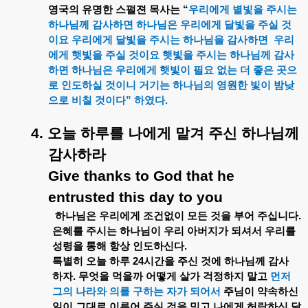
영국의
유명한
스펄젼
목사는
“
우리에게
별빛을
주시는
하나님께
감사하면
하나님은
우리에게
달빛을
주실
것
이요
우리에게
달빛을
주시는
하나님을
감사하면
우리
에게
햇빛을
주실
것이요
햇빛을
주시는
하나님께
감사
하면
하나님은
우리에게
햇빛이
필요
없는
더
좋은
곳으
로
인도하실
것이니
거기는
하나님의
영원한
빛이
밤낮
으로
비칠
것이다
”
하였다
.
4.
오늘
하루를
나에게
맡겨
주신
하나님께
감사하라
Give thanks to God that he
entrusted this day to you
하나님은
우리에게
조건없이
모든
것을
부어
주십니다
.
은혜를
주시는
하나님이
우리
아버지가
되셔서
우리를
성령을
통해
항상
인도하신다
.
특별히
오늘
하루
24
시간을
주신
것에
하나님께
감사
하자
.
무엇을
먹을까
어떻게
살가
걱정하지
말고
먼저
그의
나라와
의를
구하는
자가
되어서
주님이
약속하신
일이
그대로
이루어
주실
것을
믿고
나에게
허락하신
달