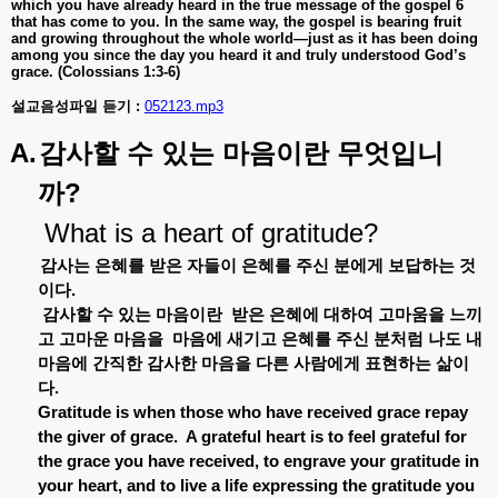
which you have already heard in the true message of the gospel 6
that has come to you. In the same way, the gospel is bearing fruit
and growing throughout the whole world—just as it has been doing
among you since the day you heard it and truly understood God’s
grace. (Colossians 1:3-6)
설교음성파일 듣기 :
052123.mp3
A.
감사할
수
있는
마음이란
무엇입니
?
까
What is a heart of gratitude?
감사는
은혜를
받은
자들이
은혜를
주신
분에게
보답하는
것
이다
.
감사할
수
있는
마음이란
받은
은혜에
대하여
고마움을
느끼
고
고마운
마음을
마음에
새기고
은혜를
주신
분처럼
나도
내
마음에
간직한
감사한
마음을
다른
사람에게
표현하는
삶이
다
.
Gratitude is when those who have received grace repay
the giver of grace.
A grateful heart is to feel grateful for
the grace you have received, to engrave your gratitude in
your heart, and to live a life expressing the gratitude you