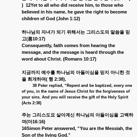
)
12Yet to all who did receive him, to those who
believed in his name, he gave the right to become
children of God (John 1:12)
하나님의
자녀가
되기
위해서는
그리스도의
말씀을
믿
고
(
롬
10:17)
Consequently, faith comes from hearing the
message, and the message is heard through the
word about Christ. (Romans 10:17)
지금까지
예수를
하나님의
아들이심을
믿지
아니한
것
을
회개하며
(
행
2:38),
38 Peter replied, “Repent and be baptized, every one
of you, in the name of Jesus Christ for the forgiveness of
your sins. And you will receive the gift of the Holy Spirit
(Acts 2:38)
주는
그리스도요
살아계신
하나님의
아들이심을
고백하
며
(
마
16:16)
16Simon Peter answered, “You are the Messiah, the
Son of the living God.”