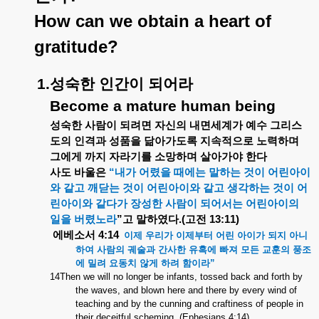
How can we obtain a heart of
gratitude?
1.
성숙한
인간이
되어라
Become a mature human being
성숙한
사람이
되려면
자신의
내면세계가
예수
그리스
도의
인격과
성품을
닮아가도록
지속적으로
노력하며
그에게
까지
자라기를
소망하며
살아가야
한다
사도
바울은
“
내가
어렸을
때에는
말하는
것이
어린아이
와
같고
깨닫는
것이
어린아이와
같고
생각하는
것이
어
린아이와
같다가
장성한
사람이
되어서는
어린아이의
일을
버렸노라
”
고
말하였다
.(
고전
13:11)
에베소서
4:14
이제
우리가
이제부터
어린
아이가
되지
아니
하여
사람의
궤술과
간사한
유혹에
빠져
모든
교훈의
풍조
에
밀려
요동치
않게
하려
함이라
”
14Then we will no longer be infants, tossed back and forth by
the waves, and blown here and there by every wind of
teaching and by the cunning and craftiness of people in
their deceitful scheming. (Ephesians 4:14)