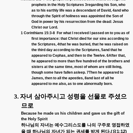
prophets in the Holy Scriptures 3regarding his Son, who
as to his earthly life was a descendant of David, 4and who
through the Spirit of holiness was appointed the Son of
God in power by his resurrection from the dead: Jesus
Christ our Lord.
1 Corinthians 15:3-8
For what I received I passed on to you as of
first importance: that Christ died for our sins according to
the Scriptures, 4that he was buried, that he was raised on
the third day according to the Scriptures, 5and that he
appeared to Cephas, and then to the Twelve. 6After that,
he appeared to more than five hundred of the brothers and
sisters at the same time, most of whom are still living,
though some have fallen asleep. 7Then he appeared to
James, then to all the apostles, 8and last of all he
appeared to me also, as to one abnormally born.
3.
자녀
삼아주시고
성령을
선물로
주셨으
므로
Because he made us his children and gave us the gift of
the Holy Spirit
하나님의
자녀는
예수그리스도를
나의
구주로
영접하였
을
때
하나님의
자녀가
되는
권세를
받게
된다
.(
요
1:12)