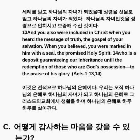
세례를
받고
하나님의
자녀가
되었을때
성령을
선물로
받고
하나님의
자녀가
되었다
.
하나님의
자녀인것을
성
령으로
인치시고
보증해
주신
것이다
.
13And you also were included in Christ when you
heard the message of truth, the gospel of your
salvation. When you believed, you were marked in
him with a seal, the promised Holy Spirit, 14who is a
deposit guaranteeing our inheritance until the
redemption of those who are God’s possession—to
the praise of his glory. (Acts 1:13,14)
이것은
전적으로
하나님의
은혜이다
.
우리는
오직
하나
님의
은혜로
하나님의
자녀가
되고
하나님의
은혜로
그
리스도의교회에서
생활을
하며
하나님의
은혜로
하루
하루를
살아간다
.
C.
어떻게
감사하는
마음을
갖을
수
있
?
는가