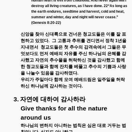
human heart is evil from childhood. And never again will I
destroy all living creatures, as I have done. 22“As long as
the earth endures, seedtime and harvest, cold and heat,
summer and winter, day and night will never cease.”
(Genesis 8:20-22)
신앙을
찾아
신대륙으로
건너온
청교도들은
이를
잘
표
현하고
있었다
.
그
고통과
추위를
견디면서
정착
1
년을
지내면서
청교도들은
첫
추수의
감격속에서
그들은
무
엇보다도
먼저
예배의
자유를
주신
하나님의
은혜를
감
사했고
자연의
추수물을
허락하신
것을
감사했고
함께
한
청교도들과
함께
잔치를
베풀고
추수의
기쁨과
사랑
을
나눌수
있음을
감사하였다
.
우리가
주일마다
함께
모여
예배드림은
일주일을
허락
하신
하나님께
감사하는
것이다
.
3.
자연에
대하여
감사하라
Give thanks for all the nature
around us
하나님의
변하지
아니하는
법칙은
심은
대로
거두는
법