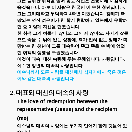
그는 술취한 취객을 밀어 놓고 자신은 전동차에 처참하게
숨졌습니다
.
바로 이 사람은 한국인 이 수현 청년입니다
.
그는 고려대학교 무억학과
4
학년 이었습니다
.
장래가 촉
망되는 멋진 젊은이가 한 학기 휴학하고 일본에서 유학하
던 중 이렇게 자신을 던졌습니다
.
한 취객 그의 허물이
잖아요
,
그의 죄 잖아요
,
자기의 잘못
으로 죽을 수 밖에 없는 상황에
,
죄가 전혀 없는 장래가 촉
망받는 한 청년이 그를 대속하여 죽고 죽을 수 밖에 없었
던 취객의 생명을 구원했습니다
.
이것이 대속
대신 속량해 주는 은혜입니다
.
사랑입니다
.
이수현 청년의 대속의 사랑입니다
.
예수님께서 모든 사람을 대신해서 십자가에서 죽은 것은
이와 같은 대속의 사랑입니다
2.
대표와 대신의 대속의 사랑
The love of redemption between the
representative (Jesus) and the recipient
(me)
예수님의 대속의 사랑에는 두가지 단어기 함게 깃들어
있