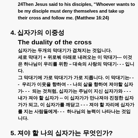
24Then Jesus said to his disciples, “Whoever wants to
be my disciple must deny themselves and take up
their cross and follow me. (Matthew 16:24)
4.
십자가의
이중성
The duality of the cross
십자가는
두개의
막대기가
겹쳐지는
것입니다
.
세로
막대기
+
위로붜
아래로
내려오는
이
막대가
---
이것
은
하나님이
우리를
위한
–
대속의
사랑의
막대기
- - -
입니
다
.
그
막대기에
가로
막대기가
가로
지릅니다
.
이
막대기는
- -
-
우리가
이웃을
향하여
- -
나의
삶을
향하여
져야할
십자
가
- - -
되는
것처럼
,
십자가는
주님이
지신
십자가와
- - -
내가
져야
할
십자가
--
이
십자가가
만나져야
진정한
십자
가가
되고
,
이
십자가를
깨닫고
- - -
져야
할
자리에
십자가
를
지는
사람들에게
- - -
하나님의
능력이
나타나는
것입
니다
.
5.
져야
할
나의
십자가는
무엇인가
?