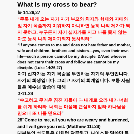
What is my cross to bear?
눅
14:26,27
“
무릇
내게
오는
자가
자기
부모와
처자와
형제와
자매와
및
자기
목숨까지
미워하지
아니하면
능히
나의
제가가
되
지
못하고
,
누구든지
자기
십자가를
지고
나를
좇지
않는
자도
능히
나의
제자가되지
못하리라
”
“If anyone comes to me and does not hate father and mother,
wife and children, brothers and sisters—yes, even their own
life—such a person cannot be my disciple. 27And whoever
does not carry their cross and follow me cannot be my
disciple. (Luke 14:26,27)
자기
십자가는
자기
목숨을
부인하는
자기의
부인입니다
.
자기의
희생입니다
.
그리고
자기의
회개입니다
.
보통
사람
들은
예수님
말씀에
대해
마
11:28
“
수고하고
무거운
짐진
자들아
다
내게로
오라
내가
너희
를
쉬게
하리라
.
너희는
마음에
근심하지
말라
하나님을
믿으니
또
나를
믿으라
”
28“Come to me, all you who are weary and burdened,
and I will give you rest. (Matthew 11L28)
대부분의
성도들은
이처럼
달콤하고
나이스한
말씀만
들