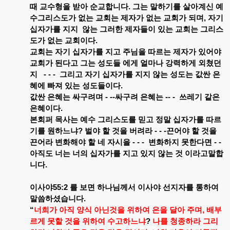
때
교수형을
받아
순교합니다
.
그는
말하기를
살아계신
예
수그리스도가
없는
교회는
제자가
없는
교회가
되며
,
자기
십자가를
지지
않는
그러한
제자들이
있는
교회는
그리스
도가
없는
교회이다
.
교회는
자기
십자가를
지고
주님을
따르는
제자가
있어야
교회가
된다고
그는
성도들
에게
얼마나
강력하게
외쳤던
지
- - -
그리고
자기
십자가를
지지
않는
성도는
값싼
은
혜에
빠져
있는
성도들이다
.
값싼
은혜는
싸구려며
- --
싸구려
은혜는
-- -
쓰레기
같은
은혜이다
.
본회퍼
목사는
예수
그리스도를
믿고
정말
십자가를
따르
기를
원하느냐
?
벌야
할
것을
버려라
- - -
끈어야
할
것을
끈어라
변화해야
할
네
자시을
- - -
변화하지
못한다면
- -
아직도
너는
너의
십자가를
지고
있지
않는
것
이라고말합
니다
.
이사야
55:2
를
보면
하나님께서
이사야
선지자를
통하여
말씀하셨습니다
.
“
너희가
아직
양식
아닌것을
위하여
은을
달아
주며
,
배부
르게
못할
것을
위하여
수고하느냐
?
나를
청종하라
그리