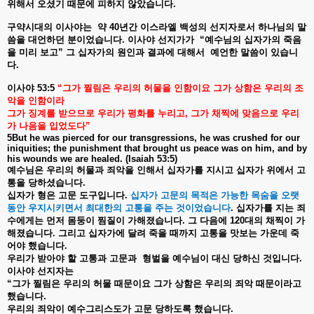
위해서
오셨기
때문에
피하지
않았습니다
.
구약시대의
이사야는
약
40
년간
이스라엘
백성의
선지자로서
하나님의
말
씀을
대언하던
분이었습니다
.
이사야
선지가가
“
예수님의
십자가의
죽음
을
미리
보고
”
그
십자가의
원인과
결과에
대해서
예언한
말씀이
있습니
다
.
이사야
53:5
“
그가
찔림은
우리의
허물을
인함이요
그가
상함은
우리의
조
악을
인함이라
그가
징계를
받으므로
우리가
평화를
누리고
,
그가
채찍에
맞음으로
우리
가
나음을
입었도다
”
5But he was pierced for our transgressions, he was crushed for our
iniquities; the punishment that brought us peace was on him, and by
his wounds we are healed. (Isaiah 53:5)
예수님은
우리의
허물과
죄악을
인해서
십자가를
지시고
십자가
위에서
고
통을
당하셨습니다
.
십자가
형은
고문
도구입니다
.
십자가
고문의
목적은
가능한
목숨을
오랫
동안
우지시키면서
최대한의
고통을
주는
것이었습니다
.
십자가를
지는
죄
수에게는
먼저
몸둥이
찜질이
가해졌습니다
.
그
다음에
120
대의
채찍이
가
해졌습니다
.
그리고
십자가에
달려
죽을
때까지
고통을
맛보는
가운데
죽
어야
했습니다
.
우리가
받아야
할
고통과
고문과
형벌을
예수님이
대신
당하신
것입니다
.
이사야
선지자는
“
그가
찔림은
우리의
허물
때문이요
그가
상함은
우리의
죄악
때문이라고
했습니다
.
우리의
죄악이
예수그리스도가
고문
당하도록
했습니다
.