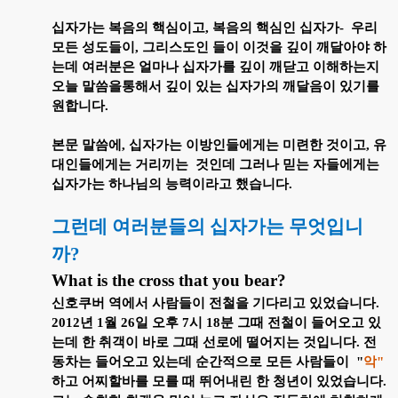
십자가는 복음의 핵심이고
,
복음의 핵심인 십자가
-
우리
모든 성도들이
,
그리스도인 들이 이것을 깊이 깨달아야 하
는데 여러분은 얼마나 십자가를 깊이 깨닫고 이해하는지
오늘 말씀을통해서 깊이 있는 십자가의 깨달음이 있기를
원합니다
.
본문 말씀에
,
십자가는 이방인들에게는 미련한 것이고
,
유
대인들에게는 거리끼는
것인데 그러나 믿는 자들에게는
십자가는 하나님의 능력이라고 했습니다
.
그런데 여러분들의 십자가는 무엇입니
까
?
What is the cross that you bear?
신호쿠버 역에서 사람들이 전철을 기다리고 있었습니다
.
2012
년
1
월
26
일 오후
7
시
18
분 그때 전철이 들어오고 있
는데 한 취객이 바로 그때 선로에 떨어지는 것입니다
.
전
동차는 들어오고 있는데 순간적으로 모든 사람들이
"
악"
하고 어찌할바를 모를 때 뛰어내린 한 청년이 있었습니다
.