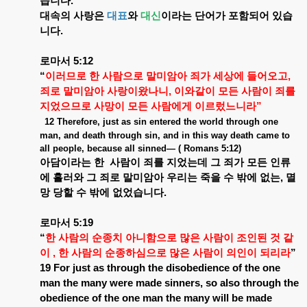
습니다
.
대속의
사랑은
대표
와
대신
이라는
단어가
포함되어
있습
니다
.
로마서
5:12
“
이러므로
한
사람으로
말미암아
죄가
세상에
들어오고
,
죄로
말미암아
사랑이왔나니
,
이와같이
모든
사람이
죄를
지었으므로
사망이
모든
사람에게
이르렀느니라
”
12 Therefore, just as sin entered the world through one
man, and death through sin, and in this way death came to
all people, because all sinned— ( Romans 5:12)
아담이라는
한
사람이
죄를
지었는데
그
죄가
모든
인류
에
흘러와
그
죄로
말미암아
우리는
죽을
수
밖에
없는
,
멸
망
당할
수
밖에
없었습니다
.
로마서
5:19
“
한
사람의
순종치
아니함으로
많은
사람이
조인된
것
같
이
,
한
사람의
순종하심으로
많은
사람이
의인이
되리라
”
19 For just as through the disobedience of the one
man the many were made sinners, so also through the
obedience of the one man the many will be made