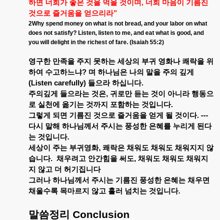
하면
너희가
좋은
것을
먹을
것이며
,
너희
마음이
기름진
것으로
즐거움을
얻으리라
”
2Why spend money on what is not bread, and your labor on what
does not satisfy? Listen, listen to me, and eat what is good, and
you will delight in the richest of fare. (Isaiah 55:2)
영구한
만족을
주지
못하는
세상의
부귀
영화나
쾌락을
위
하여
수고하느냐
?
며
하나님은
나의
말을
주의
깊게
(Listen carefully)
들으라
하십니다
.
주의깊게
들으라는
것은
,
귀로만
듣는
것이
아니라
행동으
로
실천에
옮기는
것까지
포함하는
것입니다
.
그렇게
되면
기름진
것으로
즐거움을
얻게
될
것이다
. ---
다시
말해
하나님께서
주시는
풍성한
은혜를
누리게
된다
는
것입니다
.
세상이
주는
부귀영화
,
쾌락은
채워도
채워도
채워지지
않
습니다
.
채우려고
안간힘을
써도
,
채워도
채워도
채워지
지
않고
더
허기집니다
그러나
하나님께서
주시는
기름진
풍성한
은혜는
채우면
채울수록
목마르지
않고
흘러
넘치는
것입니다
.
말씀정리
Conclusion