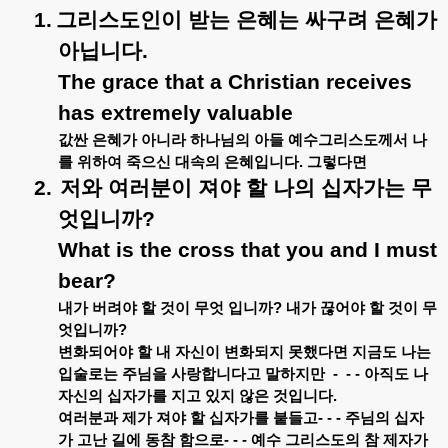
1.
그리스도인이
받는
은혜는
싸구려
은혜가
아닙니다
.
The grace that a Christian receives
has extremely valuable
값싼
은혜가
아니라
하나님의
아들
예수그리스도께서
나
를
위하여
죽으신
대속의
은혜입니다
.
그렇다면
2.
저와
여러분이
져야
할
나의
십자가는
무
엇입니까
?
What is the cross that you and I must
bear?
내가
버려야
할
것이
무엇
입니까
?
내가
끊어야
할
것이
무
엇입니까
?
변화되어야
할
내
자신이
변화되지
못했다면
지금도
나는
입술로는
주님을
사랑합니다고
말하지만
-
- -
아직도
나
자신의
십자가를
지고
있지
않은
것입니다
.
여러분과
제가
져야
할
십자가를
붙들고
- - -
주님의
십자
가
고난
길에
동참
함으로
- - -
예수
그리스도의
참
제자가