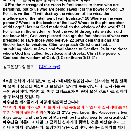
18 For the message of the cross is foolishness to those who are
perishing, but to us who are being saved it is the power of God. 19
For it is written:
“
I will destroy the wisdom of the wise; the
intelligence of the intelligent I will frustrate.” 20 Where is the wise
person? Where is the teacher of the law? Where is the philosopher
of this age? Has not God made foolish the wisdom of the world? 21
For since in the wisdom of God the world through its wisdom did
not know him, God was pleased through the foolishness of what was
preached to save those who believe. 22 Jews demand signs and
Greeks look for wisdom, 23but we preach Christ crucified: a
stumbling block to Jews and foolishness to Gentiles, 24 but to those
whom God has called, both Jews and Greeks, Christ the power of
God and the wisdom of God. (1 Corinthians 1:18-24)
설교음성파일 듣기 :
043023.mp3
4
복음
전체에
거의
절반이
십자가에
대한
말씀입니다
.
십자가는
복음
전체
에
얼마나
중요한
핵심이고
본질인지
알게해
주는
것입니다
.
십자가는
복
음의
중심이며
,
핵심이고
,
예수
그리스도가
이
땽에
오신
것도
바로
십자가
를
위해서인
것입니다
.
예수님은
제자들에게
이렇게
말씀하셨습니다
.
“
너희가
아는
바와
같이
이틀이
지나면
유월절이라
인자가
십자가에
못
박
히기
위하여
팔리우리라
”(
마
26:2)
2“As you know, the Passover is two
days away—and the Son of Man will be handed over to be crucified.”
예수님은
이틀이
지나면
그
끔찍한
십자가에
못박힐
것을
아셨습니다
.
그
러나
피하지
않았습니다
.
도망하지
않은
것입니다
.
주님은
십자가를
지기