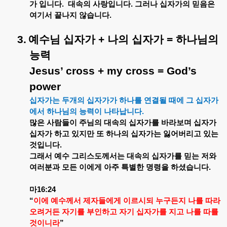
가
입니다
.
대속의
사랑입니다
.
그러나
십자가의
믿음은
여기서
끝나지
않습니다
.
3.
예수님
십자가
+
나의
십자가
=
하나님의
능력
Jesus’ cross + my cross = God’s
power
십자가는
두개의
십자가가
하나를
연결될
때에
그
십자가
에서
하나님의
능력이
나타납니다
.
많은
사람들이
주님의
대속의
십자가를
바라보며
십자가
십자가
하고
있지만
또
하나의
십자가는
잃어버리고
있는
것입니다
.
그래서
예수
그리스도께서는
대속의
십자가를
믿는
저와
여러분과
모든
이에게
아주
특별한
명령을
하셨습니다
.
마
16:24
“
이에
예수께서
제자들에게
이르시되
누구든지
나를
따라
오려거든
자기를
부인하고
자기
십자가를
지고
나를
따를
것이니라
”