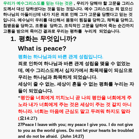
우리가
예수그리스도를
믿는
다는
것은
,
우리가
당해야
할
고문을
그리스
도께서
대신
당하셨다는
것을
믿는
것입니다
.
예수
그리스도는
죄
없으신
하나님의
아들이신데
내가
지은
죄로
인해
그가
고문을
당했다고
믿는
것
입니다
.
예수님이
우리를
대신해서
몸둥이
찜질을
당하고
,
채찍을
당하고
,
침밷음을
당하고
,
조롱을
당하고
,
조직적인
고문을
당하여
죽는
순간까지
고통을
받으며
죽어간
결과로
우리는
평하를
누리게
되었습니다
.
1.
평화는
무엇입니까
?
What is peace?
평화는 하나님과의 바른 관계 성립입니다
.
죄로 인하여 하나님과 바른 관계 성립을 맺을 수 없었는
데
,
예수 그리스도께서 십자가에서 화목제물이 되심으로
우리는 하나님과 화목하게 되었습니다
.
세상이 줄 수 없는
,
세상이 흔들 수 없는 평화를 누리는 자
들이 되었습니다
.
“
평안을 너희에게 끼치노니 곧 나의 평안을 너희에게 주
노라 내가 너희에게 주는 것은 세상이 주는 것 같지 아니
하니라
.
너희는 마음에 근심도 말고 두려워 하지도 말라
(
요
14:27)
27Peace I leave with you; my peace I give you. I do not give
to you as the world gives. Do not let your hearts be troubled
and do not be afraid.
(John 14:27)