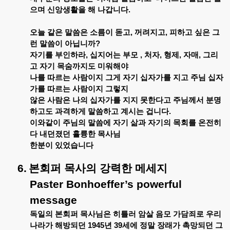
으며
신앙생활을
해
나갑니다
.
오늘
같은
말씀은
소름이
돋고
,
꺼려지고
,
피하고
싶은
그
런
말씀이
아닙니까
?
자기를
부인하라
,
십지어는
부모
,
처자
,
형제
,
자매
,
그리
고
자기
목숨까지도
미워해야
나를
따르는
사람이지
그게
자기
십자가를
지고
주님
십자
가를
따르는
사람이지
그렇지
않은
사람은
나의
십자가를
지지
못한다고
주님께서
분명
하고도
과격하게
말씀하고
계시는
겁니다
.
이와같이
주님의
말씀에
자기
삶과
자기의
목회를
온전히
다
내던졌던
휼륭한
목사님
한분이
있었습니다
6.
본회퍼
목사의
강력한
메세지
Paster Bonhoeffer’s powerful
message
독일의
본회퍼
목사님은
히틀러
암살
음모
가담죄로
우리
나라가
해방되던
1945
년
39
세에
정말
장래가
촉망되던
그