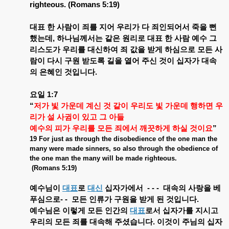
righteous. (Romans 5:19)
대표
한
사람이
죄를
지어
우리가
다
죄인되어서
죽을
뻔
했는데
,
하나님께서는
같은
원리로
대표
한
사람
예수
그
리스도가
우리를
대신하여
죄
값을
받게
하심으로
모든
사
람이
다시
구원
받도록
길을
열어
주신
것이
십자가
대속
의
은혜인
것입니다
.
요일
1:7
“
저가
빛
가운데
계신
것
같이
우리도
빛
가운데
행하면
우
리가
설
사귐이
있고
그
아들
예수의
피가
우리를
모든
죄에서
깨끗하게
하실
것이요
”
19 For just as through the disobedience of the one man the
many were made sinners, so also through the obedience of
the one man the many will be made righteous.
(Romans 5:19)
예수님이
대표
로
대신
십자가에서
- - -
대속의
사랑을
베
푸심으로
- -
모든
인류가
구원을
받게
된
것입니다
.
예수님은
이렇게
모든
인간의
대표
로서
십자가를
지시고
우리의
모든
죄를
대속해
주셨습니다
.
이것이
주님의
십자