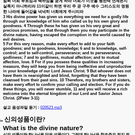
힘써
너희
부르심과
택하심을
굳게
하라
너희가
이것을
행한즉
언제든지
실족지
아니하리라
11
이같이
하면
우리
주
곧
구주
예수
그리스도의
영원
한
나라에
들어감을
넉넉히
너희에게
주시리라
3 His divine power has given us everything we need for a godly life
through our knowledge of him who called us by his own glory and
goodness. 4 Through these he has given us his very great and
precious promises, so that through them you may participate in the
divine nature, having escaped the corruption in the world caused by
evil desires.
5 For this very reason, make every effort to add to your faith
goodness; and to goodness, knowledge; 6 and to knowledge, self-
control; and to self-control, perseverance; and to perseverance,
godliness; 7 and to godliness, mutual affection; and to mutual
affection, love.
8 For if you possess these qualities in increasing
measure, they will keep you from being ineffective and unproductive
in your knowledge of our Lord Jesus Christ. 9 But whoever does not
have them is nearsighted and blind, forgetting that they have been
cleansed from their past sins. 10 Therefore, my brothers and sisters,
make every effort to confirm your calling and election. For if you do
these things, you will never stumble, 11 and you will receive a rich
welcome into the eternal kingdom of our Lord and Savior Jesus
Christ. (2Peter 3-11)
설교 음성파일 듣기 :
020523.mp3
.
신의성품이란
?
What is the divine nature?
신의 성품이란 하나님을 닮은 성품이다
.
그런데 하나님은 창조주요 전지 전