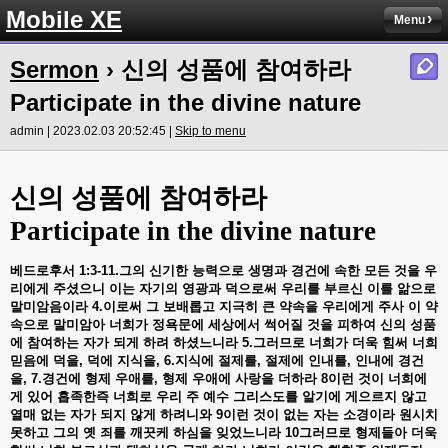
Mobile XE
Menu
Sermon
› 신의 성품에 참여하라
Participate in the divine nature
admin | 2023.02.03 20:52:45 |
Skip to menu
신의 성품에 참여하라
Participate in the divine nature
베드로후서
1:3-11.
그의
신기한
능력으로
생명과
경건에
속한
모든
것을
우
리에게
주셨으니
이는
자기의
영광과
덕으로써
우리를
부르신
이를
앎으로
말미암음이라
4.
이로써
그
보배롭고
지극히
큰
약속을
우리에게
주사
이
약
속으로
말미암아
너희가
정욕문에
세상에서
썩어질
것을
피하여
신의
성품
에
참여하는
자가
되게
하려
하셨느니라
5.
그러므로
너희가
더욱
힘써
너희
믿음에
덕을
,
덕에
지식을
, 6.
지식에
절제를
,
절제에
인내를
,
인내에
경건
을
, 7.
경건에
형제
우애를
,
형제
우애에
사랑을
더하라
8
이런
것이
너희에
게
있어
흡족한즉
너희로
우리
주
예수
그리스도를
알기에
게으르지
않고
열매
없는
자가
되지
않게
하려니와
9
이런
것이
없는
자는
소경이라
원시치
못하고
그의
옛
죄를
깨끗케
하심을
잊었느니라
10
그러므로
형제들아
더욱