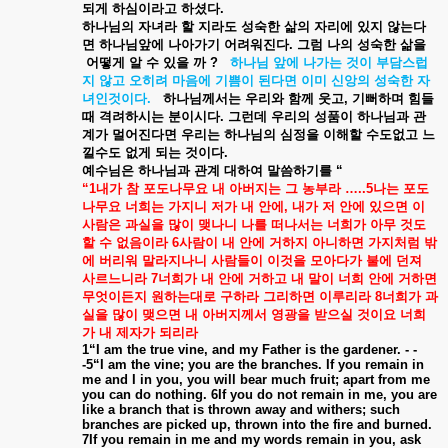
되게
하심이라고
하셨다
.
하나님의
자녀라
할
지라도
성숙한
삶의
자리에
있지
않는다
면
하나님앞에
나아가기
어려워진다
.
그럼
나의
성숙한
삶을
어떻게
알
수
있을
까
?
하나님
앞에
나가는
것이
부담스럽
지
않고
오히려
마음에
기쁨이
된다면
이미
신앙의
성숙한
자
녀인것이다
.
하나님께서는
우리와
함께
웃고
,
기뻐하며
힘들
때
격려하시는
분이시다
.
그런데
우리의
성품이
하나님과
관
계가
멀어진다면
우리는
하나님의
심정을
이해할
수도없고
느
낄수도
없게
되는
것이다
.
예수님은
하나님과
관계
대하여
말씀하기를
“
“1
내가
참
포도나무요
내
아버지는
그
농부라
…..5
나는
포도
나무요
너희는
가지니
저가
내
안에
,
내가
저
안에
있으면
이
사람은
과실을
많이
맺나니
나를
떠나서는
너희가
아무
것도
할
수
없음이라
6
사람이
내
안에
거하지
아니하면
가지처럼
밖
에
버리워
말라지나니
사람들이
이것을
모아다가
불에
던져
사르느니라
7
너희가
내
안에
거하고
내
말이
너희
안에
거하면
무엇이든지
원하는대로
구하라
그리하면
이루리라
8
너희가
과
실을
많이
맺으면
내
아버지께서
영광을
받으실
것이요
너희
가
내
제자가
되리라
1“I am the true vine, and my Father is the gardener. - -
-5“I am the vine; you are the branches. If you remain in
me and I in you, you will bear much fruit; apart from me
you can do nothing. 6If you do not remain in me, you are
like a branch that is thrown away and withers; such
branches are picked up, thrown into the fire and burned.
7If you remain in me and my words remain in you, ask