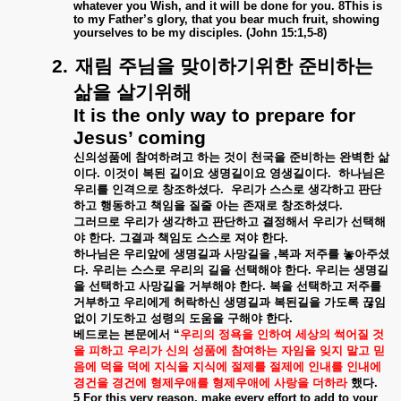
whatever you Wish, and it will be done for you. 8This is
to my Father’s glory, that you bear much fruit, showing
yourselves to be my disciples. (John 15:1,5-8)
2.
재림
주님을
맞이하기위한
준비하는
삶을
살기위해
It is the only way to prepare for
Jesus’ coming
신의성품에
참여하려고
하는
것이
천국을
준비하는
완벽한
삶
이다
.
이것이
복된
길이요
생명길이요
영생길이다
.
하나님은
우리를
인격으로
창조하셨다
.
우리가
스스로
생각하고
판단
하고
행동하고
책임을
질줄
아는
존재로
창조하셨다
.
그러므로
우리가
생각하고
판단하고
결정해서
우리가
선택해
야
한다
.
그결과
책임도
스스로
져야
한다
.
하나님은
우리앞에
생명길과
사망길을
,
복과
저주를
놓아주셨
다
.
우리는
스스로
우리의
길을
선택해야
한다
.
우리는
생명길
을
선택하고
사망길을
거부해야
한다
.
복을
선택하고
저주를
거부하고
우리에게
허락하신
생명길과
복된길을
가도록
끊임
없이
기도하고
성령의
도움을
구해야
한다
.
베드로는
본문에서
“
우리의
정욕을
인하여
세상의
썩어질
것
을
피하고
우리가
신의
성품에
참여하는
자임을
잊지
말고
믿
음에
덕을
덕에
지식을
지식에
절제를
절제에
인내를
인내에
경건을
경건에
형제우애를
형제우애에
사랑을
더하라
했다
.
5 For this very reason, make every effort to add to your