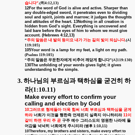
습니다
”
.(
히
4:12,13)
12For the word of God is alive and active. Sharper than
any double-edged sword, it penetrates even to dividing
soul and spirit, joints and marrow; it judges the thoughts
and attitudes of the heart. 13Nothing in all creation is
hidden from God’s sight. Everything is uncovered and
laid bare before the eyes of him to whom we must give
account. (Hebrews 4:12,13)
“
주의 말씀은 내 발의 등이요 내가 가는 길의 빛이 되십니다
.(
시
119:105)
105Your word is a lamp for my feet,
a light on my path
.
(Psalms 119:105)
“
주의 말씀은 우둔한자에게 비추어 깨닫게 합니다
”(
시
119:130)
130The unfolding of your words gives light; it gives
understanding to the simple.
3.
하나님의 부르심과 택하심을 굳건히 하
라
(1:10.11)
Make every effort to confirm your
calling and election by God
10
그러므로
형제들아
더욱
힘써
너희
부르심과
택하심을
굳게
하라
너희가
이것을
행한즉
언제든지
실족지
아니하리라
11
이
같이
하면
우리
주
곧
구주
예수
그리스도의
영원한
나라에
들
어감을
넉넉히
너희에게
주시리라
(
벧후
1:10,11)
10Therefore, my brothers and sisters, make every effort to