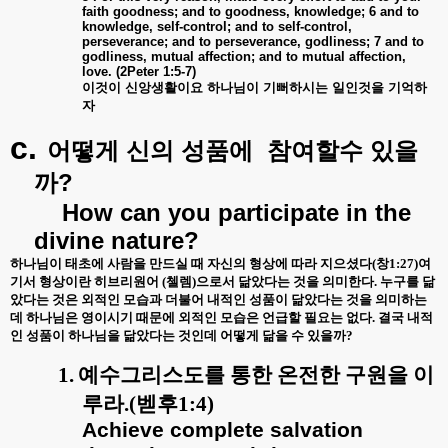
faith goodness; and to goodness, knowledge; 6 and to
knowledge, self-control; and to self-control,
perseverance; and to perseverance, godliness; 7 and to
godliness, mutual affection; and to mutual affection,
love. (2Peter 1:5-7)
이것이
신앙생활이요
하나님이
기뻐하시는
일인것을
기억하
자
c.
어떻게
신의
성품에
참여할수
있을
?
까
How can you participate in the
divine nature?
하나님이 태초에 사람을 만드실 때 자신의 형상에 따라 지으셨다
(
창
1:27)
여
기서 형상이란 히브리원어
(
첼렘
)
으로서 닮았다는 것을 의미한다
.
누구를 닮
았다는 것은 외적인 모습과 더불어 내적인 성품이 닮았다는 것을 의미하는
데 하나님은 영이시기 때문에 외적인 모습은 언급할 필요는 없다
.
결국 내적
인 성품이 하나님을 닮았다는 것인데 어떻게 닮을 수 있을까
?
1.
예수그리스도를 통한 온전한 구원을 이
루라
.(
벧후
1:4)
Achieve complete salvation