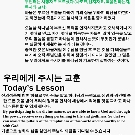
두번째는 사명자로 부르셨다
.(
사도요
,
선지자요
,
복음전하는자
,
목자와 교사
)
바울은 부르신 부름을 다하기 위의 상을 위하여 최선을 다한다
고 하였는데 죽음까지도 불사하고 복음을 증거하였다
.
오늘날 하나님의 부르신 목적을 인지하지못하고 오해하거나 자
기 멋대로 믿고
,
자기 멋대로 행동하는 자들이 많이 있음을 알고
주의 말씀을 붙잡고 하나님이 원하시는 뜻이 무엇인가 분별하
여 실천하며 새활하는 자가 되는 것이다
.
중요한 것은 바울처럼 예수님을 만난 후 모든 것을 다 배설물로
여기며 오직 주님만을 위하여 생명까가 아끼지 않았던 그 믿음
을 우리에게도 주시기를 하나님께 기도하며 살아가는 것이다
.
우리에게 주시는 교훈
Today’s Lesson
신의성품에 참여 하므로 하나님을 알고 하나님의 능력으로 생명과 경건에 속
한 모든 것을 받아 우리의 정욕을 인하여 세상에서 썩어질 것을 파하고 하나
님과 동행할 수 있게 됩니다
.
By participating in the divine nature, we are able to know God and through
His power, receive everything pertaining to life and godliness. So that we
can avoid the pitfalls of the temptations of this world and be worthy to be
with God.
기쁨으로 성화의 삶을 살면서 주님의 재림을 기다릴 수 있습니다
.