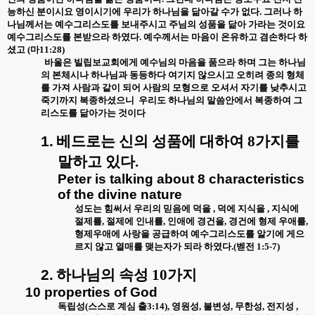
능하신 분이시요 영이시기에 우리가 하나님을 닮아갈 수가 없다
.
그러나 하
나님께서는 예수그리스도를 보내주시고 주님의 성품을 닮아 가라는 것이요
예수그리스도를 본받으라 하였다
.
예수께서는 마음이 온유하고 겸손하다 하
셨고
(
마
11:28)
바울은 빌립보교회에게 예수님의 마음을 품으라 하며 그는 하나님
의 본체시나 하나님과 동등하다 여기지 않으시고 오히려 종의 형체
를 가져 사람과 같이 되어 사람의 모형으로 오셔서 자기를 낮추시고
죽기까지 복종하셨으니
우리도 하나님의 말씀안에서 복종하여 그
리스도를 닮아가는 것이다
1.
베드로는 신의 성품에 대하여
8
가지를
말하고 있다
.
Peter is talking about 8 characteristics
of the divine nature
성도는 힘써서 우리의 믿음에 덕을
,
덕에 지식을
,
지식에
절제를
,
절제에 인내를
,
인애에 경건을
,
경건에 형제 우애를
,
형제우애에 사랑을 공급하여 예수그리스도를 알기에 게으
르지 않고 열매를 맺는자가 되라 하였다
.(
벧전
1:5-7)
2.
하나님의 속성
10
가지
10 properties of God
독립성
(
스스로 계심 출
3:14),
영원성
,
불변성
,
무한성
,
전지성
,