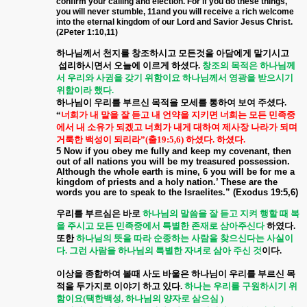
confirm your calling and election. For if you do these things,
you will never stumble, 11and you will receive a rich welcome
into the eternal kingdom of our Lord and Savior Jesus Christ.
(2Peter 1:10,11)
하나님께서 천지를 창조하시고 모든것을 아담에게 맡기시고
섭리하시면서 오늘에 이르게 하셨다
.
창조의 목적은 하나님께
서 우리와 사귐을 갖기 위함이요 하나님께서 영광을 받으시기
위함이라 했다
.
하나님이 우리를 부르신 목적을 모세를 통하여 보여 주셨다
.
“
너희가 내 말을 잘 듣고 내 언약을 지키면 너희는 모든 민족중
에서 내 소유가 되겠고 너희가 내게 대하여 제사장 나라가 되며
거룩한 백성이 되리라
”(
출
19:5,6)
하셨다
.
하셨다
.
5 Now if you obey me fully and keep my covenant, then
out of all nations you will be my treasured possession.
Although the whole earth is mine, 6 you will be for me a
kingdom of priests and a holy nation.’ These are the
words you are to speak to the Israelites.” (Exodus 19:5,6)
우리를 부르심은 바로
하나님의 말씀을 잘 듣고 지켜 행할 때 복
을 주시고 모든 민족중에서 특별한 존재로 삼아주신다
하였다
.
또한
하나님의 뜻을 따라 순종하는 사람을 찾으신다는 사실이
다
.
그런 사람을 하나님의 특별한 자녀로 삼아 주신 것
이다
.
이상을 종합하여 볼때 사도 바울은 하나님이 우리를 부르신 목
적을 두가지로 이야기 하고 있다
.
하나는 우리를 구원하시기 위
함이요
(
택한백성
,
하나님의 양자로 삼으심
)