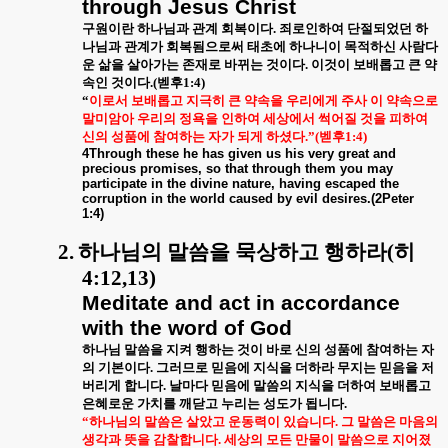
through Jesus Christ
구원이란 하나님과 관계 회복이다
.
죄로인하여 단절되었던 하
나님과 관계가 회복됨으로써 태초에 하나니이 목적하신 사람다
운 삶을 살아가는 존재로 바뀌는 것이다
.
이것이 보배롭고 큰 약
속인 것이다
.(
벧후
1:4)
“
이로서 보배롭고 지극히 큰 약속을 우리에게 주사 이 약속으로
말미암아 우리의 정욕을 인하여 세상에서 썩어질 것을 피하여
신의 성품에 참여하는 자가 되게 하셨다
.”(
벧후
1:4)
4Through these he has given us his very great and
precious promises, so that through them you may
participate in the divine nature, having escaped the
corruption in the world caused by evil desires.(2Peter
1:4)
2.
하나님의 말씀을 묵상하고 행하라
(
히
4:12,13)
Meditate and act in accordance
with the word of God
하나님 말씀을 지켜 행하는 것이 바로 신의 성품에 참여하는 자
의 기본이다
.
그러므로 믿음에 지식을 더하라 무지는 믿음을 저
버리게 합니다
.
날마다 믿음에 말씀의 지식을 더하여 보배롭고
은혜로운 가치를 깨닫고 누리는 성도가 됩니다
.
“
하나님의 말씀은 살았고 운동력이 있습니다
.
그 말씀은 마음의
생각과 뜻을 감찰합니다
.
세상의 모든 만물이 말씀으로 지어졌