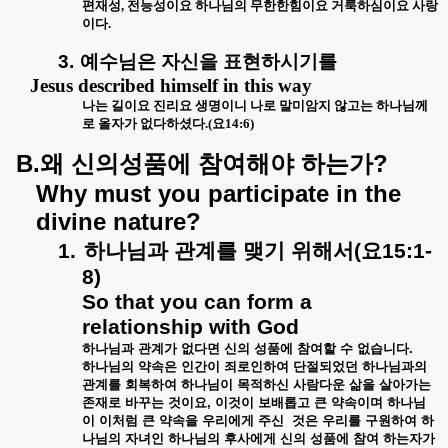
편재성
,
전능성이요 하나님의 무한한힘이요 거룩하심이요 사랑
이다
.
3.
예수님은 자신을 표현하시기를
Jesus described himself in this way
나는 길이요 진리요 생명이니 나로 말미암지 않고는 하나님께
로 올자가 없다하셨다
.(
요
14:6)
B.
?
왜
신의성품에
참여해야
하는가
Why must you participate in the
divine nature?
1.
하나님과
관계를
맺기
위해서
(
요
15:1-
8)
So that you can form a
relationship with God
하나님과
관계가
없다면
신의
성품에
참여할
수
없습니다
.
하나님의
약속은
인간이
죄로인하여
단절되었던
하나님과의
관계를
회복하여
하나님이
목적하신
사람다운
삶을
살아가는
존재로
바꾸는
것이요
,
이것이
보배롭고
큰
약속이며
하나님
이
이처럼
큰
약속을
우리에게
주신
것은
우리를
구원하여
하
나님의
자녀인
하나님의
후사에게
신의
성품에
참여
하는자가