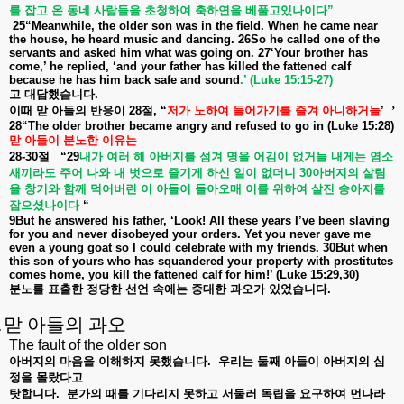
를
잡고
온
동네
사람들을
초청하여
축하연을
베풀고있나이다
”
25“Meanwhile, the older son was in the field. When he came near
the house, he heard music and dancing. 26So he called one of the
servants and asked him what was going on. 27‘Your brother has
come,’ he replied, ‘and your father has killed the fattened calf
because he has him back safe and sound
.’ (Luke 15:15-27)
고
대답했습니다
.
이때
맏
아들의
반응이
28
절
, “
저가
노하여
들어가기를
즐겨
아니하거늘
’
’
28“The older brother became angry and refused to go in (Luke 15:28)
맏
아들이
분노한
이유는
28-30
절
“29
내가
여러
해
아버지를
섬겨
명을
어김이
없거늘
내게는
염소
새끼라도
주어
나와
내
벗으로
즐기게
하신
일이
없더니
30
아버지의
살림
을
창기와
함께
먹어버린
이
아들이
돌아오매
이를
위하여
살진
송아지를
잡으셨나이다
“
9But he answered his father, ‘Look! All these years I’ve been slaving
for you and never disobeyed your orders. Yet you never gave me
even a young goat so I could celebrate with my friends. 30But when
this son of yours who has squandered your property with prostitutes
comes home, you kill the fattened calf for him!’ (Luke 15:29,30)
분노를
표출한
정당한
선언
속에는
중대한
과오가
있었습니다
.
.
맏 아들의 과오
The fault of the older son
아버지의
마음을
이해하지
못했습니다
.
우리는
둘째
아들이
아버지의
심
정을
몰랐다고
탓합니다
.
분가의
때를
기다리지
못하고
서둘러
독립을
요구하여
먼나라