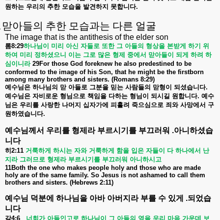
원하는
우리의
추한
모습을
발견하지
못합니다
.
.
맏아들의 추한 모습과는 다른 얼굴
The image that is the antithesis of the elder son
롬
8:29
하나님이
미리
아신
자들로
또한
그
아들의
형상을
본받게
하기
위
하여
미리
정하셨으니
이는
그로
많은
형제
중에서
맏아들이
되게
하려
하
심이니라
29For those God foreknew he also predestined to be
conformed to the image of his Son, that he might be the firstborn
among
many brothers and sisters. (Romans 8:29)
예수님은
하나님의
맏
아들로
그분을
믿는
사람들의
맏형이
되셨습니다
.
예수님은
자비로운
형님으로
책임을
다하는
형님이
되시길
원합니다
.
예수
님은
우리를
사랑한
나머지
십자가에
피흘려
죽으심으로
죄와
사망에서
구
원하였습니다
.
예수님께서
우리를
형제라
부르시기를
부끄러워
.
아니하셨습
니다
히
2:11
거룩하게
하시는
자와
거룩하게
함을
입은
자들이
다
하나에서
난
지라
그러므로
형제라
부르시기를
부끄러워
아니하시고
11Both the one who makes people holy and those who are made
holy are of the same family. So Jesus is not ashamed to call them
brothers and sisters. (Hebrews 2:11)
예수님
덕분에
하나님을
아바
아버지라
부를
수
있게
.
되었습
니다
갈
4:6
너희가
아들인고로
하나님이
그
아들의
영을
우리
마음
가운데
보