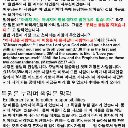
이
율법주의자
들
과
비리새인들의
자부심이었습니다
.
예수님은
이
사람들이야
말로
이야기
속에
등장하는
맏아들인
것을
비유로
써
보여주십니다
.
맏아들이
“
아버지
저는
아버지에
명을
절대로
범한
일이
없습니다
.”
라고
한
말은
바로
바리새인들의
소리
입니다
.
그들은
“
우리는
율법을
지켰습니
다
.”
고
말하였습니다
.
율법
가운데
가장
크고
첫째되는
계명이
무엇입니까
?
“
하나님을
사랑하고
네
이웃을
네
몸과같이
사랑하라고
”(
마
22:37-40)
37Jesus replied: “ ‘Love the Lord your God with all your heart and
with all your soul and with all your mind.’ 38This is the first and
greatest commandment. 39And the second is like it: ‘Love your
neighbor as yourself.’ 40All the Law and the Prophets hang on these
two commandments. (Matthew 22:37 -40)
사랑은
율법의
완성입니다
.
주님께서
말씀하신
첫째
계명은
사랑입니다
.
요
13:34,35
너희가
서로
사랑하면
이로써
모든
사람이
너희가
내
제자인줄
알리라
36
시몬
베드로가
가로되
주여
어디로
가시나이까
예수께서
대답하
시되
나의
가는
곳에
네가
지금은
따라
올
수
없으나
후에는
따라
오리라
.
특권은 누리며 책임은 망각
Entitlement and forgotten responsibilities
맏
아들은
상속자의
특권이
있습니다
.
그
특권을
누릴
귈리가
있습니다
.
동
시에
책임이
있습니다
.
둘째
아들이
집을
나갔을
때
이
아들을
찾는
책임
은
아버지뿐
아니라
맏
아들
에게도
있습니다
.
그것이
아버지
혼자만의
책
임이라고
생각하고
방관해서는
안되는
것입니다
.
동생이
돌아왔을
때
환영
하는
것도
아버지
혼자서의
일이
아닙니다
.
가정의
맏
아들로서
당연히