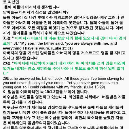
로
띠났던
둘째
아들이
어리석게
생각됩니다
.
맏아들은
아버지의
심정을
알았습니까
?
둘째
아들이
집
나간
후에
아버지의고통은
얼마나
컷겠습니까
?
그러나
맏
아들은
아버지의
아픔을
전혀
이해하지
못했습니다
.
둘쩨
아들이
돌아
옴
으로
아버지의
모든
애정을
빼앗기
는
것으로
생각했던
것같습니다
.
아버
지가
맏아들을
설득하기
위해
밖으로
나갔습니다
.
31
절
“
아버지가
이르되
얘
너는
항상
나와
함께
있으니
내
것이
다
네
것이
로되
” 31“ ‘My son,’ the father said, ‘you are always with me, and
everything I have is yours. (Luke 15:31)
아버지의
명을
거스린
맏아들은
아버지의
명을
거스르고도
명을
잘
지키고
있다고
생각했습니다
.
29
절
“
아버지께
대답하여
가로되
내가
여러
해
아버지를
섬겨
명을
어김이
없거늘
내게는
염소
새끼라도
주어
나와
내
벗으로
즐기게
하신
일이
없더
니
”
29But he answered his father, ‘Look! All these years I’ve been slaving for
you and never disobeyed your orders. Yet you never gave me even a
young goat so I could celebrate with my friends. (Luke 15:29)
이
말씀을
이해하려면
눅
15:1-2
절을
보아야
합니다
.
예수님은
죄인들을
영접하고
있습니다
.
죄인들은
사회에서
버림받은
자들
특히
창기를
기리킵니다
.
예수님은
창녀와
세리들을
영접하였습니다
.
돌아온
둘째
아들을
세리들과
창기들을
비유한
것이
틀림없습니다
.
돌아온
창기나
세리들을
영접하고
그
들과
교제를
나누고
있는
예수님을
향하여
비판의
목소리를
높였던
자들
은
바리새인과
율법주의자들이었습니다
.
자신들은
의로우며
세리와
창기들과는
근본적으로
다른
사람들이라는
것