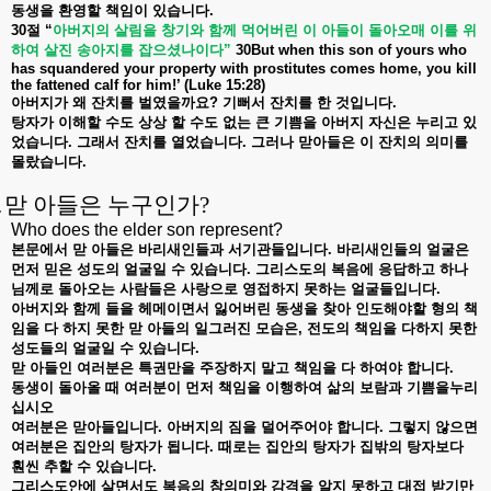
동생을
환영할
책임이
있습니다
.
30
절
“
아버지의
살림을
창기와
함께
먹어버린
이
아들이
돌아오매
이를
위
하여
살진
송아지를
잡으셨나이다
”
30But when this son of yours who
has squandered your property with prostitutes comes home, you kill
the fattened calf for him!’ (Luke 15:28)
아버지가
왜
잔치를
벌였을까요
?
기뻐서
잔치를
한
것입니다
.
탕자가
이해할
수도
상상
할
수도
없는
큰
기쁨을
아버지
자신은
누리고
있
었습니다
.
그래서
잔치를
열었습니다
.
그러나
맏아들은
이
잔치의
의미를
몰랐습니다
.
.
맏 아들은 누구인가
?
Who does the elder son represent?
본문에서
맏
아들은
바리새인들과
서기관들입니다
.
바리새인들의
얼굴은
먼저
믿은
성도의
얼굴일
수
있습니다
.
그리스도의
복음에
응답하고
하나
님께로
돌아오는
사람들은
사랑으로
영접하지
못하는
얼굴들입니다
.
아버지와
함께
들을
헤메이면서
잃어버린
동생을
찾아
인도해야할
형의
책
임을
다
하지
못한
맏
아들의
일그러진
모습은
,
전도의
책임을
다하지
못한
성도들의
얼굴일
수
있습니다
.
맏
아들인
여러분은
특권만을
주장하지
말고
책임을
다
하여야
합니다
.
동생이
돌아올
때
여러분이
먼저
책임을
이행하여
삶의
보람과
기쁨을누리
십시오
여러분은
맏아들입니다
.
아버지의
짐을
덜어주어야
합니다
.
그렇지
않으면
여러분은
집안의
탕자가
됩니다
.
때로는
집안의
탕자가
집밖의
탕자보다
훤씬
추할
수
있습니다
.
그리스도안에
살면서도
복음의
참의미와
감격을
알지
못하고
대접
받기만