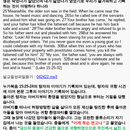
생은
죽었다가
살았으며
내가
잃었다가
얻었기로
우리가
즐거워하고
기뻐
하는
것이
마땅하다
하니라
25“Meanwhile, the older son was in the field. When he came near the
house, he heard music and dancing. 26So he called one of the servants
and asked him what was going on. 27‘Your brother has come,’ he replied,
‘and your father has killed the fattened calf because he has him back
safe and sound.
’ 28“The older brother became angry and refused to go in
.
So his father went out and pleaded with him. 29But he answered his
father, ‘Look! All these years I’ve been slaving for you and never
disobeyed your orders. Yet you never gave me even a young goat so I
could celebrate with my friends. 30But when this son of yours who has
squandered your property with prostitutes comes home, you kill the
fattened calf for him!’ 31“ ‘My son,’ the father said, ‘you are always with
me, and everything I have is yours. 32But we had to celebrate and be
glad, because this brother of yours was dead and is alive again; he was
lost and is found.’ ” (Luke 15:25-32)
설교음성파일듣기 :
042422.mp3
누가복음
15:25-24
의
탕자의
이야기가
기록되어
있는데
,
탕자의
귀향
시건
에
이어
본문
그후의
이야기가
기록되어
있습니다
.
돌아온
탕자는
아버지부터
환영을
받았지만
형님으로
부터는
거절을
당했
습니다
.
아버지를
떠나서
허랑방탕한
삶을
살다가
모든
재산을
탕진한
후에
돌아온
아들을
맞아
아버지는
귀향
환영파티를
열었습니다
.
그때
농장에
나갔던
맏아들이
돌아옵니다
.
그는
요란한
풍류소리가
자기
집에서
나는
것을
들었습니다
.
종들에게
“
이게
무슨
연고냐
“
고
물었습니
다
.
종이
“
당신의
동생이
건강한
몸으로
귀향하였으므로
주인께서
살진
소