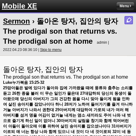
Mobile XE
Menu
Sermon
› 돌아온 탕자, 집안의 탕자
The prodigal son that returns vs.
The prodigal son at home
admin |
2022.04.23 08:36:10 |
Skip to menu
돌아온 탕자
,
집안의 탕자
The prodigal son that returns vs. The prodigal son at home
Luke
누가복음
15:25-32
25
맏아들은
밭에
있다가
돌아와
집에
가까왔을
때에
풍류와
춤추는
소리를
듣고
26
한
종을
불러
이
무슨
일인가
물은대
27
대답하되
당신의
동생이
돌
아왔으매
당신의
아버지가
그의
건강한
몸을
다시
맞아
들이게
됨을
인하
여
살진
송아지를
잡았나이다
하니
28
저가
노하여
들어가기를
즐겨
아니하
거늘
아버지가
나와서
권한대
29
아버지께
대답하여
가로되
내가
여러
해
아버지를
섬겨
명을
어김이
없거늘
내게는
염소
새끼라도
주어
나와
내
벗
으로
즐기게
하신
일이
없더니
30
아버지의
살림을
창기와
함께
먹어버린
이
아들이
돌아오매
이를
위하여
살진
송아지를
잡으셨나이다
31
아버지가
이르되
얘
너는
항상
나와
함께
있으니
내
것이
다
네
것이로되
32
이
네
동