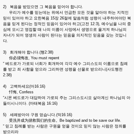
2) 복음을 받았으면 그 복음을 믿어야 합니다.
우리가 예수를 믿는데는 위에서 언급한 모든 것을 알아야 하는 지적인
믿이 있어야 하고 요한복음 15장 26절에 말씀처럼 성령이 내주하여야만 복
음을 믿게 된다는 정적인 믿음이 있어야 하고(고전 12:3), 예수님을 나의 중
심에 모시고 영접할 때 나의 이름이 사망에서 생명으로 올겨져 하나님의
자녀가 되어 영생의 사람이 된다는 믿음을 의지적인 믿음을 갖는 것입니
다.
3) 회개해야 합니다.(행2:38)
你必须悔改, You must repent
“ 베드로가 가로되 너희가 회개하여 각각 예수 그리스도의 이름으로 침례
를 받고 죄 사함을 얻으라 그리하면 성령을 선물로 받으리니(사도행전
2:38)
4) 고백하세요(마16:16)
忏悔, Confess
“시몬 베드로가 대답하여 가로되 주는 그리스도시요 살아계신 하나님의 아
들이시니이다. (마태복음 16:16)
5) 세례받아야 구원 얻습니다.(막16:16)
受洗并成为拯救我们的生命。Be baptized and to be save our life.
“ 믿고 침례를 받는 사람은 구원을 얻을 것이요 믿지 않는 사람은 정죄를
받으리라