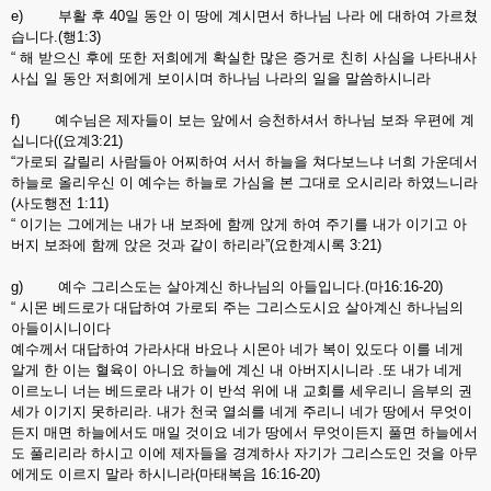
e) 부활 후 40일 동안 이 땅에 계시면서 하나님 나라 에 대하여 가르쳤
습니다.(행1:3)
“ 해 받으신 후에 또한 저희에게 확실한 많은 증거로 친히 사심을 나타내사
사십 일 동안 저희에게 보이시며 하나님 나라의 일을 말씀하시니라
f) 예수님은 제자들이 보는 앞에서 승천하셔서 하나님 보좌 우편에 계
십니다((요계3:21)
“가로되 갈릴리 사람들아 어찌하여 서서 하늘을 쳐다보느냐 너희 가운데서
하늘로 올리우신 이 예수는 하늘로 가심을 본 그대로 오시리라 하였느니라
(사도행전 1:11)
“ 이기는 그에게는 내가 내 보좌에 함께 앉게 하여 주기를 내가 이기고 아
버지 보좌에 함께 앉은 것과 같이 하리라”(요한계시록 3:21)
g) 예수 그리스도는 살아계신 하나님의 아들입니다.(마16:16-20)
“ 시몬 베드로가 대답하여 가로되 주는 그리스도시요 살아계신 하나님의
아들이시니이다
예수께서 대답하여 가라사대 바요나 시몬아 네가 복이 있도다 이를 네게
알게 한 이는 혈육이 아니요 하늘에 계신 내 아버지시니라 .또 내가 네게
이르노니 너는 베드로라 내가 이 반석 위에 내 교회를 세우리니 음부의 권
세가 이기지 못하리라. 내가 천국 열쇠를 네게 주리니 네가 땅에서 무엇이
든지 매면 하늘에서도 매일 것이요 네가 땅에서 무엇이든지 풀면 하늘에서
도 풀리리라 하시고 이에 제자들을 경계하사 자기가 그리스도인 것을 아무
에게도 이르지 말라 하시니라(마태복음 16:16-20)