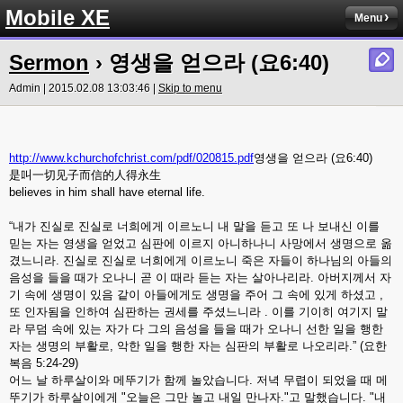
Mobile XE
Menu
Sermon
› 영생을 얻으라 (요6:40)
Admin | 2015.02.08 13:03:46 |
Skip to menu
http://www.kchurchofchrist.com/pdf/020815.pdf
영생을 얻으라 (요6:40)
是叫一切见子而信的人得永生
believes in him shall have eternal life.
“내가 진실로 진실로 너희에게 이르노니 내 말을 듣고 또 나 보내신 이를
믿는 자는 영생을 얻었고 심판에 이르지 아니하나니 사망에서 생명으로 옮
겼느니라. 진실로 진실로 너희에게 이르노니 죽은 자들이 하나님의 아들의
음성을 들을 때가 오나니 곧 이 때라 듣는 자는 살아나리라. 아버지께서 자
기 속에 생명이 있음 같이 아들에게도 생명을 주어 그 속에 있게 하셨고 ,
또 인자됨을 인하여 심판하는 권세를 주셨느니라 . 이를 기이히 여기지 말
라 무덤 속에 있는 자가 다 그의 음성을 들을 때가 오나니 선한 일을 행한
자는 생명의 부활로, 악한 일을 행한 자는 심판의 부활로 나오리라.” (요한
복음 5:24-29)
어느 날 하루살이와 메뚜기가 함께 놀았습니다. 저녁 무렵이 되었을 때 메
뚜기가 하루살이에게 "오늘은 그만 놀고 내일 만나자."고 말했습니다. "내