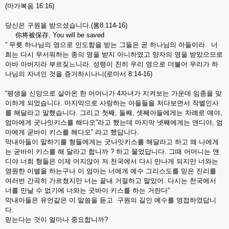
(마가복음 16:16)
당신은 구원을 받으셨습니다.(롬8:114-16)
你将被保存, You will be saved
“ 무릇 하나님의 영으로 인도함을 받는 그들은 곧 하나님의 아들이라. 너
희는 다시 무서워하는 종의 영을 받지 아니하였고 양자의 영을 받았으므로
아바 아버지라 부르짖느니라. 성령이 친히 우리 영으로 더불어 우리가 하
나님의 자녀인 것을 증거하시나니(로마서 8:14-16)
“평생을 신앙으로 살아온 한 어머니가 4자녀가 지켜보는 가운데 임종을 맞
이하게 되었습니다. 마지막으로 사랑하는 아들들을 처다보면서 작별인사
를 해달라고 말했습니다. 그리고 첫째, 둘째, 셋째아들에게는 차례로 얘야,
엄마에게 굿나잇키스를 해다오”라고 했는데 마지막 넷째에게는 앤디야, 엄
마에게 굳바이 키스를 해다오” 라고 했답니다.
막내아들이 말하기를 형들에게는 굿나잇키스를 해달라고 하고 왜 나에게
는 굳바이 키스를 해 달라고 합니까 ? 하고 물었답니다. 그때 어머니는 앤
디야 너희 형들은 이제 머지않아 저 천국에서 다시 만나게 되지만 너와는
영원한 이별을 하는구나 이 엄마는 너에게 예수 그리스도를 믿은 진리를
여러번 간곡히 가르쳤지만 너는 끝내 거절하고 말았어. 다시는 천국에서
너를 만날 수 없기에 너와는 굿바이 키스를 하는 거란다”
막내아들은 유언같은 이 말씀을 듣고 구원의 길인 예수를 영접하였답니
다.
믿는다는 것이 얼마나 중요합니까?