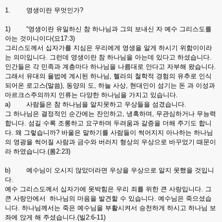
1. 영생이란 무엇인가?
1) “영생이란 유일하신 참 하나님과 그의 보내신 자 예수 그리스도를
아는 것이니이다(요17:3)
그리스도께서 십자가를 지심은 우리에게 영생을 알게 하시기 위함이이라
는 의미입니다. 그런데 영생이란 참 하나님을 아는데 있다고 하셨습니다.
인간들은 각 민족과 계층마다 하나님을 나름대로 안다고 자부해 왔습니다.
그래서 유대의 율법에 계시된 하나님, 헬라의 철학적 경험의 유추로 인식
되어온 로고스(말씀), 동양의 도, 하늘 사상, 현대인이 섬기는 돈 과 이성과
마르크스주의까지 인류는 다양한 하나님을 가지고 있습니다.
a) 사람들은 참 하나님을 알지못하고 우상들을 섬겼습니다.
그 하나님은 결정적인 순간에는 잔인하고, 냉혹하며, 무관심하거나 무능력
합니다. 섬길 수록 조롱하고 요구하며 두려움과 갈증을 더해 주기도 합니
다. 왜 그렇습니까? 바울은 말하기를 사람들이 썩어지지 아나하는 하나님
의 영광을 썩어질 사람과 금수와 버러지 형상의 우상으로 바꾸었기 때문이
라 하였습니다.(롬2:23)
b) 예수님이 오시지 않았더라면 우상을 우상으로 알지 못했을 것입니
다.
예수 그리스도께서 십자가에 못박힘은 우리 죄를 위한 큰 사랑입니다. 그
큰 사랑안에서 하나님의 마음을 발견할 수 있습니다. 예수님은 죽으셨습
니다. 하나님께서는 죽은 예수님을 부활시켜서 승천하게 하시고 하나님 보
좌에 앉게 해 주셨습니다.(빌2:6-11)