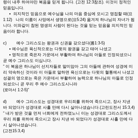
령이 내주 하여야만 복음을 믿게 됩니다. (고전 12:3참조). 이것이 정적인
믿음입니다.
• 의지적인 믿음으로 예수님을 나의 마음 중심에 모시고 영접할 때(요
1:12) 나의 이름이 사망에서 생명으로(요5:24) 옮겨져 하나님의 자녀가 됩
니다. 이와같이 참된 영생의 사람이 된다는 것을 믿는 믿음을 의지적인 믿
음이라 합니다.
c) 예수 그리스도는 왕권과 신권을 갖으셨다(롬1:3-5)
• 예수님은 육신적으로는 다윗의 왕권을 갖고 태어 나셨고
• 영적으로 죽은자 가운데서 부활하여 하나님의 아들로 인정되셨으니
곧 예수 그리스도 이십니다.
“ 이 복음은 하나님이 선지자들로 말미암아 그의 아들에 관하여 성경에 미
리 약속하신 것이라 이 아들로 말하면 육신으로는 다윗의 혈통에서 나셨고
성결의 영으로는 죽은 가운데서 부활하여 능력으로 하나님의 아들로 인정
되셨으니 곧 우리 주 예수 그리스도시니라
(로마서 1:2-5)”
d) 예수 그리스도는 성경대로 우리죄를 위하여 죽으시고, 장사 지낸
바 되었다가 성경대로 사흘 만에 다시 살아나셨습니다.(고린도전서 15:3,4)
“ 내가 받은 것을 먼저 너희에게 전하였노니 이는 성경대로 그리스도께서
우리 죄를 위하여 죽으시고 장사 지낸 바 되었다가 성경대로 사흘 만에 다
시 살아나셨습니다.
(고전15:3,4)