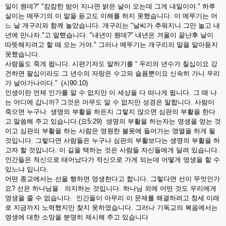
일이 뭔데?" "캄캄한 밤이 지나면 밝은 날이 오는데 그게 내일이야." 하루
살이는 메뚜기의 이 말을 듣고도 이해를 하지 못했습니다. 이 메뚜기는 어
느 날 개구리와 함께 놀았습니다. 개구리는 "날씨가 추워지니 그만 놀고 내
년에 만나자."고 말했습니다. "내년이 뭔데?" 내년은 겨울이 끝난후 날이
따뜻해지려고 할 때 오는 거야." 그러나 메뚜기는 개구리의 말을 알아듣지
못했습니다.
사람들도 죽게 됩니다. 시편기자도 말하기를 “ 우리의 년수가 칠십이요 강
건하면 팔십이라도 그 년수의 자랑은 수고와 슬픔뿐이요 신속히 가니 우리
가 날아가나이다.” (시90:10)
인생이란 언제 인가를 알 수 없지만 이 세상을 다 떠나게 됩니다. 그 때 나
는 어디에 갑니까? 그것은 아무도 알 수 없지만 성경은 말합니다. 사람이
죽으면 누구나 생명의 부활을 하든지 그렇지 않으면 심판의 부활을 한다
고 말씀해 주고 있습니다.(요5:29) 생명의 부활을 하는자는 영생을 얻는 것
이고 심판의 부활을 하는 사람은 영원한 불못에 들어가는 영멸을 하게 될
것입니다. 그렇다면 사람들은 누구나 심판의 부활보다는 생명의 부활을 하
고자 할 것입니다. 이 길을 택하는 것은 사람들 자신들에게 달려 있습니다.
인간들은 적신으로 태어났다가 적신으로 가게 되는데 어떻게 영생을 할 수
있느냐 입니다.
어떤 종교에서는 선을 행하면 영생한다고 합니다. 그렇다면 선이 무엇인가
요? 선은 하나님을 의지하는 것입니다. 하나님 외에 어떤 것도 우리에게
영생을 줄 수 없습니다. 인간들이 아무리 이 문제를 해결하려고 창세 이래
로 지금까지 노력했지만 찾지 못하였습니다. 그러나 기독교의 복음에서는
영생에 대한 소망을 분명히 제시해 주고 있습니다