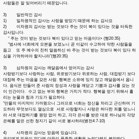
사람들은 잘 잊어버리기 때문입니다.
3) 일반적인 감사
1) 일차원적인 감사는 사랑을 받았기 때문에 하는 감사요
2) 이차원의 감사는 받는 것보다 주는 것이 복이 있다는 것을 터득한
감사입니다.
“ 주는 것이 받는 것보다 복이 있다고 믿는 마음이다> (행20:35)
“범사에 너희에게 모본을 보였노니 곧 이같이 수고하여 약한 사람들을
돕고 또 주 예수의 친히 말씀하신 바 주는 것이 받는 것보다 복이 있다 하
심을 기억하여야 할지니라”(행20:35)
3) 삼차원의 감사는 깨달음에서 얻어지는 감사
사랑받기보다 사랑하는 사람, 위로받기보다 위로하는 사람, 대접받기 보다
대접해 주는 마음을 갖은 사람. 행복은 소유에 있지 않고 깨달음에서 옵니
다. 음식은 만들어 준 사람의 정성과 사랑을 깨닫고 기쁨과 감사를 갖는 것
이 인간이다. 수고 없는 부와 행복은 가치가 적다. 행복을 얻기 위해서 흘
리는 눈물과 힘과 기도가 필요하다.
“만물의 마지막이 가까웠으니 그러므로 너희는 정신을 차리고 근신하여 기
도하라 무엇보다도 열심으로 서로 사랑할지니 사랑은 허다한 죄를 덮느니
라 서로 대접하기를 원망 없이 하고, 각각 은사를 받은 대로 하나님의 각양
은혜를 맡은 선한 청지기 같이 서로 봉사하라(벧전4:7-10)
4) 사차원의 감사는 믿음에 있습니다.
우리에게 믿음이 없다면 아무리 풍족한 생활을 누린다해도 불안하다.