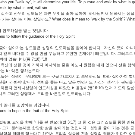
ho you “walk by”, it will determine your life. To pursue and walk by what is g
alk by what is evil, will sin.
값주고 산우리 성도들은 과연 무엇을 좇아 살아야 하나님께서 원하시는 삶을 
 삶이란 어떤 삶일까요? What does it mean to “walk by the Spirit”? What kind
 인도하심을 받는 것입니다.
o follow the guidance of the Holy Spirit
 살아가는 성도들은 성령의 인도하심을 받아야 합니다. 자신의 뜻이 아니라
치 앞도 내다볼 수 없을 만큼 무능하고 유연한 존재이기 때문입니다. 그러므로
에 없습니다.(롬 7:18) “18
내 육신에 선한 것이 거하지 아니하는 줄을 아노니 원함은 내게 있으나 선을 행
는 바 악은 행하는도다
도들은 성령이 우리에게 모든 것을 가르치시고 조명하심을 따라 살아가야 합
신을바라봐야 합니다. 성령을 좇는 다고 말은 하면서도 자신의 생각과 판단을
 하든지 언제나성령의 인도하심을 따랐던 바울같이(행16:10) 먼저 기도와 
시오 그러면 성령께서 우리를 바른길로 인도하십니다.
의 열매를 소망하는 것입니다.
o hope in the fruit of the Holy Spirit
보 교인을 향해 “나를 본 받으라(빌 3:17) 고 한 것은 그리스도를 향한 
 그가 원하는대로 합당한 삶을 살아가는 것입니다. 성령을 좇아 가는 것은 
 성령의 열매를 맺는다고 하면서 우리의 삶속에 전혀 성령의 열매가 없다면 어찌