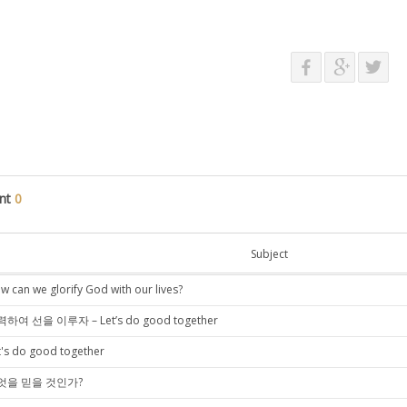
nt
0
Subject
w can we glorify God with our lives?
하여 선을 이루자 – Let’s do good together
t's do good together
엇을 믿을 것인가?