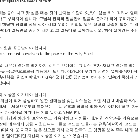
pread the seeds of faith
콩이 나고 팟 심은 데는 팟이 난다는 속담이 있듯이 심는 씨에 따라서 열
바로 뿌려져야 합니다. 주님의 진리의 말씀만이 믿음의 근거가 되어 우리가운데
 합당한 진리의 삶을 살아 갈 때 우리는 진리의 영인 성령의 사람이 되어 그 열매를
진리의 말씀만을 중심에 새기고 그 말씀대로 살아가십시오. 항상 살아있는 주님의
.
 힘을 공급받아야 합니다.
trust ourselves to the power of the Holy Spirit
나무가 열매를 맺기까지 겉으로 보기에는 그 나무 혼자 자라고 열매를 맺는 
을 공급받으므로써 가능하게 됩니다. 이와같이 우리가 성령의 열매를 맺기 위
충만함을 힘입어야 합니다.(슥4:6; 행 1:8) 끊임없이 하나님의 말씀의 묵상
합니다.
과 세상을 이겨내야 합니다
이 되어 풍성하고 알찬 열매들을 맺는 나무들은 오랜 시간 비바람과 싸워 
해서는 세상으로부터 불어오는 온갖 유혹과 핍박을 맞아 싸위 이겨야 하고, 자
신과 세상을 이겨내는 예를 말하고 있습니다.
에 아담과 하와가 보암직하고 먹음직하고 지혜롭게 할만한 선악과를 먹음으로
장에 예수께서 당한 시험입니다. 돌로 떡으로 만들라는 유혹(마4:3)과 성
(마4:6) 또 지극히 높은 산으로 가서 천하 만국과 그 영광을 보여 주며 내게
를 닮아간다면 자신과 세상을 이기실 수 있습니다.