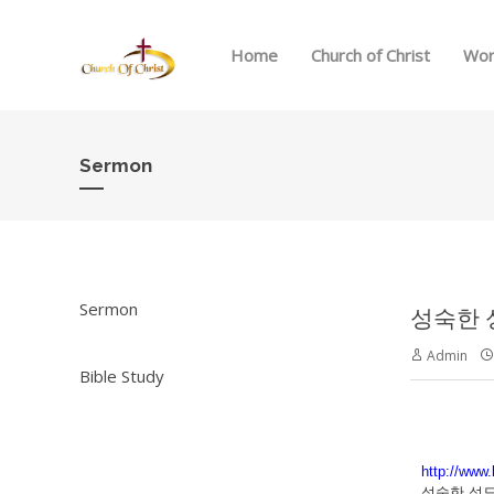
Home
Church of Christ
Wor
Sermon
Sermon
성숙한 성
Admin
Bible Study
http://www.
성숙한 성도의