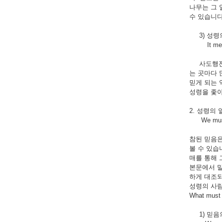
나무는 그 
수 있습니다
3) 성령
It means t
사도행전 2
는 곳마다 
믿게 되는 
성령을 좇아
2. 성령의 
We must be
참된 믿음은
볼 수 있습
매를 통해 
본문에서 말
하게 대조되
성령의 사람
What must w
1) 믿음