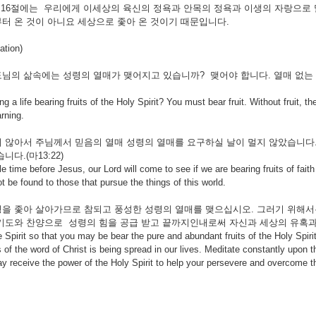
:16절에는 우리에게 이세상의 육신의 정욕과 안목의 정욕과 이생의 자랑으로 
터 온 것이 아니요 세상으로 좇아 온 것이기 때문입니다.
tion)
의 삶속에는 성령의 열매가 맺어지고 있습니까? 맺어야 합니다. 열매 없는 나
ng a life bearing fruits of the Holy Spirit? You must bear fruit. Without fruit, t
rning.
않아서 주님께서 믿음의 열매 성령의 열매를 요구하실 날이 멀지 않았습니다.
니다.(마13:22)
tle time before Jesus, our Lord will come to see if we are bearing fruits of faith
ot be found to those that pursue the things of this world.
 좇아 살아가므로 참되고 풍성한 성령의 열매를 맺으십시오. 그러기 위해서
기도와 찬양으로 성령의 힘을 공급 받고 끝까지인내로써 자신과 세상의 유혹과
 Spirit so that you may be bear the pure and abundant fruits of the Holy Spirit
s of the word of Christ is being spread in our lives. Meditate constantly upon t
y receive the power of the Holy Spirit to help your persevere and overcome t