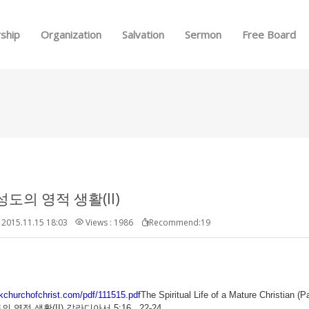
Skip to menu
ship
Organization
Salvation
Sermon
Free Board
도의 영적 생활(II)
2015.11.15 18:03
Views : 1986
Recommend:19
kchurchofchrist.com/pdf/111515.pdf
The Spiritual Life of a Mature Christian (Pa
 영적 생활(II) 갈라디아서 5:16, 22-24