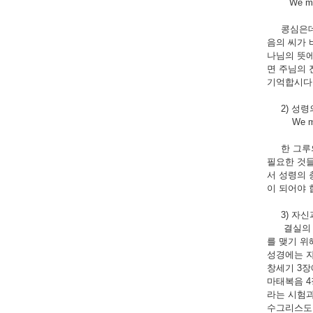
We must s
콩심은데는 
음의 씨가 
나님의 뜻에
면 주님의 
기억합시다
2) 성령의
We must en
한 그루의 
필요한 것들
서 성령의 
이 되어야 
3) 자신
결실의 계절
를 맺기 위
성경에는 자
창세기 3장
마태복음 4
라는 시험과
수그리스도 