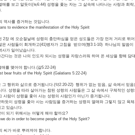
열매를 보고 알듯이(눅6:44) 성령을 좇는 자는 그 삶속에 나타나는 사랑과 희락, 
.
의 역사를 증거하는 것입니다.
o evidence the manifestation of the Holy Spirit
장 에 오순절날에 성령의 충만하심을 얻은 성도들은 가장 먼저 거리로 뛰어나가 
많은 사람들이 회개하고(41)병자가 고침을 받으며(행3:1-10) 하나님의 말씀이 
역사가 일어났습니다.
간다는 것은 나의 인도자 되시는 성령을 자랑스러워 하며 온 세상을 향해 담
열매를 맺어야 합니다.(갈5:22-24)
ar fruits of the Holy Spirit (Galatians 5:22-24)
 그 행위와 삶으로 증거됩니다.(약2:20-22) 행위가 없는 믿음, 삶 속에서 
니다. 성령을 따라 살아가는 참된 성령의 사람들은 그 삶 속에서 구체적인 성
그 사람이 성령을 좇아 사는 성령의 사람인가 아닌가 증거됩니다.
하듯이 성령을 좇아 사는 사람임을 증거하는 성령의 열매와 그렇지 않고 육체
고 있습니다.
이 되기 위해서는 어떻게 해야 할까요?
e do in order to become people of the Holy Spirit?
의 씨가 바로 뿌려져야 합니다.