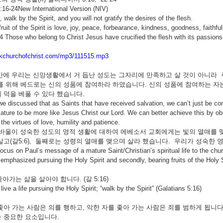
:16-24New International Version (NIV)
 walk by the Spirit, and you will not gratify the desires of the flesh.
fruit of the Spirit is love, joy, peace, forbearance, kindness, goodness, faithf
24 Those who belong to Christ Jesus have crucified the flesh with its passions
.kchurchofchrist.com/mp3/111515.mp3
 우리는 신앙생활에서 거 듭난 성도는 그자리에 만족하고 살 것이 아니라 
를 위해 베드로는 신의 성품에 참여하라 하였습니다. 신의 성품에 참여하는 자
 덕을 베풀 수 있다 했습니다.
we discussed that as Saints that have received salvation, we can’t just be com
ture to be more like Jesus Christ our Lord. We can better achieve this by obse
the virtues of love, humility and patience.
이 성숙한 성도의 영적 생활에 대하여 에베소서 교회에게는 빛의 열매를 맺
살고(갈5:6), 둘째로는 성령의 열매를 맺으며 살라 했습니다. 우리가 성숙한
ocus on Paul’s message of a mature Saint/Christian’s spiritual life to the churc
 emphasized pursuing the Holy Spirit and secondly, bearing fruits of the Holy Sp
좇아가는 삶을 살아야 합니다. (갈 5:16)
e a life pursuing the Holy Spirit; “walk by the Spirit” (Galatians 5:16)
좇아 가는 사람은 의를 행하고, 악한 자를 좇아 가는 사람은 죄를 범하게 됩니다
 중요한 요소입니다.