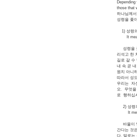
Depending w
those that w
하나님께서 
성령을 좇아 가는
1) 성령의
It means t
성령을 좇아
리석고 한 
길로 갈 수 밖
내 속 곧 
원치 아니하
따라서 성
우리는 자
오. 무엇을
로 행하십
2) 성령
It means t
바울이 빌립
간다는 것은
다. 말로는