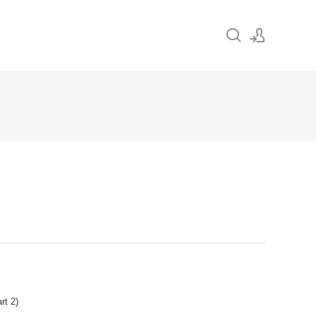
Sign In
Sign Up
rt 2)