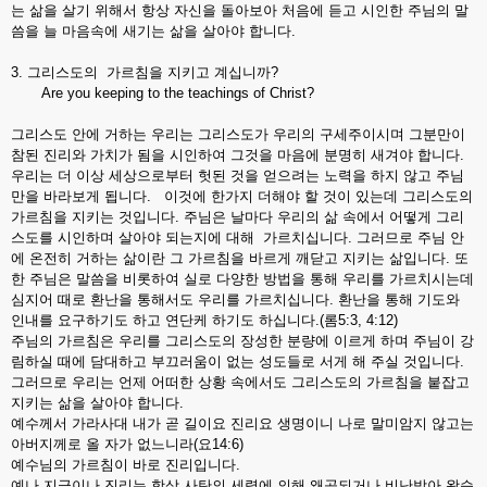
는 삶을 살기 위해서 항상 자신을 돌아보아 처음에 듣고 시인한 주님의 말
씀을 늘 마음속에 새기는 삶을 살아야 합니다.
3. 그리스도의 가르침을 지키고 계십니까?
Are you keeping to the teachings of Christ?
그리스도 안에 거하는 우리는 그리스도가 우리의 구세주이시며 그분만이
참된 진리와 가치가 됨을 시인하여 그것을 마음에 분명히 새겨야 합니다.
우리는 더 이상 세상으로부터 헛된 것을 얻으려는 노력을 하지 않고 주님
만을 바라보게 됩니다. 이것에 한가지 더해야 할 것이 있는데 그리스도의
가르침을 지키는 것입니다. 주님은 날마다 우리의 삶 속에서 어떻게 그리
스도를 시인하며 살아야 되는지에 대해 가르치십니다. 그러므로 주님 안
에 온전히 거하는 삶이란 그 가르침을 바르게 깨닫고 지키는 삶입니다. 또
한 주님은 말씀을 비롯하여 실로 다양한 방법을 통해 우리를 가르치시는데
심지어 때로 환난을 통해서도 우리를 가르치십니다. 환난을 통해 기도와
인내를 요구하기도 하고 연단케 하기도 하십니다.(롬5:3, 4:12)
주님의 가르침은 우리를 그리스도의 장성한 분량에 이르게 하며 주님이 강
림하실 때에 담대하고 부끄러움이 없는 성도들로 서게 해 주실 것입니다.
그러므로 우리는 언제 어떠한 상황 속에서도 그리스도의 가르침을 붙잡고
지키는 삶을 살아야 합니다.
예수께서 가라사대 내가 곧 길이요 진리요 생명이니 나로 말미암지 않고는
아버지께로 올 자가 없느니라(요14:6)
예수님의 가르침이 바로 진리입니다.
예나 지금이나 진리는 항상 사탄의 세력에 의해 왜곡되거나 비난받아 왔습