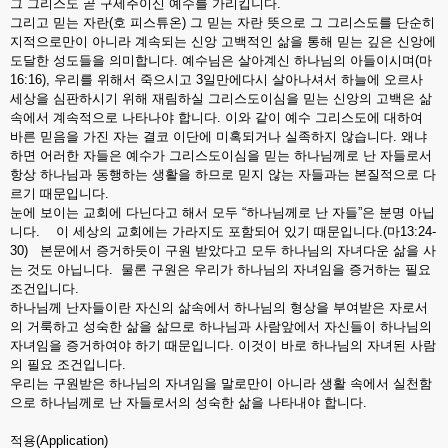
그 그리스도 곧 구세주이신 예수를 가리킵니다.
그리고 믿는 자란(호 피스튜온) 그 믿는 자란 뜻으로 그 그리스도를 단순히
지적으로만이 아니라 계속되는 신앙 고백적인 삶을 통해 믿는 깊은 신앙에
도달한 성도들을 의미합니다. 예수님은 살아계신 하나님의 아들이시며(마
16:16), 우리를 위해서 죽으시고 3일만에다시 살아나셔서 하늘에 오르사
세상을 심판하시기 위해 재림하실 그리스도이심을 믿는 신앙의 고백은 삶
속에서 계속적으로 나타나야 합니다. 이와 같이 예수 그리스도에 대하여
바른 믿음을 가진 자는 결코 이단에 미혹되거나 실족하지 않습니다. 왜냐
하면 어러한 자들은 예수가 그리스도이심을 믿는 하나님께로 난 자들로서
항상 하나님과 동행하는 생활을 하므로 믿지 않는 자들과는 본질적으로 다
르기 때문입니다.
눈에 보이는 교회에 다닌다고 해서 모두 “하나님께로 난 자들”은 분명 아닙
니다. 이 세상의 교회에는 가라지도 포함되어 있기 때문입니다.(마13:24-
30) 본문에서 증거하듯이 구원 받았다고 모두 하나님의 자녀다운 삶을 사
는 것도 아닙니다. 물론 구원은 우리가 하나님의 자녀임을 증거하는 필요
조건입니다.
하나님께 난자들이란 자신의 삶속에서 하나님의 형상을 부여받은 자로서
의 거룩하고 성숙한 삶을 삶므로 하나님과 사람앞에서 자신들이 하나님의
자녀임을 증거하여야 하기 때문입니다. 이것이 바로 하나님의 자녀된 사람
의 필요 조건입니다.
우리는 구원받은 하나님의 자녀임을 말로만이 아니라 생활 속에서 실천함
으로 하나님께로 난 자들로서의 성숙한 삶을 나타내야 합니다.
적용(Application)