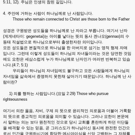
5:11, 12). 주님은 인생의 참된 길입니다.
4. 주안에 거하는 사람이 하나님께로 난 사람입니다.
Those who remain connected to Christ are those born to the Father
성경은 구원받은 성도들을 하나님께로 난 자라고 부릅니다. 여기서 난자
(게게네타이: gegenetai)는 아이를 낳다는 뜻의 동사 겐나오(gennao)의 수
동태 직설법으로 하나님으로부터 출생한자란 의미입니다.
모든 성도들은 본질적으로 하나님을 한 아버지로 섬기는 영적 형제 자매
입니다. 그런데 이렇게 성도들이 하나님의 자녀들이라는 것은 당연한 것임
에도 요한은 세삼스럽게 누가 하나님께로 난자인가 여러번 반복하고 있습
니다.(4:7; 5:1)
우리들이 하나님의 자녀임에도 불구하고 모든 사람들에게 하나님의
자녀임을 삶속에서 증명하지 못한채 살아가기 때문입니다. 하나님께 난 사
람이란?
1) 의를 행하는 사람입니다.(요일 2:29) Those who pursue
righteousness
여기서 의란 옳음, 자비, 구제 의 뜻으로 윤리적인 의로움과 더불어 거룩함
의 뜻으로 종교적인 의로움을 의미할 수 있습니다. 그러나 요한이 본문에
서 말하는 의는 보다 원천적인 것으로 당시 교회를 혼란하게 하던 이단들
을 배격할 수 있는 믿음, 곧 그리스도가 하나님이신 동시에 완전한 인간으
로서 인간을 구원하시기에 합당한 메시야이심을 신앙 고백하는 그 자체를