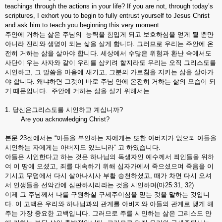
teachings through the actions in your life? If you are not, through today’s
scriptures, I exhort you to begin to fully entrust yourself to Jesus Christ
and ask him to teach you beginning this very moment.
주안에 거하는 삶은 주님의 능력을 힘입게 되고 보호하심을 얻게 될 뿐만
아니라 진리와 생명이 되는 삶을 살게 합니다. 그러므로 우리는 주안에 온
전히 거하는 삶을 살아야 합니다. 세상에서 수많은 위험과 환난 속에서도
사단이 우는 사자와 같이 우리를 삼키려 할지라도 우리는 오직 그리스도를
시인하고, 그 말씀을 마음에 새기고, 그분의 가르침을 지키는 삶을 살아가
야 합니다. 왜냐하면 그것이 바로 주님 안에 온전히 거하는 삶의 모습이 되
기 때문입니다. 주안에 거하는 삶을 살기 위해서는
1. 당신은그리스도를 시인하고 계십니까?
Are you acknowledging Christ?
본문 23절에서는 “아들을 부인하는 자에게는 또한 아버지가 없으되 아들을
시인하는 자에게는 아버지도 있느니라” 고 하였습니다.
아들은 시인한다고 하는 것은 하나님의 독생자인 예수께서 죄인들을 위하
여 이 땅에 오셨고, 죄를 대속하기 위해 십자가에서 죽으셨으며 죽음을 이
기시고 무덤에서 다시 살아나시사 부활 승천하셨고, 때가 차면 다시 오셔
서 인생들을 선악간에 심판하시리라는 것을 시인하며(마25:31, 32)
이제 그 주님께서 나를 구원하실 구세주이심을 믿는 것을 말하는 것입니
다. 이 고백은 우리와 하나님과의 관계를 아비지와 아들의 관계로 맺게 해
주는 가장 중요한 고백입니다. 그러므로 주를 시인하는 삶은 그리스도 안