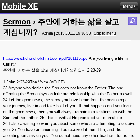
Mobile XE
Menu
Sermon
› 주안에 거하는 삶을 살고
계십니까?
Admin | 2015.10.11 19:30:53 |
Skip to menu
http://www.kchurchofchrist.com/pdf/101115..pdf
Are you living a life in
Christ?
주안에 거하는 삶을 살고 계십니까? 요한일서 2:23-29
1 John 2:23-29The Voice (VOICE)
23 Anyone who denies the Son does not know the Father. The one
affirming the Son enjoys an intimate relationship with the Father as well.
24 Let the good news, the story you have heard from the beginning of
your journey, live in and take hold of you. If that happens and you focus
on the good news, then you will always remain in a relationship with the
Son and the Father. 25 This is whthat He promised us: eternal life.
26 I also a writing to warn you about some who are attempting to deceive
you. 27 You have an anointing. You received it from Him, and His
anointing remains on you. You do not need any other teacher. But as His