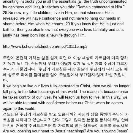
anointing instructs you in all the essentials (all the truth uncontaminated
by darkness and lies), it teaches you this: “Remain connected to Him.”
28 So now, my little children, live in Him, so that whenever He is
revealed, we will have confidence and not have to hang our heads in
shame before Him when He comes. 29 If you know that He is just and
faithful, then you also know that everyone who lives faithfully and acts
justly has been born into a new life through Him.
http://www.kchurchofchrist.com/mp3/101115.mp3
주안에 온전히 거하는 삶을 살게 되면 더 이상 세상의 가르침에 미혹 당하
지 않게 됩니다. 주님께서 우리가 어떻게 살게 될 것인가를 주님이 가르쳐
주시기 때문입니다. 주님의 가르침은 세상 끝날에 주님께서 다시 오실 때
에 성도로 하여금 담대함을 얻어 주님앞에서 부끄럽지 않게 하실 것입니
다.
If we begin to live our lives fully entrusted to Christ, then we will no longer
fall prey to the false teachings of this world. The reason is because once
he takes control of our lives, he will teach us how to live. In this way, we
will be able to stand with confidence before our Christ when he comes
again to this world.
성도님은 주님의 가르침을 받고 있습니까? 자신의 삶을 통하여 주님의 가
르침을 나타내고 있습니까? 만약 그렇지 않다면 본문을 통하여 주님 안에
온전히 거하며 주님으로부터 참 가르침을 받는 성도들이 되도록 하십시오
Are you opening your heart to Jesus’ teachings? Are you showing Jesus’