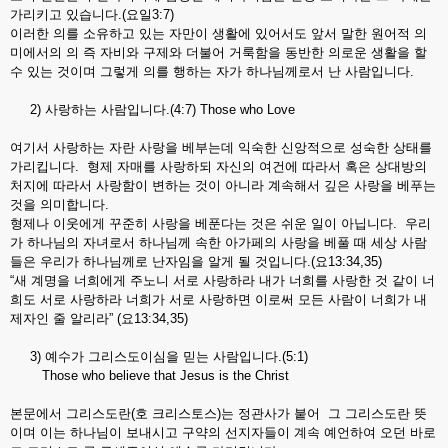
가리키고 있습니다.(요일3:7)
이러한 의를 소유하고 있는 자만이 생활에 있어서도 앞서 말한 원어적 의
미에서의 의 즉 자비와 구제와 더불어 거룩함을 동반한 의로운 생활을 할
수 있는 것이며 그렇게 의를 행하는 자가 하나님께로서 난 사람입니다.
2) 사랑하는 사람입니다.(4:7) Those who Love
여기서 사랑하는 자란 사랑을 베부는데 익숙한 신앙적으로 성숙한 상태를
가리킵니다. 형제 자매를 사랑하되 자신의 여건에 따라서 혹은 상대방의
처지에 따라서 사랑함이 변하는 것이 아니라 계속해서 깊은 사랑을 베푸는
것을 의미합니다.
형제나 이웃에게 꾸준히 사랑을 베푼다는 것은 쉬운 일이 아닙니다. 우리
가 하나님의 자녀로서 하나님께 속한 아가페의 사랑을 베풀 때 세상 사람
들은 우리가 하나님께로 난자임을 알게 될 것입니다.(요13:34,35)
“새 계명을 너희에게 주노니 서로 사랑하라 내가 너희를 사랑한 것 같이 너
희도 서로 사랑하라 너희가 서로 사랑하면 이로써 모든 사람이 너희가 내
제자인 줄 알리라” (요13:34,35)
3) 예수가 그리스도이심을 믿는 사람입니다.(5:1)
Those who believe that Jesus is the Christ
본문에서 그리스도란(호 크리스토스)는 정관사가 붙어 그 그리스도란 뜻
이며 이는 하나님이 보내시고 구약의 선지자들이 계속 예언하여 오던 바로