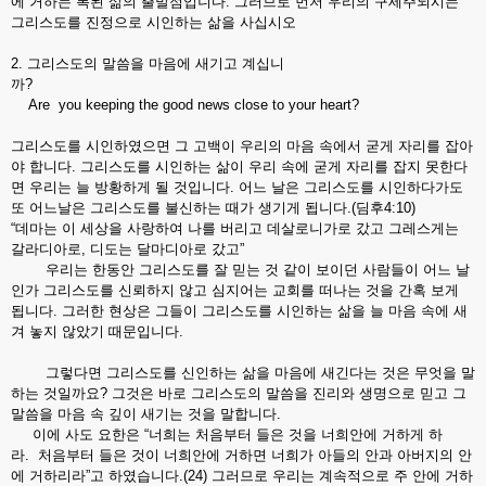
에 거하는 복된 삶의 출발점입니다. 그러므로 먼저 우리의 구세주되시는
그리스도를 진정으로 시인하는 삶을 사십시오
2. 그리스도의 말씀을 마음에 새기고 계십니
까?
Are you keeping the good news close to your heart?
그리스도를 시인하였으면 그 고백이 우리의 마음 속에서 굳게 자리를 잡아
야 합니다. 그리스도를 시인하는 삶이 우리 속에 굳게 자리를 잡지 못한다
면 우리는 늘 방황하게 될 것입니다. 어느 날은 그리스도를 시인하다가도
또 어느날은 그리스도를 불신하는 때가 생기게 됩니다.(딤후4:10)
“데마는 이 세상을 사랑하여 나를 버리고 데살로니가로 갔고 그레스게는
갈라디아로, 디도는 달마디아로 갔고”
우리는 한동안 그리스도를 잘 믿는 것 같이 보이던 사람들이 어느 날
인가 그리스도를 신뢰하지 않고 심지어는 교회를 떠나는 것을 간혹 보게
됩니다. 그러한 현상은 그들이 그리스도를 시인하는 삶을 늘 마음 속에 새
겨 놓지 않았기 때문입니다.
그렇다면 그리스도를 신인하는 삶을 마음에 새긴다는 것은 무엇을 말
하는 것일까요? 그것은 바로 그리스도의 말씀을 진리와 생명으로 믿고 그
말씀을 마음 속 깊이 새기는 것을 말합니다.
이에 사도 요한은 “너희는 처음부터 들은 것을 너희안에 거하게 하
라. 처음부터 들은 것이 너희안에 거하면 너희가 아들의 안과 아버지의 안
에 거하리라”고 하였습니다.(24) 그러므로 우리는 계속적으로 주 안에 거하