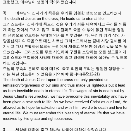
표현했고, 예수님이 생명의 떡이라했습니다.
3) 예수님의 십자가의 죽음은 우리를 영원한 생명으로 인도하셨다.
The death of Jesus on the cross, He leads us to eternal life.
그리스도께서 십자가에 죽으신 것은 우리의 죄를 대속하시고 우리를 의롭
게 하는 것에서 그치지 않고, 죄의 결과로 죽을 수 밖에 없던 우리를 영원
한 생명으로 인도하는 위대한 역사를 이루었습니다. 우리의 죄의 삯인 사
망을십자가의 죽음으로 대신 치르신 그리스도께서는 끝내 사망 권세를 이
기시고 다시 부활하심으로써 우리에게 새롭고 영원한 생명의 길을 열어 놓
으셨습니다. 그리스도를 주로 시인하며 구원을 소망하는 모든 성도들에게
그리스도와 연합하여 사망에 대하여 죽고 영생에 대하여 살아날 수 있도록
하신 것입니다.
주님의 구속의 은혜로 죄에 대하여 죽고 의인되 우리는 영원한 생명을 누
리는 복된 성도들이 되었음을 기억해야 합니다(롬5:12-21)
The death of Jesus Christ upon the cross not only provided us
remission/forgiveness of our sins and thus made us righteous but it lead
us from inevitable death to eternal life. The wages of sin is death but by
Jesus Christ’s resurrection, we have overcome this inevitability and have
been given a new path to life. As we have received Christ as our Lord, He
allowed us to hope for salvation and with Him, we die to death and live for
eternal life. We must remember this blessing of eternal life that we have
received by His grace and righteousness.
3. 세상에 대하여 죽고 하나님 나라에 대하여 살았습니다.