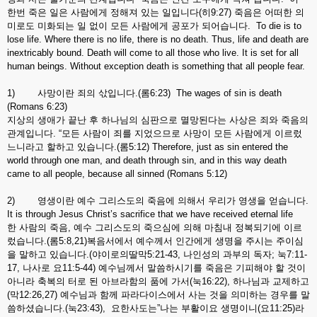
한번 죽은 일은 사람에게 정해져 있는 일입니다(히9:27) 죽음은 어떠한 의
미로도 미화되는 일 없이 모든 사람에게 공포가 되어습니다. To die is to
lose life. Where there is no life, there is no death. Thus, life and death are
inextricably bound. Death will come to all those who live. It is set for all
human beings. Without exception death is something that all people fear.
1) 사망이란 죄의 삯입니다.(롬6:23) The wages of sin is death
(Romans 6:23)
지상의 생애가 끝난 후 하나님의 심판으로 멸망된다는 사상은 죄와 죽음의
관계입니다. “모든 사람이 죄를 지었으므로 사망이 모든 사람에게 이르렀
느니라고 할하고 있습니다.(롬5:12) Therefore, just as sin entered the
world through one man, and death through sin, and in this way death
came to all people, because all sinned (Romans 5:12)
2) 영생이란 예수 그리스도의 죽음에 의해서 우리가 영생을 얻습니다.
It is through Jesus Christ’s sacrifice that we have received eternal life
한 사람의 죽음, 예수 그리스도의 죽으심에 의해 마침내 정복되기에 이르
렀습니다.(롬5:8,21)복음서에서 예수께서 인간에게 생명을 주시는 주이심
을 말하고 있습니다.(야이로의딸막5:21-43, 나인성의 과부의 독자; 눅7:11-
17, 나사로 요11:5-44) 예수님께서 말씀하시기를 죽음은 기피해야 할 것이
아니라 축복의 터로 된 아브라함의 품에 가서(눅16:22), 하나님과 교제하고
(막12:26,27) 예수님과 함께 파라다이스에서 사는 것을 의미하는 경우를 말
씀하셨습니다.(눅23:43), 요한사도는”나는 부활이요 생명이니(요11:25)라