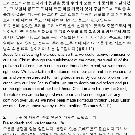
그리스도께서는 십자가의 형벌을 통해 우리의 모든 죄의 문제를 해결하셨
고, 그 보혈의 공로로 우리의 모든 죄를 깨끗이 씻어 주심으로써 우리를 의
롭게 하셨습니다. 우리는 그러한 그리스도의 대속의 공로를 믿고 의지함으
로써 죄에 대하여 죽고 의에 대하여 살아난 성도가 된 것입니다.
죄 가운데 살았던 우리를 그리스도와 함께 십자가에 못박혀 죽음으로써 죄
인이었던 옛 모습을 벗어버리고 그리스도의 의를 힘입어 의인으로서 새롭
게 태어났습니다. 그러므로 우리 성도들은 이제 더 이상 죄의 종으로, 죄에
얽매어 살지 않아도 됩니다. 우리는 모두 죄에 대하여 의롭게 된 자로서 주
님의 의를 따라 살아가야 하는 성도입니다.(롬6:1-11)
Jesus Christ bearing the cross was so that we could receive remission of
our sins. Christ, through the punishment of the cross, resolved all of the
problems that came with our sins and through His blood, we were made
righteous. We have faith in the atonement of our sins and thus we died to
sin and were resurrected to His righteousness. By our crucifixion on the
cross with our Lord Jesus Christ, we put to death our old selves and put
on the righteous robe of our Lord Jesus Christ in a re-birth by the Spirit,
Therefore, we are no longer slaves to sin and sin no longer has any
dominion over us. As we have been made righteous through Jesus Christ,
we must live as those worthy of His sacrifice (Romans 6:1-11)
2. 사망에 대하여 죽고 영생에 대하여 살았습니다.
Die to death and live for eternal life
죽음은 생명을 잃는 일입니다. 생명이 없는 곳에죽음도 없습니다.그래서
생과 사는 불가분의 관계입니다 죽음은 인간 모두에게 닥쳐 옵니다. 이