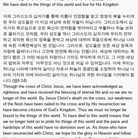
We have died to the things of this world and live for His Kingdom
이제 그리스도의 십자가를 통해 의롭다 인정함을 받고 영생의 복을 누리게
된 우리 성도들은 더 이상 세상에 속한 자들이 아닙니다. 그리스도께서 십
자가의 죽으심으로 모든 육신의 연약함을 벗어버리고 부활하사 하늘 보좌
로 올라가신 것처럼, 우리 성도들 역시 그리스도의 십자가에 우리의 연약
하고 죄악된 육신의 정욕을 못박고 세상에 대하여 죽음으로써 하나님 나라
에 속한 거룩한백성이 된 것입니다. 그러므로 성도들은 모든 세상 정욕과
자랑에 끌려다니거나 그것에 연연해 해서는 안됩니다. 세상애 대하여는 죽
었다 함은 그 어떤 세상의 자랑이나 가치도 무익하게 여기고, 그 어떤 세상
의 핍박과 저주도 아무것도 아닌 것으로 여길 수 있어집니다. 이제 우리는
하나님 나라에 대하여 살아난 자로서 하늘의 영광만을 소망하며 하나님 나
라의 가치와 의에 따라서만 살아가는 하나님의 귀한 자녀임을 기어해야 합
니다.(엡6:14)
Through the cross of Christ Jesus, we have been acknowledged as
righteous and have received the blessing of eternal life and so we are no
longer of this world. By Jesus Christ’s death on the cross, our weakness
of the flesh have been nailed to the cross and by His resurrection we
have become citizens of God’s Kingdom. Thus we must no longer be
bound to the things of this world. To have died to this world means that
we no longer hold on to pride for things of this world and the pains and
hardships of this world have no dominion over us. As those who have
been resurrected with Christ, we hope for the glory in Heaven and follow