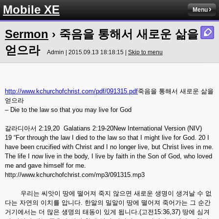
Mobile XE
Menu
Sermon
› 죽음을 통해서 새로운 삶을
얻으라
Admin | 2015.09.13 18:18:15 |
Skip to menu
http://www.kchurchofchrist.com/pdf/091315.pdf
죽음을 통해서 새로운 삶을
얻으라
– Die to the law so that you may live for God
갈라디아서 2:19,20 Galatians 2:19-20New International Version (NIV)
19 “For through the law I died to the law so that I might live for God. 20 I
have been crucified with Christ and I no longer live, but Christ lives in me.
The life I now live in the body, I live by faith in the Son of God, who loved
me and gave himself for me.
http://www.kchurchofchrist.com/mp3/091315.mp3
우리는 씨앗이 땅에 떨어져 죽지 않으면 새로운 생명이 생겨날 수 없
다는 자연의 이치를 압니다. 한알의 밀알이 땅에 떨어져 죽어가는 그 순간
거기에서는 더 많은 생명의 태동이 있게 됩니다.(고전15:36,37) 땅에 심겨