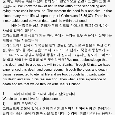
진 씨앗 속에는 죽음과 삶이 함께 있어 필연적으로 연결되고 있다고 할 수
있습니다. We know the law of nature that without the seed falling and
dying, there can’t be new life. The moment the seed falls and dies, in that
place, many more life will sprout up. (1 Corinthians 15:36,37). There is a
inextricable bond between death and life within that seed.
이러한 죽음과 삶의 원리가 우리 성도들 안에서도 작용하고 있다는
사실을 알아야 합니다.
그리스도를 통해 성도가 되는 과정 속에서 우리는 모두 죽음에서 살아나는
체험을 하는 자들입니다.
그리스도께서 십자가와 죽음을 통해 영원한 생명으로 부활을 이루신 것처
럼, 우리 성도들 역시 믿음으로서 그리스도의 십자가 죽음에 동참하게 되
고 그리스도의 영광의 부활에 동참하게 됩니다. 그렇다면 성도가 그리스도
와 함께 체험하는 죽음과 삶은 무엇일까요? We must acknowledge that
this death and life also exists within the Saints. Through Christ, we have
experienced this death and being reborn. Through the cross and death,
Jesus resurrected to eternal life and we too, through faith, participate in
his death and also in his resurrection. Then what is this experience of
death and life that we go through with Jesus Christ?
1. 죄에 대하여 죽고 의에 대하여 살았습니다.
We die to sin and live for righteousness
1) 죄란 무엇인가?
그리스도의 교회에 있어서 죄의 관념은 도덕적인 의미에서의 죄 관념과는
달리 하나님의 뜻에 대한 배반을 말합니다. 성경에 죄를 나타내는 용어가