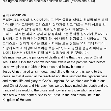
His righteousness as precious children of God. (Ephesians 6:14)
결어 Conclusion
우리는 그리스도의 십자가가 지니고 있는 죽음과 생명의 원리를 바로 깨달
아야 합니다. 그래야만 그리스도의 십자가를 믿고 따르는 우리 성도들 앞
에 있는 죽음과 삶의 문제도 바로 인식할 수 있기 때문입니다.
그리스도께서는 죄와 사망과 세상 정욕의 모든 문제를 십자가에 못박아 소
멸시키시고 의와 영원한 생명과 하나님 나라의 영광을 회복시키셨습니다.
그리스도의 십자가 사역을 믿고 의지하는 모든 성도들 역시 죄에 대하여
사망에 대하여 세상에 대하여는 죽은 자요, 의와 영원한 생명과 하나님 나
라에 대해서는 산자로서 진정 복된 삶을 누리게 된 것입니다.
We must realize the principle of death and life that the cross of Christ
Jesus has. Only then can we become aware of the path we have before
us as we place our faith in His cross and follow his cross.
Jesus Christ nailed all sin, death and all the things of this world to the
cross so that it would all be resolved and thus restored the righteousness
and eternal life and glory of God’s kingdom. As we place our faith in our
Lord Christ Jesus and His sacrifice, we too have nailed sin, death and the
things of this world to the cross and now live as those who have been
blessed with the righteousness of Christ Jesus and eternal life in the
Kingdom of Heaven.