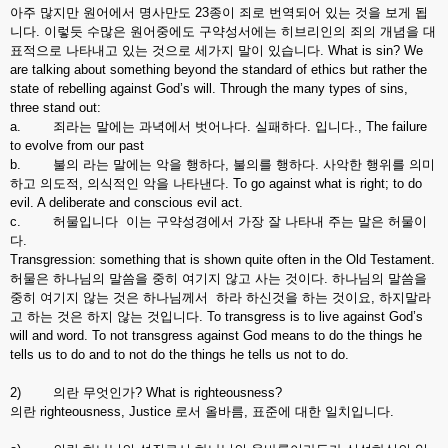
아주 많지만 원어에서 명사만도 23종이 죄로 번역되어 있는 것을 보게 됩
니다. 이렇듯 수많은 원어중에도 구약성서에는 히브리인의 죄의 개념을 대
표적으로 나타내고 있는 것으로 세가지 말이 있습니다. What is sin? We
are talking about something beyond the standard of ethics but rather the
state of rebelling against God’s will. Through the many types of sins,
three stand out:
a. 죄라는 말에는 과녁에서 벗어나다. 실패하다. 입니다., The failure
to evolve from our past
b. 불의 라는 말에는 악을 행하다, 불의를 행하다. 사악한 행위를 의미
하고 의도적, 의식적인 악을 나타낸다. To go against what is right; to do
evil. A deliberate and conscious evil act.
c. 허물입니다 이는 구약성경에서 가장 잘 나타내 주는 말은 허물이
다.
Transgression: something that is shown quite often in the Old Testament.
허물은 하나님의 말씀을 중히 여기지 않고 사는 것이다. 하나님의 말씀을
중히 여기지 않는 것은 하나님께서 하라 하신것을 하는 것이요, 하지말라
고 하는 것은 하지 않는 것입니다. To transgress is to live against God’s
will and word. To not transgress against God means to do the things he
tells us to do and to not do the things he tells us not to do.
2) 의란 무엇인가? What is righteousness?
의란 righteousness, Justice 로서 올바름, 표준에 대한 일치입니다.