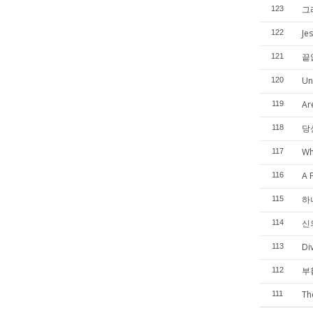
그
123
Je
122
끝
121
Un
120
Ar
119
당
118
Wh
117
A 
116
하
115
신의
114
Di
113
부활
112
Th
111