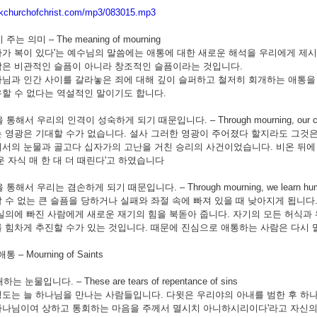
.kchurchofchrist.com/mp3/083015.mp3
주는 의미 – The meaning of mourning
가 복이 있다'는 예수님의 말씀에는 애통에 대한 새로운 해석을 우리에게 제시
함은 비관적인 슬픔이 아니라 창조적인 슬픔이라는 것입니다.
님과 인간 사이를 갈라놓은 죄에 대해 깊이 슬퍼하고 철저히 회개하는 애통을 
할 수 없다는 역설적인 말이기도 합니다.
통해서 우리의 인격이 성숙하게 되기 때문입니다. – Through mourning, our char
 영광은 기대할 수가 없습니다. 설사 그러한 영광이 주어졌다 할지라도 그것은
서의 눈물과 골고다 십자가의 고난을 거친 승리의 사건이었습니다. 비온 뒤에 땅
운 자식 매 한 대 더 때린다'고 하였습니다
통해서 우리는 겸손하게 되기 때문입니다. – Through mourning, we learn humi
 수 없는 큰 슬픔을 당하거나 실패와 좌절 속에 빠져 있을 때 낮아지게 됩니
실의에 빠진 사람에게 새로운 재기의 힘을 북돋아 줍니다. 자기의 모든 허식과
 힘차게 추진할 수가 있는 것입니다. 때문에 진심으로 애통하는 사람은 다시 
 – Mourning of Saints
는 눈물입니다. – These are tears of repentance of sins
도는 늘 하나님을 만나는 사람들입니다. 다윗은 우리야의 아내를 범한 후 하
나님이여 상하고 통회하는 마음을 주께서 멸시치 아니하시리이다'라고 자신의 애