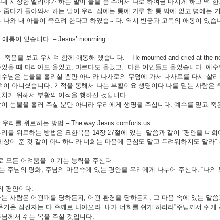
데 시장한 엘리야가 하는 말이 물을 좀 주어서 나로 하여금 마시게 하고 떡 한
 줍다가 돌아와서 하는 말이 우리 집에는 통에 가루 한 통 밖에 없고 병에는 
 나와 내 아들이 죽으려 한다고 하였습니다. 역시 빈궁과 고독의 애통이 있습
애통이 있습니다. – Jesus’ mourning
죽음을 보고 우시며 함께 애통해 했습니다. – He mourned and cried at the news o
었을 때 마리아도 울었고, 마르다도 울었고, 다른 여인들도 울었습니다. 예
수님은 눈물을 흘리실 뿐만 아니라 나사로의 무덤에 가서 나사로를 다시 살리
적이 아니셨습니다. 기적을 통해서 나는 부활이요 생명이다 나를 믿는 사람은 
치기 위해서 부활의 이적을 행하신 것입니다.
이 눈물을 흘러 주실 뿐만 아니라 우리에게 생명을 주십니다. 예수를 믿고 죽
우리를 위로하는 방법 – The way Jesus comforts us
리를 위로하는 방법은 요한복음 14장 27절에 있는 말씀과 같이 “평안을 너
세상이 준 것 같이 아니하니라 너희는 마음에 근심도 말고 두려워하지도 말라” 
로 모든 어려움을 이기는 능력을 주신다
에는 주님의 평화, 주님의 마음속에 있는 평안을 우리에게 나누어 주신다. “나의
의 평안이다.
는 사람은 어떤때를 당하든지, 어떤 환경을 당하든지, 그 마음 속에 있는 말씀
무거운 짐진자는 다 주께로 나아오라 내가 너희를 쉬게 하리라”주님께서 쉬게 해
님께서 쉬는 복을 주실 것입니다.