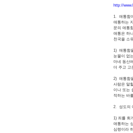
http://www
1. 애통함이 
애통하는 자
문의 애통
애통은 하나
천국을 소유
1) 애통함을 
눈물이 없는
마네 동산에
더 주고 고
2) 애통함을 
사람은 말할
이나 또는 
적하는 바를
2. 성도의 애통
1) 죄를 회개하
애통하는 성
심령이라 하