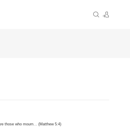
Sign In
Sign Up
hose who mourn… (Matthew 5:4)