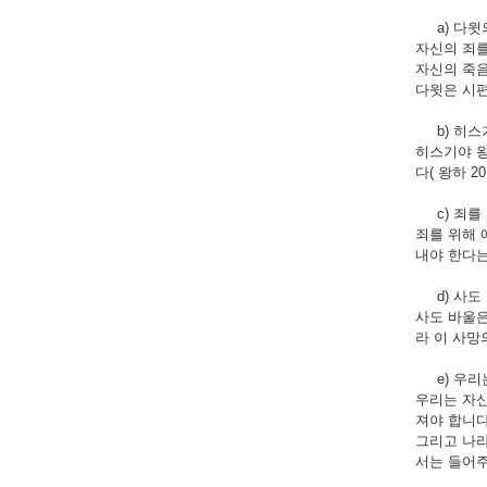
a) 다윗의 회
자신의 죄를
자신의 죽음
다윗은 시편 
b) 히스기야왕
히스기야 왕
다( 왕하 20:
c) 죄를 위해 
죄를 위해 
내야 한다는
d) 사도 바울
사도 바울은
라 이 사망의
e) 우리는 
우리는 자신
져야 합니다
그리고 나라
서는 들어주