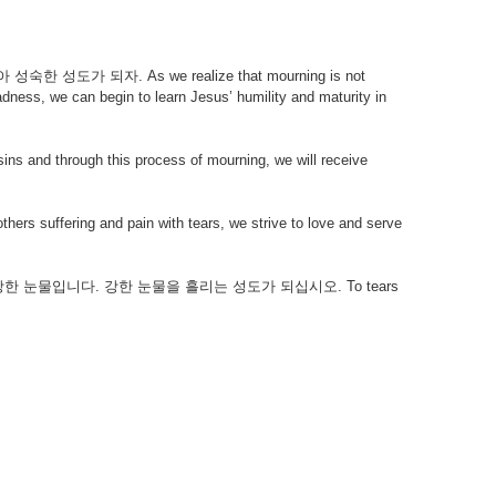
되자. As we realize that mourning is not
dness, we can begin to learn Jesus’ humility and maturity in
ough this process of mourning, we will receive
ing and pain with tears, we strive to love and serve
 눈물입니다. 강한 눈물을 흘리는 성도가 되십시오. To tears