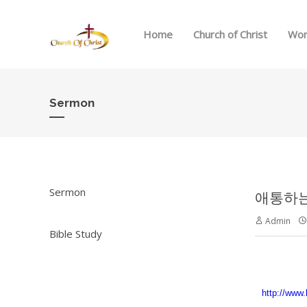
Home
Church of Christ
Wor
Sermon
Sermon
애통하는
Admin
Bible Study
http://www