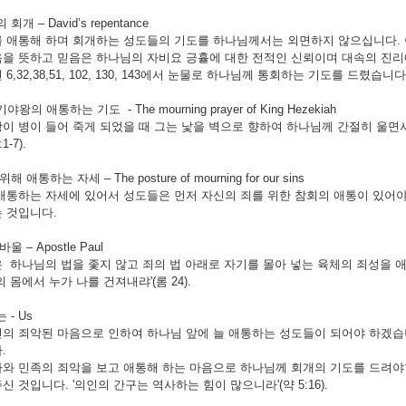
개 – David’s repentance
 애통해 하며 회개하는 성도들의 기도를 하나님께서는 외면하지 않으십니다. 이
을 뜻하고 믿음은 하나님의 자비요 긍휼에 대한 전적인 신뢰이며 대속의 진리
6,32,38,51, 102, 130, 143에서 눈물로 하나님께 통회하는 기도를 드렸습니다
의 애통하는 기도 - The mourning prayer of King Hezekiah
이 병이 들어 죽게 되었을 때 그는 낯을 벽으로 향하여 하나님께 간절히 울면
1-7).
애통하는 자세 – The posture of mourning for our sins
애통하는 자세에 있어서 성도들은 먼저 자신의 죄를 위한 참회의 애통이 있어야
 것입니다.
 – Apostle Paul
 하나님의 법을 좇지 않고 죄의 법 아래로 자기를 몰아 넣는 육체의 죄성을 
 몸에서 누가 나를 건져내랴'(롬 24).
- Us
의 죄악된 마음으로 인하여 하나님 앞에 늘 애통하는 성도들이 되어야 하겠습
.
와 민족의 죄악을 보고 애통해 하는 마음으로 하나님께 회개의 기도를 드려야
신 것입니다. '의인의 간구는 역사하는 힘이 많으니라'(약 5:16).