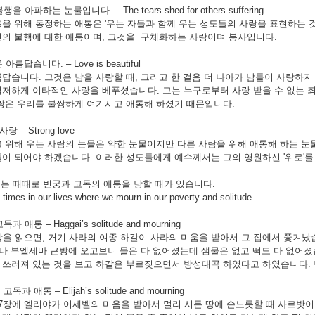
행을 아파하는 눈물입니다. – The tears shed for others suffering
을 위해 동정하는 애통은 '우는 자들과 함께 우는 성도들의 사랑을 표현하는 
의 불행에 대한 애통이며, 그것을 구체화하는 사랑이며 봉사입니다.
름답습니다. – Love is beautiful
답습니다. 그것은 남을 사랑할 때, 그리고 한 걸음 더 나아가 남들이 사랑하지 
저하게 이타적인 사랑을 베푸셨습니다. 그는 누구로부터 사랑 받을 수 없는 
랑은 우리를 불쌍하게 여기시고 애통해 하셨기 때문입니다.
 – Strong love
 위해 우는 사람의 눈물은 약한 눈물이지만 다른 사람을 위해 애통해 하는 눈
이 되어야 하겠습니다. 이러한 성도들에게 예수께서는 그의 영원하신 '위로'를
에는 때때로 빈궁과 고독의 애통을 당할 때가 있습니다.
 times in our lives where we mourn in our poverty and solitude
과 애통 – Haggai’s solitude and mourning
장을 읽으면, 거기 사라의 여종 하갈이 사라의 미움을 받아서 그 집에서 쫓겨났
떠나 부엘세바 근방에 오고보니 물은 다 없어졌는데 샘물은 없고 떡도 다 없어졌
쓰러져 있는 것을 보고 하갈은 부르짖으면서 방성대곡 하였다고 하였습니다. 
독과 애통 – Elijah’s solitude and mourning
7장에 엘리야가 이세벨의 미음을 받아서 멀리 시돈 땅에 손노릇할 때 사르밧