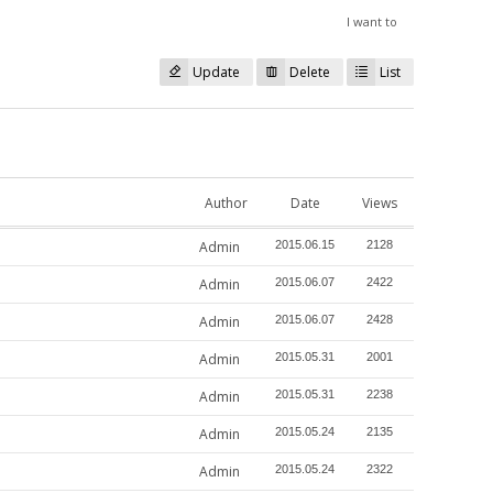
I want to
Update
Delete
List
Author
Date
Views
Admin
2015.06.15
2128
Admin
2015.06.07
2422
Admin
2015.06.07
2428
Admin
2015.05.31
2001
Admin
2015.05.31
2238
Admin
2015.05.24
2135
Admin
2015.05.24
2322