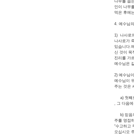
나무를 줍는
인이 나무를
먹은 후에는
4. 예수님의 
1) 나사로의 
나사로가 죽
있습니다.예
신 것이 목
진리를 가르
예수님은 같
2) 예수님이 
예수님이 우
주는 것은 
a) 첫째
, 그 다음
b) 믿음
주를 영접하
“수고하고 
오십시오 주