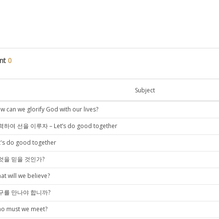
nt
0
Subject
w can we glorify God with our lives?
하여 선을 이루자 – Let’s do good together
t's do good together
엇을 믿을 것인가?
at will we believe?
구를 만나야 합니까?
o must we meet?