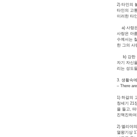
2) 타인의 불
타인의 고통
이러한 타인
a) 사랑은 아
사랑은 아름
수께서는 철
한 그의 사
b) 강한 사랑
자기 자신을
리는 성도들
3. 생활속
– There are
1) 하갈의 고독
창세기 21
을 들고, 
진맥진하여 
2) 엘리야의 고
열왕기상 1