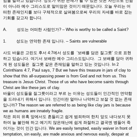
임을 말하고 있습니다. 성도가 귀한 존재가 될 수 있는 것은 자신으로 인함
이 아니라 예수 그리스도로 말미암은 것이기 때문입니다. 오늘 우리는 어
떠한 존재인지를 보다 구체적으로 살펴봄으로써 우리의 자세를 바로 잡는
기회를 갖고자 합니다.
A. 성도는 어떠한 사람인가? – Who is worthy to be called a Saint?
1. 성도는 연약한 존재 입니다. – Saints are vulnerable
사도 바울은 고린도 후서 4:7에서 성도를 ‘보배를 담은 질그릇’ 으로 표현
하고 있습니다. 여기서 보배란 예수 그리스도입니다. 그 보배를 담아 귀하
게 된 성도들은 질그릇 같은 존재임을 말하고 있는 것입니다. In 2
Corinthians 4:7, Paul says, 7 But we have this treasure in jars of clay to
show that this all-surpassing power is from God and not from us. This
treasure is Jesus Christ. Those of us who have become saints through
Christ are like these jars of clay.
바울이 성도들을 질그릇이라고 부르 는 이유는 성도들이 인간적인 연약함
을 드러내기 위해서 입니다. 인간이란 얼마나 나약하고 보잘 것 없는 존재
입니까? The reason we are referred to as being like clay jars is because
we as humans are innately fragile.
작은 죄의 유혹 앞에서도 흔들리고 쉽게 범죄하며 한치 앞도 내다보지 못
하여 늘 불안해 하고 예기치 않은재난에 쉽게 좌절하고 결국엔 병들어 죽
어가는 것이 인간 입니다. We are easily tempted, easily waiver in front of
temptation, sin easily, are made anxious and nervous easily, despair at