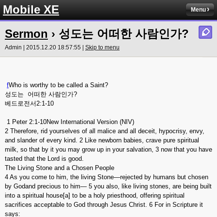
Mobile XE
Menu
Sermon
› 성도는 어떠한 사람인가?
Admin | 2015.12.20 18:57:55 |
Skip to menu
f
Who is worthy to be called a Saint?
성도는 어떠한 사람인가?
베드로전서2:1-10
1 Peter 2:1-10New International Version (NIV)
2 Therefore, rid yourselves of all malice and all deceit, hypocrisy, envy,
and slander of every kind. 2 Like newborn babies, crave pure spiritual
milk, so that by it you may grow up in your salvation, 3 now that you have
tasted that the Lord is good.
The Living Stone and a Chosen People
4 As you come to him, the living Stone—rejected by humans but chosen
by Godand precious to him— 5 you also, like living stones, are being built
into a spiritual house[a] to be a holy priesthood, offering spiritual
sacrifices acceptable to God through Jesus Christ. 6 For in Scripture it
says: