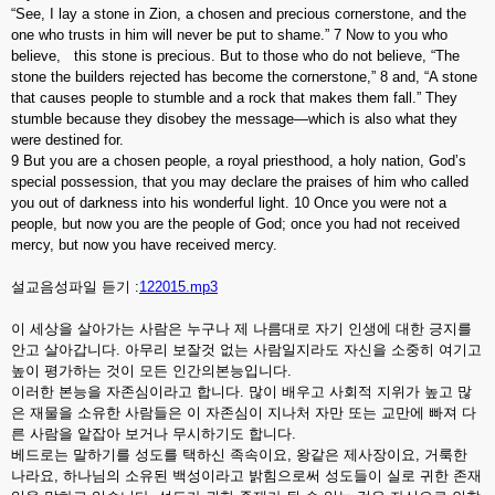
“See, I lay a stone in Zion, a chosen and precious cornerstone, and the
one who trusts in him will never be put to shame.” 7 Now to you who
believe, this stone is precious. But to those who do not believe, “The
stone the builders rejected has become the cornerstone,” 8 and, “A stone
that causes people to stumble and a rock that makes them fall.” They
stumble because they disobey the message—which is also what they
were destined for.
9 But you are a chosen people, a royal priesthood, a holy nation, God’s
special possession, that you may declare the praises of him who called
you out of darkness into his wonderful light. 10 Once you were not a
people, but now you are the people of God; once you had not received
mercy, but now you have received mercy.
설교음성파일 듣기 :
122015.mp3
이 세상을 살아가는 사람은 누구나 제 나름대로 자기 인생에 대한 긍지를
안고 살아갑니다. 아무리 보잘것 없는 사람일지라도 자신을 소중히 여기고
높이 평가하는 것이 모든 인간의본능입니다.
이러한 본능을 자존심이라고 합니다. 많이 배우고 사회적 지위가 높고 많
은 재물을 소유한 사람들은 이 자존심이 지나처 자만 또는 교만에 빠져 다
른 사람을 앝잡아 보거나 무시하기도 합니다.
베드로는 말하기를 성도를 택하신 족속이요, 왕같은 제사장이요, 거룩한
나라요, 하나님의 소유된 백성이라고 밝힘으로써 성도들이 실로 귀한 존재