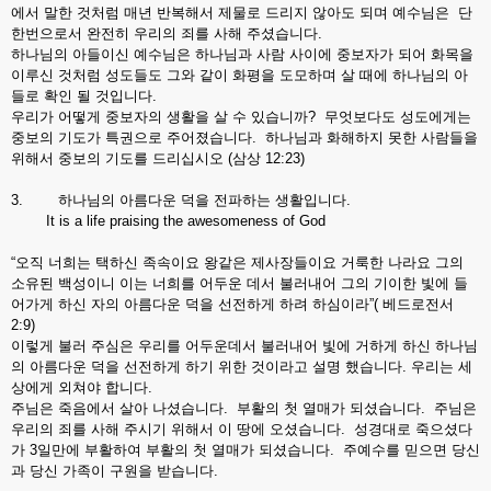
에서 말한 것처럼 매년 반복해서 제물로 드리지 않아도 되며 예수님은 단
한번으로서 완전히 우리의 죄를 사해 주셨습니다.
하나님의 아들이신 예수님은 하나님과 사람 사이에 중보자가 되어 화목을
이루신 것처럼 성도들도 그와 같이 화평을 도모하며 살 때에 하나님의 아
들로 확인 될 것입니다.
우리가 어떻게 중보자의 생활을 살 수 있습니까? 무엇보다도 성도에게는
중보의 기도가 특권으로 주어졌습니다. 하나님과 화해하지 못한 사람들을
위해서 중보의 기도를 드리십시오 (삼상 12:23)
3. 하나님의 아름다운 덕을 전파하는 생활입니다.
It is a life praising the awesomeness of God
“오직 너희는 택하신 족속이요 왕같은 제사장들이요 거룩한 나라요 그의
소유된 백성이니 이는 너희를 어두운 데서 불러내어 그의 기이한 빛에 들
어가게 하신 자의 아름다운 덕을 선전하게 하려 하심이라”( 베드로전서
2:9)
이렇게 불러 주심은 우리를 어두운데서 불러내어 빛에 거하게 하신 하나님
의 아름다운 덕을 선전하게 하기 위한 것이라고 설명 했습니다. 우리는 세
상에게 외쳐야 합니다.
주님은 죽음에서 살아 나셨습니다. 부활의 첫 열매가 되셨습니다. 주님은
우리의 죄를 사해 주시기 위해서 이 땅에 오셨습니다. 성경대로 죽으셨다
가 3일만에 부활하여 부활의 첫 열매가 되셨습니다. 주예수를 믿으면 당신
과 당신 가족이 구원을 받습니다.