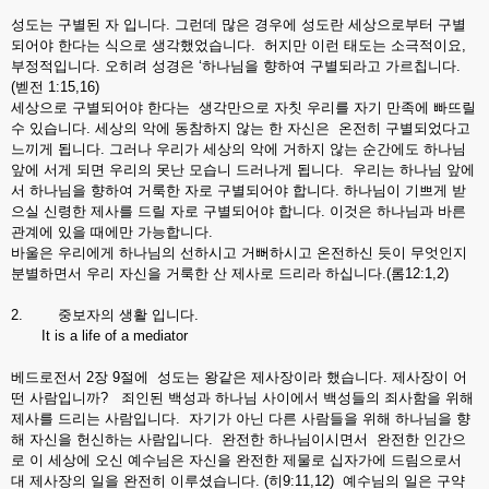
성도는 구별된 자 입니다. 그런데 많은 경우에 성도란 세상으로부터 구별
되어야 한다는 식으로 생각했었습니다. 허지만 이런 태도는 소극적이요,
부정적입니다. 오히려 성경은 ‘하나님을 향하여 구별되라고 가르칩니다.
(벧전 1:15,16)
세상으로 구별되어야 한다는 생각만으로 자칫 우리를 자기 만족에 빠뜨릴
수 있습니다. 세상의 악에 동참하지 않는 한 자신은 온전히 구별되었다고
느끼게 됩니다. 그러나 우리가 세상의 악에 거하지 않는 순간에도 하나님
앞에 서게 되면 우리의 못난 모습니 드러나게 됩니다. 우리는 하나님 앞에
서 하나님을 향하여 거룩한 자로 구별되어야 합니다. 하나님이 기쁘게 받
으실 신령한 제사를 드릴 자로 구별되어야 합니다. 이것은 하나님과 바른
관계에 있을 때에만 가능합니다.
바울은 우리에게 하나님의 선하시고 거뻐하시고 온전하신 듯이 무엇인지
분별하면서 우리 자신을 거룩한 산 제사로 드리라 하십니다.(롬12:1,2)
2. 중보자의 생활 입니다.
It is a life of a mediator
베드로전서 2장 9절에 성도는 왕같은 제사장이라 했습니다. 제사장이 어
떤 사람입니까? 죄인된 백성과 하나님 사이에서 백성들의 죄사함을 위해
제사를 드리는 사람입니다. 자기가 아닌 다른 사람들을 위해 하나님을 향
해 자신을 헌신하는 사람입니다. 완전한 하나님이시면서 완전한 인간으
로 이 세상에 오신 예수님은 자신을 완전한 제물로 십자가에 드림으로서
대 제사장의 일을 완전히 이루셨습니다. (히9:11,12) 예수님의 일은 구약