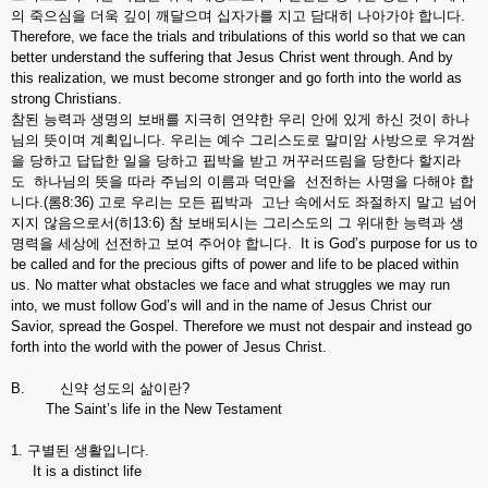
의 죽으심을 더욱 깊이 깨달으며 십자가를 지고 담대히 나아가야 합니다.
Therefore, we face the trials and tribulations of this world so that we can
better understand the suffering that Jesus Christ went through. And by
this realization, we must become stronger and go forth into the world as
strong Christians.
참된 능력과 생명의 보배를 지극히 연약한 우리 안에 있게 하신 것이 하나
님의 뜻이며 계획입니다. 우리는 예수 그리스도로 말미암 사방으로 우겨쌈
을 당하고 답답한 일을 당하고 핍박을 받고 꺼꾸러뜨림을 당한다 할지라
도 하나님의 뜻을 따라 주님의 이름과 덕만을 선전하는 사명을 다해야 합
니다.(롬8:36) 고로 우리는 모든 핍박과 고난 속에서도 좌절하지 말고 넘어
지지 않음으로서(히13:6) 참 보배되시는 그리스도의 그 위대한 능력과 생
명력을 세상에 선전하고 보여 주어야 합니다. It is God’s purpose for us to
be called and for the precious gifts of power and life to be placed within
us. No matter what obstacles we face and what struggles we may run
into, we must follow God’s will and in the name of Jesus Christ our
Savior, spread the Gospel. Therefore we must not despair and instead go
forth into the world with the power of Jesus Christ.
B. 신약 성도의 삶이란?
The Saint’s life in the New Testament
1. 구별된 생활입니다.
It is a distinct life