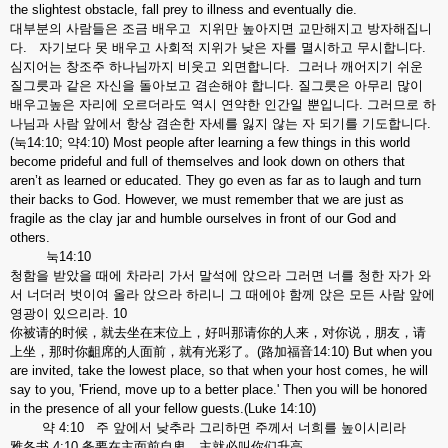
the slightest obstacle, fall prey to illness and eventually die.
대부분의 사람들은 조금 배우고 지위만 높아지면 교만해지고 방자해집니
다. 자기보다 못 배우고 사회적 지위가 낮은 자를 멸시하고 무시합니다.
심지어는 창조주 하나님까지 비웃고 외면합니다. 그러나 깨어지기 쉬운
질그릇과 같은 자신을 돌아보고 겸손해야 합니다. 질그릇은 아무리 많이
배우고높은 자리에 오르더라도 역시 연약한 인간일 뿐입니다. 그러므로 하
나님과 사람 앞에서 항상 겸손한 자세를 잃지 않는 자 되기를 기도합니다.
(눅14:10; 약4:10) Most people after learning a few things in this world
become prideful and full of themselves and look down on others that
aren’t as learned or educated. They go even as far as to laugh and turn
their backs to God. However, we must remember that we are just as
fragile as the clay jar and humble ourselves in front of our God and
others.
눅14:10
청함을 받았을 때에 차라리 가서 말석에 앉으라 그러면 너를 청한 자가 와
서 너더러 벗이여 올라 앉으라 하리니 그 때에야 함께 앉은 모든 사람 앞에
영광이 있으리라. 10
你被请的时候，就去坐在末位上，好叫那请你的人来，对你说，朋友，请
上坐，那时你齟席的人面前，就有光彩了。(路加福音14:10) But when you
are invited, take the lowest place, so that when your host comes, he will
say to you, 'Friend, move up to a better place.' Then you will be honored
in the presence of all your fellow guests.(Luke 14:10)
약 4:10 주 앞에서 낮추라 그리하면 주께서 너희를 높이시리라
雅各书 4:10 务要在主面前自卑，主就必叫你们升高。