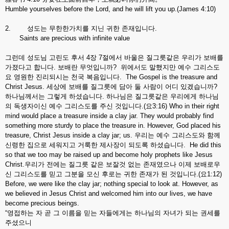
Humble yourselves before the Lord, and he will lift you up.(James 4:10)
2. 성도는 무한한가치를 지닌 귀한 존재입니다.
Saints are precious with infinite value
그런데 성도님 고린도 후서 4장 7절에서 바울은 질그릇같은 우리가 보배를
가졌다고 합니다. 보배란 무엇입니까? 위에서도 말했지만 예수 그리스도
요 영원한 진리되시는 천국 복음입니다. The Gospel is the treasure and
Christ Jesus. 세상에 보배를 질그릇에 담아 둘 사람이 어디 있겠습니까?
하나님께서는 그렇게 하셨습니다. 하나님은 질그릇같은 우리에게 하나님
의 독생자이신 예수 그리스도를 주신 것입니다.(요3:16) Who in their right
mind would place a treasure inside a clay jar. They would probably find
something more sturdy to place the treasure in. However, God placed his
treasure, Christ Jesus inside a clay jar; us. 우리는 예수 그리스도와 함께
신령한 집으로 세워지고 거룩한 제사장이 되도록 하셨습니다. He did this
so that we too may be raised up and become holy prophets like Jesus
Christ.우리가 전에는 질그릇 같은 보잘것 없는 존재였으나 이제 보배로우
신 그리스도를 믿고 그분을 모신 후로는 귀한 존재가 된 것입니다.(요1:12)
Before, we were like the clay jar; nothing special to look at. However, as
we believed in Jesus Christ and welcomed him into our lives, we have
become precious beings.
“영접하는 자 곧 그 이름을 믿는 자들에게는 하나님의 자녀가 되는 권세를
주셨으니