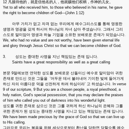
12 凡接待他的，就是信他名的人，他就赐他们权柄，作神的儿女。
Yet to all who received him, to those who believed in his name, he gave
the right to become children of God—(John 1:12)
아무 가치가 없고 자격 없는 우리에게 예수그리스도를 통해 영원한
생명과 영광을 갖게 하시어 하나님의 자녀 삼아 주셨습니다. 그래서 그리
스도로 말미암아 영생과 하늘 기업을 소유한 보배로운 존재가 되었습니다.
We, who had no value and are not worthy, have been given eternal life
and glory through Jesus Christ so that we can become children of God.
3. 성도는 중대한 사명을 지닌 책임있는 존재 입니다.
Saints have a great responsibility as well as a great calling
본문 9절에보면 연약한 성도를 보배로운 산돌이신 예수로 말미암아 귀한
존재로 만드신 것은 그들을 ‘어두운 데서 불러내어 기이한 빛에 들어가게
하신 자의 아름다운 덕을 선전하게 하려 하심이라’ 고 하셨습니다. In verse
9 of our scripture, 9 But you are a chosen people, a royal priesthood, a
holy nation, God’s special possession, that you may declare the praises
of him who called you out of darkness into his wonderful light.
성도를 귀한 존재로 삼으신 것은 그를 귀하게 하신 하나님의 은혜와 그를
귀한 존재가 된 성도는 중대한 사명을 지니고 있는 책임있는 존재 입니다.
We have been made precious by the grace of God so that we can live up
to His calling.
그러므로 우리는 복음을 위해 세상으로부터 환난을 당하면 당할수록 예수