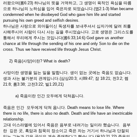
러왔으며(롬6:23) 하나님의 뜻을 거역하고, 그 생명이 육적인 욕심을 따름
으로 하나님의 노하심을 입어 죽은자로 되었습니다.(엡2:1-3) Man became
condemned when he disobeyed God who gave him life and started
pursuing his own greed and selfish desires.
하나님은 사랑으로 외아들이신 독생자를 보내주셔서 십자가에 달려 죄를
사해주시어 사람이 다시 사는 길을 주시었습니다. 고로 생명은 그리스도를
통해서 우리에게 주시는 것입니다(롬6:33;14:6) God gave us another
chance at life through the sending of his one and only Son to die on the
cross. Thus we have received life through Jesus Christ.
2) 죽음(사망)이란? What is death?
사망이란 생명을 잃는 일을 말합니다. 생이 없는 곳에는 죽음도 없습니다.
생과 사는 불가분의 관계입니다.(삼상20:3; 시89:47; 잠 18:21; 전3:2; 렘
21:8; 롬3:38; 고전3:22; 빌1:20,21)
a) 죽음이란 인간 모두에게 닥쳐옵니다.
죽음은 인간 모두에게 닥쳐 옵니다. Death means to lose life. Where
there is no life, there is also no death. Death and life have an inextricable
relationship.
고대 이스라엘에 있어서 죽음은 음부로 내려가는 일이라 했습니다. 음부
란 깊은 곳, 흑암과 침묵의 장소이고 죽은 자는 거기서 하나님과 단절되
있는 그늘과 갚은 곳이요 계속 존재한다고 했습니다.(욥10:21,22) 죽음의