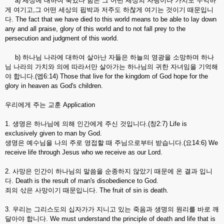
a) 세상에 대하여 죽었다 함은 그 어떤 세상의 자랑이나 가치도 무익하
게 여기고,그 어떤 세상의 핍박과 저주도 하찮게 여기는 것이기 때문입니
다. The fact that we have died to this world means to be able to lay down
any and all praise, glory of this world and to not fall prey to the
persecution and judgment of this world.
b) 하나님 나라에 대하여 살아난 자들은 하늘의 영광을 소망하며 하나
님 나라의 가치와 의에 따라서만 살아가는 하나님의 귀한 자녀임을 기억해
야 합니다.(엡6:14) Those that live for the kingdom of God hope for the
glory in heaven as God's children.
우리에게 주는 교훈 Application
1. 생명은 하나님에 의해 인간에게 주신 것입니다.(창2:7) Life is
exclusively given to man by God.
생명은 예수님을 나의 주로 영접할 때 주님으로부터 받습니다.(요14:6) We
receive life through Jesus who we receive as our Lord.
2. 사망은 인간이 하나님의 말씀을 순종하지 않았기 때문에 온 결과 입니
다. Death is the result of man's disobedience to God.
죄의 삯은 사망이기 때문입니다. The fruit of sin is death.
3. 우리는 그리스도의 십자가가 지니고 있는 죽음과 생명의 원리를 바로 깨
달아야 합니다. We must understand the principle of death and life that is