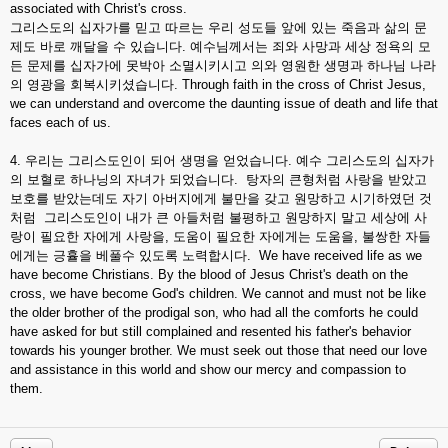
associated with Christ's cross.
그리스도의 십자가를 믿고 따르는 우리 성도들 앞에 있는 죽음과 삶의 문
제도 바로 깨달을 수 있습니다. 예수님께서는 죄와 사망과 세상 정욕의 모
든 문제를 십자가에 못박아 소멸시키시고 의와 영원한 생명과 하나님 나라
의 영광을 회복시키셨습니다. Through faith in the cross of Christ Jesus,
we can understand and overcome the daunting issue of death and life that
faces each of us.
4. 우리는 그리스도인이 되어 생명을 얻었습니다. 예수 그리스도의 십자가
의 보혈로 하나닝의 자녀가 되었습니다. 탕자의 큰형처럼 사랑을 받았고
보호를 받았는데도 자기 아버지에게 불만을 갖고 원망하고 시기하였던 것
처럼 그리스도인이 내가 큰 아들처럼 불평하고 원망하지 말고 세상에 사
랑이 필요한 자에게 사랑을, 도움이 필요한 자에게는 도움을, 불쌍한 자들
에게는 긍휼을 베풀수 있도록 노력합시다. We have received life as we
have become Christians. By the blood of Jesus Christ's death on the
cross, we have become God's children. We cannot and must not be like
the older brother of the prodigal son, who had all the comforts he could
have asked for but still complained and resented his father's behavior
towards his younger brother. We must seek out those that need our love
and assistance in this world and show our mercy and compassion to
them.