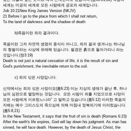
세계는 미궁의 세계로 모든 사람에게 공포의 세계입니다.
Job 10:21New King James Version (NKJV)
21 Before I go to the place from which I shall not return,
To the land of darkness and the shadow of death
b)죽음이란 죄의 결과이다.
죽음이란 그저 자연적 생명의 종식이 아니고, 죄의 결과 생겨나는 하나님
의 형벌이라는 사상에 유래해 있습니다. 필경은 흙으로 돌아가리니 라는
것입니다.(창3:19)
Death is not just a natural cessation of life, it is the result of sin and
God's punishment; the inevitable return to the soil.
c) 죄의 삯은 사망입니다.
신약에서는 죄의 삯은 사망이요(롬6:23) 이는 지상의 생애가 끝난 후, 하나
님의 심판으로 멸망하는 것입니다. 모든 사람이 죄를 지었으므로 사망이
모든 사람에게 이르렀느니라” 고 말하고 있습니다.(롬5:12) 이러한 죽음의
지배는 예수 그리스도의 죽으심에 의해 마침내 정복되기에 이러렀습니다.
(롬5:8,21)
In the New Testament, it says that the fruit of sin is death (Romans 6:23)
After the earth's life expires, God will lay down his judgment. As man has
sinned, he will face death. However, by the death of Jesus Christ, the