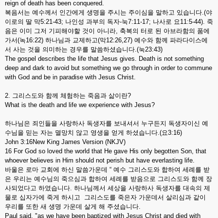
reign of death has been conquered.
복음서는 예수께서 인간에게 생명을 주시는 주이심을 말하고 있습니다.(야
이로의 딸 막5:21-43; 나인성 과부의 독자-눅7:11-17; 나사로 요11:5-44). 죽
음은 이미 그저 기피해야할 것이 아니라, 축복의 터로 된 아브라함의 품에
가서(녹16:22) 하나님과 교제하고(막12:26,27) 예수와 함께 파라다이스에
서 사는 것을 의미하는 경우를 말씀하셨습니다.(눅23:43)
The gospel describes the life that Jesus gives. Death is not something
deep and dark to avoid but something we go through in order to commune
with God and be in paradise with Jesus Christ.
2. 그리스도와 함께 체험하는 죽음과 삶이란?
What is the death and life we experience with Jesus?
하나님은 죄인들을 사랑하사 독생자를 보내셔서 누구든지 독생자이신 예
수님을 믿는 자는 멸망치 않고 영생을 얻게 하셨습니다.(요3:16)
John 3:16New King James Version (NKJV)
16 For God so loved the world that He gave His only begotten Son, that
whoever believes in Him should not perish but have everlasting life.
바울은 로마 교회에 하신 말씀가운데 “ 예수 그리스도와 합하여 세례를 받
은 우리는 예수님의 죽으심과 합하여 세례를 받음으로 그리스도와 함께 장
사되었다고 하였습니다. 하나님께서 세상을 사랑하사 독생자를 대속의 제
물로 십자가에 죽게 하시고 그리스도를 죽은자 가운데서 살리심과 같이
우리를 또한 새 생명 가운데 살게 해 주셨습니다.
Paul said, "as we have been baptized with Jesus Christ and died with