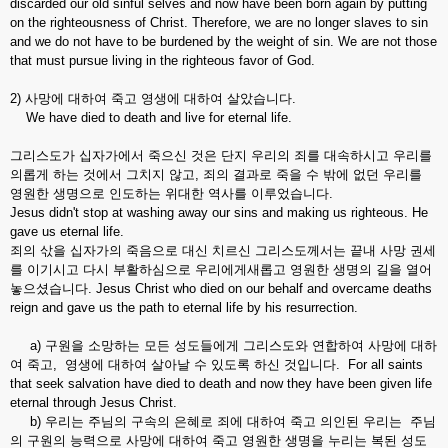
discarded our old sinful selves and now have been born again by putting
on the righteousness of Christ. Therefore, we are no longer slaves to sin
and we do not have to be burdened by the weight of sin. We are not those
that must pursue living in the righteous favor of God.
2) 사망에 대하여 죽고 영생에 대하여 살았습니다.
We have died to death and live for eternal life.
그리스도가 십자가에서 죽으신 것은 단지 우리의 죄를 대속하시고 우리를
의롭게 하는 것에서 그치지 않고, 죄의 결과로 죽을 수 밖에 없던 우리를
영원한 생명으로 인도하는 위대한 역사를 이루었습니다.
Jesus didn't stop at washing away our sins and making us righteous. He
gave us eternal life.
죄의 삯을 십자가의 죽음으로 대신 치르신 그리스도께서는 끝내 사망 권세
를 이기시고 다시 부활하심으로 우리에게새롭고 영원한 생명의 길을 열어
놓으셨습니다. Jesus Christ who died on our behalf and overcame deaths
reign and gave us the path to eternal life by his resurrection.
a) 구원을 소망하는 모든 성도들에게 그리스도와 연합하여 사망에 대하
여 죽고, 영생에 대하여 살아날 수 있도록 하신 것입니다. For all saints
that seek salvation have died to death and now they have been given life
eternal through Jesus Christ.
b) 우리는 주님의 구속의 은혜로 죄에 대하여 죽고 의인된 우리는 주님
의 구원의 능력으로 사망에 대하여 죽고 영원한 생명을 누리는 복된 성도