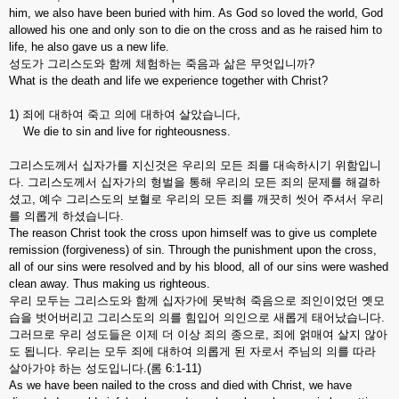
him, we also have been buried with him. As God so loved the world, God
allowed his one and only son to die on the cross and as he raised him to
life, he also gave us a new life.
성도가 그리스도와 함께 체험하는 죽음과 삶은 무엇입니까?
What is the death and life we experience together with Christ?
1) 죄에 대하여 죽고 의에 대하여 살았습니다,
We die to sin and live for righteousness.
그리스도께서 십자가를 지신것은 우리의 모든 죄를 대속하시기 위함입니
다. 그리스도께서 십자가의 형벌을 통해 우리의 모든 죄의 문제를 해결하
셨고, 예수 그리스도의 보혈로 우리의 모든 죄를 깨끗히 씻어 주셔서 우리
를 의롭게 하셨습니다.
The reason Christ took the cross upon himself was to give us complete
remission (forgiveness) of sin. Through the punishment upon the cross,
all of our sins were resolved and by his blood, all of our sins were washed
clean away. Thus making us righteous.
우리 모두는 그리스도와 함께 십자가에 못박혀 죽음으로 죄인이었던 옛모
습을 벗어버리고 그리스도의 의를 힘입어 의인으로 새롭게 태어났습니다.
그러므로 우리 성도들은 이제 더 이상 죄의 종으로, 죄에 얽매여 살지 않아
도 됩니다. 우리는 모두 죄에 대하여 의롭게 된 자로서 주님의 의를 따라
살아가야 하는 성도입니다.(롬 6:1-11)
As we have been nailed to the cross and died with Christ, we have