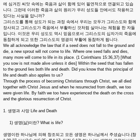
에 심겨진 씨앗 속에는 죽음과 삶이 함께 있어 필연적으로 연결되고 있습
니다. 그런데 이러한 죽음과 삶의 원리가 우리 성도들 안에서도 작용하고
있다는 사실을 압니까?
그리스도를 통해 성도가 되는 과정 속에서 우리는 모두가 그리스도와 함께
장사되고 그리스도가 죽음에서 부활하신 것처럼 살아나는 체험을 한 자들
입니다. 이것은 우리 성도도 역시 믿음으로서 그리스도의 십자가의 죽음에
동참하게 되고 또한 그리스도의 영광의 부활에 동참하게 됩니다.
We all acknowledge the law that if a seed does not fall to the ground and
die, a new sprout will not come to life. Where one seed falls and dies,
many more will come to life in its place. (1 Corinthians 15:36,37) [What
you sow is not made alive unless it dies] Within the seed that has fallen
to the ground lies both life and death. Did you know that this principal of
life and death also applies to us?
Through the process of becoming Christians through Christ, we all died
together with Christ Jesus and when he resurrected from death, we too
were given life. By faith we too have experienced the death on the cross
and the glorious resurrection of Christ.
1. 생명과 사망 Life and Death
1) 생명(삶)이란? What is life?
생명이란 하나님에 의해 창조되고 모든 생명은 하나님께서 주셨습니다.(창