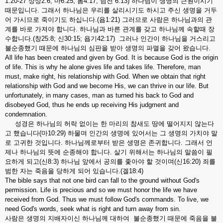
1:20-27 상상2:6; 마6:25; 롬4:17; 딤전 6:13) 하나님이 생명의 근원이시기
때문입니다. 그래서 하나님은 우리를 살리시기도 하시고 주신 생명을 거두
어 가시므로 죽이기도 하십니다.(욥1:21) 그러므로 사람은 하나님과의 관
계를 바로 가져야 합니다. 하나님과 바른 관계를 갖고 하나님께 속할때 장
수합니다.(창25:8; 신30:15; 욥기42:17) 그러나 인간이 하나님을 거스리고
불순종했기 때문에 하나님의 심판을 받아 생명의 파멸을 갖어 왔습니다.
All life has been created and given by God. It is because God is the origin
of life. This is why he alone gives life and takes life. Therefore, man
must, make right, his relationship with God. When we obtain that right
relationship with God and we become His, we can thrive in our life. But
unfortunately, in many cases, man as turned his back to God and
disobeyed God, thus he ends up receiving His judgment and
condemnation.
성경은 하나님의 허락 없이는 한 마리의 참새도 땅에 떨어지지 않는다
고 했습니다(마10:29) 하물며 인간의 생명에 있어서는 그 생명의 가치야 말
로 고귀한 것입니다. 하나님께로부터 받은 생명은 존귀합니다. 그래서 언
제나 하나님의 뜻에 순종해야 합니다. 살기 위해서는 하나님의 말씀이 필
요하게 되고(신8:3) 하나님 앞에서 공의를 좇아야 할 것이며(신16:20) 죄를
범한 자는 죽음을 당하게 되어 있습니다.(겔18:4)
The bible says that not one bird can fall to the ground without God's
permission. Life is precious and so we must honor the life we have
received from God. Thus we must follow God's commands. To live, we
need God's words, seek what is right and turn away from sin.
사람은 생명의 지배자이신 하나님께 대하여 불순종했기 때문에 죽음을 불