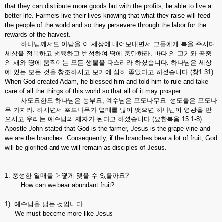
that they can distribute more goods but with the profits, be able to live a
better life. Farmers live their lives knowing that what they raise will feed
the people of the world and so they persevere through the labor for the
rewards of the harvest.
하나님께서도 아담을 이 세상에 내어보내면서 그들에게 복을 주시며
세상을 정복하고 생육하고 번성하여 땅에 충만하라, 바다 의 고기와 공중
의 새와 땅에 움직이는 모든 생물을 다스리라 하셨습니다. 하나님은 세상
에 있는 모든 것을 창조하시고 보기에 심히 좋았다고 하셨습니다.(창1:31)
When God created Adam, he blessed him and told him to rule and take
care of all the things of this world so that all of it may prosper.
사도요한도 하나님은 농부요, 예수님은 포도나무요, 성도들은 포도나
무 가지라. 하시면서 포도나무가 열매를 많이 맺으면 하나님이 영광을 받
으시고 우리는 예수님의 제자가 된다고 하셨습니다.(요한복음 15:1-8)
Apostle John stated that God is the farmer, Jesus is the grape vine and
we are the branches. Consequently, if the branches bear a lot of fruit, God
will be glorified and we will remain as disciples of Jesus.
1. 풍성한 열매를 어떻게 맺을 수 있을까요?
How can we bear abundant fruit?
1) 예수님을 닮는 것입니다.
We must become more like Jesus