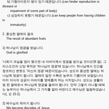
b) 기형아이든지 병이 있기 때문입니다.(can hinder reproduction is
disease or
impairment of some part of body)
c) 성장하지 못했기 때문입니다.(can keep people from having children
in
immaturity)
2. 풍성한 열매의 결과
The result of abundant fruits
1) 하나님이 영광을 받습니다.
God is glorified
'너희가 과실을 많이 맺으면 내 아버지께서 영광을 받으실 것이요'(8 절). 그
리스도인의 신앙 목적은 '하나님의 영광'에 있습니다. 하나님께서 인간을
창조하신 본뜻도 '자신의 영광' 때문이었습니다. 성도의 풍성한 열매는 하
나님께 영광이 됩니다. 열매의 알찬 수확은 농부의 기쁨이며 보람입니다.
마치 자식의 성공이 아버지를 명예롭게 하는 이치입니다. 성도는 생활의
빛 된 열매로서 하나님께 영광을 돌려야 합니다. 만약 그렇지 아니할 때에
는 농부이신 하나님께서 그 가지를 잘라 버린다고 예수님은 말씀하셨습니
다(, 요 15:2).
2) 예수님의 제자가 됩니다.
We become disciples of Jesus