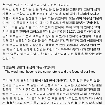
첫 번째 전제 조건인 예수님 안에 거하는 것입니다.
예수님 안에 거한다는 것은 예수님을 닮는 생활을 말합니다. 고난의 십자
가를 지고 부활의 승리를 선포하신 예수님을 삶의 최우선 자리에 모시고
그분의 가르침을 실생활에 적용시키는 것입니다. 모든 것이 예수님 때문이
며 예수 이름으로 시작하여 예수 이름으로 하루일과를 끝맺는 것입니다.
그리스도를 닮는 자를 그리스도인이라 합니다. 초대 교회 때 안디옥 교회
의 성도들은 '진정한 그리스도인'이었습니다( 행 11:26). 그들은 어디를 가
든지 예수님의 모습과 예수님의 향기를 피웠기에 안디옥 주민들이 그들을
향해 그리스도인이란 호칭을 붙여 주었습니다. 즉 안디옥 교회 성도들에게
서 예수님의 형상을 이방인들이 똑똑히 보았던 것입니다. 예수님 안에 있
는 자는 이렇게 남에게 인정받는 자입니다. 무화과나무가 사과 열매를 맺
을 수 없듯이 예수님 안에 거한 성도가 예수님과 다른 행동을 할 수는 없는
것입니다.
2) 말씀이 생활의 중심이 되는 것입니다.
The word must become the corner stone and the focus of our lives
두 번째 전제 조건인 '내 말이 너희 안에 거한다'는 것은 말씀 중심적 삶을
산다는 것입니다. 즉 말씀이 내 인생의 척도가 된다는 것입니다. 모든 일을
말씀에 비추어 시행하고, 말씀에 어긋나는 일은 설사 손해를 볼지라도 않
하는 것입니다. 그러나 하나님의 말씀을 올바르게 준행한 자 치고 인생을
손해 본 자 없습니다. 오히려 귀하고 복된 존재가 되었고 세계와 역사 속에
서 청청한 벌과 같은 인물이 되었던 것입니다. 다윗은 복 있는 사람을 정의