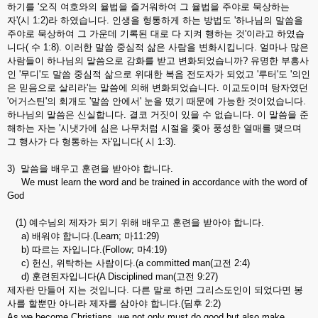
하기를 '오직 여호와의 율법을 즐거워하여 그 율법을 주야로 묵상하는
자'(시 1:2)라 하였습니다. 인생을 형통하게 하는 방법도 '하나님의 말씀을
주야로 묵상하여 그 가운데 기록된 대로 다 지켜 행하는 것'이라고 하였습
니다( 수 1:8). 이러한 말씀 중심적 삶은 사람을 변화시킵니다. 얼마나 많은
사람들이 하나님의 말씀으로 감화를 받고 변화되었습니까? 유명한 부흥사
인 '무디'도 말씀 중심적 삶으로 위대한 복음 전도자가 되었고 '루터'도 '의인
은 믿음으로 살리라'는 말씀에 의해 변화되었습니다. 이교도이며 탕자였던
'어거스틴'의 회개도 '말씀 안에서' 눈을 떴기 때문에 가능한 것이었습니다.
하나님의 말씀은 신실합니다. 결코 거짓이 있을 수 없습니다. 이 말씀을 준
해하는 자는 '시냇가에 심은 나무처럼 시절을 좇아 풍성한 열매를 맺으며
그 행사가 다 형통하는 자'입니다( 시 1:3).
3) 말씀을 배우고 훈련을 받아야 합니다.
We must learn the word and be trained in accordance with the word of
God
(1) 예수님의 제자가 되기 위해 배우고 훈련을 받아야 합니다.
a) 배워야 합니다.(Learn; 마11:29)
b) 따르는 자입니다.(Follow; 마4:19)
c) 헌신, 위탁하는 사람이다.(a committed man(고전 2:4)
d) 훈련된자입니다(A Disciplined man(고전 9:27)
제자란 만들어 지는 것입니다. 다른 말로 하면 그리스도인이 되었다면 봉
사를 할뿐만 아니라 제자를 삼아야 합니다.(딤후 2:2)
As we become Christians, we not only must do good but also make