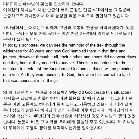
리라” 하신 예수님의 말씀을 연상하게 합니다.
이와같이 하나님께 대한 순종이 복의 근원인 만큼 5-10에서는 그 말씀에
순종하므로 가나안에서 더욱 풍성한 복을 누리도록 권면하고 있습니다.
하나님께서는 때로는 우리에게 고난과 고통의 환경을 허락하실때가 있습
니다. 우리는 오도 가도 못하는 이런 환경 가운데서 억지로 인내력을 키
우면서 살게 됩니다.
In today’s scripture, we can see the reminder of the trek through the
wilderness for 40 years and how God humbled them in that time and
journey. However, through it all, their clothes and shoes did not wear down
and they had all they needed to survive. This is in accordance to the
scripture to seek first the Kingdom of God and all things will be provided
unto you. As they were obedient to God, they were blessed with a land
that was abundant in all things.
왜 하나님은 이런 환경을 주셨을까? Why did God create this situation?
사람들은 답답하고 힘들어하며 이런 물음을 할 때가 있습니다. 그러나 본
문은 이런 고통에도 하나님의 뜻이 있다고 기록하고 있습니다. 이와 같이
우리 성도의 삶은 다 하나님의 섭리 가운데 이루어집니다. 하나님께서 이
스라엘 백성에게 40년간의 광야 생활을 허락하신 것도 하나님의 뜻이 있었
습니다. 본문이 바로 그 이유를 우리에게 말씀해 주고 있습니다. 왜 하나님
이 우리에게 고통의 광야를 허락하시는가를 알아봅시다.