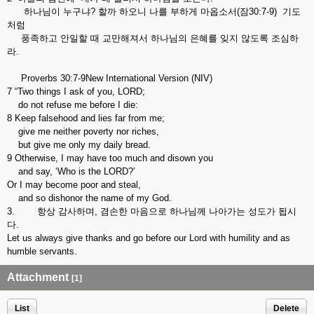
하나님이 누구냐? 할까 하오니 나를 부하게 마옵소서(잠30:7-9) 기도
처럼
풍족하고 안일할 때 교만해져서 하나님의 은혜를 잊지 않도록 조심하
라.
Proverbs 30:7-9New International Version (NIV)
7 “Two things I ask of you, LORD;
do not refuse me before I die:
8 Keep falsehood and lies far from me;
give me neither poverty nor riches,
but give me only my daily bread.
9 Otherwise, I may have too much and disown you
and say, ‘Who is the LORD?’
Or I may become poor and steal,
and so dishonor the name of my God.
3. 항상 감사하며, 겸손한 마음으로 하나님께 나아가는 성도가 됩시
다.
Let us always give thanks and go before our Lord with humility and as
humble servants.
Attachment
[1]
List
Delete