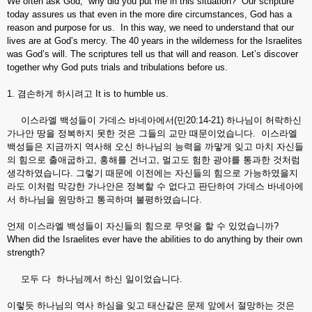
We often ask God, “why did you put me in this situation?” Our scripture
today assures us that even in the more dire circumstances, God has a
reason and purpose for us. In this way, we need to understand that our
lives are at God’s mercy. The 40 years in the wilderness for the Israelites
was God’s will. The scriptures tell us that will and reason. Let’s discover
together why God puts trials and tribulations before us.
1. 겸손하게 하시려고 It is to humble us.
이스라엘 백성들이 가데스 바네아에서(민20:14-21) 하나님이 허락하신
가나안 땅을 정복하지 못한 것은 그들의 교만 때문이었습니다. 이스라엘
백성들은 지금까지 역사해 오신 하나님의 능력을 까맣게 잊고 마치 자신들
의 힘으로 출애굽하고, 홍해를 건너고, 멀고도 험한 광야를 통과한 것처럼
생각하였습니다. 그렇기 때문에 이전에는 자신들의 힘으로 가능하였을지
라도 이처럼 막강한 가나안은 정복할 수 없다고 판단하여 가데스 바네아에
서 하나님을 원망하고 통곡하며 불평하였습니다.
언제 이스라엘 백성들이 자신들의 힘으로 무엇을 할 수 있었습니까?
When did the Israelites ever have the abilities to do anything by their own
strength?
모두 다 하나님께서 하신 일이었습니다.
이렇듯 하나님의 역사 하심을 잊고 태산같은 문제 앞에서 절망하는 것은