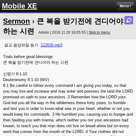
Mobile XE
Menu
Sermon
› 큰 복을 받기전에 견디어야
하는 시련
Admin | 2016.11.20 18:05:55 |
Skip to menu
설교 음성파일 듣기 :
112016.mp3
Trials before great blessings
큰 복을 받기전에 견디어야 하는 시련
신명기 8:1-10
Deuteronomy 8:1-10 (NIV)
8:1 Be careful to follow every command I am giving you today, so that
you may live and increase and may enter and possess the land the LORD
promised on oath to your ancestors. 2 Remember how the LORD your
God led you all the way in the wilderness these forty years, to humble
and test you in order to know what was in your heart, whether or not you
would keep his commands. 3 He humbled you, causing you to hunger and
then feeding you with manna, which neither you nor your ancestors had
known, to teach you that man does not live on bread alone but on every
word that comes from the mouth of the LORD. 4 Your clothes did not