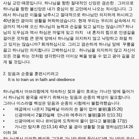
사실 교만 때문입니다. 하나님을 향한 절대적인 신앙은 겸손한 . 그러므로
하나님을 향한 불신앙은 내가 중심이 된 교만에서 나오는 처사입니다. 그
래서 하나님은 이들을 낮추시고 절대적으로 하나님만 의지하게 하시려고
40년동안 광야의 생활을 허락하셨습니다. 현재 우리는 우리의 삶속에서 지
금까지 역사해 오신 하나님의 능력과 손길을 잊고 살지는 않습니까? 하나
님의 도우심과 역사 하심은 까맣게 잊고 마치 내 혼자의 힘으로 인생길을
걸어온 것처럼 큰 문제 앞에서 하나님을 의지하지 않고 낙망하고 좌절 하
고 있지는 않습니까? 회개하십시오. 그리고 겸손하게 하나님 앞에 무릎을
끓고 하나님만 의지합니다 고백하십시오. 하나님을 의지하지 않고 자신이
모든 것을 하는 것처럼 생각한다면 더이상 복을 받을 수 없고 광야 길을 걷
게 될 것입니다.
2. 믿음과 순종을 훈련시키려고
It is to train us in faith and obedience
하나님께서 아브라함에게 약속하신 젖과 꿀이 흐르는 가나안 땅에 들어가
서 하나님의 왕국을 세우기 위해서는 믿음과 순종의 백성이 필요합니다.
그러나 이스라엘 백성은 믿음과 순종의 시험에서 불합격했습니다.
• 애굽에서 나온지 3일째날 마라의 쓴 물이 없어 불평(출15:26)
• 신광야에서 2월15일째 만나와 메추라기 불평(출16 민11:31)
• 신광야에서 떠나 르비딤에 도착하여 물이 없다고 불평(출 17장)
• 가나안 탐지후 (민13,14) 40년 을 광야 생활할 것을 명하심(민14:26
이하 34
하나님께서 이러한 백성을 그대로 가나안 땅에 들이신다면 가나안의 우상