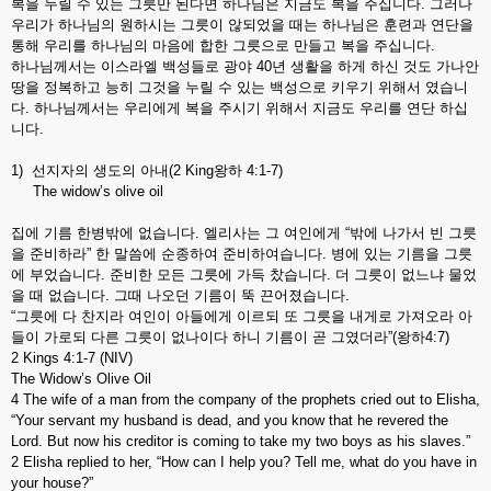
복을 누릴 수 있는 그릇만 된다면 하나님은 지금도 복을 주십니다. 그러나
우리가 하나님의 원하시는 그릇이 않되었을 때는 하나님은 훈련과 연단을
통해 우리를 하나님의 마음에 합한 그릇으로 만들고 복을 주십니다.
하나님께서는 이스라엘 백성들로 광야 40년 생활을 하게 하신 것도 가나안
땅을 정복하고 능히 그것을 누릴 수 있는 백성으로 키우기 위해서 였습니
다. 하나님께서는 우리에게 복을 주시기 위해서 지금도 우리를 연단 하십
니다.
1) 선지자의 생도의 아내(2 King왕하 4:1-7)
The widow’s olive oil
집에 기름 한병밖에 없습니다. 엘리사는 그 여인에게 “밖에 나가서 빈 그릇
을 준비하라” 한 말씀에 순종하여 준비하여습니다. 병에 있는 기름을 그릇
에 부었습니다. 준비한 모든 그릇에 가득 찼습니다. 더 그릇이 없느냐 물었
을 때 없습니다. 그때 나오던 기름이 뚝 끈어졌습니다.
“그릇에 다 찬지라 여인이 아들에게 이르되 또 그릇을 내게로 가져오라 아
들이 가로되 다른 그릇이 없나이다 하니 기름이 곧 그였더라”(왕하4:7)
2 Kings 4:1-7 (NIV)
The Widow’s Olive Oil
4 The wife of a man from the company of the prophets cried out to Elisha,
“Your servant my husband is dead, and you know that he revered the
Lord. But now his creditor is coming to take my two boys as his slaves.”
2 Elisha replied to her, “How can I help you? Tell me, what do you have in
your house?”