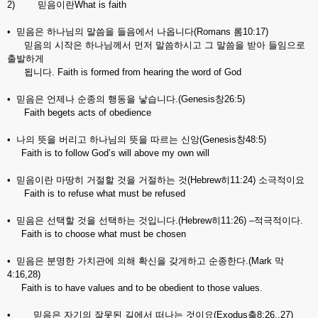
2) 믿음이란What is faith
• 믿음은 하나님의 말씀을 들음에서 나옵니다(Romans 롬10:17)
믿음의 시작은 하나님께서 먼저 말씀하시고 그 말씀을 받아 들임으로
출발하게
됩니다. Faith is formed from hearing the word of God
• 믿음은 언제나 순종의 행동을 낳습니다.(Genesis창26:5)
Faith begets acts of obedience
• 나의 뜻을 버리고 하나님의 뜻을 따르는 신앙(Genesis창48:5)
Faith is to follow God’s will above my own will
• 믿음이란 마땅히 거절할 것을 거절하는 것(Hebrew히11:24) 소극적이요
Faith is to refuse what must be refused
• 믿음은 선택할 것을 선택하는 것입니다.(Hebrew히11:26) –적극적이다.
Faith is to choose what must be chosen
• 믿음은 분명한 가치관에 의해 확신을 갖게하고 순종한다.(Mark 막
4:16,28)
Faith is to have values and to be obedient to those values.
• 믿음은 자기의 잘못된 길에서 떠나는 것이요(Exodus출8:26,,27)