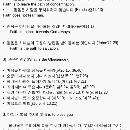
Faith is to leave the path of condemnation.
• 믿음은 사람을 두려워하지 않습니다.(Exodus출14:13)
Faith does not fear man.
• 믿음은 하나님을 바라보는 것입니다.(Hebrew히11:1)
Faith is to look towards God always.
• 믿음은 하나님의 구원의 방편을 받아들이는 것입니다.(John요1:29)
Faith is the path to salvation.
3) 순종이란? (What is the Obedience?)
• 마음을 다하고 성품을 다하라(신26:16; 36:46)
• 순종이 제사보다 낫다 하셨다(삼상15:22; 행7:23)
• 하나님 나라에 들어가게 됩니다.(마7:21 눅8:21)
• 죄에 대하여 죽습니다.(롬6:2; 갈5:24; 골3:3; 갈2:20)
• 시련 가운데 순합ㅈ니다.(욥; 엘리(삼상3:18; 댜윗(삼하12:23
• 하나님의 뜻에 순종합니다.(마6:10; 그리스도(마26:42);
• 마음으로 행함(엡6:6; 히13:21)
3. 마침내 복을 주시려고 It is to bless you
하나님은 우리에게 복을 주시기 원하십니다. 우리가 하나님이 주시는