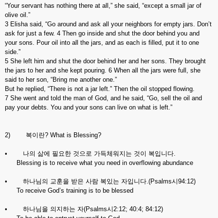
“Your servant has nothing there at all,” she said, “except a small jar of
olive oil.”
3 Elisha said, “Go around and ask all your neighbors for empty jars. Don’t
ask for just a few. 4 Then go inside and shut the door behind you and
your sons. Pour oil into all the jars, and as each is filled, put it to one
side.”
5 She left him and shut the door behind her and her sons. They brought
the jars to her and she kept pouring. 6 When all the jars were full, she
said to her son, “Bring me another one.”
But he replied, “There is not a jar left.” Then the oil stopped flowing.
7 She went and told the man of God, and he said, “Go, sell the oil and
pay your debts. You and your sons can live on what is left.”
2) 복이란? What is Blessing?
• 나의 삶에 필요한 것으로 가득체워지는 것이 복입니다.
Blessing is to receive what you need in overflowing abundance
• 하나님의 교훈을 받은 사람 복있는 자입니다.(Psalms시94:12)
To receive God’s training is to be blessed
• 하나님을 의지하는 자(Psalms시2:12; 40:4; 84:12)