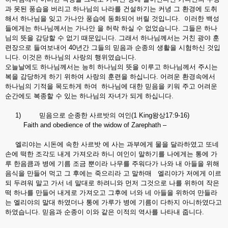
과 못된 풍습을 버리고 하나님의 나라를 건설하기는 커녕 그 환경에 도취
해서 하나님을 잊고 가나안 풍습에 동화되어 버릴 것입니다. 이러한 백성
들에게는 하나님께서는 가나안 을 허락 하실 수 없었습니다. 그들은 하나
님의 뜻을 감당할 수 없기 때문입니다. 그래서 하나님께서는 거친 광야 훈
련장으로 들여보내어 40년간 그들의 믿음과 순종의 생활을 시험하신 것입
니다. 이것은 하나님의 사랑의 행위였습니다.
오늘날에도 하나님께서는 능히 하나님의 뜻을 이루고 하나님께서 주시는
복을 감당하게 하기 위하여 사랑의 훈련을 하십니다. 어려운 환경속에서
하나님의 기적을 목도하게 하여 하나님에 대한 믿음을 키워 주고 어려운
순간에도 복종할 수 있는 하나님의 자녀가 되게 하십니다.
1) 믿음으로 순종한 사르밧의 여인(1 King왕상17:9-16)
Faith and obedience of the widow of Zarephath –
엘리야는 시돈에 속한 사르밧 에 사는 과부에게 물을 달라하였고 또네
손에 떡한 조각도 내게 가져오라 하니 여인이 말하기를 나에게는 통에 가
루 한음큼과 병에 기름 조금 뿐이라 나무를 주워다가 나와 내 아들을 위해
음식을 만들어 먹고 그 후에는 죽으리라 고 말하매 엘리야가 저에게 이르
되 두려워 말고 가서 네 말대로 하려니와 먼저 그것으로 나를 위하여 작은
떡 하나를 만들어 내게로 가져오고 그후에 너와 네 아들을 위하여 만들라
는 엘리야의 말대 하였더나 통에 가루가 병에 기름이 다하지 아니하였다고
하였습니다. 믿음과 순종이 이와 같은 이적의 역사를 나타내 줍니다.