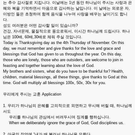
는 추수 감사절로 지킵니다. 이날에는 1년 동안 하나님이 주시는 사랑과 은
혜와 복을 기억하면서 마음으로 감사하는 날입니다. 이 날에는 외로운 자,
이방인 들은 초청하여 함께 음식을 나누며 사랑을 배우는 날이기도 합니
다.
성도 여러분은 어떤 감사할 일이 있습니까?
건강, 자녀문제, 물질적으로 풍요로워서, 이시간 하나님께 드립시다. 하나
님은 100배, 60배,30배로 체워 주실 것입니다.
Today is Thanksgiving day as the 4th Thursday of November. On this
day, we must remember and give thanks for the love and grace and
blessings that God has given to us throughout the year. On this day,
those who are lonely, those who are outsiders, are welcome to join in
feasting and together learning about the love of God.
My brothers and sisters, what do you have to be thankful for? Health,
children, material blessings, all these things, give thanks to God at this
time. God will multiply all blessings 100x, 50x, 30x for you.
우리에게 주시는 교훈 Application
1. 우리가 하나님의 은혜를 고의적으로 외면하고 무시해 버릴 때, 하나님께
서도
우리를 하나님의 관심에서 버려두시며 징계를 행하십니다.
When we deliberately ignore the grace of God, God disciplines us.
2 아굴의 잠언에 “내가 배 불러서 하나님을 모른다.