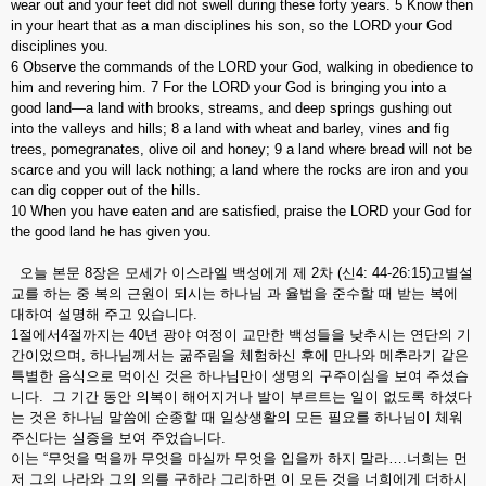
wear out and your feet did not swell during these forty years. 5 Know then
in your heart that as a man disciplines his son, so the LORD your God
disciplines you.
6 Observe the commands of the LORD your God, walking in obedience to
him and revering him. 7 For the LORD your God is bringing you into a
good land—a land with brooks, streams, and deep springs gushing out
into the valleys and hills; 8 a land with wheat and barley, vines and fig
trees, pomegranates, olive oil and honey; 9 a land where bread will not be
scarce and you will lack nothing; a land where the rocks are iron and you
can dig copper out of the hills.
10 When you have eaten and are satisfied, praise the LORD your God for
the good land he has given you.
오늘 본문 8장은 모세가 이스라엘 백성에게 제 2차 (신4: 44-26:15)고별설
교를 하는 중 복의 근원이 되시는 하나님 과 율법을 준수할 때 받는 복에
대하여 설명해 주고 있습니다.
1절에서4절까지는 40년 광야 여정이 교만한 백성들을 낮추시는 연단의 기
간이었으며, 하나님께서는 굶주림을 체험하신 후에 만나와 메추라기 같은
특별한 음식으로 먹이신 것은 하나님만이 생명의 구주이심을 보여 주셨습
니다. 그 기간 동안 의복이 해어지거나 발이 부르트는 일이 없도록 하셨다
는 것은 하나님 말씀에 순종할 때 일상생활의 모든 필요를 하나님이 체워
주신다는 실증을 보여 주었습니다.
이는 “무엇을 먹을까 무엇을 마실까 무엇을 입을까 하지 말라….너희는 먼
저 그의 나라와 그의 의를 구하라 그리하면 이 모든 것을 너희에게 더하시