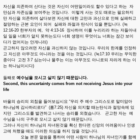
자신을 의존하여 산다는 것은 자신이 어떤일이라도 할수 있다고 하는 자
만심과 자존심을 보여주는 것입니다. 이렇게 사는 것도 때로는 필요하지
만 자신을 의존하며 살다보면 자신에 대한 교만과 과신으로 인해 실패하고
절망하는 근본 요인이 되어 실패와 좌절과 탄식이 있을 뿐입니다. (눅
12:16-20 한부자의 예, 약 4:13-16 장사하여 이를 누리리라 하는 자들아내
일 일을 너희가 알지 못하는도다 너희 생명이 무엇이뇨 너희는 잠간 보이
다가 없어지는 안개니라)
곤고하지 않으려면 자신을 과신하지 않는 것입니다. 우리의 한계를 인정하
고 자신은 아무것도 아니라는 것을 아는 것입니다. (눅17:10 우리는 무익한
종이다 고전 3:7 심는이나 물주는 이는 아무것도 아니로되 자라게 하는 이
는 하나님이시다)
둘째로
예수님을
모시고
살지
않기
때문입니다
.
Second, this uncertainty comes from not receiving Jesus into your
life
바울의 승리의 외침을 들어보십시요 “우리 주 예수 그리스도로 말미암아
하나님께 감사하리로다” (롬7:25) 자신을 의지할 때는탄식과 절망속에 있
지만 그리스도를 발견하고 나서는 승리를 외쳤습니다. 곤고한 자는 예
수님을 나의 구주로 모시고 살지 않기 때문입니다.
그러나 자신이 하나님의 자녀된것을 확신 한다면 신앙의 어려움이나 인생
고에 처했을 때도 이러한 의심을 하지 않을 것입니다.
오늘 본문 말씀을 통하여 어떤 사람이 하나님의 자녀인가를 함께