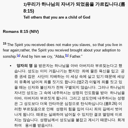
우리가
하나님의
자녀가
되었음을
가르킵니다.(
롬
1)
8:15)
Tell others that you are a child of God
Romans 8:15 (NIV)
15
The Spirit you received does not make you slaves, so that you live in
fear again;rather, the Spirit you received brought about your adoption to
[
a
]
[
b
]
sonship.
And by him we cry,
“Abba,
Father.”
양자의
영
을 받은자는 하나님을 아바 아버지라 부르짖는다고 했
습니다. 성도는 이미 거듭나기는 했지만 죄에 물든 육신을 입고 공
중 권세 잡은 사단이 지배하는 이 세상 속에 살고 있기 때문에 세상
의 유혹에 넘어져 죄를 짓기도 합니다.(엡2:2) 이렇게 죄를 짓고 있
을 때는 신자와 불신자가 전혀 구별되지 않습니다. 그러나 하나님의
자녀인 성도는 그 속에 내주하시는 성령의 인도함을 받아 하나님을
아바, 아버지라 부르짓게 됩니다. 그리고 성도안에 내주하시는 성령
은 그 성도보다 더욱 안타까운 심정으로 탄식하십니다.(롬8:26) 이
러한 부르짖음으로 인해 성령의 힘을 입어 다시 죄의 길에서 벗어
나게 됩니다. 때로는 실패하여 넘어질 수 있지만 결코 멸망에 이르
지는 않습니다. 성령님께서 성도님을 붙잡고 계시기 때문니다. 회개
하여 용서를 받읍시다.