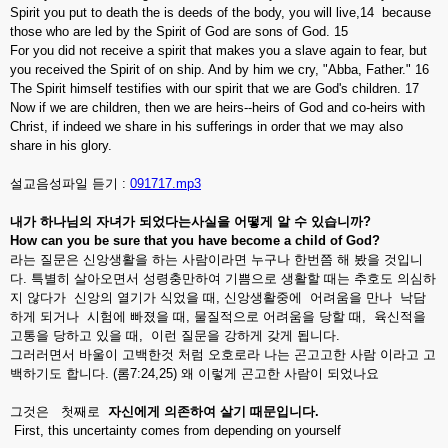
Spirit you put to death the is deeds of the body, you will live,14 because
those who are led by the Spirit of God are sons of God. 15
For you did not receive a spirit that makes you a slave again to fear, but
you received the Spirit of on ship. And by him we cry, "Abba, Father." 16
The Spirit himself testifies with our spirit that we are God's children. 17
Now if we are children, then we are heirs--heirs of God and co-heirs with
Christ, if indeed we share in his sufferings in order that we may also
share in his glory.
설교음성파일 듣기 :
091717.mp3
내가
하나님의
자녀가
되었다는사실을
어떻게
알
수
있습니까
?
How can you be sure that you have become a child of God?
라는 질문은 신앙생활을 하는 사람이라면 누구나 한번쯤 해 봤을 것입니
다. 특별히 살아오면서 성령충만하여 기쁨으로 생활할 때는 추호도 의심하
지 않다가 신앙의 열기가 식었을 때, 신앙생활중에 어려움을 만나 낙담
하게 되거나 시험에 빠졌을 때, 물질적으로 어려움을 당할 때, 육신적을
고통을 당하고 있을 때, 이런 질문을 강하게 갖게 됩니다.
그러러면서 바울이 고백한것 처럼 오호로라 나는 곤고고한 사람 이라고 고
백하기도 합니다. (롬7:24,25) 왜 이렇게 곤고한 사람이 되었나요
그것은 첫째로
자신에게
의존하여
살기
때문입니다
.
First, this uncertainty comes from depending on yourself