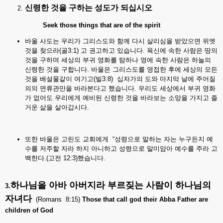
신령한
것을
구하는
성도가
되십시오
Seek those things that are of the spirit
바울 사도는 우리가 그리스도와 함께 다시 살리심을 받았으면 위엣
것을 찾으라(골3:1) 고 권고하고 있습니다. 육신에 속한 사람은 땅의
것을 구하며 세상의 부귀 영화를 탐하나 영에 속한 사람은 하늘의
신령한 것을 구합니다. 바울은 그리스도를 영접한 후에 세상의 모든
것을 배설물같이 여기고(빌3:8) 십자가의 도와 마지막 날에 주어질
의의 면류관만을 바라본다고 했습니다. 우리도 세상에서 부귀 영화
가 없어도 우리에게 예비된 신령한 것을 바라보는 소망을 가지고 즐
거운 삶을 살아갑시다.
또한 바울은 고린도 교회에게 “성령으로 말하는 자는 누구든지 예
수를 저주할 자라 하지 아니하고 성령으로 말미암아 예수를 주라 고
백한다.(고전 12:3)했습니다.
하나님을
아바
아버지라
부르짖는
사람이
하나님의
3.
자녀다
(Romans 8:15)
Those that call god their Abba Father are
children of God