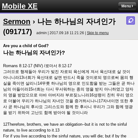
Mobile XE
Menu
Sermon
›
나는 하나님의 자녀인가
(091717)
admin | 2017.09.18 11:21:26 |
Skip to menu
Are you a child of God?
나는
하나님의
자녀인가
?
Romans 8:12-17 (NIV) /로마서 8:12-17
그러므로 형제들아 우리가 빚진 자로되 육신에게 져서 육신대로 살 것이
아니니라13너희가 육신대로 살면 반드시 죽을 것이로되 영으로써 몸의 행
실을 죽이면 살리니14무릇 하나님의 영으로 인도함을 받는 그들은 곧 하나
님의 아들이라15너희는 다시 무서워하는 종의 영을 받지 아니하였고 양자
의 영을 받았으므로 아바 아버지라 부르짖느니라16성령이 친히 우리 영으
로 더불어 우리가 하나님의 자녀인 것을 증거하시나니17자녀이면 또한 후
사 곧 하나님의 후사요 그리스도와 함께 한 후사니 우리가 그와 함께 영광
을 받기 위하여 고난도 함께 받아야 될 것이니라
12Therefore, brothers, we have an obligation--but it is not to the sinful
nature, to live according to it.13
For if you live according to the sinful nature, you will die; but if by the