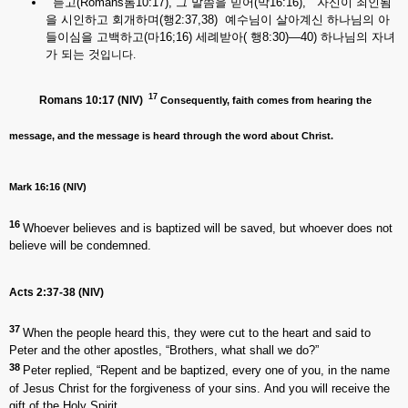
듣고(Romans롬10:17), 그 말씀을 믿어(막16:16), 자신이 죄인됨
을 시인하고 회개하며(행2:37,38) 예수님이 살아계신 하나님의 아
들이심을 고백하고(마16;16) 세례받아( 행8:30)—40) 하나님의 자녀
가 되는 것
입니다.
17
Romans 10:17 (NIV)
Consequently, faith comes from hearing the
message, and the message is heard through the word about Christ.
Mark 16:16 (NIV)
16
Whoever believes and is baptized will be saved, but whoever does not
believe will be condemned.
Acts 2:37-38 (NIV)
37
When the people heard this, they were cut to the heart and said to
Peter and the other apostles, “Brothers, what shall we do?”
38
Peter replied, “Repent and be baptized, every one of you, in the name
of Jesus Christ for the forgiveness of your sins. And you will receive the
gift of the Holy Spirit.