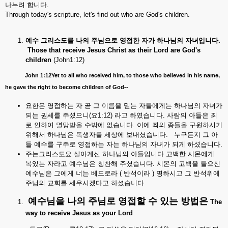
나누려 합니다.
Through today's scripture, let's find out who are God's children.
예수
그리스도를
나의
주님으로
영접한
자가
하나님의
자녀입니다
.
Those that receive Jesus Christ as their Lord are God's
children
(John1:12)
John 1:12Yet to all who received him, to those who believed in his name,
he gave the right to become children of God--
요한은 영접하는 자 곧 그 이름을 믿는 자들에게는 하나님의 자녀가
되는 권세를 주셨으니(요1:12) 라고 하였습니다. 사람의 아들은 죄
로 인하여 멸망받을 수밖에 없습니다. 이에 죄의 종들을 구원하시기
위해서 하나님은 독생자를 세상에 보내셨습니다. 누구든지 그 아
들 예수를 구주로 영접하는 자는 하나님의 자녀가 되게 하셨습니다.
주는그리스도요 살아계신 하나님의 아들입니다 고백한 시몬에게
복있는 자라고 예수님은 칭찬해 주셨습니다. 시몬의 고백을 들으신
예수님은 그에게 너는 베드로라 ( 반석이라 ) 명하시고 그 반석위에
주님의 교회를 세우시겠다고 하셨습니다.
예수님을
나의
주님로
영접할
수
있는
방법은
The
way to receive Jesus as your Lord