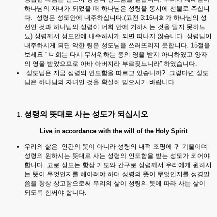
하나님의 자녀가 되었을 때 하나님은 성령을 동시에 선물로 주십니
다. 성령은 성도안에 내주하십니다.(고전 3:16너희가 하나님의 성
전인 것과 하나님의 성령이 너희 안에 거하시는 것을 알지 못하느
뇨) 성령께서 성도안에 내주하시게 되면 떠나지 않습니다. 성령님이
내주하시게 되면 악한 령은 성도님을 쓰러뜨리지 못합니다. 15절을
보세요 “ 너희는 다시 무서워하는 종의 영을 받지 아니하였고 양자
의 영을 받았으므로 아바 아버지라 부르짖느니라” 하였습니다.
성도님은 지금 성령의 인도함을 따르고 있습니까? 그렇다면 성도
님은 하나님의 자녀인 것을 확실히 믿으시기 바랍니다.
셩령의
뜻대로
사는
성도가
되십시오
Live in accordance with the will of the Holy Spirit
우리의 삶은 인간의 뜻이 아니라 성령의 내적 조명에 귀 기울이며
성령의 원하시는 뜻대로 사는 성령의 인도함을 받는 성도가 되어야
합니다. 고로 성도는 항상 기도와 간구로 성령께서 우리에게 원하시
는 뜻이 무엇인지를 해아려야 하며 성령의 뜻이 무엇인지를 성경말
씀을 항상 상고함으로써 우리의 삶이 성령의 뜻에 따라 사는 삶이
되도록 힘써야 합니다.