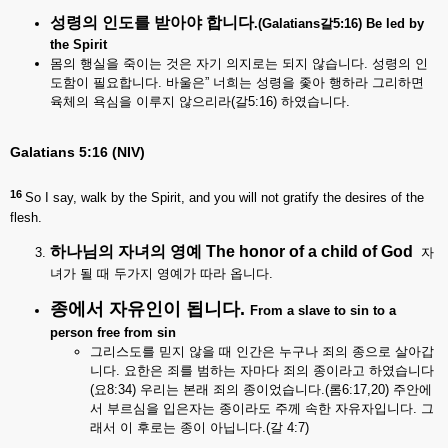
성령의
인도를
받아야
합니다
.(Galatians
갈5:16) Be led by
the Spirit
몸의 행실을 죽이는 것은 자기 의지로는 되지 않습니다. 성령의 인
도함이 필요합니다. 바울은” 너희는 성령을 좇아 행하라 그리하면
육체의 욕심을 이루지 않으리라(갈5:16) 하였습니다.
Galatians 5:16 (NIV)
16
So I say, walk by the Spirit, and you will not gratify the desires of the
flesh.
하나님의
자녀의
영예
The honor of a child of God
자
녀가 될 때 두가지 영예가 따라 옵니다.
종에서
자유인이
됩니다
.
From a slave to sin to a
person free from sin
그리스도를 믿지 않을 때 인간은 누구나 죄의 종으로 살아갑
니다. 요한은 죄를 범하는 자마다 죄의 종이라고 하였습니다
(요8:34) 우리는 본래 죄의 종이었습니다.(롬6:17,20) 주안에
서 부르심을 입은자는 종이라도 주께 속한 자유자입니다. 그
래서 이 후로는 종이 아닙니다.(갈 4:7)