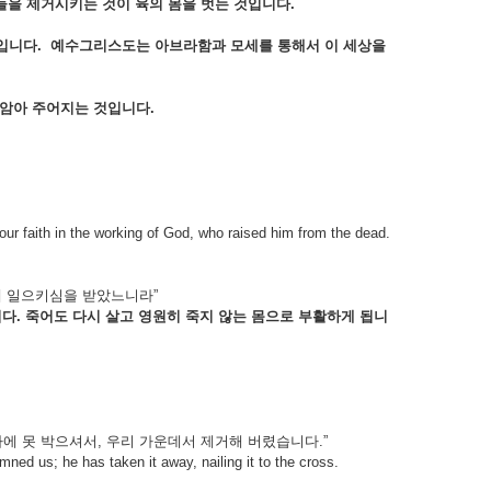
들을
제거시키는
것이
육의
몸을
벗는
것입니다.
입니다. 예수그리스도는 아브라함과
모세를
통해서
이
세상을
미암아
주어지는
것입니다.
our faith in the working of God, who raised him from the dead.
께 일으키심을 받았느니라”
다.
죽어도
다시
살고
영원히
죽지
않는
몸으로
부활하게
됩니
 못 박으셔서, 우리 가운데서 제거해 버렸습니다.”
ned us; he has taken it away, nailing it to the cross.