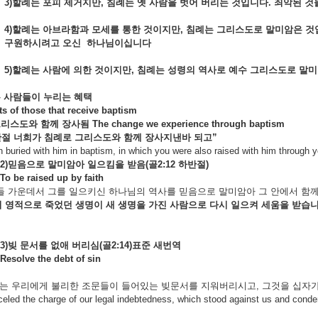
3)
할례는
포피
제거지만,
침례는
옛
사람을
벗어
버리는
것입니다.
죄악된
것
4)
할례는
아브라함과
모세를
통한
것이지만,
침례는
그리스도로
말미암은
것
구원하시려고
오신
하나님이십니다
5)
할례는
사람에
의한
것이지만,
침례는
성령의
역사로
예수
그리스도로
말
은
사람들이
누리는
혜택
ts of those that receive baptism
그리스도와
함께
장사됨
The change we experience through baptism
반절
너희가
침례로
그리스도와
함께
장사지낸바
되고
”
 buried with him in baptism, in which you were also raised with him through y
2)
믿음으로
말미암아
일으킴을
받음
(
골2:12
하반절)
To be raised up by faith
들 가운데서 그를 일으키신 하나님의 역사를 믿음으로 말미암아 그 안에서 함
서
영적으로
죽었던
생명이
새
생명을
가진
사람으로
다시
일으켜
세움을
받습니
3)
빚
문서를
없애
버리심(
골2:14)
표준
새번역
Resolve the debt of sin
 우리에게 불리한 조문들이 들어있는 빚문서를 지워버리시고, 그것을 십자가에
eled the charge of our legal indebtedness, which stood against us and condem