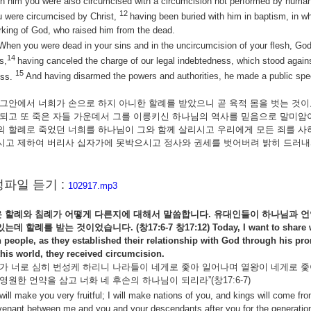
In him you were also circumcised with a circumcision not performed by human 
12
u were circumcised by Christ,
having been buried with him in baptism, in wh
king of God, who raised him from the dead.
When you were dead in your sins and in the uncircumcision of your flesh, G
14
s,
having canceled the charge of our legal indebtedness, which stood agains
15
oss.
And having disarmed the powers and authorities, he made a public spe
 그안에서 너희가 손으로 하지 아니한 할례를 받았으니 곧 육적 몸을 벗는 것
 되고 또 죽은 자들 가운데서 그를 이릉키신 하나님의 역사를 믿음으로 말미암아
의 할례로 죽었던 너희를 하나님이 그와 함께 살리시고 우리에게 모든 죄를 사
시고 제하여 버리사 십자가에 못박으시고 정사와 권세를 벗어버려 밝히 드러
파일 듣기 :
102917.mp3
은
할례와
침례가
어떻게
다른지에
대해서
말씀합니다.
유대인들이
하나님과
언
있는데
할례를
받는
것이었습니다. (
창17:6-7
창17:12) Today, I want to share
 people, as they established their relationship with God through his prom
this world, they received circumcision.
내가 너로 심히 번성케 하리니 나라들이 네게로 좇아 일어나며 열왕이 네게로 좇
 영원한 언약을 삼고 너화 네 후손의 하나님이 되리라”(창17:6-7)
 will make you very fruitful; I will make nations of you, and kings will come f
venant between me and you and your descendants after you for the generatio