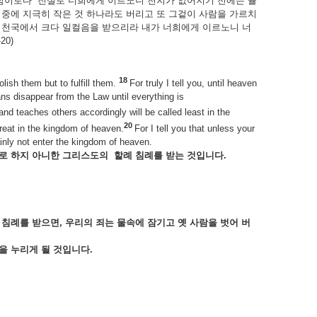
 함이로다 진실로 너희에게 이르노니 천지가 없어지기 전에는 율
중에 지극히 작은 것 하나라도 버리고 또 그겉이 사람을 가르치
 천국에서 크다 일컬음을 받으리라 내가 너희에게 이르노니 너
0)
18
lish them but to fulfill them.
For truly I tell you, until heaven
eans disappear from the Law until everything is
d teaches others accordingly will be called least in the
20
eat in the kingdom of heaven.
For I tell you that unless your
ainly not enter the kingdom of heaven.
으로
하지
아니한
그리스도의
할례
침례를
받는
것입니다.
고
침례를
받으면,
우리의
죄는
물속에
잠기고
옛
사람을
벗어
버
락을
누리게
될
것입니다.