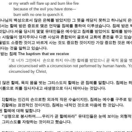
or my wrath will flare up and burn like fire
because of the evil you have done—
burn with no one to quench it.
하나님의
백성으로서
많은
은혜를
받았지만
그
뜻을
깨닫지
못하고
하나님의
은
께서는 할례
받은
증표로
맺은
언약을
침례를
통하여
이루셨습니다.
침례
받은
것입니다.
바울 당시의
몇몇
유대인들은
예수믿고
침례를
받았어도
할례를
받
는
사람들이
영지주의나
다른
사상과
혼합되어
골로새
교회에
혼돈을
주고
있습
율법도
소중한
것이고
바르게
사는
것도
중요한
것이지만
가장
중요한
것은
예
하다는
것을
말하고
있습니다.
받는
침례
The baptism that we receive
“ 또 너가 그안에서 손으로 하지 아니한 할례를 받았으니 곧 육적 몸을 벗
also circumcised with a circumcision not performed by human hands. You
circumcised by Christ,
지
않은
할례,
육의
몸을
벗는
그리스도의
할례는
곧
침례를
말합니다.
침례는
이름으로
죄를
장사지내고
새생명으로
다시
태어나는
것입니다.
1)
할례는
인간의
손으로한
외과적
작은
수술이지만,
침례는
예수를
구주로
믿
2)
할례는
표면적인
것이지만,
침례는
내적인
것으로
마음에
한
것입니다.
된
할례에
대해
말합니다
“
성령으로
봉사하며…..
우리가
곧
할례파라”
유대인들은 눈에
보이는
외형
그리스도를
자랑하는
것이라고
했습니다.