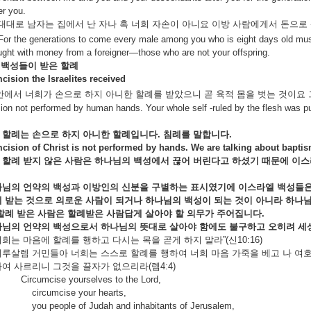
er you.
2대대로 남자는 집에서 난 자나 혹 너희 자손이 아니요 이방 사람에게서 돈으로 산
For the generations to come every male among you who is eight days old must
ght with money from a foreigner—those who are not your offspring.
백성들이
받은
할례
cision the Israelites received
 그안에서 너희가 손으로 하지 아니한 할례를 받았으니 곧 육적 몸을 벗는 것이
ion not performed by human hands. Your whole self -ruled by the flesh was 
 할례는
손으로
하지
아니한
할례입니다.
침례를
말합니다.
cision of Christ is not performed by hands. We are talking about baptis
 할례
받지
않은
사람은
하나님의
백성에서
끊어
버린다고
하셨기
때문에
이스
나님의
언약의
백성과
이방인의
신분을
구별하는
표시였기에
이스라엘
백성들
례
받는
것으로
의로운
사람이
되거나
하나님의
백성이
되는
것이
아니라
하나
할례
받은
사람은
할례받은
사람답게
살아야
할
의무가
주어집니다.
나님의
언약의
백성으로서
하나님의
뜻대로
살아야
함에도
불구하고
오히려
세
희는 마음에 할례를 행하고 다시는 목을 곧게 하지 말라”(신10:16)
루살렘 거민들아 너희는 스스로 할례를 행하여 너희 마음 가죽을 베고 나 여
여 사르리니 그것을 끌자가 없으리라(렘4:4)
Circumcise yourselves to the Lord,
circumcise your hearts,
you people of Judah and inhabitants of Jerusalem,