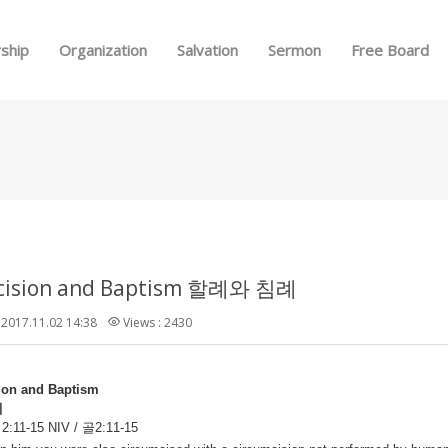
Skip to menu
ship
Organization
Salvation
Sermon
Free Board
cision and Baptism 할례와 침례
2017.11.02 14:38
Views : 2430
ion and Baptism
례
 2:11-15 NIV / 골2:11-15