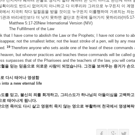
나 선지자나 폐하려 온줄로 생각지 말라 폐하러 온 것이 아니요 완전케 하려
일획이라도 반드시 없어지지 아니하고 다 이루리라 그러므로 누구든지 이 계명 
국에서 지극히 작다 일컬음을 받을 것이요 누구든지 이를행하며 가르치는 자는
기관과 바리새인보다 더 낫지 못하면 결단코 천국에 들어가지 못하리라(마5:17-2
Matthew 5:17-20New International Version (NIV)
The Fulfillment of the Law
nk that I have come to abolish the Law or the Prophets; I have not come to abo
isappear, not the smallest letter, not the least stroke of a pen, will by any m
19
hed.
Therefore anyone who sets aside one of the least of these commands an
 heaven, but whoever practices and teaches these commands will be called gr
ss surpasses that of the Pharisees and the teachers of the law, you will cert
보혈을
믿는
믿음으로
의로운
사람이
되었습니다.
그것을
보여주는
증거가
손
으로
다시
태어나
영생함
 into a new eternal life
스도를
믿고,
불신의
죄를
회개하고,
그리스도가
하나님의
아들이심을
고백하
으로
태어나게
됩니다.
받으면
죽어도
다시
살고
영원히
죽지
않는
영으로
부활하여
천국에서
영생복