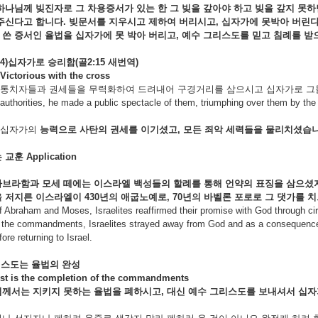
하나님께
빚진자로
그
차용증서가
있는
한
그
빚을
갚아야
하고
빚을
갚지
못하
주신다고
합니다.
빚문서를
지우시고
제하여
버리시고,
십자가에
못박아
버린
로
쓴
증서인
율법을
십자가에
못
박아
버리고,
예수
그리스도를
믿고
침례를
받
4)
십자가로
승리함(
골2:15
새번역)
Victorious with the cross
통치자들과 권세들을 무력화하여 드려내어 구경거리를 삼으시고 십자가로 그들을 이기셨느니라
authorities, he made a public spectacle of them, triumphing over them by the
십자가의
능력으로 사탄의
권세를
이기셨고,
모든
죄악
세력들을
물리치셨습
는
교훈
Application
아브라함과
모세
떼에는
이스라엘
백성들의
할례를
통해
언약의
표징을
삼으셨
을
저지른
이스라엘이 430
년의
애굽노예로, 70
년의
바벨론
포로로
그
댓가를
치
f Abraham and Moses, Israelites reaffirmed their promise with God through ci
o the commandments, Israelites strayed away from God and as a consequence 
ore returning to Israel.
리스도는
율법의
완성
ist is the completion of the commandments
님께서는
지키지
못하는
율법을
폐하시고,
대신
예수
그리스도를
보내셔서
십자