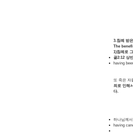
3.침례
받
The benefi
1)침례로
골2:12
상
having been
또 죽은 자
죄로 인해
다.
하나님께서는
having canc