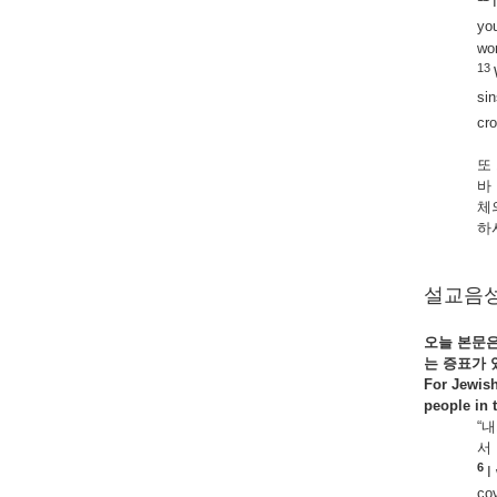
yo
wor
13
sin
cr
또
바
체
하
설교음성
오늘
본문
는
증표가
For Jewish
people in 
“
서
6
I
co