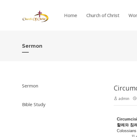
Home
Church of Christ
Wor
Sermon
Sermon
Circum
admin
Bible Study
Circumcis
할례와
침
Colossians
11