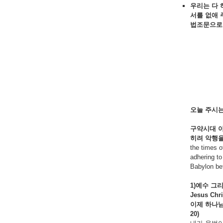
우리는 다
서를
없애
법조문으
오늘
주시
구약시대
히려
악행
the times o
adhering t
Babylon bef
1)예수
그
Jesus Chr
이제 하나
20)