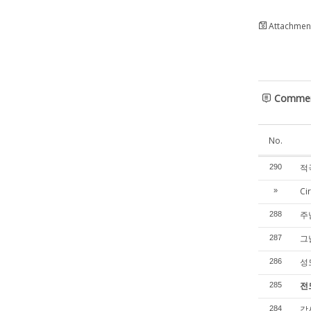
Attachment
Comme
No.
적극
290
Ci
»
주
288
그
287
성
286
전
285
감
284