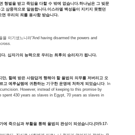
면
형벌을
받고
죽임을
다할
수
밖에
없습니다.
하나님은 그
빚문
다고
삼중적으로
말씀합니다.
이스라엘 백성들이
지키지
못했던
으면
우리의
죄를
용사함
받습니다.
”And having disarmed the powers and
 cross.
니다.
십자가의
능력으로
우리는
최후의
승리자가
됩니다.
지만,
할례
받은
사람답게
행해야
할
율법의
의무를
저버리고
오
르고
예루살렘에
귀환하는
기구한
운명에
처하게
되었습니다
. In
rcumcision. However, instead of keeping to this promise by
spent 430 years as slaves in Egypt, 70 years as slaves in
가에
죽으심과
부활을
통해
율법의
완성이
되셨습니다.(
마5:17-