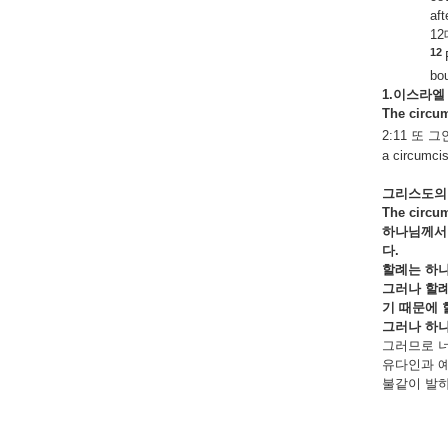
aft
1
12
bou
1.이스라엘
The circum
2:11 또
a circumcis
그리스도의
The circum
하나님께서
다.
할례는 하
그러나 할
기
때문에
그러나 하
그러므로 너
유다인과 예
불같이 발하