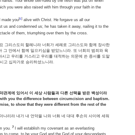
hands. Your whole self-ruled by the flesh was put off when
ich you were also raised with him through your faith in the
[
c
]
od made you
alive with Christ. He forgave us all our
t us and condemned us; he has taken it away, nailing it to the
ctacle of them, triumphing over them by the cross.
이요 그리스도의 할례니라 너희가 세례로 그리스도와 함께 장사한
 그 안에서 함께 일으키심을 받았느니라. 또 너희의 범죄와 육
하시고 우리를 거스리고 우리를 대적하는 의문에 쓴 증서를 도말
내시고 십자가로 승리하셨느니라.
약관계에
있어서
이
세상
사람들과
다른
선택을
받은
백성이라
 with you the difference between circumcision and baptism.
ise, to show that they were different from the rest of the
아나리라 내가 내 언약을 나와 너화 네 대대 후손의 사이에 세워
7
rom you.
I will establish my covenant as an everlasting
ns to come, to be your God and the God of your descendants