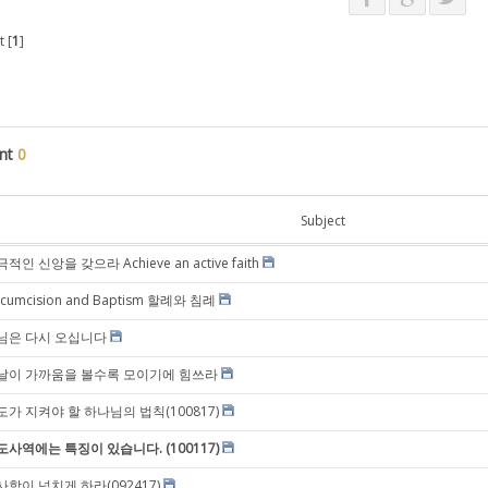
 [
1
]
nt
0
Subject
적인 신앙을 갖으라 Achieve an active faith
rcumcision and Baptism 할례와 침례
님은 다시 오십니다
날이 가까움을 볼수록 모이기에 힘쓰라
도가 지켜야 할 하나님의 법칙(100817)
도사역에는 특징이 있습니다. (100117)
사함이 넘치게 하라(092417)