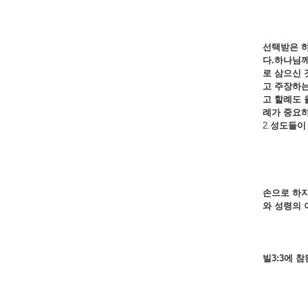
선택받은 
다.
하나님
로
삼으신
고
주장하
고
할례도
례가
중요
2.
성도들이
손으로 하
와
성령의
빌3:3
에
참