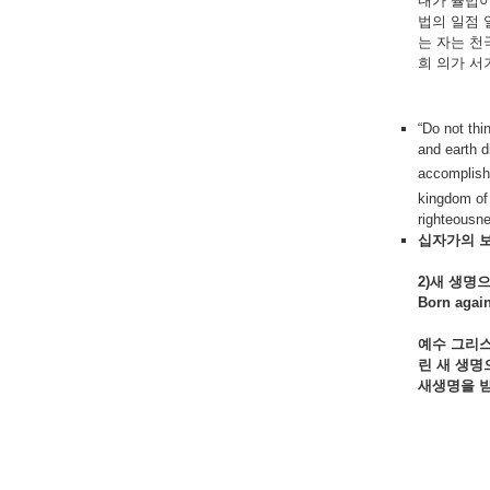
내가 율법이
법의 일점 
는 자는 천
희 의가 서
“Do not thi
and earth d
accomplis
kingdom of
righteousne
십자가의 
2)새
생명
Born again
예수 그리
린
새
생명
새생명을