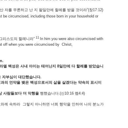
 자를 무론하고 난 지 팔일만에 할례를 받을 것이라”(창17:12)
 be circumcised, including those born in your household or
11
요 그리스도의 할례니라”
In him you were also circumcised with
put off when you were circumcised by Christ,
m.
라엘
백성은
사내
아이는
태어난지 8
일만에
다
할례를
받았습니
은
자부심이
대단했습니다.
님과의
언약을
뱆은
백성으로서의
삶을
살겠다는
약속의
표시이
상
사람들보다
더
악행을
행했습니다.(신10:16 렘4:4)
호와께 속하라 그렇지 아니하면 너희 행악을 인하여 나의 분노가