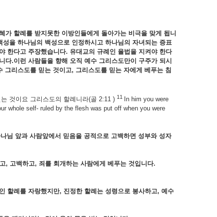
혜가
할례를
받지못한
이방인들에게
돌아가는
비극을
맞게
됩니
백성을
하나님의
백성으로
인정하시고
하나님의
자녀되는
증표
아야
한다고
주장했습니다.
유대교의
규례인
율법을
지켜야
한다
니다.
이런 사람들을
향해
오직
예수
그리스도만이
구주가
되시
수
그리스도를
믿는
것이고,
그리스도를
믿는
자에게
베푸는
침
11
는 것이요 그리스도의 할례니라(골 2:11 )
In him you were
r whole self- ruled by the flesh was put off when you were
하나님
앞과
사람앞에서
믿음을
공적으로
고백하면
성부와
성자
고,
고백하고,
죄를
회개하는
사람에게
베푸는
것입니다.
적인
할례를
자랑했지만,
진정한
할례는
성령으로
봉사하고,
예수