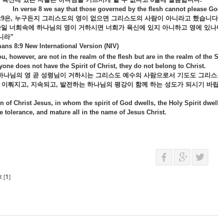
 8 we say that those governed by the flesh cannot please Go
9
은,
누구든지
그리스도의
영이
없으면
그리스도의
사람이
아니라고
했습니다
만일
너희속에
하나님의
영이
거하시면
너희가
육신에
있지
아니하고
영에
있나
니라”
:9 New International Version (NIV)
u, however, are not in the realm of the flesh but are in the realm of
one does not have the Spirit of Christ, they do not belong to Christ.
하나님의
영
곧
성령님이
거하시는
그리스도
예수의
사람으로서
기도도
그리
서
이뤄지고,
지속되고,
발전하는
하나님의
평강이
함께
하는
성도가
되시기
바랍
n of Christ Jesus, in whom the spirit of God dwells, the Holy Spirit dwell
ve tolerance, and mature all in the name of Jesus Christ.
 [
1
]