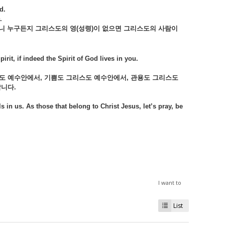
d.
.
니
누구든지
그리스도의
영(
성령)
이
없으면
그리스도의
사람이
 the Spirit, if indeed the Spirit of God lives in you.
스도
예수안에서,
기쁨도
그리스도
예수안에서,
관용도
그리스도
니다.
s in us. As those that belong to Christ Jesus, let’s pray, be
I want to
List