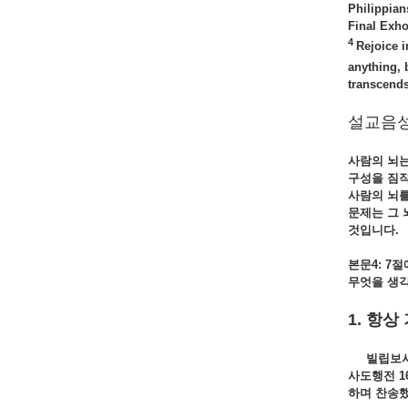
Philippian
Final Exho
4
Rejoice i
anything, 
transcends
설교음
사람의
뇌
구성을
짐
사람의
뇌
문제는
그
것입니다.
본문4: 7
절
무엇을
생
1. 항상
빌립보서 
사도행전 1
하며
찬송