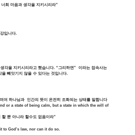
서
너희
마음과
생각을
지키시리라”
강입니다.
과
생각을
지키시리라고
했습니다. “
그리하면”
이라는
접속사는
각을
빼앗기지
않을
수
있다는
것입니다.
하며여
하나님과
인간의
뜻이
온전히
조화되는
상태를 말합니다
 or a state of being calm, but a state in which the will of
니
할
뿐
아니라
할수도
없음이라”
t to God’s law, nor can it do so.