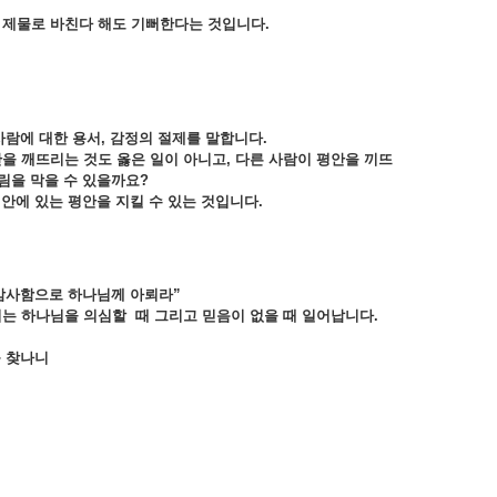
을
제물로
바친다
해도
기뻐한다는
것입니다.
사람에
대한
용서,
감정의
절제를
말합니다.
안을
깨뜨리는
것도
옳은
일이
아니고,
다른
사람이
평안을
끼뜨
림을
막을
수
있을까요?
내안에
있는
평안을
지킬
수
있는
것입니다.
감사함으로
하나님께
아뢰라”
려는
하나님을
의심할
때
그리고
믿음이
없을
때
일어납니다.
를
찾나니