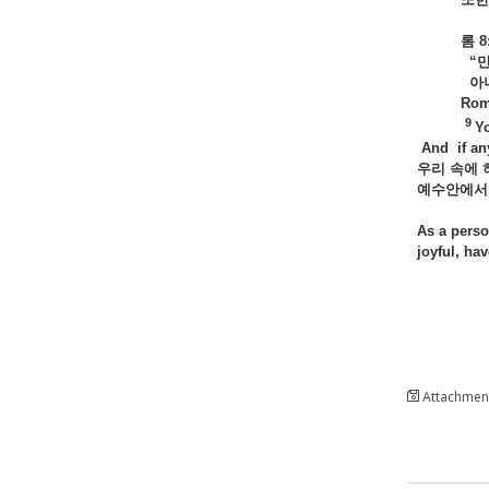
In verse
롬 8:
“
아
Romans 8
9
Yo
And if any
우리
속에
예수안에
As a perso
joyful, ha
Attachment