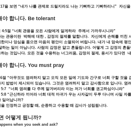
17
을
보면 “
내가
나를
관제로
드릴지라도
나는
기뻐하고
기뻐하리니”
자신
해야
합니다
. Be tolerant
4:5
절 “
너희
관용을
모든
사람에게
알게하라
주께서
가까우시니라”
하는
관용이란
박해에
대한 ,
감정의
절제를
말합니다.
자신에게
손해를
끼친
원한이나
앙심을
품으면
마음의
평안이
소멸되어
버립니다.
내가
내
맘속에
평
잘하는
일이
아닙니다. 사람의 감정은 얇고
흔들립니다.
어떻게
그
감정의
흔들
용하는
것입니다.
모든
것을
수용하는
너그러움,
감정의
절제,
용서가
있다면
해야
합니다
. You must pray
6
절 “
아무것도
염려하지
말고
오직
모든
일에
기도와
간구로
너희
구할
것을
가지
밥법이
제시되어
있습니다.
그것은
염려하지
말고
감사함으로
입니다.
염
:7 “
너희
염려를
다
주께
맡겨버리라
이는
저가
너희를
권고하심이니라”
:8 “
근신하라
끼어라
너희
대적
마귀가
우는
사자같이
두루
다니며
사밀
자
가 일어납니까?
일을
인정하고
긍정할
때,
순종하고
수용할
때
감사가
성립됩니다.
면
어떻게
됩니까
?
pens when you seek and ask?