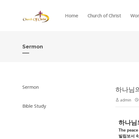
Home
Church of Christ
Wor
Sermon
Sermon
하나님의 
admin
Bible Study
하나님
The peace
빌립보서 4: