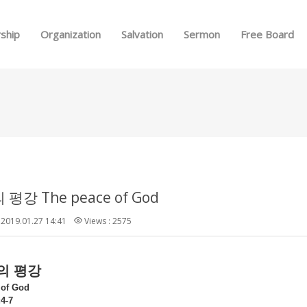
Skip to menu
ship
Organization
Salvation
Sermon
Free Board
평강 The peace of God
2019.01.27 14:41
Views : 2575
의
평강
 of God
4-7