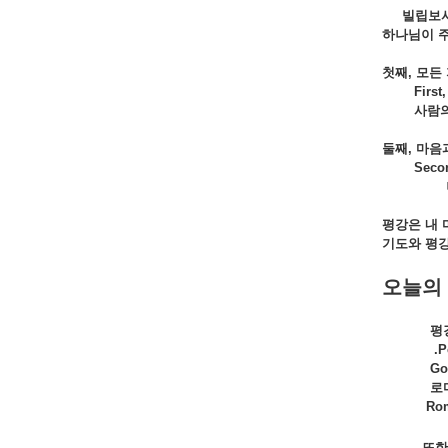
빌립보서 
하나님이 
첫째, 모든
First, yo
사람의 
둘째,
마음
Second, I
평강은
내
기도와
평
오늘의
평
.P
Go
로마
Romans 8
또