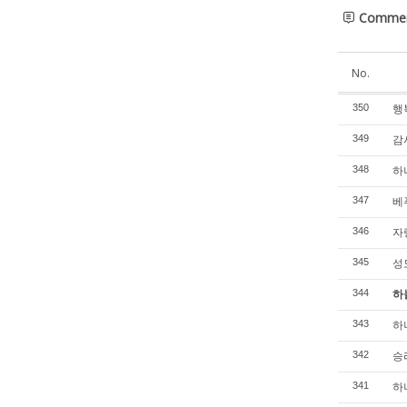
Comme
No.
행복
350
감
349
하
348
베푸
347
자
346
성
345
하
344
하
343
승
342
하
341