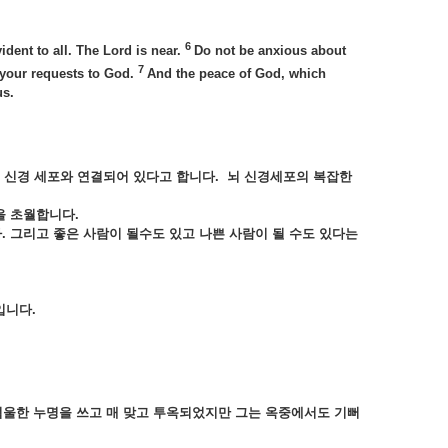
6
ident to all. The Lord is near.
Do not be anxious about
7
t your requests to God.
And the peace of God, which
us.
의
신경
세포와
연결되어
있다고
합니다.
뇌
신경세포의
복잡한
을
초월합니다.
.
그리고
좋은
사람이
될수도
있고
나쁜
사람이
될
수도
있다는
입니다.
억울한
누명을
쓰고
매
맞고
투옥되었지만
그는
옥중에서도
기뻐