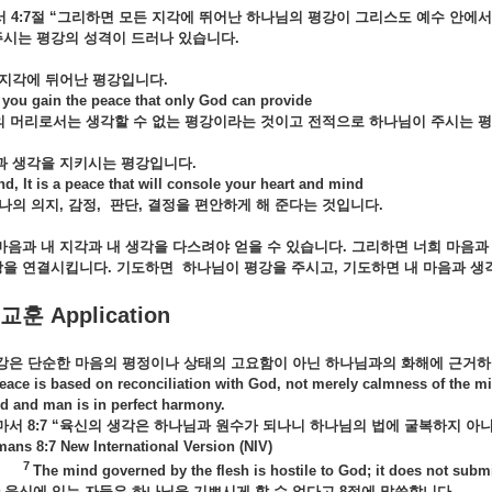
4:7
절 “
그리하면
모든
지각에
뛰어난
하나님의
평강이
그리스도
예수
안에
주시는
평강의
성격이
드러나
있습니다.
지각에
뒤어난
평강입니다
.
u gain the peace that only God can provide
머리로서는
생각할
수
없는
평강이라는
것이고
전적으로
하나님이
주시는
평
과
생각을
지키시는
평강입니다
.
t is a peace that will console your heart and mind
나의
의지,
감정,
판단,
결정을
편안하게
해
준다는
것입니다.
마음과
내
지각과
내
생각을
다스려야
얻을
수
있습니다.
그리하면
너희
마음
강을
연결시킵니다.
기도하면
하나님이
평강을
주시고,
기도하면
내
마음과
생
교훈
Application
강은
단순한
마음의
평정이나
상태의
고요함이
아닌
하나님과의
화해에
근거
eace is based on reconciliation with God, not merely calmness of the mind
d and man is in perfect harmony.
서 8:7 “
육신의
생각은
하나님과
원수가
되나니
하나님의
법에
굴복하지
아
:7 New International Version (NIV)
7
The mind governed by the flesh is hostile to God; it does not submi
한
육신에
있는
자들은
하나님을
기쁘시게
할
수
없다고 8
절에
말씀합니다.