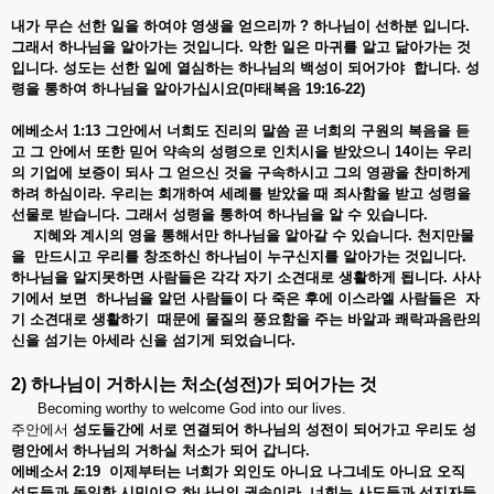
내가 무슨
선한
일을
하여야
영생을
얻으리까 ?
하나님이
선하분
입니다.
그래서
하나님을
알아가는
것입니다.
악한
일은
마귀를
알고
닮아가는
것
입니다.
성도는
선한
일에
열심하는
하나님의
백성이
되어가야
합니다.
성
령을
통하여
하나님을
알아가십시요(마태복음 19:16-22)
에베소서 1:13
그안에서
너희도
진리의
말씀
곧
너희의
구원의
복음을
듣
고
그
안에서
또한
믿어
약속의
성령으로
인치시을
받았으니 14
이는
우리
의
기업에
보증이
되사
그
얻으신
것을
구속하시고
그의
영광을
찬미하게
하려
하심이라.
우리는
회개하여
세례를
받았을
때
죄사함을
받고
성령을
선물로
받습니다.
그래서
성령을
통하여
하나님을
알
수
있습니다.
지혜와 계시의
영을
통해서만
하나님을
알아갈
수
있습니다.
천지만물
을
만드시고
우리를
창조하신
하나님이
누구신지를
알아가는
것입니다.
하나님을 알지못하면
사람들은
각각
자기
소견대로
생활하게
됩니다.
사사
기에서
보면
하나님을
알던
사람들이
다
죽은
후에
이스라엘
사람들은
자
기
소견대로
생활하기
때문에
물질의
풍요함을
주는
바알과
쾌락과음란의
신을
섬기는
아세라
신을
섬기게
되었습니다.
2) 하나님이
거하시는
처소
(
성전
)
가
되어가는
것
Becoming worthy to welcome God into our lives.
주안에서
성도들간에
서로
연결되어
하나님의
성전이
되어가고
우리도
성
령안에서
하나님의
거하실
처소가
되어
갑니다.
에베소서 2:19
이제부터는
너희가
외인도
아니요
나그네도
아니요
오직
성도들과
동일한
시민이요
하나님의
권속이라
.
너희는
사도들과
선지자들