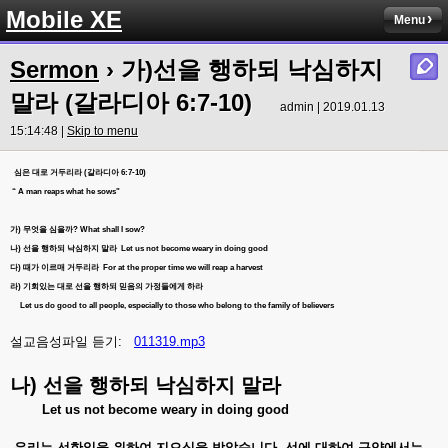
Mobile XE
Menu
Sermon
› 가)선을 행하되 낙심하지
말라 (갈라디아 6:7-10)
admin | 2019.01.13
15:14:48 |
Skip to menu
심은
대로
거두리라
(
갈라디아
6:7-10)
“ A man reaps what he sows"
가
)
무엇을
심을까
? What shall I sow?
나
)
선을
행하되
낙심하지
말라
Let us not become weary in doing good
다
)
때가
이르매
거두리라
For at the proper time we will reap a harvest
라
)
기회있는
대로
선을
행하되
믿음의
가정들에게
하라
Let us do good to all people, especially to those who belong to the family of believers
설교음성파일 듣기:
011319.mp3
나) 선을
행하되
낙심하지
말라
Let us not become weary in doing good
우리는 선한일을 위하여 지으심을 받았습니다. 선에 대하여 구약에서는