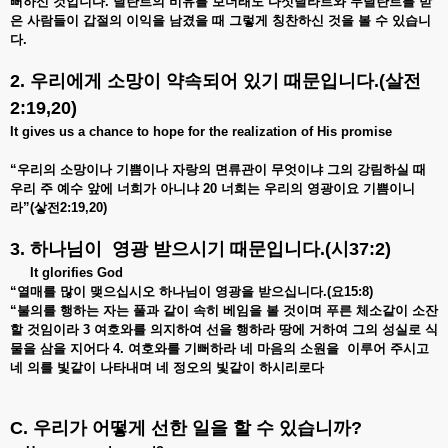
뻐하신
것입니다.
달란트의
비유를
보더래도
다섯달라트와
두달란트를
받
은
사람들이
갑절의
이익을
남겼을
때
그렇게
칭찬하신
것을
볼
수
있습니
다.
2. 우리에게
소망이
약속되어
있기
때문입니다
.(
살전
2:19,20)
It gives us a chance to hope for the realization of His promise
“
우리의
소망이나
기쁨이나
자랑의
면류관이
무엇이냐
그의
강림하실
때
우리
주
예수
앞에
너희가
아니냐 20
너희는
우리의
영광이요
기쁨이니
라”(
샇전2:19,20)
3. 하나님이
영광
받으시기
때문입니다
.(
시
37:2)
It glorifies God
“
열매를
많이
맺으십시오
하나님이
영광을
받으십니다.(
요15:8)
“
불의를
행하는
자는
풀과
같이
속히
베임을
볼
것이며
푸른
체소같이
소잔
할
것임이라 3
여호와를
의지하여
선을
행하라
땅에
거하여
그의
성실로
식
물을
삼을
지어다 4.
여호와를
기뻐하라
네
마음의
소원을
이루어
주시고
네
의를
빛같이
나타내며
네
정오의
빛같이
하시리로다
C. 우리가
어떻게
선한
일을
할
수
있습니까
?