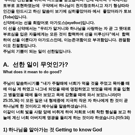
토부로 표현하였는데 구약에서 하나님이 천지창조하시고 자기 형상따라
인간을 만드시고 하신 말씀이 보기에 심히좋았더라 에서 좋았더라가 토브
(Tobe)입니다.
신약에서는 선을 희랍어로 아가도스(αγαθοσ)입니다.
이 선을 신약에서는
“우리가 알거니와 하나님을 사랑하는 자 곧 그 뜻대로
부르심을 입은 자들에게는 모든 것이 합력하여 선을 이루신다”에서 합력
하여 선을 이룬다가 아가도스
인데,
이는
존귀함이요 부귀함입니다
. 완절함
이요 친절함입니다.
주님의 기쁨이 되는 일이 선한일입니다
.
A. 선한 일이 무엇인가?
What does it mean to do good?
주님이 말씀하시기를
“내가 주릴때에 너희가 먹을 것을 주었고 목마를 때
에 마실 게 하였고 나그네 되었을 때에 영접하였고 벗었을 때에 옷을 입혔
고 병들었을 때에 돌아 보았고 옥에 갇혔을 때에 와서 보았느니라(마
25:35,36) 이 모든 일은 내 형제중에 지극히 작은 자 하나에게 한 것이 곧
하나님께 한 것이라고 예수님을 말씀하셨습니다.
이같이 너희 빛을 사람 앞에 비취게 하여 저희로 너희 착한 행실을 보고 하
늘에 계신 너희 아버지께 영광을 돌리게 하는 것이라 하셨습니다
.(마5:16)
1) 하나님을
알아가는
것
Getting to know God