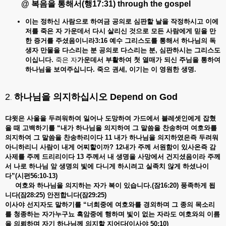
@ 복음을
통해서
(
행
17:31) through the gospel
이는 정하신
사람으로
하여금
공의로
심판할
날을
작정하시고
이에
저를
죽은
자
가운데서
다시
살리신
것으로
모든
사람에게
믿을
만
한
증거를
주셨음이니라
3:16
예수 그리스도를 통해서
하나님의
독
생자
만물을 다
스리는
분
공의로
다스리는
분,
심판하시는
그리스도
이십니다.
죽은 자
가운데서
부활하여
첫
열매가
되신
주님을
통하여
하나님을
보여주십니다.
죽으
권세,
이기는
이
영원한
생명.
​2
하나님을
의지하십시오
Depend on God
.
댜윗은 사울을
두려워하여
일어나
도망하여
가드에서
블레셋인에게
잡혔
을
때
고백하기를 “
내가
하나님을
의지하여
그
말씀을
찬송하며
여호와를
의지하여
그
말씀을
찬송하리이다 11
내가
하나님을
의지하였은즉
두려워
아니하리니
사람이
내게
어찌할이까? 12
내가
주께
서원함이
있사온즉
감
사제를
주께
드리리이다 13
주께서
내
생명을
사망에서
건지셨음이라
주께
서
나로
하나님
앞
생명의
빛에
다니게
하시려고
실족치
않게
하셨나이
다”(
시편56:10-13)
여호와 하나님을
의지하는
자가
복이
있습니다.(
잠16:20)
풍족하게
됩
니다(
잠28:25)
안전합니다(
잠29:25)
이사야 선지자도
말하기를 “
너희중에
여호와를
경외하며
그
종의
목소리
를
청종하는
자가누구뇨
흑암중에
행하며
빛이
없는
자라도
여호와의
이름
을
의뢰하며
자기
하나님께
의지할
지어다(
이사야 50:10)