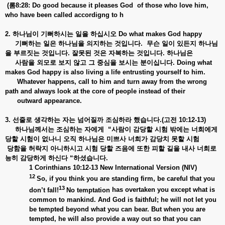
(롬8:28: Do good because it pleases God of those who love him,
who have been called accordigng to h
2. 하나님이
기뻐하시는
일을
하십시오 Do what makes God happy
기뻐하는 일은
하나님을
의지하는
것입니다.
무슨
일이
있든지
하나님
을
부르짓는
것입니다.
잘못된
것은
자복하는
것입니다.
하나님은
사람을
외모로
보지
않고
그
중심을
보시는
분이십니다. Doing what
makes God happy is also living a life entrusting yourself to him.
Whatever happens, call to him and turn away from the wrong
path and always look at the core of people instead of their
outward appearance.
3. 선줄로
생각하는
자는
넘어질까
조심하라
했습니다.(
고전 10:12-13)
하나님께서는 조심하는
자에게 “
사람이
감당할
시험
밖에는
너희에게
당할
시험이
없나니
오직
하나님은
미쁘사
너희가
감당치
못할
시험
당함을
허락지
아니하시고
시험
당할
즈음에
또한
피할
길을
내사
너희로
능히
감당하게
하신다 “
하셨습니다.
1 Corinthians 10:12-13 New International Version (NIV)
12
So, if you think you are standing firm, be careful that you
13
don’t fall!
No temptation
has overtaken you except what is
common to mankind. And God is faithful; he will not let you
be tempted
beyond what you can bear. But when you are
tempted,
he will also provide a way out so that you can