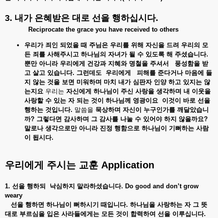
3. 내가
은혜받은
대로
선을
행하십시다.
Reciprocate the grace you have received to others
우리가 죄인
되었을
때
주님은
우리를
위해
자신을
드려
우리의
모
든
죄를
사해주시고
하나님의
자녀가
될
수
있도록
해
주셨습니다.
뿐만
아니라
우리에게
건강과
지혜와
명철을
주셔서
풍성함을
받
고
살고
있습니다.
그런데도
우리에게
피해를
준다거나
마음에
들
지
않는
것을
보면
미워하며
마치
내가
심판자
인양
하고
있지는
않
는지요
우리는
자신에게
하나님이
주신
사랑을
생각하며
내
이웃을
사랑할
수
있는
자
되는
것이
하나님께
영광이요
이것이
바로
선을
행하는
것입니다.
말씀을
묵상하며
자신이
누구인가를
깨달았습니
까?
그렇다면
감사하며
그
감사를
나눌
수
있어야
하지
않을까요?
말로나
생각으로만
아니라
진정
행함으로
하나님이
기뻐하는
사람
이
됩시다.
우리에게
주시는
교훈
Application
1. 선을
행하되
낙심하지
말라하셨습니다. Do good and don’t grow
weary
선을 행하면 하나님이 뻐하시기 때입니다. 하나님을 사랑하는 자 그 뜻
대로 부르심을 입은 사라들에게는 모든 것이 합력하여 선을 이루십니다.