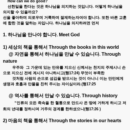
How can we do good?
선한일을
한다는
것은
하나님을
의지하는
것입니다.
어떻게
하나님을
의지할
수
있을까요?
선을
좋아하며
의로우며
거룩하며
절제하는자여야
합니다.
또한
바른
교훈
에
합한
것을
말하는
자입니다.
하나님을
의지하려면
먼저
1. 하나님을
만나야
합니다
. Meet God
1) 세상의
책을
통해서
Through the books in this world
@ 자연을
통해서
하나님을
만날
수
있습니다
. Through
nature
우주와 그
가운데
있는
만유를
지으신
신께서는
천지의
주제시니
손
으로
지으신
전에
계시지
아니하시고(
행17:24)
무엇이
부족한
것처럼
사람의
손으로
섬김을
받으시는
것이
아니니
이는
만민에게
생명과
호흡과
만물을
친히
주시는
자이심이라.(
행17:25
@ 역사를
통해서
만날
수
있습니다. Through history
“인류의
모든
족속을
한
혈통으로
만드사
온
땅에
거하게
하시고
저
희의
년대를
정하시며
거주의
경계를
한하셨으니(
행17:26 )
2) 마음의
책을
통해서
Through the stories in our hearts