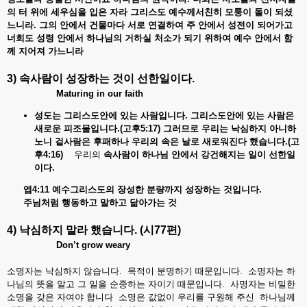
의
터
위에
세우심을
입은
자라
그리스도
예수께서친히
모퉁이
돌이
되셨
느니라
.
그의
안에서
건물마다
서로
연결하여
주
안에서
성전이
되어가고
너희도
성령
안에서
하나님의
거하실
처소가
되기
위하여
예수
안에서
함
께
지어져
가느니라
3) 속사람이
성장하는
것이
선한일이다
.
Maturing in our faith
성도는 그리스도안에
있는
사람입니다.
그리스도안에
있는
사람은
새로운
피조물입니다.(
고후5:17)
그러므로
우리는
낙심하지
아니하
노니
겉사람은
후패하나
우리의
속은
날로
새로워진다
했습니다.(
고
후4:16)
우리의
속사람이
하나님
안에서
강건해지는
일이
선한일
이다.
엡4:11
예수그리스도의
장성한
분량까지
성장하는
것입니다.
주님처럼
행동하고
말하고
닮아가는
것
4) 낙심하지 말라 했습니다
.
(시77편)
Don’t grow weary
소명자는 낙심하지 않습니다. 목적이 분명하기 때문입니다. 소명자는 하
나님의 뜻을 알고 그 일을 순종하는 자이기 때문입니다. 사명자는 비밀한
소명을 갖은 자여야 합니다 소명은 값없이 우리를 구원해 주신 하나님께