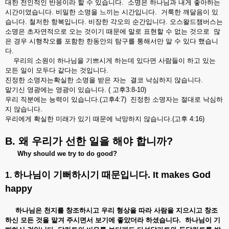
대한 전인적인 반응이라 할 수 있습니다. 소명은 하나님과 내게 좋아하는
시간이였습니다. 비밀한 소명을 느끼는 시간입니다. 거룩한 깨달음이 있
습니다. 철저한 항복입니다. 비장한 각오의 순간입니다. 오스왈드챔버스는
소명은 초자연적으로 오는 것이기 때문에 말로 표현할 수 없는 것으로 많
은 경우 시행착오를 포함한 한동안의 탐구를 통해서만 알 수 있다 했습니
다.
우리의 소원이 하나님을 기쁘시게 하는데 있다면 사람들이 하고 있는
모든 일이 모두다 같다는 것입니다.
진정한 소명자는확실한 소명을 받은 자는 결코 낙심하지 않습니다.
맡기신 영광에는 영광이 있습니다. ( 고후3:8-10)
우리 직분에는 능력이 있습니다.(고후4:7) 진정한 소명자는 절대로 낙심하
지 않습니다.
우리에게 확실한 미래가 있기 때문에 낙망하지 않습니다.(고후 4:16)
B. 왜
우리가
선한
일을
해야
합니까
?
Why should we try to do good?
하나님이
기뻐하시기
때문입니다. It makes God
1.
happy
하나님은 천지를
창조하시고
우리
형상을
따라
사람을
지으시고
창조
하신
모든
것을
맡겨
주시면서
보기에
좋았더라
하셨습니다.
하나님이
기