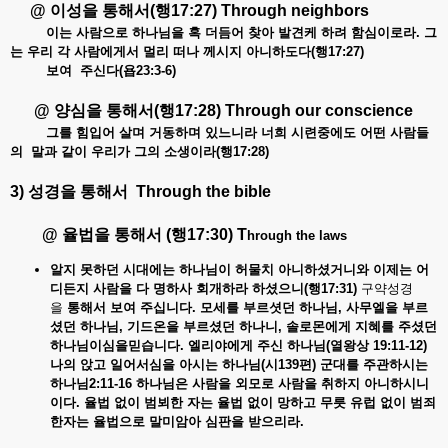
@ 이성을
통해서
(
행
17:27) Through neighbors
이는
사람으로
하나님을
혹
더듬어
찾아
발견케
하려
함심이로라.
그
는
우리
각
사람에게서
멀리
떠나
께시지
아니하도다(
행17:27)
보여 주신다(욥23:3-6)
@ 양심을
통해서
(
행17:28) Through our conscience
그를
힘입어
살며
거동하며
있느니라
너희
시련중에도
어떤
사람들
의
말과
같이
우리가
그의
소생이라(
행17:28)
3) 성경을
통해서
Through the bible
@ 율법을
통해서
(
행
17:30) T
hrough the laws
알지 못하던
시대에는
하나님이
허물치
아니하셨거니와
이제는
어
디든지
사람을
다
명하사
회개하라
하셨으니(
행17:31)
구약성경
을
통해서
보여
주십니다.
모세를
부르셧던
하나님,
사무엘을
부르
셨던
하나님,
기드온을
부르셨던
하나니,
솔로몬에게
지혜를
주셨던
하나님이심을믿습니다.
엘리야에게
주신
하나님(
열왕상 19:11-12)
나의
앉고
일어서심을
아시는
하나님(
시139
편)
군대를
주관하시는
하나님
2:11-16
하나님은
사람을
외모로
사람을
취하지
아니하시니
이다.
율법
없이
범뵈한
자는
율법
없이
망하고
무릇
유럽
없이
범죄
한자는
율법으로
말미암아
심판을
받으리라.