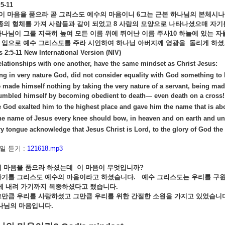
5-11
이
마음을
품으라
곧
그리스도
예수의
마음이니 6
그는
근본
하나님의
본체시
종의
형체를
가져
사람들과
같이
되었고 8
사람의
모양으로
나타나셨으매
자기
하나님이
그를
지극히
높여
모든
이름
위에
뛰어난
이름
주사10
하늘에
있는
자
든
입으로
예수
그리스도를
주라
시인하여
하나님
아버지께
영광을
돌리게
하셨
s 2:5-11 New International Version (NIV)
elationships with one another, have the same mindset as Christ Jesus:
ng in very nature
God, did not consider equality with God something to 
e made himself nothing by taking the very nature
of a servant, being mad
umbled himself by becoming obedient to death— even death on a cross!
e God exalted him to the highest place and gave him the name that is a
the name of Jesus every knee should bow, in heaven and on earth and und
y tongue acknowledge that Jesus Christ is Lord, to the glory of God the 
 듣기 :
121618.mp3
이
마음을
품으라
하셨는데
이
마음이
무엇입니까?
하기를
그리스도
예수의
마음이라고
하셨습니다.
예수
그리스도
는
우리를
구
에
내려
가기까지
복종하셨다고
했습니다.
그만큼
우리를
사랑하셨고
그만큼
우리를
위한
간절한
소원을
가지고
있었습니
나님의
마음입니다.