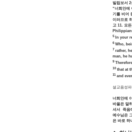
빌립보서 2:
“
너희안에
기를
비어
이러므로
고 11.
모
Philippian
5
In your r
6
Who, bei
7
rather, h
man, he h
9
Therefor
10
that at 
11
and ever
설교음성파일
너희안에
바울은
말
셔서
죽음
예수님은
은
바로
하