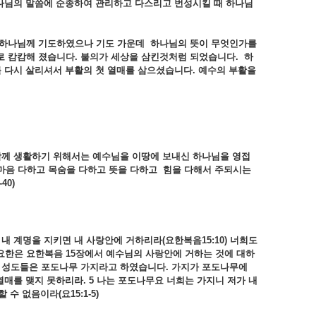
나님의
말씀에
순종하여
관리하고
다스리고
번성시킬
때
하나님
하나님께
기도하였으나
기도
가운데
하나님의
뜻이
무엇인가를
로
캄캄해
졌습니다.
불의가
세상을
삼킨것처럼
되었습니다.
하
를
다시
살리셔서
부활의
첫
열매를
삼으셨습니다.
예수의
부활을
함께
생활하기
위해서는
예수님을
이땅에
보내신
하나님을
영접
마음
다하고
목숨을
다하고
뜻을
다하고
힘을
다해서
주되시는
-40)
도
내
계명을
지키면
내
사랑안에
거하리라(
요한복음15:10) 너희도
 요한은
요한복음 15
장에서
예수님의
사랑안에
거하는
것에
대하
리
성도들은
포도나무
가지라고
하였습니다.
가지가
포도나무에
열매를
맺지
못하리라. 5
나는
포도나무요
너희는
가지니
저가
내
할
수
없음이라(
요15:1-5)