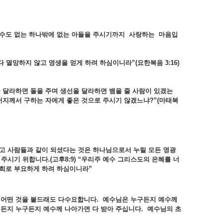
낼수도
없는
하나밖에
없는
아들을
주시기까지
사랑하는
마음입
다
멸망하지
않고
영생을
얻게
하려
하심이니라”(
요한복음 3:16)
을
달라하면
돌을
주며
생선을
달라하면
뱀을
줄
사람이
있겠는
버지께서
구하는
자에게
좋은
것으로
주시기
않겠느냐?”(
마태복
고
사람들과
같이
되셨다는
것은
하나님으로서
누릴
모든
영광
을
주시기
위합니다.(
고후8:9) “
우리주
예수
그리스도의
은혜를
너
희로
부요하게
하려
하심이니라”
는
어떤
것을
붙드래도
다수요합니다.
예수님은
누구든지
예수께
이든지
누구든지
예수께
나아가면
다
받아
주십니다.
예수님의
초