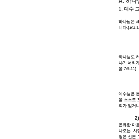
A. 하
1. 예수
하나님은 
니다.(
요3:1
하나님도 
냐?
너희
음 7:9-11)
예수님은 
을
스스로
희가
알거
2) 
온유한 마
나오는
사
청은
신분