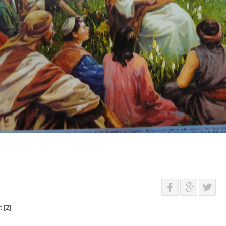
 [
2
]