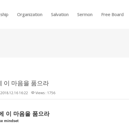
Skip to menu
ship
Organization
Salvation
Sermon
Free Board
 이 마음을 품으라
2018.12.16 16:22
Views : 1756
에
이
마음을
품으라
ike mindset