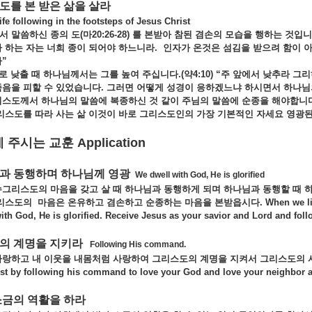
스도를
본
받은
삶을
살라
e following in the footsteps of Jesus Christ
서 말씀하신
종의
도(
마20:26-28)
를
본받아
참된
겸손의
모습을
행하는
것입니
자
하는
자는
너희
종이
되어야
하느니라.
인자가
온것은
섬김을
받으려
함이
”
스로
낮출
때
하나님께서는
그를
높여
주십니다.(
약4:10) “
주
앞에서
낮추라
그리
죽음을
피할
수
있었습니다.
그러면
어떻게
성경이
응하겠느냐
하시면서
하나
리스도께서
하나님의
말씀에
복종하신
것
같이
주님의
말씀에
순종을
해야합니
리스도를
따라
사는
삶
이것이
바로
그리스도인의
가장
기본적인
자세요
영광
게
주시는
교훈
Application
님과
동행하며
하나님께
영광
We dwell with God, He is glorified
수그리스도의
마음을
갖고
살
때
하나님과
동행하게
되며
하나님과
동행할
때
리스도의
마음은
온유하고
겸손하고
순종하는
마음을
본받읍시다. When we live 
ith God, He is glorified. Receive Jesus as your savior and Lord and fol
님의
계명을
지키라
Following His command.
사랑하고
내
이웃을
내몸처럼
사랑하여
그리스도의
계명을
지켜서
그리스도의
st by following his command to love your God and love your neighbor a
소금의
역활을
하라