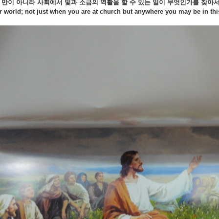
 만이 아니라
사회에서
빛과
소금의
역활을
할
수
있는
일이
무엇인가를
찾아
ur world; not just when you are at church but anywhere you may be in thi