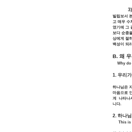
3) 
빌립보서 
고
매우
수
였기에
그
보다
순종
상에게
절
백성이
되리
B. 왜
Why do 
1. 우리가
하나님은 
마음으로
게
나타나
니다.
2. 하나
This is