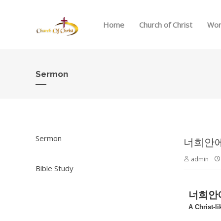
Home
Church of Christ
Wor
Sermon
Sermon
너희안에
admin
Bible Study
너희안
A Christ-l