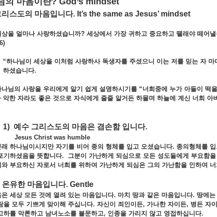
나님의
마음이란
? God’s mindset
그리스도의
마음입니다
. It’s the same as Jesus’ mindset
세상을
얼마나
사랑하셨습니까?
세상에서
가장
귀하고
중요하고
뗄래야
떼어
6)
“
하나님이
세상을
이처럼
사랑하사
독생자를
주셨으니
이는
저를
믿는
자
마
하셨습니다.
하나님의
사랑을
우리에게
알기
쉽게
설명하시기를 “
너희중에
누가
아들이
떡
가
악한
자라도
좋은
것으로
자식에게
줄줄
알거든
하물며
하늘에
계신
너희
아
1) 예수
그리스도의
마음은
겸손함
입니다
.
Jesus Christ was humble
본래
하나님이시지만
자기를
비어
종의
형체를
입고
오셨습니다.
종의형체를
입
포기하셨음을
뜻합니다.
그분이
가난하게
되심으로
모든
성도들에게
부요함
니와
부요하신
자로서
너희를
위하여
가난하게
되심은
그의
가난함을
인하여
너
온유한
마음입니다
. Gentle
음은
세상
모든
것에
열려
있는
마음입니다.
마치
땅과
같은
마음입니다.
땅에
람을
모두
기쁘게
맞이해
주십니다.
자신이
죄인이든,
가나한
자이든,
병든
자
고하를
막론하고
남녀노소를
불문하고,
인종을
가리지
않고
영접하십니다.