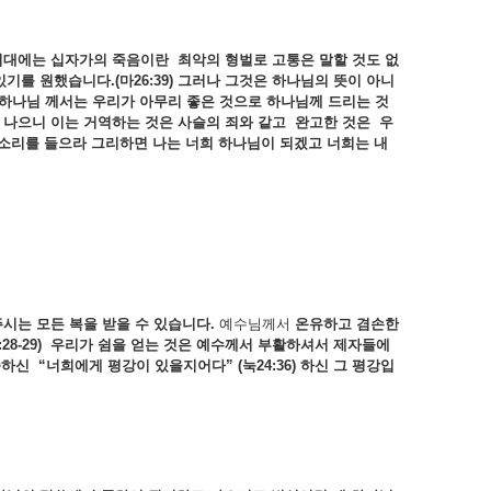
시대에는
십자가의
죽음이란
최악의
형벌로
고통은
말할
것도
없
있기를
원했습니다.(
마26:39)
그러나
그것은
하나님의
뜻이
아니
하나님
께서는
우리가
아무리
좋은
것으로
하나님께
드리는
것
다
나으니
이는
거역하는
것은
사슬의
죄와
같고
완고한
것은
우
소리를
들으라
그리하면
나는
너희
하나님이
되겠고
너희는
내
주시는
모든
복을
받을
수
있습니다.
예수님께서
온유하고 겸손한
:28-29)
우리가
쉼을
얻는
것은
예수께서
부활하셔서
제자들에
하신 “
너희에게
평강이
있을지어다” (
눅24:36)
하신
그
평강입