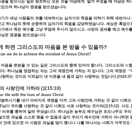
영광을
받으시는
일은
창조하신
모든
것을
아담에게
맡겨
주셨을
때
아담은
하
보았으며
하나님이
영광을
받으셨습니다.
자기가
세상
사람들의
죄를
대속하시는
십자가의
죽음을
피하기
위해
세번이나
닫고
하나님의
뜻에
순종하여
십자가의
죽음을
감당하였습니다.
세상은
흑암으
자가에서
죽은
예수를
그냥
무덤에
두시지
않으시고.
사망의
권세를
깨고
예수
나님은
영광을
받으셨습니다.
게
하면
그리스도의
마음을
본
받을
수
있을까
?
we do to achieve the mindset of Jesus Christ?
 마음을
본받을
수
있는
길은
그리스도와
함께
있어야
합니다.
그리스도와
피
니다.
하나님을
영접하는
자는
그의
계명안에
거하는
자
입니다.
그의
계명은 “
사랑하는
것이요
이와같이
내
이웃을
내
몸과
같이
사랑하는
것입니다.(
마22:37
님의
사랑안에
거하라
(
요
15:10)
life with the love of Jesus Christ
말씀하시기를
내가
아버지의
계명을
지켜
그의
사랑안에
거하는
것
같이
너희
주님이
우리를
사랑하는
것
같이
너희도
서로
사랑하는
것이라(
요15:12) 사도
무
비유를
통하여
알려
주셨습니다. 하나님은
농부요
예수님은
포도나무요
우
않으면
과실을
스스로
맺을
수
없음과
같이
우리가
예수안에
거하지
아니하면
저
안에
있으면
이
사람은
과실을
많이
맺나니
나를
떠나서는
너희가
아무것도