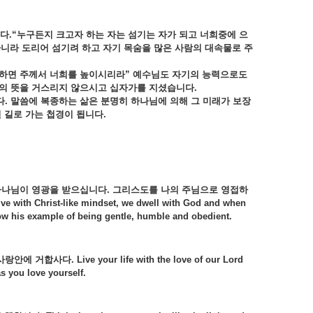
다.“
누구든지
크고자
하는
자는
섬기는
자가
되고
너희중에
으
아니라
도리어
섬기려
하고
자기
목숨을
많은
사람의
대속물로
주
하면
주께서
너희를
높이시리라”
예수님도
자기의
능력으로도
님의
뜻을
거스리지
않으시고
십자가를
지셨습니다.
다.
말씀에
복종하는
삶은
분명히
하나님에
의해
그
미래가
보장
된
길로
가는
첩경이
됩니다.
하나님이
영광을
받으십니다.
그리스도를
나의
주님으로
영접하
with Christ-like mindset, we dwell with God and when
low his example of being gentle, humble and obedient.
사랑안에
거합사다. Live your life with the love of our Lord
s you love yourself.