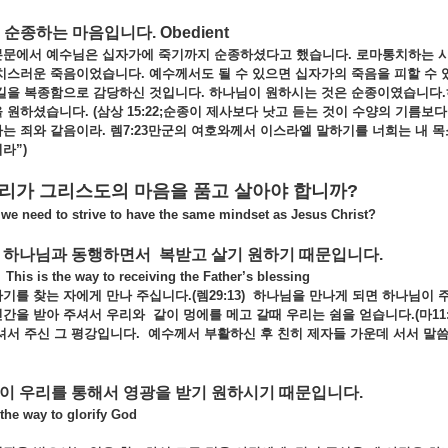
순종하는
마음입니다
. Obedient
본문에서
예수님은
십자가에
죽기까지
순종하셨다고
했습니다.
로마통치하는
치스러운
죽음이었습니다.
예수께서도
될
수
있으면
십자가의
죽음을
피할
수
길을
복종함으로
감당하신
것입니다.
하나님이
원하시는
것은
순종이였습니다.
을
원하셨습니다. (
삼상 15:22;
순종이
제사보다
낫고
듣는
것이
수양의
기름보
하는
죄와
같음이라.
렘7:23
만군의
여호와께서
이스라엘
말하기를
너희는
내
목
라”)
 우리가 그리스도의 마음을 품고 살아야 합니까
?
we need to strive to have the same mindset as Jesus Christ?
하나님과
동행하면서
복받고
살기
원하기
때문입니다
.
This is the way to receiving the Father’s blessing
자기를
찾는
자에게
만나
주십니다.(
렘29:13)
하나님을
만나게
되면
하나님이
인간을
받아
주셔서
우리와
같이
멍에를
메고
갈때
우리는
쉼을
얻습니다.(
마11
셔서
주신
그
평강입니다.
예수께서
부활하신
후
친히
제자들
가운데
서서
말씀
님이
우리를
통해서
영광을
받기
원하시기
때문입니다
.
 the way to glorify God