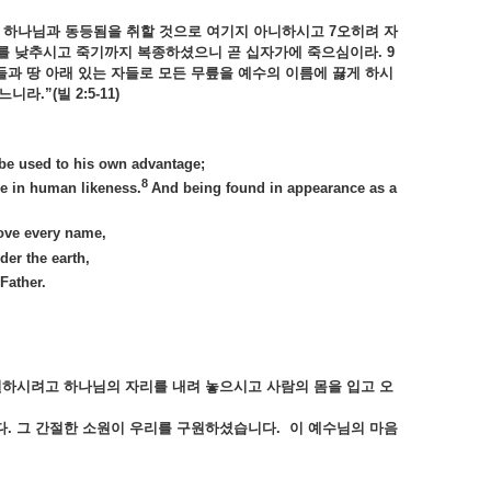
나
하나님과
동등됨을
취할
것으로
여기지
아니하시고 7
오히려
자
를
낮추시고
죽기까지
복종하셨으니
곧
십자가에
죽으심이라. 9
들과
땅
아래
있는
자들로
모든
무릎을
예수의
이름에
끓게
하시
느니라.”(
빌 2:5-11)
be used to his own advantage;
8
e in human likeness.
And being found in appearance as a
bove every name,
er the earth,
Father.
원하시려고
하나님의
자리를
내려
놓으시고
사람의
몸을
입고
오
다.
그
간절한
소원이
우리를
구원하셨습니다.
이
예수님의
마음