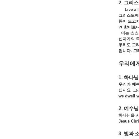
2. 그리
Live a lif
그리스도께
뜸이
도고
려
함이로다
이는
스
십자가의
우리도 그
됩니다.
그
우리에
1. 하나
우리가 예
십시요
그
we dwell w
2. 예수
하나님을 
Jesus Chri
3. 빛과