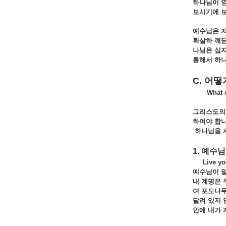
하나님이 
보시기에
예수님은 
확살하
깨
나님은
십
통해서
하
C. 어떻
What can 
그리스도의
하여야
합
하나님을
1. 예수
Live your 
예수님이 
내
계명은
여
포도나
달려
있지
안에
내가