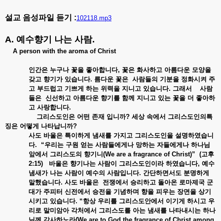
설교 음성파일 듣기 :
102118.mp3
A. 예수향기
나는
사람.
A person with the aroma of Christ
인간은
누구나
꽃을
좋아합니다,
꽃은
화사하고
아름다운
모양을
갖고
향기가
있습니다.
름다운
꽃은
사람들의
기분을
정화시켜
주
고
부드럽고
기쁘게
하는
위력을
지니고
있습니다.
그래서
사람
들은
신선하고
아름다운
향기를
함께
지니고
있는
꽃을
더
좋아하
고
사랑합니다.
그리스도인은
어떤
존재
입니까?
세상
속에서
그리스도인의특
징은
어떻게
나타납니까?
사도
바울은
특이하게
냄새를
가지고
그리스도인을
설명하였습니
다. “
우리는
구원
얻는
사람들에게나
망하는
자들에게나
하나님
앞에서
그리스도의
향기니(We are a fragrance of Christ)” (
고후
2:15)
바울은
향기나는
사람이
그리스도인이라
하였습니다,
예수
냄새가
나는
사람이
예수의
사람입니다.
간단하면서도
분명하게
말했습니다.
사도
바울은
전쟁에서
승리하고
돌아온
로마제국
군
대가
주피터
신전에서
승전을
기념하며
향을
피우는
장면을
상기
시키고
있습니다. “
항상
우리를
그리스도안에서
이기게
하시고
우
리로
말미암아
각처에서
그리스도를
아는
냄새를
나타내시는
하나
님께
감사하노라(We are to God the fragrance of Christ among