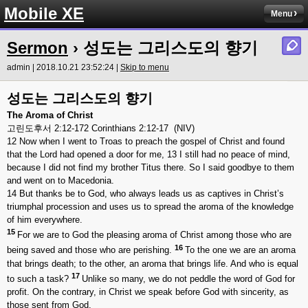
Mobile XE
Menu
Sermon
› 성도는 그리스도의 향기
admin | 2018.10.21 23:52:24 |
Skip to menu
성도
는 그리스도의 향기
The Aroma of Christ
고린도후서 2:12-172 Corinthians 2:12-17 (NIV)
12 Now when I went to Troas to preach the gospel of Christ and found
that the Lord had opened a door for me, 13 I still had no peace of mind,
because I did not find my brother Titus there. So I said goodbye to them
and went on to Macedonia.
14 But thanks be to God, who always leads us as captives in Christ’s
triumphal procession and uses us to spread the aroma of the knowledge
of him everywhere.
15
For we are to God the pleasing aroma of Christ among those who are
16
being saved and those who are perishing.
To the one we are an aroma
that brings death; to the other, an aroma that brings life. And who is equal
17
to such a task?
Unlike so many, we do not peddle the word of God for
profit. On the contrary, in Christ we speak before God with sincerity, as
those sent from God.