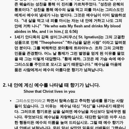
존
웨슬리는
성찬을
통해
이
진리를
가르쳐주었다. "
성찬은
은혜의
통로이다."
성찬을
통해
예수의
살을
먹고
피를
마시는
그리스도인
에게서
예수의
냄새가
나는
법이다.
그것은
예수님이
이미
말씀하셨
다. "
내
살을
먹고
내
피를
마시는
자는
내
안에
거하고
나도
그의
안에
거하
나니" "He who eats My flesh and drinks My blood
abides in Me, and I in him.(
요 6:56)
1
세기
안디옥의
감독
성이그나티우스( St. Ignatius)
는
그의
고결한
성품으로
인해 "Theophoros" "
하나님을
닮은
사람"
이라고
알려졌
던
분이다.
그를
박해하던
로마황제
트라야누스
조차
그의
고매한
인품을
존경했다.
어느
날
황제가
그런
별명을
얻게
된
이유를
물었
을
때
그는
이렇게
대답했다. "
황제
폐하,
그것은
제
가슴
속에
예수
그리스도를
주인으로
모시고
살기
때문입니다."
예수님을
마음에
품은
사람에게서
예수의
아름다운
향기가
넘쳐납니다.
2. 내
안에
계신
예수를
나타낼
때
향기가
납니다
.
Show that Christ lives in you
그리스도인이라고
하면서
탐욕스럽고
추악한
냄새를
풍기는
사람
들이
있습니다.
그
이유는
예수님
대신 "
자신"
을
나타내기
때문이
다.
그러므로
향기로운
삶을
살려면
예수님을
자신보다
앞세우면
됩
니다.
무엇보다도
예수님을
자랑하십시오.
대단한
일이든
아주
사소
한
행동이든
예수의
이름을
높여
드리십시오.
그럴
때
예수
향기가
내
안에서
넘쳐납니다.
우리
앞서
살았던
믿음의
선배들이
그랬습니