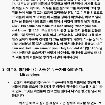
다.
예루살렘
성전
미문에서
구걸하고
있던
앉은뱅이
거지를
일으
켜
세운
사도
베드로,
모두들
놀란
눈으로
그를
바라보며
그의
행
위를
높여
세울
때
그는
조용히
고백했습니다. "
그
이름을
믿으므로
그
이름이
너희
보고
아는
이
사람을
성하게
하였나니,
예수로
말미
암아
난
믿음이
너희
모든
사람
앞에서
이같이
완전히
낫게
하였느
니라." His name has made this man strong, whom you see
and know. (
행 3:16)
루스드라에서
평생
발을
쓰지
못했던
앉은뱅
이를
고쳐
주었던
사도
바울
역시
그랬습니다.
사람들이
그를
헤르
메스
신이라
부르며
경배할
때
그는
단호하게
외쳤다. "
나는
신이
아
니라
여러분과
똑
같은
사람입니다.
이
일은
하나님이
하셨습니다."
I am not God. I am same to you. Only God did it." (
행 14:15)
얼
마나
아름다운
모습인가?
이렇게
예수님을,
하나님을
드러낼
때
나
와
너를
통해
아름다운
향기가
세상에
퍼져나간다.
3. 예수의
향기를
내는
사람은
누군가를
살려준다
.
Lift up others
언젠가
수퍼컴광고(spearmint gum)
에
보면
아름다운
쌍둥이
처
녀들이
껌을
씹으며
지나가자
두
쌍둥이
청년들이
미소를
지으며
따
라
간다.
그것은
여인들이
씹고
있는
껌에서
나오는
향긋한
냄새
때
문입니다
하지만
예수의
향기는
세상의
어떤
향수와
비교할
수
없다.
보