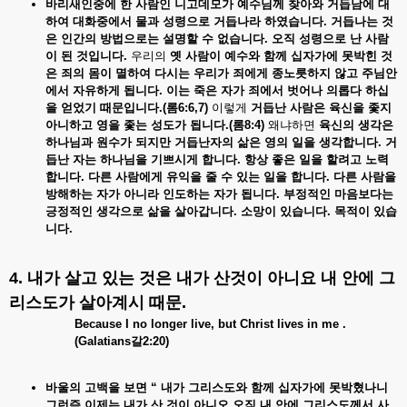
바리새인중에
한
사람인
니고데모가
예수님께
찾아와
거듭남에
대
하여
대화중에서
물과
성령으로
거듭나라
하였습니다.
거듭나는
것
은
인간의
방법으로는
설명할
수
없습니다.
오직
성령으로
난
사람
이
된
것입니다.
우리의
옛
사람이
예수와
함께
십자가에
못박힌
것
은
죄의
몸이
멸하여
다시는
우리가
죄에게
종노릇하지
않고
주님안
에서
자유하게
됩니다.
이는
죽은
자가
죄에서
벗어나
의롭다
하십
을
얻었기
때문입니다.(
롬6:6,7)
이렇게
거듭난
사람은
육신을
좇지
아니하고
영을
좇는
성도가
됩니다.(
롬8:4)
왜냐하면
육신의
생각은
하나님과
원수가
되지만
거듭난자의
삶은
영의
일을
생각합니다.
거
듭난
자는
하나님을
기쁘시게
합니다.
항상
좋은
일을
할려고
노력
합니다.
다른
사람에게
유익을
줄
수
있는
일을
합니다.
다른
사람을
방해하는
자가
아니라
인도하는
자가
됩니다.
부정적인
마음보다는
긍정적인
생각으로
삶을
살아갑니다.
소망이
있습니다.
목적이
있습
니다.
4. 내가
살고
있는
것은
내가
산것이
아니요
내
안에
그
리스도가
살아계시
때문
.
Because I no longer live, but Christ lives in me .
(Galatians
갈
2:20)
바울의 고백을
보면 “
내가
그리스도와
함께
십자가에
못박혔나니
그런즉
이제는
내가
산
것이
아니오
오직
내
안에
그리스도께서
사