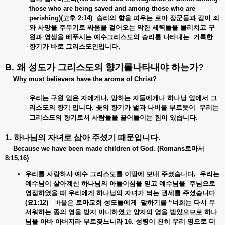
those who are being saved and among those who are
perishing)(
고후 2:14)
승리의
향을
피우는
로마
장군들과
같이
죄
와
사망을
주무기로
싸움을
걸어오는
악한
세력들을
물리치고
구
원과
영생을
베푸시는
예수그리스도의
승리를
나타내는
거룩한
향기가
바로
그리스도인입니다,
B. 왜
성도가
그리스도의
향기를나타내야
하는가
?
Why must believers have the aroma of Christ?
우리는
구원
얻은
자에게나,
망하는
자들에게나
하나님
앞에서
그
리스도의
향기
입니다.
꽃의
향기가
벌과
나비를
부르듯이
우리는
그리스도의
향기로서
사람들을
끌어들이는
힘이
있습니다.
1. 하나님의
자녀로
삼아
주셨기
때문입니다
.
Because we have been made children of God. (Romans
로마서
8:15,16)
우리를
사랑하사
예수
그리스도를
이땅에
보내
주셨습니다,
우리는
예수님이
살아계신
하나님의
아들이심을
믿고
예수님을
주님으로
영접하였을
때
우리에게
하나님의
자녀가
되는
권세를
주셨습니다
(
요1:12)
바울은
로마교회
성도들에게
말하기를 “
너희는
다시
무
서워하는
종의
영을
받지
아니하였고
양자의
영을
받았으므로
하나
님을
아바
아버지라
부르짖느니라 16.
성령이
친히
우리
영으로
더