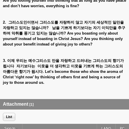
Are you fooling yourself into thinking that as long as you have peace
and don’t have worries, everything is fine?
2. 그리스도인이면서
그리스도를
자랑하지
않고
자기의
세상적인
일만을
자랑하고
있지는
않습니까?
남을
기쁘게
하기보다는
자기
이익만을
추구
하며
악취를
풍기고
있지는
않습니까? Are you boasting only about
yourself instead of boasting in Christ Jesus? Are you thinking only
about your benefit instead of giving joy to others?
3. 이제
우리는
예수그리스도
만을
자랑하고
드러내는
그리스도의
향기가
됩시다
자기보다는
이웃을
더
생각하고
이웃을
기쁘게
하는
그리스도의
아름다운
향기가
됩시다. Let’s become those who show the aroma of
Christ ‘right now’ by thinking of others first and being a source of
joy to those around us.
Attachment
[1]
List
Sign In...
LANG
PC