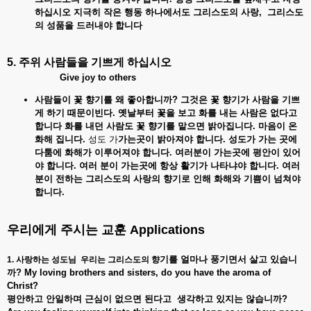
하십시오
지극히
작은
행동
하나에서도
그리스도의
사랑,
그리스도
의
성품을
드러내야
합니다
5. 주위
사람들을
기쁘게
하십시오
Give joy to others
사람들이 꽃
향기를
왜
좋아합니까?
그것은
꽃
향기가
사람을
기쁘
게
하기
때문이빈다.
옛날부터
꽃을
보고
화를
내는
사람은
없다고
합니다
화를
내던
사람도
꽃
향기를
맡으면
밝아집니다.
마음이
온
화해
집니다.
성도 가
가는곳이
밝아져야
합니다.
성도가
가는
곳에
다툼에
화해가
이루어져야
합니다.
여러분이
가는곳에
평안이
있어
야
합니다.
여러
분이
가는곳에
항상
활기가
나타냐야
합니다.
여러
분이
전하는
그리스도의
사랑의
향기로
인해
화해와
기쁨이
넘쳐야
합니다.
우리에게
주시는
교훈
Applications
기를
얼마나
풍기면서
살고
있습니
1. 사랑하는 성도님 우리는 그리스도의 향
까? My loving brothers and sisters, do you have the aroma of
Christ?
평안하고 안일하며 근심이
없으면
된다고
생각하고
있지는
않습니까?