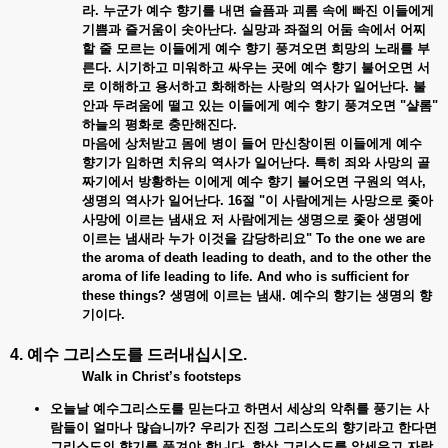
라.
누군가
예수
향기를
내면
슬픔과
괴롬
속에
빠진
이들에게
기쁨과
즐거움이
솟아난다.
실망과
좌절의
어둠
속에서
어찌
할
줄
모르는
이들에게
예수
향기
풍겨오면
희망의
노래를
부
른다.
시기하고
미워하고
싸우는
곳에
예수
향기
불어오면
서
로
이해하고
용서하고
화해하는
사랑의
역사가
일어난다.
불
안과
두려움에
떨고
있는
이들에게
예수
향기
풍겨오면 "
샬롬"
하늘의
평화로
충만해진다.
마음에
상처받고
몸에
병이
들어
만신창이된
이들에게
예수
향기가
임하면
치유의
역사가
일어난다.
특히
죄와
사망의
골
짜기에서
방황하는
이에게
예수
향기
불어오면
구원의
역사,
생명의
역사가
일어난다. 16
절 "
이
사람에게는
사망으로
좇아
사망에
이르는
냄새요
저
사람에게는
생명으로
좇아
생명에
이르는
냄새라
누가
이것을
감당하리요" To the one we are
the aroma of death leading to death, and to the other the
aroma of life leading to life. And who is sufficient for
these things?
생명에
이르는
냄새.
예수의
향기는
생명의
향
기이다.
4. 예수
그리스도를
드러내십시오
.
Walk in Christ’s footsteps
오늘날 예수그리스도를
믿는다고
하면서
세상의
악취를
풍기는
사
람들이
얼마나
많습니까?
우리가
진정
그리스도의
향기라고
한다면
그리스도의
향기를
풍겨야
합니다.
항상
그리스도를
앞세우고
자랑