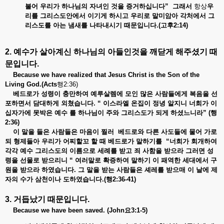
불어
우리가
하나님의
자녀인
것을
증거하십니다”
그래서
항상
우
리를
그리스도안에서
이기게
하시고
우리로
말미암아
각처에서
그
리스도를
아는
냄새를
나타내시기
때문입니다.(
고후2:14)
2. 예수가
살아계신
하나님의
아들인것을
깨닫게
해주셨기
때
문입니다
.
Because we have realized that Jesus Christ is the Son of the
Living God.(Acts
행2:36)
베드로가 성령이
충만하여
예루살렘에
모인
많은
사람들에게
복음을
선
포하면서
담대하게
외쳤습니다. “
이스라엘
온집이
정녕
알지니
너희가
이
십자가에
못박은
예수
를
하나님이
주와
그리스도가
되게
하셨느니라” (
행
2:36)
이 말을 들은
사람들은
마음이
찔러
베드로와
다른
사도들에
물어
가로
되
형제들아
우리가
어찌할꼬
할
때
베드로가
말하기를 “
너희가
회개하여
각각
예수
그리스도의
이름으로
세례를
받고
죄
사함을
받으라
그러면
성
령을
선물로
받으리니 “
여러말로
확증하여
말하기
이
패역한
세대에서
구
원을
받으라
하였습니다.
그
말을
받는
사람들은
셰레를
받으매
이
날에
제
자의
수가
삼천이나
도하였습니다.(
행2:36-41)
3. 거듭났기
때문입니다
.
Because we have been saved. (John요
3:1-5)