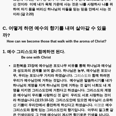
신
것이라
이제
내가
육체
가운데
사는
것은
나를
사랑하사
나를
위
하여
자기
몸을
버리신
하나님의
아들을
믿는
믿음
안에서
사는
것
이라 (
갈 2:20)
C. 어떻게
하면
예수의
향기를
내며
살아갈
수
있을
까
?
How can we become those that walk with the aroma of Christ?
1. 예수
그리스도와
함께하면
된다
.
Be one with Christ
요한복음 15
장에
예수님은
포도나무
비유를
통해
하나님과
예수님
과
성도와의
관계를
보여
줍니다.
하나님은
농부,
예수님은
포도나
무,
우리는
포도나무
가지라
하였습니다.
그리스도와
함께
하려면
우리가
예수님안에
거하는
것입니다.
예수님은
말씀하시기를
내가
하나님의
계명을
지켜
하나님의
안에
거하는
것
같이
너희도
내
계
명을
지키면
그리스도안에
거한다고
하셨습니다.
그리스도의
계명
은
예수님이
우리를
사랑하신
것
같이
우리도
서로
사랑하는
것이
라
하셨습니다.(
요15:10-12)
그리스도안에
있으면
예수님이
소유하
신
기쁨이
우리안에서
충만하게
하신다고
하셨습니다.
이것은
예수
그리스도와
함께
있는
그리스도인의
향기입니다.
아무리
질그릇
같
은
인생이라도
그
안에
예수님이
계시면
향기로운
인생을
삽니다.