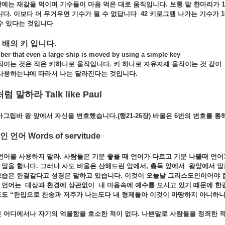
말에는
재갈을
먹이며
기수들이
마음
먹은
대로
움직입니다.
보통
말
한마리가 1
니다.
이보다
더
무거우면
기수가
될
수
없답니다 42
키로그램
나가는
기수가 1
수
있다는
것입니다
배의
키
입니다
.
that even a large ship is moved by using a simple key
직이는
것은
적은
키하나로
움직입니다.
키
하나로
자유자재
움직이는
것
같
사용하는냐에
따라서
나는
달라진다는
것입니다.
처럼
말하라
Talk like Paul
아그립바
왕
앞에서
자신을
변호했습니다.(
행21-26
장)
바울은 6
번의
변호를
통
적인
언어
Words of servitude
언어를
사용하지
말라.
사람들은
기분
좋을
때
언어가
다르고
기분
나뿔때
언어
로
말을
합니다. 그러나 사도 바울은
산헤드린
앞에서,
총독
앞에서
왕앞에서
말
모습은
한결같다고
성경은
말하고
있습니다.
이것이
오늘날
그리스도인이어야
 언어는
대상과
환경에
상관없이
내
마음속에
예수를
모시고
있기
때문에
한
도 “
한입으로
찬송과
저주가
나는도다
내
형제들아
이것이
마땅하지
아니하니
은
어디에서나
자기의
억울함을
호소한
적이
없다.
나쁜말로
사람들을
정죄한