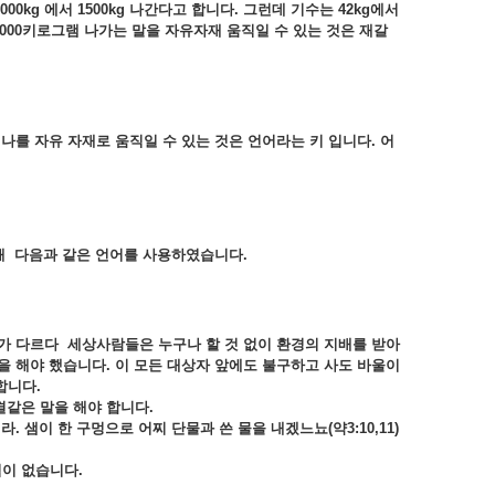
000kg
에서 1500kg
나간다고
합니다.
그런데
기수는 42kg
에서
000
키로그램
나가는
말을
자유자재
움직일
수
있는
것은
재갈
이
나를
자유
자재로
움직일
수
있는
것은
언어라는
키
입니다.
어
해
다음과
같은
언어를
사용하였습니다.
가
다르다
세상사람들은
누구나
할
것
없이
환경의
지배를
받아
을
해야
했습니다.
이
모든
대상자
앞에도
불구하고
사도
바울이
합니다.
결같은
말을
해야
합니다.
라.
샘이
한
구멍으로
어찌
단물과
쓴
물을
내겠느뇨(
약3:10,11)
적이
없습니다.