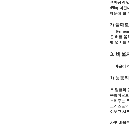
경마장의 
45kg
이랍
때문에
할
2)
둘째로
Remember 
큰 배를
움
떤
언어를
3. 바울
바울이 
1) 능동
두 얼굴의
수동적으
보여주는
그리스도의
야보고 사도
사도 바울