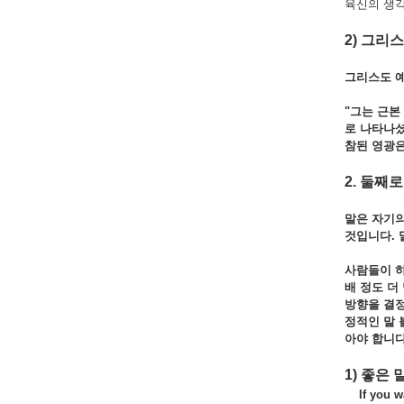
육신의 생각
2) 그리
그리스도 
"그는 근본
로
나타나
참된 영광
2. 둘째로
말은 자기
것입니다. 
사람들이 
배
정도
더
방향을
결
정적인
말
아야
합니다
1) 좋은
If you wan