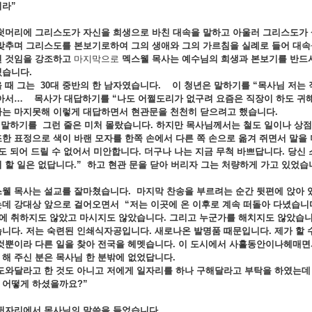
라”
첫머리에
그리스도가
자신을
희생으로
바친
대속을 말
하고
아울러
그리스도가
맞추며
그리스도를
본보기로하여
그의
생애와
그의
가르침을
실례로
들어
대
된
것임을
강조하고
마지막으로
멕스웰
목사는
예수님의
희생과
본보기를
반드
습니다.
을 때
그는 30
대
중반의
한
남자였습니다.
이
청년은 말하기를 “
목사님
저는
아서…
목사가 대답하기를 “
나도
어쩔도리가
없구려
요즘은
직장이
하도
귀해
사는
마지못해
이렇게
대답하면서
현관문을
천천히
닫으려고
했습니다.
이
말하기를
그런
줄은
미처
몰랐습니다.
하지만
목사님께서는
철도
일이나
상
조한
표정으로
색이
바랜
모자를
한쪽
손에서
다른
쪽
손으로
옮겨
쥐면서
말을
도
되어
드릴
수
없어서
미안합니다.
더구나
나는
지금
무척
바쁘답니다.
당신
이
할
일은
없답니다.”
하고
현관
문을
닫아
버리자
그는
처량하게
가고
있었습
스웰
목사는
설교를
잘마쳤습니다.
마지막
찬송을
부르려는
순간
뒷편에
앉아
는데
강대상
앞으로
걸어오면서 “
저는
이곳에
온
이후로
계속
떠돌아
다녔습니
에
취하지도
않았고
마시지도
않았습니다.
그리고
누군가를
해치지도
않았습니
습니다.
저는
숙련된
인쇄식자공입니다.
새로나온
발명품
때문입니다.
제가
할
것뿐이라
다른
일을
찾아
전국을
헤멧습니다.
이
도시에서
사흘동안이나헤매
도
해
주신
분은
목사님
한
분밖에
없었답니다.
 도와달라고
한
것도
아니고
저에게
일자리를
하나
구해달라고
부탁을
하였는
면
어떻게
하셨을까요?
”
뒷
자리에서
목사님의
말씀을
들었습니다.