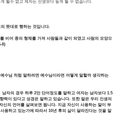
 될수 없고 제자는 선생보다 높게 될 수 없습니다.
님의
뜻대로
행하는
것입니다.
기를
비어
종의
형체를
가져
사람들과
같이
되였고
사람의
모양으
-8)
나
예수님
처럼
말하려면
예수님이라면
어떻게
말할까
생각하는
.
남자의
경우
하루 2
만
단어정도를
말하고
여자는
남자보다 1.5
향력이
있다고
성경은
말하고
있습니다.
또한
말은
우리
인생의
자신의
언어를
살펴보면
됩니다.
지금
자신이
사용하는
말이
부
를
사용하고
있는가에
따라서 10
년
후의
삶이
달라진다는
것을
알