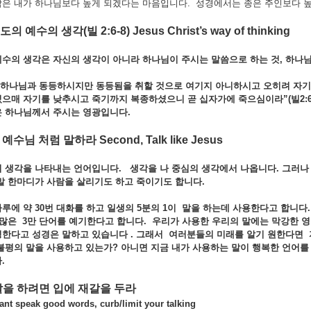
은 내가 하나님보다 높게 되겠다는 마음입니다. 성경에서는 종은 주인보다 높게
스도의
예수의
생각
(
빌
2:6-8) Jesus Christ’s way of thinking
예수의
생각은
자신의
생각이
아니라
하나님이
주시는
말씀으로
하는
것,
하나
하나님과
동등하시지만
동등됨을
취할
것으로
여기지
아니하시고
오히려
자
셨으매
자기를
낮추시고
죽기까지
복종하셨으니
곧
십자가에
죽으심이라”(
빌2:6
은
하나님께서
주시는
영광입니다.
예수님
처럼
말하라
Second, Talk like Jesus
의
생각을
나타내는
언어입니다.
생각을
나
중심의
생각에서
나옵니다.
그러
말 한마디가 사람을
살리기도
하고
죽이기도
합니다.
하루에
약 30
번
대화를
하고
일생의 5
분의 1
이
말을
하는데
사용한다고
합니다
많은 3
만
단어를
예기한다고
합니다.
우리가
사용한
우리의
말에는
막강한
영
정한다고
성경은
말하고
있습니다 .
그래서
여러분들의
미래를
알기
원한다면
불평의
말을
사용하고
있는가?
아니면
지금
내가
사용하는
말이
행복한
언어
.
말을
하려면
입에
재갈을
두라
t speak good words, curb/limit your talking