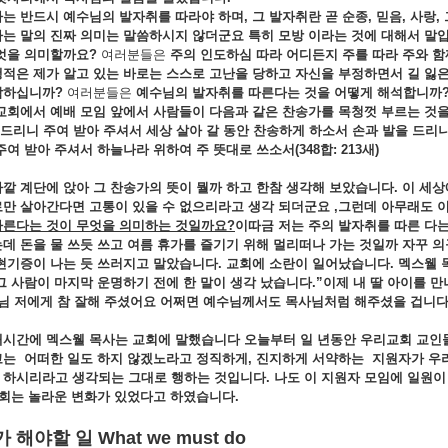
자는
반드시
예수님의
발자취를
따라야
하며,
그
발자취란
곧
순종,
믿음,
사랑,
다는
말의
진짜
의미는
말씀하시지
않더군요
특히
모방
이라는
것에
대해서
말입
엇을
의미할까요?
여러분들은
주의
인도하심
따라
어디든지
주를
따라
주와
함
행적은
제가
알고
있는
바로는
스스로
고난을
당하고
자신을
부정하면서
길
잃
각하십니까?
여러분들은
예수님의
발자취를
따른다는
것을
어떻게
해석합니까
 교회에서
예배
모임
앞에서
사람들이
다음과
같은
찬송가를
목청껏
부르는
것
드리니
주여
받아
주셔서
세상
살아
갈
동안
찬송하게
하소서
손과
발을
드리
주여
받아
주셔서
하늘나라
위하여
주
뜻대로
쓰소서(348
합: 213
새)
바깥
계단에
앉아
그
찬송가의
뜻이
뭘까
하고
한참
생각해
보았습니다.
이
세상
로만
살아간다면
고통이
있을
수
없으리라고
생각
되더군요 ,
그런데
아무래도
따른다는
것이
무엇을
의미하는
것일까요?
이따금 저는
주의
발자취를
따른
다
는데
돈을
물
쓰듯
쓰고
여름
휴가를
즐기기
위해
멀리떠나
가는
것일까
자꾸
의
현기증이
나는
듯
쓰러지고
말았습니다.
교회에
소란이
일어났습니다.
멕스웰
그
사람이
마지막
운명하기
전에
한
말이
생각
났습니다.”
이제
내
딸
아이를
만
님
저에게
참
잘해
주셨어요
어쩌면
예수님께서도
목사님처럼
해주셨을
겁니다
배시간에
멕스웰
목사는
교회에
말했습니다
오늘부터
일
년동안
우리교회
교인
고는
어떠한
일도
하지
않겠노라고
정직하게,
진지하게
서약하는
지원자가
우
서
하시리라고
생각되는
그대로
행하는
것입니다.
나도
이
지원자
모임에
일원
회는
놀라운
변화가
있었다고
하였습니다.
가
해야할
일
What we must do