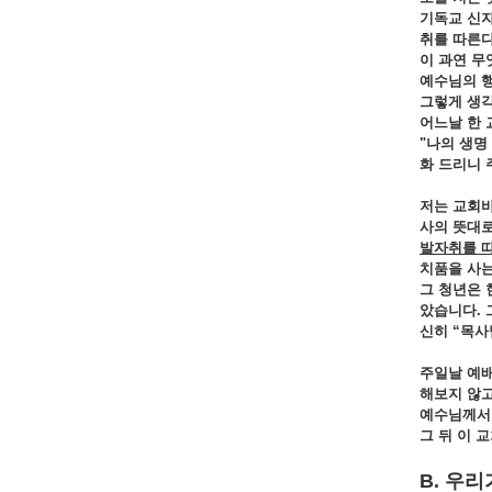
기독교 신
취를
따른
이
과연
무
예수님의 
그렇게
생
어느날 한
"나의 생명
화
드리니
저는 교회
사의
뜻대
발자취를
치품을
사
그 청년은
았습니다.
신히 “
목사
주일날 예
해보지
않
예수님께
그 뒤
이
교
B. 우리