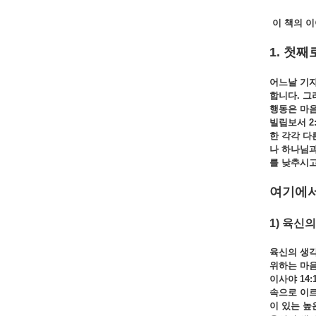
이 책의 
1. 첫째
어느날 기
합니다.
그
행동은 마
빌립보서 2:
한
각각
다
나
하나님
를
낮추시
여기에서
1) 육신의
육신의 생
위하는
마
이사야 14:1
속으로
이
이
있는
높