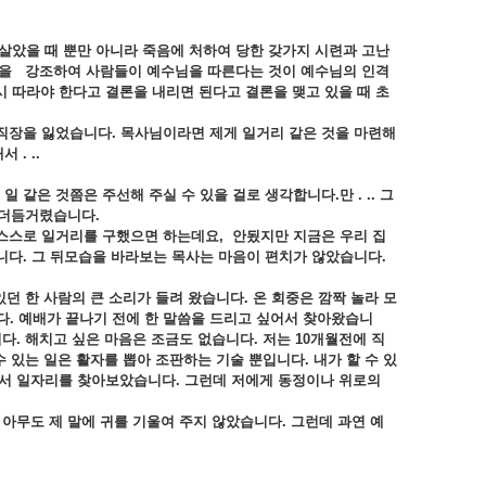
살았을
때
뿐만
아니라
죽음에
처하여
당한
갖가지
시련과
고난
속을
강조하여
사람들이
예수님을
따른다는
것이
예수님의
인격
시
따라야
한다고
결론을
내리면
된다고
결론을
맺고
있을
때
초
직장을
잃었습니다.
목사님이라면
제게
일거리
같은
것을
마련해
서 . ..
점
일
같은
것쯤은
주선해
주실
수
있을
걸로
생각합니다.
만 . ..
그
더듬거렸습니다.
스스로
일거리를
구했으면
하는데요,
안됬지만
지금은
우리
집
니다.
그
뒤모습을
바라보는
목사는
마음이
편치가
않았습니다.
있던
한
사람의
큰
소리가
들려
왔습니다.
온
회중은
깜짝
놀라
모
다.
예배가
끝나기
전에
한
말씀을
드리고
싶어서
찾아왔습니
다.
해치고
싶은
마음은
조금도
없습니다.
저는 10
개월전에
직
수
있는
일은
활자를
뽑아
조판하는
기술
뿐입니다.
내가
할
수
있
면서
일자리를
찾아보았습니다.
그런데
저에게
동정이나
위로의
데
아무도
제
말에
귀를
기울여
주지
않았습니다.
그런데
과연
예