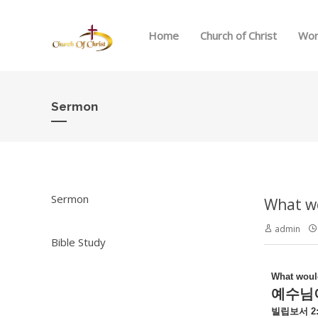
Home
Church of Christ
Wor
Sermon
Sermon
What 
admin
Bible Study
What woul
예수님
빌립보서 2: