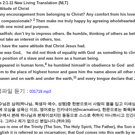
s 2:1-11 New Living Translation (NLT)
titude of Christ
 any encouragement from belonging to Christ? Any comfort from his love?
2
d compassionate?
Then make me truly happy by agreeing wholeheartedl
ith one mind and purpose.
selfish; don’t try to impress others. Be humble, thinking of others as be
but take an interest in others, too.
have the same attitude that Christ Jesus had.
e was God, he did not think of equality with God as something to clin
 position of a slave and was born as a human being.
8
ppeared in human form,
he humbled himself in obedience to God and d
im to the place of highest honor and gave him the name above all other
11
aven and on earth and under the earth,
and every tongue declare that J
파일 듣기 :
031719.mp3
수님은
삼위(
하나님,
독생자
예수,
성령)
중
한분으로서
사람의
몸을
입고
이세
에
오심을
성육신
이요,
영어로는
인카내이션(Incarnation),
한문으로는
화육(
수께서
본래
하나님과
본체이셨지만
동등으로
스스로
취하지
아니하시고
인간
다.
그러나
죄가
없으신
분입니다.(
히4:16)
sus is one of the Trinity (The Son, The Holy Spirit, The Father), the Son
glish it is referred to as incarnation; that God comes into this earth by 