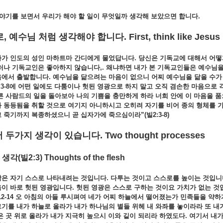
이야기를
보면서
우리가
해야
할
일이
무엇일까
생각해
보았으면
합니다.
로
,
예수님
처럼
생각해야
합니다
. First, think like Jesus
자가
인도의
성인
마하트마
간디에게
물었답니다.
당신은
기독교에
대해서
어
러나
기독교인은
좋아하지
않습니다,.
왜냐하면
내가
본
기독교인들은
예수님
음에서
출발합니다.
예수님을
닮으려는
마음이
없으니
어찌
예수님을
닮을
수
3-8
에
어떤
일에도
다툼이나
헛된
영광으로
하지
말고
오직
겸손한
마음으로
른
사람드의
일을
돌아보아
나의
기쁨을
충만하게
하라
너희
안에
이
마음을
품
과
동등됨을
취할
것으로
여기지
아니하시고
오히려
자기를
비어
종의
형체를
고
죽기까지
복종하셨으니
곧
십자가에
죽으심이라”(
빌2:3-8)
 두가지
생각이
있습니다. Two thought processes
생각
(
빌
2:3) Thoughts of the flesh
각은
자기
스스로
나타내려는
것입니다.
다투는
것이고
스스로를
높이는
것입니
음이
바로
헛된
영광입니다.
헛된
영광은
스스로
구하는
것이요
가치가
없는
것
2-14
오
아침의
아들
루시펴여
네가
어찌
하늘에서
떨어졌는가
민족들을
약하
르기를
내가
하늘로
올라가
내가
하나님의
별들
위헤
내
와좌를
놓이라라
또
내
은
곳
위로
올라가
내가
지극히
높으시
이와
깉이
되리라
하였도다.
여기서
내가