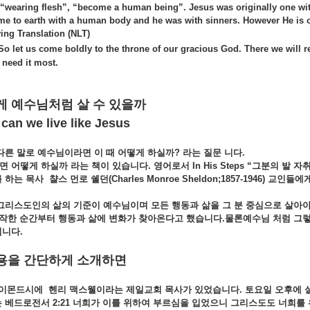
 “wearing flesh”, “become a human being”. Jesus was originally one wit
me to earth with a human body and he was with sinners. However He is 
ving Translation (NLT)
So let us come boldly to the throne of our gracious God. There we will r
 need it most.
게
예수님처럼
살
수
있을까
n we live like Jesus
다른
말로
예수님이라면
이
때
어떻게
하실까?
라는
질문
니다.
면 어떻게
하실까
라는
책이
있습니다.
영어로서 In His Steps “
그분의
발
자
를
하는
목사
챨스
먼로
쉘던(Charles Monroe Sheldon;1857-1946)
교인들에
그리스도인의
삶의
기준이
예수님이며
모든
행동과
삶을
그
분
중심으로
살아
작한
순간부터
행동과
삶에
변화가
찾아온다고
했습니다.
물론예수님
처럼
그
니다.
용을
간단하게
소개하면
이몬드시에
헨리
맥스웰이라는
제일교회
목사가
있었습니다.
토요일
오후에
는
베드로전서 2:21
너희가
이를
위하여
부르심을
입었으니
그리스도도
너희를