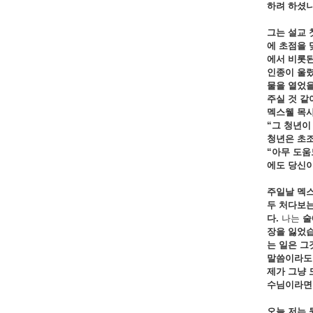
하려
하셨니
그는 설교
에
초점을
에서
비롯
인종이
울렸
물을 열었
주실
것
같
멕스웰 목
“
그
청년
청년은
초
“
아무
도움
에도
당신
주일날 멕
두
처다보
다.
나는
술
장을
잃었
는
일은
그
말씀이라
제가 그냥
수님이라
오늘 저는 