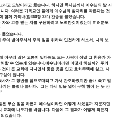
그리고
모방이라고
했습니다.
하지만
목사님께서
예수님의
발
자
니다.
여러분
기독교인
들에게
예수님의
발자취를
따른다는
것
께
함께
가려내(
합360
장 324)
찬송을
불렀습니다.
은
자와
고통
받는
자를
구원하려고
노력한것이었는데
여러분도
?
을
들었습니다.
니
주여
받아주셔서
주의
일을
위하여
민첩하게
하소서,
나의
보
에
아무리
많은
고통이
있다해도
모든
사람이
정말
그
찬송가
가
이해할
수
없는게
있습니다.
예수님이라면 어떻게
하실까?
주의
는
것이
큰
교회에
다니면서
좋은
옷을
입고
호화주택에
살고,
사
구심이 듭니다.
목사가
그
청년를
집으로대리고
가서
간호하였지만
끝내
죽고
말
나기는
틀렸나
봅니다.
그는
다시
입을
열어
무척
힘이
든
듯
간
”
들은
무슨
일을
하든지
예수님이라면
어떻게
하셨을까
자문자답
리
교회에
나오기를
바랍니다.
다음에
그
결과가
어떻게
되든지
이
되겠습니다.