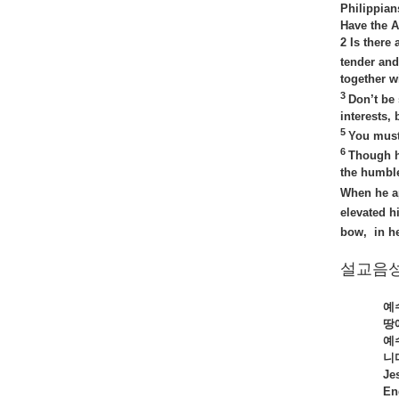
Philippian
Have the At
2
Is there
tender an
together w
3
Don’t be 
interests, 
5
You must 
6
Though h
the humble
When he a
elevated h
bow, in he
설교음성
예
땅
예
니
Je
En