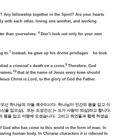
 Any fellowship together in the Spirit? Are your hearts
y with each other, loving one another, and working
4
tter than yourselves.
Don’t look out only for your own
7
g to.
Instead, he gave up his divine privileges he took
9
ied a criminal’s death on a cross.
Therefore, God
10
 names,
that at the name of Jesus every knee should
esus Christ is Lord, to the glory of God the Father.
상오신
하나님의
아들
예수이시다.
하나님이
인간의
몸을
입고
이
육신을
입으심),
또는
도성인신 (=
도가
사람이
되심)
라고
합니다.
의
몸을
입고
이땅에
오셨습니다.
그리고
죄인들과
함께
하셨습
 of God who has come to this world in the form of man. In
wearing human body. In Chinese characters it is referred to