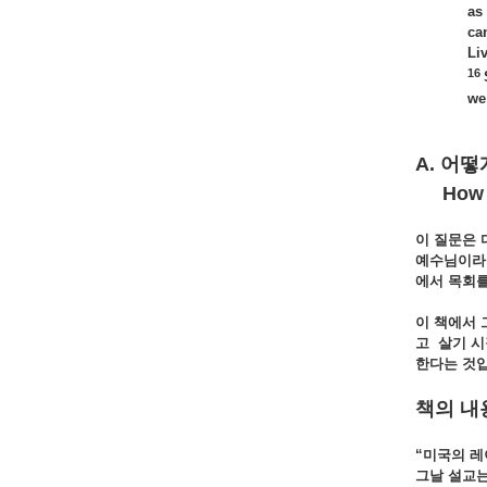
as
ca
Li
16
we
A. 어떻
How ca
이 질문은
예수님이라
에서
목회
이 책에서
고
살기
시
한다는
것입
책의 내
“
미국의
레
그날 설교