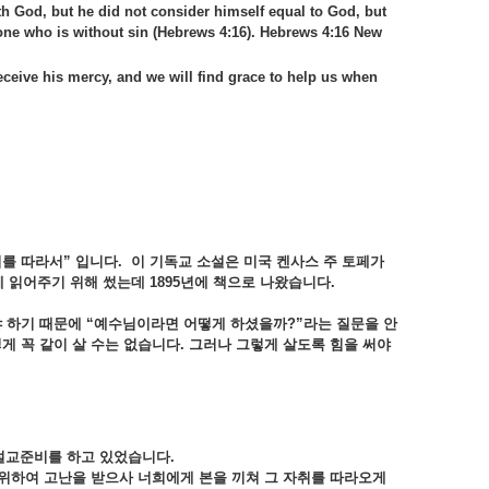
h God, but he did not consider himself equal to God, but
one who is without sin (Hebrews 4:16). Hebrews 4:16 New
eceive his mercy, and we will find grace to help us when
취를
따라서”
입니다.
이
기독교
소설은
미국
켄사스
주
토페가
게
읽어주기
위해
썼는데 1895
년에
책으로
나왔습니다.
야
하기
때문에 “
예수님이라면
어떻게
하셨을까?”
라는
질문을
안
렇게
꼭
같이
살
수는
없습니다.
그러나
그렇게
살도록
힘을
써야
설교준비를
하고
있었습니다.
위하여
고난을
받으사
너희에게
본을
끼쳐
그
자취를
따라오게