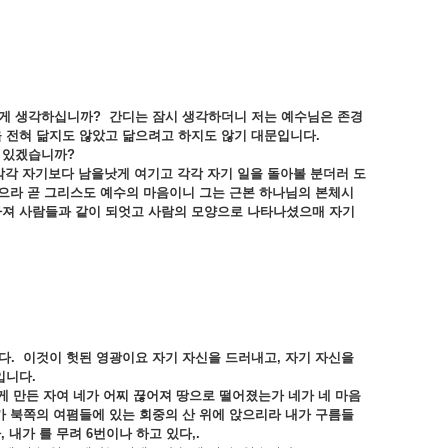
떻게
생각하십니까?
간디는
잠시
생각하더니
저는
예수님은
존경
을
전혀
닮지도
않았고
닮으려고
하지도
않기
대문입니다.
가
있겠습니까?
각각
자기보다
남을낫게
여기고
각각
자기
일을
돌아볼
분더러
도
으라
곧
그리스도
예수의
마음이니
그는
근본
하나님의
본체시
가져
사람들과
같이
되엇고
사람의
모양으로
나타나셨으매
자기
다.
이것이
헛된
영광이요
자기
자신을
드러내고,
자기
자신을
입니다.
게
만든
자여
네가
어찌
끊어져
땅으로
떨어졌는가
네가
네
마음
가
북쪽의
여폄들에
있는
회중의
산
위에
앉으리라
내가
구름들
,
내가
를
무려 6
번이나
하고
있다,.