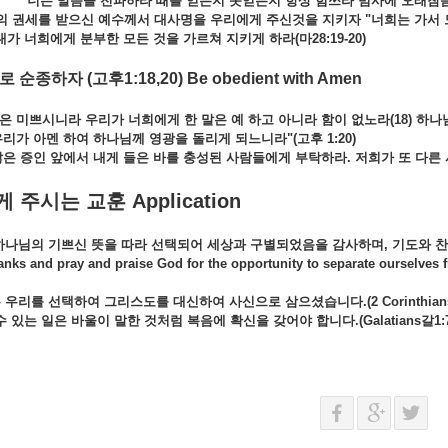
너는 말씀을 전파하라 때를 얻든지 못얻든지 항상 힘쓰라 범사에 오래참음
의 권세를 받으신 예수께서 대사명을 우리에게 주신것을 지키자 "너희는 가서 
내가 너희에게 분부한 모든 것을 가르쳐 지키게 하라(마28:19-20)
으로 순종하자
(고후1:18,20) Be obedient with Amen
은 미쁘시니라 우리가 너희에게 한 말은 예 하고 아니라 함이 없노라(18) 하
리가 아멘 하여 하나님께 영광을 돌리게 되느니라"(고후 1:20)
 증인 앞에서 내게 들은 바를 충성된 사람들에게 부탁하라. 저희가 또 다른 사
 주시는 교훈 Application
 하나님의 기쁘신 뜻을 따라 선택되어 세상과 구별되었음을 감사하며
, 기도와 찬
anks and pray and praise God for the opportunity to separate ourselves 
은 우리를 선택하여 그리스도를 대신하여 사신으로 삼으셨습니다
.(2 Corinthia
수 있는 일은 바울이 말한 것처럼 복음에 확신을 갖어야 합니다
.(Galatians갈1: