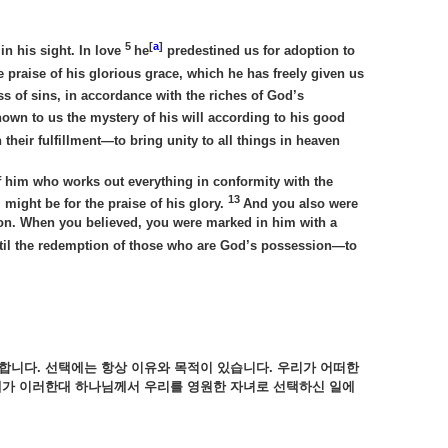
5
[
a
]
in his sight. In love
he
predestined us for adoption to
e praise of his glorious grace, which he has freely given us
s of sins, in accordance with the riches of God’s
wn to us the mystery of his will according to his good
 their fulfillment—to bring unity to all things in heaven
 him who works out everything in conformity with the
13
, might be for the praise of his glory.
And you also were
tion. When you believed, you were marked in him with a
ntil the redemption of those who are God’s possession—to
 합니다. 선택에는 항상 이유와 목적이 있습니다. 우리가 어떠한
계가 이러한대 하나님께서 우리를 영원한 자녀로 선택하신 일에