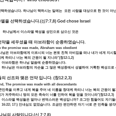
선택하셨습니다
. 하나님이 택하시는 일에는 모든 사람을 대상으로 한 것이 아
스라엘을 선택하셨습니다
.(신7:7,8) God chose Israel
하나님께서 이스라엘 백성을 성민으로 삼으신 것은
언약을 세우셨을 때 아브라함이 순종하였습니다.
en the promise was made, Abraham was obedient
나님은 아브라함에게 이르시되 너는 본토 친척 아비집을 떠나 내가 네게 지시할 
케 하리니 너는 복의 근원이 될 지니라"(창12:1,2)
아브라함은 하나님 말씀에 순종하였습니다
.
하나님은 아브라함의 자손을 그 많은 백성중에서 성별하여 거룩한 백성으로
들의 선조와 맺은 언약 입니다.
(창12:2,3)
d, The promise was made with all descendants
큰민족을 이루고 내게 복을 주어 네 이름을 창대케 하리니 너는 복의 근원이 될
가 저주하리니 땅의 모든 족속이 너를 인하여 복을 얻을 것이니라"(창12:2,3)
이스라엘 백성들은 얼마나 변덕스러운 백성입니까
? 조그만 힘들어도 자기들
16:22; 17:) 인내심도 없었습니다. 조금만 편안하면 자기 너로 큰 민족들 생각대
나님의 사랑입니다.
(신 7:7,8)