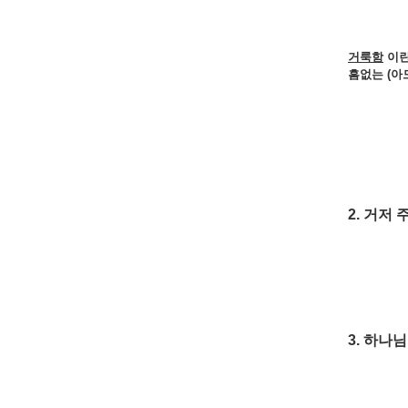
거룩함
이
흠없는 (아
2. 거저
3. 하나