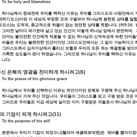
To be holy and blameless
하나님께서 창세전에 우리를 택하신 이유는 우리를 그리스도의 사랑안에서 
란
(하기오스)이란 이 세상의 부정한 것과 구별되어 하나님께 봉헌된 상태를 말
모모스)는 도덕적, 종교적으로 허물이 없는 완전한 상태를 뜻합니다. (히9:14; 벧전
그러면 날마다 죄가운데 살고 있는 인간이
어떻게 하나님 앞에서 완전하며
,
단어는 불안전한 인간에게 적용될 수 없는 하나님의 신적속성에 속한 단어들
바울은 우리는 불완전한 인간이지만 그리스도안에서는 그 일이 가능하다고
그리스도께서 십자가상에서 흘리신 보혈로 우리의 모든 죄는 해결함을 받으며
거룩한 성도들이 된다 하였습니다
. 그러므로 하나님이 우리를 택하신 이유
니다.
 주신 은혜의 영광을 찬미하게 하시려고
(6)
To the praise of his glorious grace
하나님께서 우리를 선택하신 이유는 죄인이지만 은혜로 구원해 주신 하나님
하나님께서 거져 주신 것입니다. 우리들이 그리스도를 믿고 구원 받은 것은 
그러므로 우리들은 지금 세상에 살지만 이미 구원받은 자들로서 하나님의 은
님의 기업이 되게 하시려고
(11)
To the purpose of his will
본문에서 우리가 기업이 되었으니
(헬라어 에클레로데멘)은 제비를 뽑아지정하