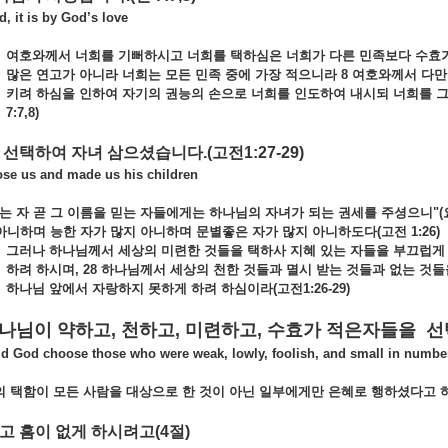
t is by God’s love
여호와께서 너희를 기뻐하시고 너희를 택하심은 너희가 다른 민족보다 수효
많은 연고가 아니라 너희는 모든 민족 중에 가장 적으니라
8 여호와께서 다만
키려 하심을 인하여 자기의 권능의 손으로 너희를 인도하여 내시되 너희를 그
7:7,8)
를 선택하여 자녀 삼으셨습니다
.
(고전1:27-29)
 us and made us his children
는 자 곧 그 이름을 믿는 자들에게는 하나님의 자녀가 되는 권세를 주셩으니"(요
아니하며 능한 자가 많지 아니하며 문별좋은 자가 많지 아니하도다(고전 1:26)
그러나 하나님께서 세상의 미련한 것들을 택하사 지혜 있는 자들을 부끄럽게
하려 하시며
, 28 하나님께서 세상의 천한 것들과 멸시 받는 것들과 없는 것
하나님 앞에서 자랑하지 못하게 하려 하심이라(고전1:26-29)
 하나님이 약하고
, 천하고, 미련하고, 수효가 적은자들을 
od choose those who were weak, lowly, foolish, and small in numbe
택함이 모든 사람을 대상으로 한 것이 아닌 일부에게만 은혜로 행하셨다고 
하고 흠이 없게 하시려고
(4절)