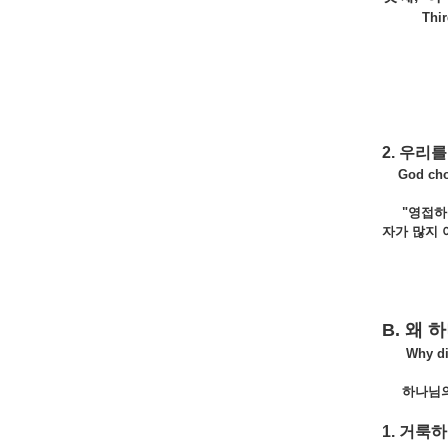
Third, i
2. 우리
God chose
"영접하
자가 많지 
B. 왜
Why did G
하나님의 
1. 거룩