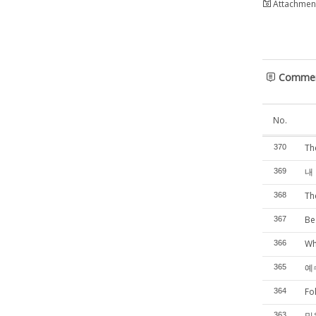
Attachment
Comme
No.
Th
370
내 
369
Th
368
Be
367
Wh
366
예
365
Fo
364
믿
363