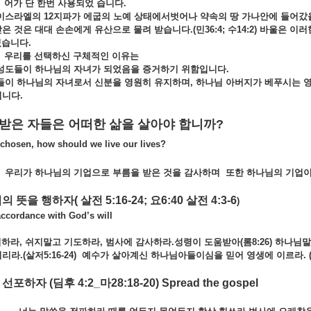
어가 단 한번 사용되었 습니다.
 12지파가 에굽의 노예 상태에서벗어나 약속의 땅 가나안에 들어갔을 대
은 것은 대대 손손에게 유산으로 물려 받습니다.(민36:4; 수14:2) 바울은 
습니다.
우리를 선택하신 구체적인 이유는
성도들이 하나님의 자녀가 되었음을 증거하기 위함입니다.
도들이 하나님의 자녀로서 신분을 영원히 유지하며, 하나님 아버지가 베푸시는 
니다.
택받은 자들은 어떠한 삶을 살아야 합니까
?
chosen, how should we live our lives?
우리가 하나님의 기업으로 부름을 받은 것을 감사하며 또한 하나님의 기업이
님의 뜻을 행하자
( 살전 5:16-24; 요6:40 살전 4:3-6
)
cordance with God’s will
, 쉬지말고 기도하라, 범사에 감사하라.성령이 도움받아(롬8:26) 하나님말씀
리라.(살저5:16-24) 예수가 살아계신 하나님아들이심을 믿어 영생에 이르라. (요6
을 선포하자
(딤후 4:2_마28:18-20) Spread the gospel