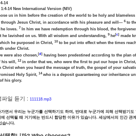
4-14
1:4-14 New International Version (NIV)
ose us in him before the creation of the world to be holy and blameless 
6
through Jesus Christ, in accordance with his pleasure and will—
to th
7
 he loves.
In him we have redemption through his blood, the forgivenes
9
[
c
]
at he lavished on us. With all wisdom and understanding,
he
made kno
10
which he purposed in Christ,
to be put into effect when the times reach
th under Christ.
[
d
]
we were also chosen,
having been predestined according to the plan of
12
 his will,
in order that we, who were the first to put our hope in Christ
n Christ when you heard the message of truth, the gospel of your salva
14
promised Holy Spirit,
who is a deposit guaranteeing our inheritance u
of his glory.
파일 듣기 :
111118.mp3
아가면서 우리는 누군가를 선택하기도 하며
, 반대로 누군가에 의해 선택받기도
에 선택될 때 거기에는 반드시 합당한 이유가 있습니다. 세상에서의 인간 관
있습니다.
 선택합니까? Who chooses?