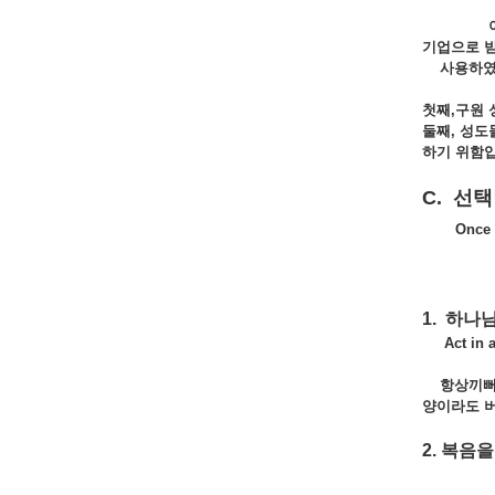
이스라엘의
기업으로 받
사용하였
첫째,구원 
둘째
, 성
하기 위함입
C. 선
Once 
1. 하나
Act in ac
항상끼뻐하라
양이라도 버
2. 복음