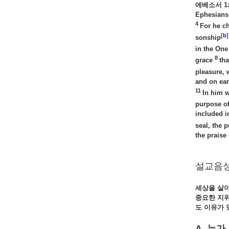
에베소서
1:
Ephesians 
4
For he ch
[
b
]
sonship
in the One
8
grace
th
pleasure, 
and on ear
11
In him 
purpose of
included i
seal, the 
the praise 
설교음성
세상을 살
중요한 지위
도 이유가 
A. 누가