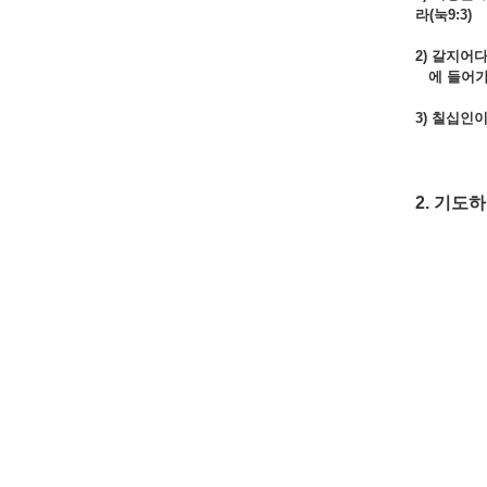
라(눅9:3)
2)
갈지어다
에 들어가
3) 칠십인
2. 기도