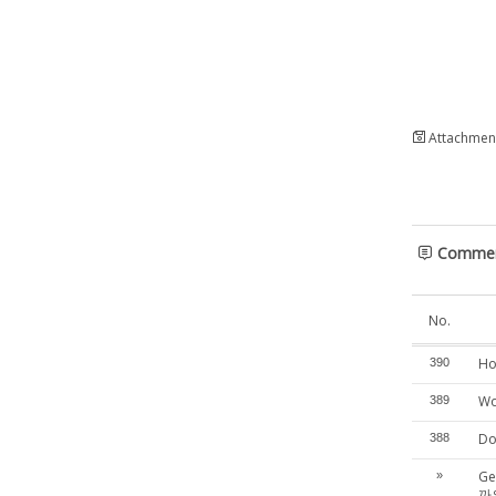
Attachment
Comme
No.
Ho
390
Wo
389
Do
388
Ge
»
까