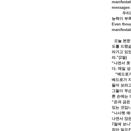
manifestat
messages o
우리
능력이 부족
Even thoug
manifestat
오늘 본문
도를 드렸습
라가고 있었
라.”(2절)
“나면서 못
다. 매일 
“베드로가 
베드로가 자
들어 보라고
그들이 무슨
론 손에는 
“은과 금은
있는 것입
“
나사렛 예
나면서 앉은
7절에 보니
잡아 일으킨