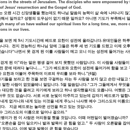
ions in the streets of Jerusalem. The disciples who were empowered by th
f Jesus’ resurrection and the Gospel of God.
는 오랜 시간 신앙생활을 했는데도 하나님 말씀의 능력이 삶 속에 나타나지 않
해서 일까요? 성령의 도우심이 없기 때문 일까요? 아니면 기도가 부족해서 
h many of us have walked our spiritual lives for a long time, we, more 
ions in our lives.
을 보면 제 9시 기도시간에 베드로 요한이 성전에 올라갑니다.유대인들은 하루에
니다. 전지 전능하신 하나님 앞에 그들은 하루 세 번 기도를 드렸고 이제 오
습니다“나면서 못 걷게 된 이를 사람들이 메고 오니 이는 성전에 들어가는 
 걷게 된 이”라는 말은 평생 걸어 보지 못했던 사람입니다. 이 사람을 사람들
성전 문에 데려다 놓다니…. “그가 베드로와 요한이 성전에 들어가려 함을 보고 구
요한과 더불어 주목하여 이르되 우리를 보라 하니.”(4절)
기들을 보라고 한 것을 보면 구걸하는 자는 두 사람을 보지 않고 손만 내밀고
 말한 사람이 없었을테니 말입니다. 5절 말씀입니다.“그가 그들에게서 무엇을
 대단한 것을 줄려고 자기에게 보라고 하나 생각했을지도 모릅니다. 어쨌든 그
아무 것도 없습니다. 서로 서로 눈빛이 마주치고 있는데 갑자기 베드로가 말합
 내게 없거니와 내게 있는 이것을 네게 주노니 나사렛 예수 그리스도의 이름으로
니다.
지금 베드로는 놀라운 선언을 하고 있는 것입니다.
수 그리스도의 이름으로 일어나 걸으라.”
뱅이가 된 이 사람은 어리둥절 했을 것입니다
. 이때 어떤일이 벌어졌습니까?
“
오른손을 잡아 일으키니 발과 발목이 곧 힘을 얻고
.”
두 사람이 오른팔을 잡
 것입니다. 이에 발과 발목이 곧 힘을 얻습니다