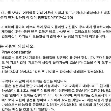
 내가를 보냄이 어린양을 이리 가운데 보냄과 같도다 전대나 배낭이나 신발을
든지 먼저 말하되 이 집이 평안할찌어다
”(눅10:3-5)
이 기뻐하며 돌아와 이르되 주여 주의 이름이면 귀신들도 우리에게 항복하나이
제자들이
3년반동안 받은 교육은 바로 나사렛 예수 그리스도의 이름의 능력
인도하심이 자기들의 모든일을 해결해 주시는 것을 체험하게 하였습니다.
하는 사람이 되십시오
.
Pray constantly
베드로는 오후
3시 기도하려 올라갈때 앉은뱅이를 만난 것입니다. 유대인들은 
도 이 기도시간에 기도하려 성전에 올라가는때 였습니다.그들은 이제 오후 
습니다.
신약 교회에 있어서의 '성전'은 기도하는 장소이며 예배하는 장소입니다.
구약에서와 같이 제사드리는 장소는 아닙니다.
그들은 성전에서 뿐만 아니라 가정에서도 모여 교육하고 예배드리고 친교를 했습니
하셨으며( 요 2:21), 바울은 성도의 몸이 성전이라고 했습니다( 고전 3:16; 
다만 '만민이 기도하는 집'(마 21:13 ; 사 56:7)이며, 예배드리는 집으로서
베드로와 요한이 성전을 향하여 기도하려 갔다는 것입니다
. 이는 마음이 항
나님으로부터 능력을 공급받고 있었다는 사실입니다. 베드로와 요한이 가지
있다는 확신을 갖고 있기 때문입니다.