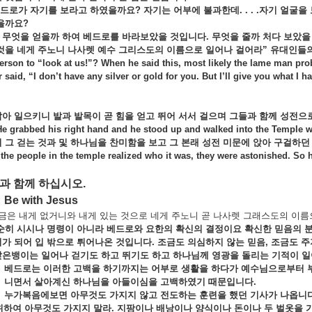
 자기를 보라고 하였을까요? 자기는 어부에 불과한데. . . .자기 얼굴을 
을까요?
 무엇을 얻을까 하여 베드로를 바라보았을 것입니다
. 무엇을 줄까 처다 보았
것을 네게 주노니 나사렛 예수 그리스도의 이름으로 일어나 걸어라” 유대인들의 귀에 
erson to “look at us!”? When he said this, most likely the lame man pro
 said, “I don’t have any silver or gold for you. But I’ll give you what I 
아 일으키니 발과 발목이 곧 힘을 얻고 뛰어 서서 걸으며 그들과 함께 성전으
He grabbed his right hand and he stood up and walked into the Temple 
 그 걷는 것과 및 하나님을 찬미함을 보고 그 본래 성전 미문에 앉아 구걸하던
 the people in the temple realized who it was, they were astonished. S
님과 함께 하십시오
.
Be with Jesus
 내게 없거니와 내게 있는 것으로 네게 주노니 곧 나사렛 그래스도의 이름으로
순히 시시나 명령이 아니라 베드로와 요한의 확신의 결정이요 확신한 믿음의 
가 되어 입 밖으로 튀어나온 것입니다. 조금도 의심하지 않는 믿음, 조금도 
은뱅이는 일어나 걷기도 하고 뛰기도 하고 하나님께 영광을 돌리는 기적이 
베드로는 이러한 고백을 하기까지는 어부로 생활을 하다가 예수님으로부터 부
니면서 살아계신 하나님을 아들이심을 고백하였기 때문입니다.
누가복음에보면 아무것도 가지지 않고 전도하는 훈련을 했던 기사가 나옵니다
 위하여 아무것도 가지지 말라
. 지팡이나 배낭이나 양식이나 돈이나 두 벌옷을