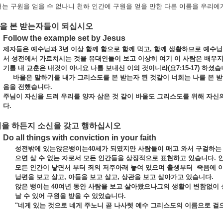
는 구원을 얻을 수 없나니 천하 인간에 구원을 얻을 만한 다른 이름을 우리에게 
님을 본 받는자들이 되십시오
Follow the example set by Jesus
제자들은 예수님과
3년 이상 함께 함으로 함께 먹고, 함께 생활하므로 예수
서 성전에서 가르치시는 것을 유대인들이 보고 이상히 여기 이 사람은 배우
기를 내 교훈은 내것이 아니요 나를 보내신 이의 것이니라(요7:15-17) 하셨습
바울은 말하기를 내가 그리스도를 본 받는자 된 것같이 너희는 나를 본 받으
음을 전했습니다.
주님이 자신을 드려 우리를 양자 삼은 것 같이 바울도 그리스도를 위해 자신
다
.
 일을 하든지 소신을 갖고 행하십시오
Do all things with conviction in your faith
성전밖에 있는앉은뱅이는
40세가 되였지만 사람들이 매고 와서 구걸하는 일
으면 살 수 없는 자로서 모든 인간들을 상징적으로 표현하고 있습니다. 
모든 인간이 낳면서 부터 죄의 저주아래 놓여 있으며 출생부터
죽음에 이
남편을 보고 살고, 아들을 보고 살고, 상관을 보고 살아가고 있습니다.
앉은 뱅이는
40여년 동안 사람을 보고 살아왔으나그의 생활이 변함없이
날 수 있어 구원을 받을 수 있었습니다.
"네게 있는 것으로 네게 주노니 곧 나사렛 예수 그리스도의 이름으로 걸으