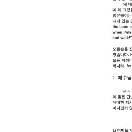
왜 베드로가
데 왜 그랬
앉은뱅이는
내게 있는 
the lame p
when Peter
and
walk!”
오른손을 잡
였습니다
. 
모든 백성이
라니라
. As
1. 예수
"은과 금은
이 말은 단
위대한 지시
어나면서 앉
1) 여행을