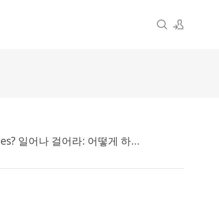
Sign In
Sign Up
Get up and Walk: How can we experience such miracles? 일어나 걸어라: 어떻게 하면 이러한 기적을 체험할 수 있을까요?