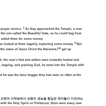
2
 prayer service.
As they approached the Temple, a man
 the one called the Beautiful Gate, so he could beg from
e asked them for some money.
6
n looked at them eagerly, expecting some money.
But
[
a
]
In the name of Jesus Christ the Nazarene,
get up
, the man’s feet and ankles were instantly healed and
, leaping, and praising God, he went into the Temple with
d he was the lame beggar they had seen so often at the
가 요한의 다락방에서 성령의 권능을 힘입은 제자들이 이전과는
 with the Holy Spirit on Pentecost, there were many new