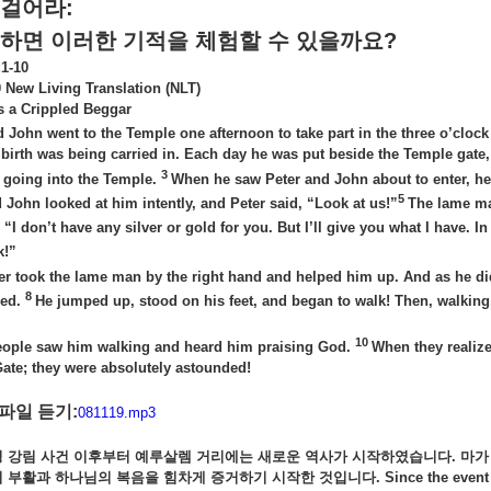
 걸어라
:
 하면 이러한 기적을 체험할 수 있을까요
?
1-10
0 New Living Translation (NLT)
s a Crippled Beggar
d John went to the Temple one afternoon to take part in the three o’clock
birth was being carried in. Each day he was put beside the Temple gate,
3
 going into the Temple.
When he saw Peter and John about to enter, h
5
 John looked at him intently, and Peter said, “Look at us!”
The lame ma
, “I don’t have any silver or gold for you. But I’ll give you what I have. 
k!”
er took the lame man by the right hand and helped him up. And as he did
8
ned.
He jumped up, stood on his feet, and began to walk! Then, walking
10
people saw him walking and heard him praising God.
When they realize
Gate; they were absolutely astounded!
파일 듣기:
081119.mp3
 강림 사건 이후부터 예루살렘 거리에는 새로운 역사가 시작하였습니다. 마
 부활과 하나님의 복음을 힘차게 증거하기 시작한 것입니다.
Since the event