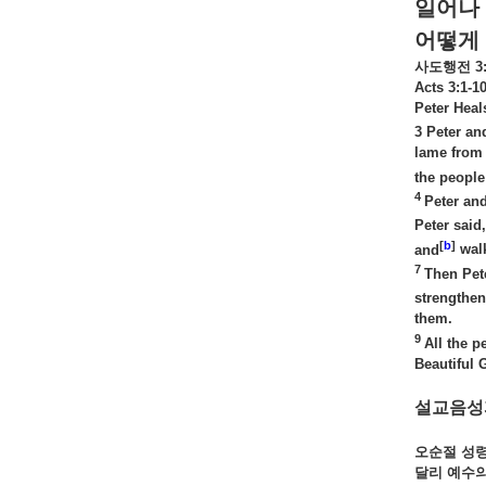
일어나
어떻게
사도행전
3:
Acts 3:1-1
Peter Heal
3
Peter an
lame from 
the people
4
Peter and
Peter said
[
b
]
and
wal
7
Then Pet
strengthe
them.
9
All the 
Beautiful 
설교음성
오순절 성령
달리 예수의