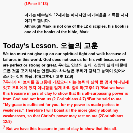
(1Peter 5”13)
마가는
예수님의
12
제자는
아니지만
마가복음을
기록한
저자
이기도
합니다
.
Although Mark is not one of the 12 disciples, his book is
one of the books of the bible, Mark.
Today’s Lesson.
오늘의
교훈
We too must not give up on our spiritual fight and walk because of
failures in this world. God does not use us for his will because we
are perfect or strong or great.
우리도
인생의
실패
,
신앙의
실패
때문에
모든
것을
포기해서는
안됩니다
.
하나님은
우리가
강하고
능력이
있어서
쓰시는
것이
아닙니다
(
고후
4:7
고후
12:9)
7
우리가
이
보배를
질그릇에
가졌으니
이는
능력의
심히
큰
것이
하나님께
있고
우리에게
있지
아니함을
알게
하려
함이라
(
고후
4:7)
7But we have
this treasure in jars of clay to show that this all-surpassing power is
from God and not from us.(2 Corinthians 4:7) 9But he said to me,
“My grace is sufficient for you, for my power is made perfect in
weakness.” Therefore I will boast all the more gladly about my
weaknesses, so that Christ’s power may rest on me (2Corinthians
12:9)
7
But we have this treasure in jars of clay to show that this all-