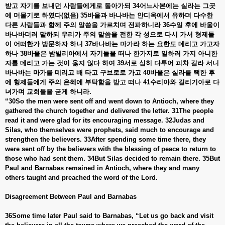
받고
자기를
보내던
사람들에게로
돌아가되
34
어느사본에는
실라는
그곳
에
머물기로
하였다
(
없음
) 35
바울과
바나바는
안디옥에서
유하며
다수한
다른
사람들과
함께
주의
말씀을
가르치며
전파하니라
36
수일
후에
바울이
바나바더러
말하되
우리가
주의
말씀을
전한
각
성으로
다시
가서
형제들
이
어떠한가
방문하자
하니
37
바나바는
마가라
하는
요한도
데리고
가고자
하나
38
바울은
밤빌리아에서
자기들을
떠나
한가지로
일하러
가지
아니한
자를
데리고
가는
것이
옳지
않다
하여
39
서로
심히
다투어
피차
갈라
서니
바나바는
마가를
데리고
배
타고
구브로로
가고
40
바울은
실라를
택한
후
에
형제들에게
주의
은혜에
부탁함을
받고
떠나
41
수리아와
길리기아로
다
녀가며
교회들을
굳게
하니라
.
“30So the men were sent off and went down to Antioch, where they
gathered the church together and delivered the letter. 31The people
read it and were glad for its encouraging message. 32Judas and
Silas, who themselves were prophets, said much to encourage and
strengthen the believers. 33After spending some time there, they
were sent off by the believers with the blessing of peace to return to
those who had sent them. 34But Silas decided to remain there. 35But
Paul and Barnabas remained in Antioch, where they and many
others taught and preached the word of the Lord.
Disagreement Between Paul and Barnabas
36Some time later Paul said to Barnabas, “Let us go back and visit