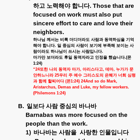
하고
노력해야
합니다
. Those that are
focused on work must also put
sincere effort to care and love their
neighbors.
하나님
께서는
비록
더디더라도
사람과
동역하심을
기억
해야
합니다
.
일
중심의
사람이
보기에
부족해
보이는
사
람이라도
하나님이
쓰시는
사람입니다
.
마가만
보더라도
후일
동역자라고
인정을
했습니다
.(
몬
1:24)
“24
또한
나의
동역자
마가
,
아리스다고
,
데마
,
누가가
문
안하느니라
25
우리
주
예수
그리스도의
은혜가
너희
심령
과
함께
할찌어다
(
몬
1:24) 24And so do Mark,
Aristarchus, Demas and Luke, my fellow workers.
(Philemons 1:24)
B.
일보다
사람
중심의
바나바
Barnabas was more focused on the
people than the work.
1)
바나바는
사람을
사랑한
인물입니다