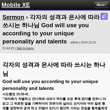
Mobile XE
Menu
Sermon
› 각자의 성격과 은사에 따라
쓰시는 하나님 God will use you
according to your unique
personality and talents
admin | 2020.10.23
21:44:22 |
Skip to menu
각자의
성격과
은사에
따라
쓰시는
하나
님
God will use you according to your unique
personality and talents
사도행전
15:30-41
“30
저희가
작별하고
안디옥에
내려가
무리를
모은
후에
편지를
전하니
31
읽고
그
위로한
말을
기뻐하더라
32
유다와
실라도
선지자라
여러
말로
형
제를
권면하여
굳게
하고
33
얼마
있다가
평안히
가라는
전송을
형제들에게