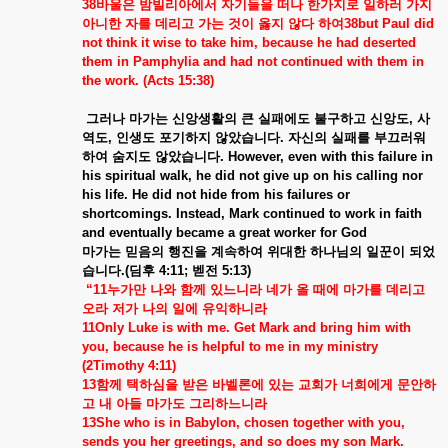
38
바울은
밤빌리아에서
자기들을
떠나
한가지로
일하러
가지
아니한
자를
데리고
가는
것이
옳지
않다
하여
38but Paul did
not think it wise to take him, because he had deserted
them in Pamphylia and had not continued with them in
the work. (Acts 15:38)
그러나
마가는
신앙생활의
큰
실패에도
불구하고
신앙도
,
사
역도
,
인생도
포기하지
않았습니다
.
자신의
실패를
부끄러워
하여
숨지도
않았습니다
. However, even with this failure in
his spiritual walk, he did not give up on his calling nor
his life. He did not hide from his failures or
shortcomings. Instead, Mark continued to work in faith
and eventually became a great worker for God
마가는
믿음의
행진을
계속하여
위대한
하나님의
일꾼이
되었
습니다
.(
딤후
4:11;
벧전
5:13)
“11
누가만
나와
함께
있느니라
네가
올
때에
마가를
데리고
오라
저가
나의
일에
유익하니라
11Only Luke is with me. Get Mark and bring him with
you, because he is helpful to me in my ministry
(2Timothy 4:11)
13
함께
택하심을
받은
바벨론에
있는
교회가
너희에게
문안하
고
내
아들
마가도
그리하느니라
13She who is in Babylon, chosen together with you,
sends you her greetings, and so does my son Mark.