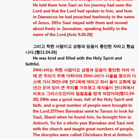
He told them how Saul on his journey had seen the
Lord and that the Lord had spoken to him, and how
in Damascus he had preached fearlessly in the name
of Jesus. 28So Saul stayed with them and moved
about freely in Jerusalem, speaking boldly in the
name of the Lord.(Acts 9:26-28)
그리고
착한
사람이고
성령과
믿음이
충만한
자라고
했습
니다
.(
행
11:24-26)
He was kind and filled with the Holy Spirit and
faithful.
24
바나바는
착한
사람이요
성령과
믿음이
충만한
자라
이
에
큰
무리가
주께
더하더라
25
바나바가
사울을
찾으러
다
소에
가서
26
만나매
안디옥에
데리고
와서
둘이
교회에
일
년간
모여
있어
큰
무리를
가르쳤고
제자들이
안디옥에서
비로소
그리스도인이라
일컬음을
받게
되었더라
(
행
11:24-
26) 24He was a good man, full of the Holy Spirit and
faith, and a great number of people were brought to
the Lord.25Then Barnabas went to Tarsus to look for
Saul, 26and when he found him, he brought him to
Antioch. So for a whole year Barnabas and Saul met
with the church and taught great numbers of people.
The disciples were called Christians first at Antioch.