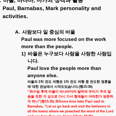
.
바울
,
바나바
,
마가의
성격과
활동
Paul, Barnabas, Mark personality and
activities.
A.
사람보다
일
중심의
바울
Paul was more focused on the work
more than the people.
1)
바울은
누구보다
사람을
사랑한
사람입
니다
.
Paul love the people more than
anyone else.
바울의
2
차
전도
여행은
1
차
전도
여행
중
전도한
영혼들
에
대한
관심에서
시작도있습니다
.(
행
15:36)
“36
수일
후에
바울이
바나바더러
말하되
우리가
주의
말
씀을
전한
각
성으로
다시
가서
형제들이
어떠한가
방문하
자
하니
”(
행
15:36)
36Some time later Paul said to
Barnabas, “Let us go back and visit the believers in
all the towns where we preached the word of the Lord