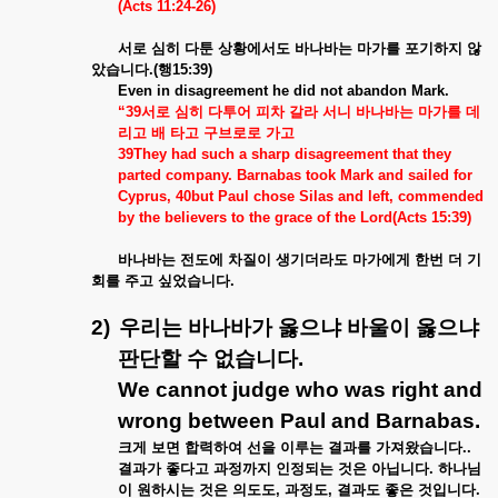
(Acts 11:24-26)
서로
심히
다툰
상황에서도
바나바는
마가를
포기하지
않
았습니다
.(
행
15:39)
Even in disagreement he did not abandon Mark.
“39
서로
심히
다투어
피차
갈라
서니
바나바는
마가를
데
리고
배
타고
구브로로
가고
39They had such a sharp disagreement that they
parted company. Barnabas took Mark and sailed for
Cyprus, 40but Paul chose Silas and left, commended
by the believers to the grace of the Lord(Acts 15:39)
바나바는
전도에
차질이
생기더라도
마가에게
한번
더
기
회를
주고
싶었습니다
.
2)
우리는
바나바가
옳으냐
바울이
옳으냐
판단할
수
없습니다
.
We cannot judge who was right and
wrong between Paul and Barnabas.
크게
보면
합력하여
선을
이루는
결과를
가져왔습니다
..
결과가
좋다고
과정까지
인정되는
것은
아닙니다
.
하나님
이
원하시는
것은
의도도
,
과정도
,
결과도
좋은
것입니다
.