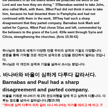
the believers in all the towns where we preached the word of the
Lord and see how they are doing.” 37Barnabas wanted to take John,
also called Mark, with them, 38but Paul did not think it wise to take
him, because he had deserted them in Pamphylia and had not
continued with them in the work. 39They had such a sharp
disagreement that they parted company. Barnabas took Mark and
sailed for Cyprus, 40but Paul chose Silas and left, commended by
the believers to the grace of the Lord. 41He went through Syria and
Cilicia, strengthening the churches. (Acts 15:30-41)
하나님의
창조의
세계가
다양한
만큼
우리의
성격과
기질도
다양합니다
.
본문을
통해
기억할
것은
개인의
성격으로
신앙을
판단하지
말라는
것입니
다
.
하나님은
각
개인의
성격과
기질을
살려서
쓰시는
분입니다
.
.
바나바와
바울이
심하게
다투다
갈라서다
.
Barnabas and Paul had a sharp
disagreement and parted company.
바울을
키워준
바나바가
제
2
차
전도여행을
앞에
두고
심하게
다툼니다
.
다
투는
정도를
넘어서
갈라섭니다
.(
행
15:39)
“39
서로
심히
다투어
피차
갈라
서니
바나바는
마가를
데리고
배
타고
구