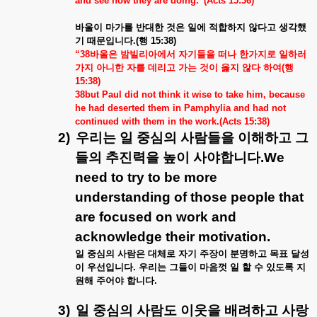
and see how they are doing.”(Acts 15:36)
바울이
마가를
반대한
것은
일에
적합하지
않다고
생각했
기
때문입니다
.(
행
15:38)
“38
바울은
밤빌리아에서
자기들을
떠나
한가지로
일하러
가지
아니한
자를
데리고
가는
것이
옳지
않다
하여
(
행
15:38)
38but Paul did not think it wise to take him, because
he had deserted them in Pamphylia and had not
continued with them in the work.(Acts 15:38)
2)
우리는
일
중심의
사람들을
이해하고
그
들의
추진력을
높이
사야합니다
.We
need to try to be more
understanding of those people that
are focused on work and
acknowledge their motivation.
일
중심의
사람은
대체로
자기
주장이
분명하고
목표
달성
이
우선입니다
.
우리는
그들이
마음껏
일
할
수
있도록
지
원해
주어야
합니다
.
3)
일
중심의
사람도
이웃을
배려하고
사랑