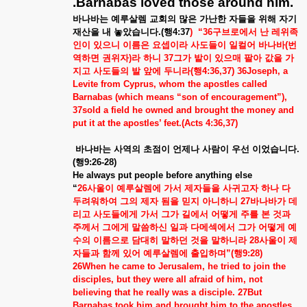
.Barnabas loved those around him.
바나바는
예루살렘
교회의
많은
가난한
자들을
위해
자기
재산을
내
놓았습니다
.(
행
4:37
)
“36
구브로에서
난
레위족
인이
있으니
이름은
요셉이라
사도들이
일컬어
바나바
(
번
역하면
권위자
)
라
하니
37
그가
밭이
있으매
팔아
값을
가
지고
사도들의
발
앞에
두니라
(
행
4:36,37) 36Joseph, a
Levite from Cyprus, whom the apostles called
Barnabas (which means “son of encouragement”),
37sold a field he owned and brought the money and
put it at the apostles’ feet.(Acts 4:36,37)
바나바는
사역의
초점이
언제나
사람이
우선
이었습니다
.
(
행
9:26-28)
He always put people before anything else
“
26
사울이
예루살렘에
가서
제자들을
사귀고자
하나
다
두려워하여
그의
제자
됨을
믿지
아니하니
27
바나바가
데
리고
사도들에게
가서
그가
길에서
어떻게
주를
본
것과
주께서
그에게
말씀하신
일과
다메섹에서
그가
어떻게
예
수의
이름으로
담대히
말하던
것을
말하니라
28
사울이
제
자들과
함께
있어
예루살렘에
출입하며
”(
행
9:28)
26When he came to Jerusalem, he tried to join the
disciples, but they were all afraid of him, not
believing that he really was a disciple. 27But
Barnabas took him and brought him to the apostles.