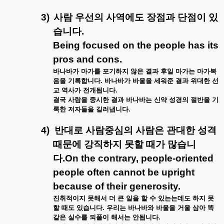
3)
사람
우선의
사역에도
장점과
단점이
있
습니다
.
Being focused on the people has its
pros and cons.
바나바가
마가를
포기하지
않은
결과
후일
마가는
마가복
음을
기록합니다
.
바나바가
바울을
세워준
결과
위대한
선
교
역사가
전개됩니다
.
결국
사람을
중시한
결과
바나바는
신약
성경의
절반을
기
록한
저자들을
길러냅니다
.
4)
반대로
사람중심의
사람은
관대한
성격
때문에
강직하지
못할
때가
많습니
다
.On the contrary, people-oriented
people often cannot be upright
because of their generosity.
진취적이지
못해서
더
큰
일을
할
수
있는는데도
하지
못
할
때도
있습니다
.
우리는
바나바와
바울을
거울
삼아
똑
같은
실수를
되풀이
해서는
안됩니다
.