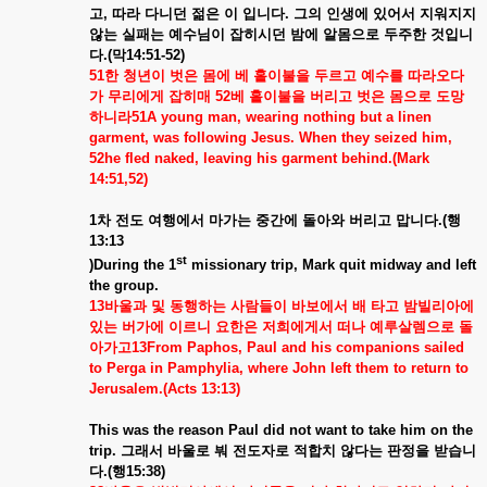
고
,
따라
다니던
젊은
이
입니다
.
그의
인생에
있어서
지워지지
않는
실패는
예수님이
잡히시던
밤에
알몸으로
두주한
것입니
다
.(
막
14:51-52)
51
한
청년이
벗은
몸에
베
홑이불을
두르고
예수를
따라오다
가
무리에게
잡히매
52
베
홑이불을
버리고
벗은
몸으로
도망
하니라
51A young man, wearing nothing but a linen
garment, was following Jesus. When they seized him,
52he fled naked, leaving his garment behind.(Mark
14:51,52)
1
차
전도
여행에서
마가는
중간에
돌아와
버리고
맙니다
.(
행
13:13
st
)During the 1
missionary trip, Mark quit midway and left
the group.
13
바울과
및
동행하는
사람들이
바보에서
배
타고
밤빌리아에
있는
버가에
이르니
요한은
저희에게서
떠나
예루살렘으로
돌
아가고
13From Paphos, Paul and his companions sailed
to Perga in Pamphylia, where John left them to return to
Jerusalem.(Acts 13:13)
This was the reason Paul did not want to take him on the
trip.
그래서
바울로
붜
전도자로
적합치
않다는
판정을
받습니
다
.(
행
15:38)