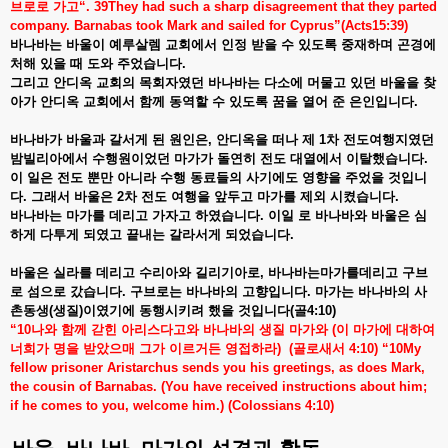
브로로
가고
“. 39They had such a sharp disagreement that they parted
company. Barnabas took Mark and sailed for Cyprus”(Acts15:39)
바나바는
바울이
예루살렘
교회에서
인정
받을
수
있도록
중재하며
곤경에
처해
있을
때
도와
주었습니다
.
그리고
안디옥
교회의
목회자였던
바나바는
다소에
머물고
있던
바울을
찾
아가
안디옥
교회에서
함께
동역할
수
있도록
꿈을
열어
준
은인입니다
.
바나바가
바울과
갈서게
된
원인은
,
안디옥을
떠나
제
1
차
전도여행지였던
밤빌리아에서
수행원이었던
마가가
돌연히
전도
대열에서
이탈했습니다
.
이
일은
전도
뿐만
아니라
수행
동료들의
사기에도
영향을
주었을
것입니
다
.
그래서
바울은
2
차
전도
여행을
앞두고
마가를
제외
시켰습니다
.
바나바는
마가를
데리고
가자고
하였습니다
.
이일
로
바나바와
바울은
심
하게
다투게
되였고
끝내는
갈라서게
되었습니다
.
바울은
실라를
데리고
수리아와
길리기아로
,
바나바는마가를데리고
구브
로
섬으로
갔습니다
.
구브로는
바나바의
고향입니다
.
마가는
바나바의
사
촌동생
(
생질
)
이였기에
동행시키려
했을
것입니다
(
골
4:10)
“10
나와
함께
갇힌
아리스다고와
바나바의
생질
마가와
(
이
마가에
대하여
너희가
명을
받았으매
그가
이르거든
영접하라
)
(
골로새서
4:10) “10My
fellow prisoner Aristarchus sends you his greetings, as does Mark,
the cousin of Barnabas. (You have received instructions about him;
if he comes to you, welcome him.) (Colossians 4:10)