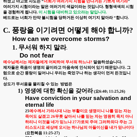
하셨고 야고보 사도는 “
너희가 여러가지 지험을 만나거든 기쁘게 여기라
”
여러가지 시험이라는 말은 여러가지 색갈이라는 것입니다. 형형색색의 시험
을 경험하게 됩니다.
이 시험을 대비하고 있으라는 말입니다.
베드로는 너희가 만약 불시험을 당하거든 이상히 여기지 말아라 “합니다.
C.
풍랑을 이기려면 어떻게 해야 합니까?
How can we overcome storms?
1.
무서워 하지 말라
.
D
o not fear
예수님께서는 제자들에게 어찌하여 무서워 하느냐?
말씀하셨습니다.
제자들은 죽음이 생명의 끝이라고 마음속에 인식되어 있기 때문입니다. 그
럼으로 순간 풍랑이 일어나니 우리는 죽었구나 하는 생각이 먼저 든것입니
다.
성도가 무서움을 물리칠 수 있는
방법은
1)
영생에 대한 확신을 갖어라
(요6:40; 11:25,26)
Have conviction in your salvation and
eternal life
25
예수께서 가라사대 나는 부활이요 생명이니 나를 믿는 자는
죽어도 살겠고 26무릇 살아서 나를 믿는 자는 영원히 죽지 아니
하리니 이것을 네가 믿느냐 27가로되 주여 그러하외다 주는 그
리스도시요 세상에 오시는 하나님의 아들이신줄 내가 믿나이다
(
요한복음
11:25-27)