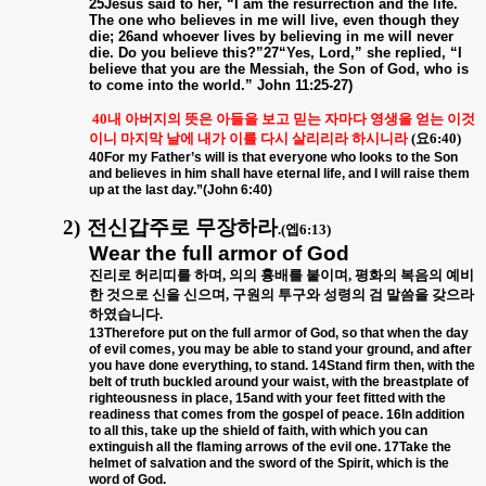
25Jesus said to her, “I am the resurrection and the life.
The one who believes in me will live, even though they
die; 26and whoever lives by believing in me will never
die. Do you believe this?”27“Yes, Lord,” she replied, “I
believe that you are the Messiah, the Son of God, who is
to come into the world.” John 11:25-27)
40내 아버지의 뜻은 아들을 보고 믿는 자마다 영생을 얻는 이것
이니 마지막 날에 내가 이를 다시 살리리라 하시니라
(요6:40)
40For my Father’s will is that everyone who looks to the Son
and believes in him shall have eternal life, and I will raise them
up at the last day.”(John 6:40)
2)
전신갑주로 무장하라
.(엡6:13)
Wear the full armor of God
진리로 허리띠를 하며, 의의 흉배를 붙이며, 평화의 복음의 예비
한 것으로 신을 신으며, 구원의 투구와 성령의 검 말씀을 갖으라
하였습니다.
13Therefore put on the full armor of God, so that when the day
of evil comes, you may be able to stand your ground, and after
you have done everything, to stand. 14Stand firm then, with the
belt of truth buckled around your waist, with the breastplate of
righteousness in place, 15and with your feet fitted with the
readiness that comes from the gospel of peace. 16In addition
to all this, take up the shield of faith, with which you can
extinguish all the flaming arrows of the evil one. 17Take the
helmet of salvation and the sword of the Spirit, which is the
word of God.