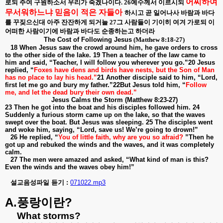
어찌하여
로되 주여 구원하소서 우리가 죽겠나이다
. 26
예수께서 이르시되
무서워하느냐 믿음이 적은 자들아
하시고 곧 일어나사 바람과 바다
를 꾸짖으신대 아주 잔잔하게 되거늘
27
그 사람들이 기이히 여겨 가로되 이
어떠한 사람이기에 바람과 바다도 순종하는고 하더라
The Cost of Following Jesus
(Matthew 8:18-27)
18 When Jesus saw the crowd around him, he gave orders to cross
to the other side of the lake. 19 Then a teacher of the law came to
him and said, “Teacher, I will follow you wherever you go.”20 Jesus
replied, “
Foxes have dens and birds have nests, but the Son of Man
has no place to lay his head.”
21 Another disciple said to him, “Lord,
first let me go and bury my father.”22But Jesus told him, “
Follow
me, and let the dead bury their own dead.”
Jesus Calms the Storm (Matthew 8:23-27)
23 Then he got into the boat and his disciples followed him. 24
Suddenly a furious storm came up on the lake, so that the waves
swept over the boat. But Jesus was sleeping. 25 The disciples went
and woke him, saying, “Lord, save us! We’re going to drown!”
26 He replied, “
You of little faith, why are you so afraid?
”Then he
got up and rebuked the winds and the waves, and it was completely
calm.
27 The men were amazed and asked, “What kind of man is this?
Even the winds and the waves obey him!”
설교음성파일 듣기 :
071022.mp3
A.
?
풍랑이란
What storms?