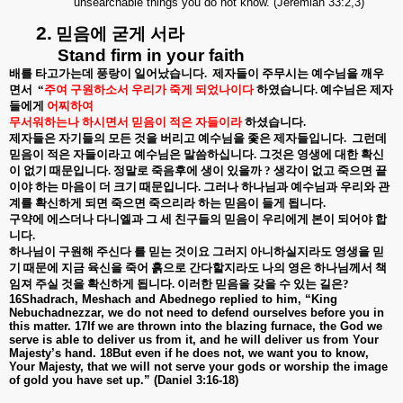
unsearchable things you do not know. (Jeremiah 33:2,3)
2.
믿음에
굳게
서라
Stand firm in your faith
배를 타고가는데 풍랑이 일어났습니다
.
제자들이 주무시는 예수님을 깨우
면서
“
주여 구원하소서 우리가 죽게 되었나이다
하였습니다
.
예수님은 제자
들에게
어찌하여
무서워하는나 하시면서 믿음이 적은 자들이라
하셨습니다
.
제자들은 자기들의 모든 것을 버리고 예수님을 좇은 제자들입니다
.
그런데
믿음이 적은 자들이라고 예수님은 말씀하십니다
.
그것은 영생에 대한 확신
이 없기 때문입니다
.
정말로 죽음후에 생이 있을까
?
생각이 없고 죽으면 끝
이야 하는 마음이 더 크기 때문입니다
.
그러나 하나님과 예수님과 우리와 관
계를 확신하게 되면 죽으면 죽으리라 하는 믿음이 들게 됩니다
.
구약에 에스더나 다니엘과 그 세 친구들의 믿음이 우리에게 본이 되어야 합
니다
.
하나님이 구원해 주신다 를 믿는 것이요 그러지 아니하실지라도 영생을 믿
기 때문에 지금 육신을 죽어 흙으로 간다할지라도 나의 영은 하나님께서 책
임져 주실 것을 확신하게 됩니다
.
이러한 믿음을 갖을 수 있는 길은
?
16Shadrach, Meshach and Abednego replied to him, “King
Nebuchadnezzar, we do not need to defend ourselves before you in
this matter. 17If we are thrown into the blazing furnace, the God we
serve is able to deliver us from it, and he will deliver us from Your
Majesty’s hand. 18But even if he does not, we want you to know,
Your Majesty, that we will not serve your gods or worship the image
of gold you have set up.” (Daniel 3:16-18)