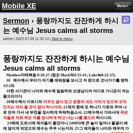
Mobile XE
Menu
Sermon
› 풍랑까지도 잔잔하게 하시
는 예수님 Jesus calms all storms
admin | 2022.07.09 11:35:14 |
Skip to menu
풍랑까지도 잔잔하게 하시는 예수님
Jesus calms all storms
Matthew
마태복음
8:18-27 (
참조
Mark
막
4:35-41; Luke
눅
8:22-25)
18
예수께서 무리가 자기를 에워쌈을 보시고 저 편으로 건너가기를 명하
시니라
19
한 서기관이 나아와 예수께 말씀하되 선생님이여 어디로 가시든지 저는
좇으리이다
20
예수께서 이르시되
여우도 굴이 있고 공중의 새도 거처가 있으되 오직
인자는 머리 둘 곳이 없다 하시더라
. 21
제자 중에 또 하나가 가로되 주여 나
로 먼저 가서 내 부친을 장사하게 허락하옵소서
. 22
예수께서 가라사대
죽은
자들로 저희 죽은 자를 장사하게 하고 너는 나를 좇으라
하시니라
.
23
배에 오르시매 제자들이 좇았더니
24
바다에 큰 놀이 일어나 물결이 배
에 덮이게 되었으되 예수는 주무 시는지라
. 25
그 제자들이 나아와 깨우며 가