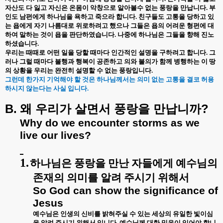
자산도 다 잃고 자신은 온몸이 악창으로 알아볼수 없는 풍랑을 만납니다. 부
인도 남편에게 하나님을 욕하고 죽으라 합니다. 친구들도 고통을 당하고 있
는 욥에게 자기 나름대로 위로하려고 했으나 그들은 욥의 어려운 형편에 대
하여 말하는 것이 욥을 판단하였습니다. 나중에 하나님은 그들을 향해 진노
하셨습니다.
우리는 때때로 어떤 일을 당할 때마다 인간적인 설명을 구하려고 합니다. 그
러나 그럴 때마다 불행과 행복이 공존하고 의와 불의가 함께 병행하는 이 땅
의 상황을 우리는 완전히 설명할 수 없는 풍랑입니다.
그런데 한가지 기억해야 할 것은 하나님께서는 의미 없는 고통을 결코 허용
하시지 않는다는 사실 입니다.
B.
?
왜
우리가
살면서
풍랑을
만납니까
Why do we encounter storms as we
live our lives
?
1.
하나님은 풍랑을 만난 자들에게 예수님의
존재의 의미를 알려 주시기 위해서
So God can show the significance of
Jesus
예수님은 인생의 신비를 밝혀주실 수 있는 세상의 유일한 빛이심
을 알려 주시기 위해서 입니다. 예수님께 대한 믿음이 있어야 합니