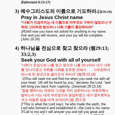
(Ephesians 6:13-17)
3)
예수그리스도의 이름으로 기도하라.(
요16:24)
Pray in Jesus Christ name
“
너희가 지금까지는 내 이름으로 아무것도 구하지 않았으나 구
하라 그리하면 받으리니 너희 기쁨이 충만하리라
”
24Until now you have not asked for anything in my name.
Ask and you will receive, and your joy will be complete.
(John 16:24)
4)
하나님을 전심으로 찾고 찾으라
(
렘
29:13;
33:2,3)
Seek your God with all of yourself
“
너희가
전심으로
나를
찾고
찾으면
나를
만나리라
내가
너희
를
만나지겠고
저희를
너희를
포로된
곳에서
. . .
사로잡혀서
떠나게
한
본곳으로
돌아오게
하리라
” (
렘
29:13,14)
13You will seek me and find me when you seek me with all
your heart. 14I will be found by you,” declares the Lord, “and
will bring you back from captivity. (Jeremiah 29:13,14)
“
일을
행하시는
여호와
그것을
지어
성취하시는
여호와께서
말하노라
너는
내게
부르짖으라
응답하겠고
네가
알지못하는
크고
비밀한
일을
네게
보이리라
(
렘
33:2,3)
2“This is what the Lord says, he who made the earth, the
Lord who formed it and established it—the Lord is his name:
3‘Call to me and I will answer you and tell you great and