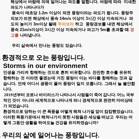
해상에서
바람에
의애
일어나는
파도를
말합니다
.
바람에
따라
미새한
파도가
나타나다가
풍속이
매초당
1-2m
이상이
되면
풍랑이라는
파도가
됩니다
.
풍랑주
의보가
뜨면
해상에서
풍속
14m/s
이상이
3
시간
이상
지속되거나
파
도의
높이가
3m
이상
될때
주의보라
하고
풍랑경보를
내면
해상에서
풍속
21m/s
이상이
3
시간
이상
지속되거나
파고가
5m
를
초과할
때
경
고를
나타냅니다
.
우리
삶속에서
만나는
풍랑도
있습니다
.
.
환경적으로 오는 풍랑입니다
.
Storms in our environment
인생을
가리켜
항해하는
것으로
흔히
비유합니다
.
잔잔한
호수를
유유히
항해하는
것
이라면
좋겠는데
거친
풍랑이
이는
바다를
항해하는
것과
같
습니다
.
언제
어디서
광풍이
풀어
풍랑이
일지
모릅니다
.
그래서
늘
불안합
니다
.
2019년부터 코로나 바이러스가 나타나서 사람들이 죽어 갑니다. 어느 국부
적인 것이
아니라 세계적으로 나타나게 되니 경제적으로 완전히 마비상태
가 되었습니다.
환경적으로 당하는 이 큰 폭풍을 어떻게 해쳐 나가질 앞이 캄캄했었습니다.
이러한 폭풍가운데서 해쳐나가지 못한 사람들은 세상을 떠났고
우리는 어
떻게 그동안 생활을 하여오늘 건강을 유지하였습니까?
.
우리의 삶에 일어나는 풍랑입니다.