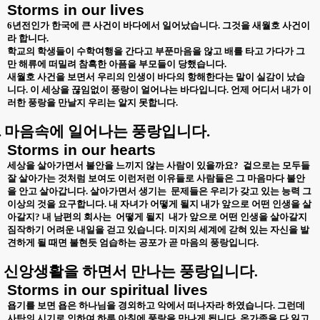
Storms in our lives
6년전인가 한국에 큰 사건이 바다에서 일어났습니다. 그것을 새월호 사건이
라 합니다.
학교의 학생들이 수학여행을 간다고 부푼마음을 않고 배를 타고 가다가 그
만 해류에 떠밀려 참흑한 아픔을 부모들이 당했습니다.
새월호 사건을 보면서 우리의 인생이 바다의 항해한다는 말이 실감이 났습
니다. 이 세상을 끊임없이 풍랑이 얼어나는 바다입니다. 언제 어디서 내가 이
러한 풍랑을 만날지 우리는 알지 못합니다.
.
마음속에 일어나는 풍랑입니다.
Storms in our hearts
세상을 살아가면서 불안을 느끼지 않는 사람이 있을까요?
겉으로는 모두들
잘 살아가는 것처럼 보여도 이런저런 이유들로 사람들은 그 마음마다 불안
을 안고 살아갑니다. 살아가면서 생기는
문제들은 우리가 갖고 있는 능력 그
이상의 것을 요구합니다. 내 자녀가 어떻게 될지 내가 앞으로 어떤 인생을 살
아갈지? 내 남편의 회사는
어떻게 될지
내가 앞으로 어떤 인생을 살아갈지
짐작하기 어려운 내일을 걷고 있습니다. 미지의 세계에 갇혀 있는 자신을 발
견하게 될 때면 불현듯 엄습하는 공포가 곧 마음의 풍랑입니다.
신앙생활을 하면서 만나는 풍랑입니다
.
.
Storms in our spiritual lives
욥기를 보면 욥은 하나님을 경외하고 악에서 떠나자라 하였습니다. 그런데
사탄의 시기로 인하여 하루 아침에 풍랑을 만나게 됩니다. 온가족을 다 잃고