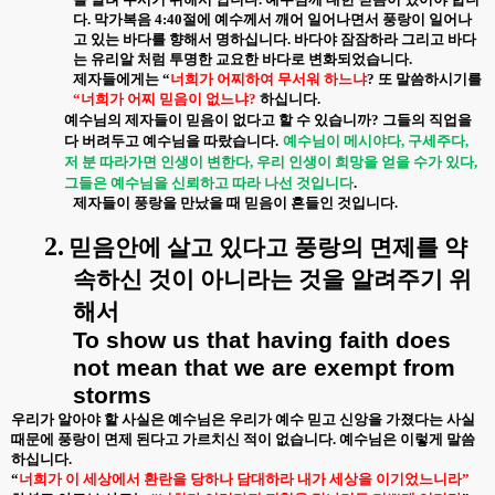
다. 막가복음 4:40절에 예수께서 깨어 일어나면서 풍랑이 일어나
고 있는 바다를 향해서 명하십니다. 바다야 잠잠하라 그리고 바다
는 유리알 처럼 투명한 교요한 바다로 변화되었습니다.
제자들에게는 “
너희가 어찌하여 무서워 하느냐
? 또 말씀하시기를
“너희가 어찌 믿음이 없느냐?
하십니다.
예수님의 제자들이 믿음이 없다고 할 수 있습니까? 그들의 직업을
다 버려두고 예수님을 따랐습니다.
예수님이 메시야다, 구세주다,
저 분 따라가면 인생이 변한다, 우리 인생이 희망을 얻을 수가 있다,
그들은 예수님을 신뢰하고 따라 나선 것입니다
.
제자들이 풍랑을 만났을 때 믿음이 흔들인 것입니다.
2.
믿음안에 살고 있다고 풍랑의 면제를 약
속하신 것이 아니라는 것을 알려주기 위
해서
To show us that having faith does
not mean that we are exempt from
storms
우리가 알아야 할 사실은 예수님은 우리가 예수 믿고 신앙을 가졌다는 사실
때문에 풍랑이 면제 된다고 가르치신 적이 없습니다. 예수님은 이렇게 말씀
하십니다.
“
너희가 이 세상에서 환란을 당하나 담대하라 내가 세상을 이기었느니라”