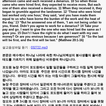
afternoon came and each received a denarius. 10 So when those
came who were hired first, they expected to receive more. But each
one of them also received a denarius. 11 When they received it, they
began to grumble against the landowner. 12 ‘These who were hired
last worked only one hour,’ they said, ‘and you have made them
equal to us who have borne the burden of the work and the heat of
the day.’ 13 “But he answered one of them, ‘I am not being unfair to
you, friend. Didn’t you agree to work for a denarius? 14 Take your
pay and go. I want to give the one who was hired last the same as I
gave you. 15 Don’t I have the right to do what I want with my own
money? Or are you envious because I am generous?’ 16 “So the last
will be first, and the first will be last.” (Matthew 20:1-16)
설교음성파일 듣기 :
032722.mp3
본문은
예수께서
하나님
나라에
속한
하나님의백성의
봉사생활의
옳바른
태도를
가르치기
위해
말씀하신
비유중에
하나입니다
.
포도원
농장
주인이
포도원에서
일할
일꾼들을
구하려고
아침
일찍
장터에
나갔습니다
.
아마도
포도원
주인은
유대
시간으로
한시쯤
장터에
나갔을
것입니다
.
유대인
시간을
해가
뜨는
아침
6
시쯤이
그들에게는
한시에
해당
됩니다
.
농장
주인은
장터에
나가서
일꾼에게
한
데나리온의
일당을
주겠다고
고용
계약을
맺고
데려왔습니다
.
그리고
오전
9
시에
다시
장터에
나가
보니까
또
놀고
섰는
사람들이
있어서
그들도
포도원에
들어가
일을
하라고
들여
보
내며
상당하게
주겠다고
했습니다
.
정오와
오후
3
시쯤
또
다시
장터에
나가
보니까
아직도
장터에서
일을
못찾
고
있는
사람들이
눈에
보입니다
.
이들
또한
같은
조건으로
들여
보냈습니