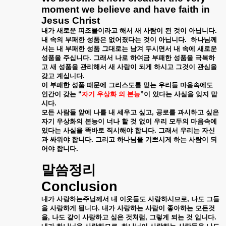
moment we believe and have faith in
Jesus Christ
내가
새로운
피조물이라고
해서
새
사람이
된
것이
아닙니다
.
내
속의
부패한
성품은
없어졌다는
것이
아닙니다
.
하나님께
서는
내
부패한
성품
그대로는
남겨
두시면서
내
속에
새로운
성품을
주십니다
.
그래서
나로
하여금
부패한
성품을
극복하
고
새
성품을
관리해서
새
사람이
되게
하시고
그것이
관심을
갖고
계십니다
.
이
부패한
성품
때문에
그리스도를
믿는
우리들
마음속에도
인간이
갖는
“
자기
우상화
의
본능
”
이
있다는
사실을
잊지
맙
시다
.
모든
사람들
앞에
나를
내
세우고
싶고
,
공로를
과시하고
싶은
자기
우상화의
본능이
너나
할
것
없이
우리
모두의
마음속에
있다는
사실을
똑바로
직시해야
합니다
.
그래서
우리는
자신
과
싸워야
합니다
.
그리고
하나님을
기쁘시게
하는
사람이
되
어야
합니다
.
말씀정리
Conclusion
내가
사랑하는주님께서
내
이웃들도
사랑하시므로
,
나도
그들
을
사랑하게
됩니다
.
내가
사랑하는
사람이
좋아하는
모든것
을
,
나도
같이
사랑하고
싶은
것처럼
,
그렇게
되는
것
입니다
.