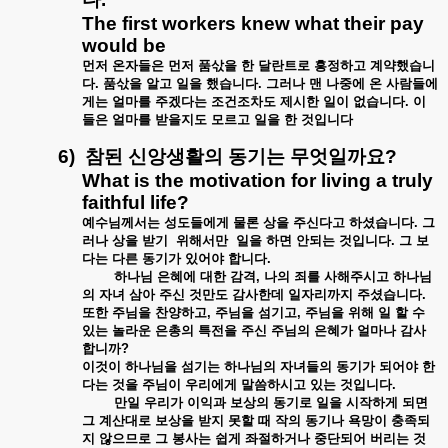
The first workers knew what their pay
would be
먼저
온자들은
먼저
품삯을
한
달란트로
흥정하고
계약했습니
다
.
품삯을
알고
일을
했습니다
.
그러나
맨
나중에
온
사람들에
게는
얼마를
주겠다는
조건조차도
제시한
일이
없습니다
.
이
들은
얼마를
받을지도
모르고
일을
한
것입니다
6)
참된
신앙생활의
동기는
무엇일까요
?
What is the motivation for living a truly
faithful life?
예수님께서는
성도들에게
물론
상을
주신다고
하셨습니다
.
그
러나
상을
받기
위해서만
일을
하면
안되는
것입니다
.
그
보
다는
다른
동기가
있어야
합니다
.
하나님
은혜에
대한
감격
,
나의
죄를
사해주시고
하나님
의
자녀
삼아
주신
것만도
감사한데
일자리까지
주셨습니다
.
또한
주님을
찬양하고
,
주님을
섬기고
,
주님을
위해
일
할
수
있는
놀라운
은총의
특전을
주신
주님의
은혜가
얼마나
감사
합니까
?
이것이
하나님을
섬기는
하나님의
자녀들의
동기가
되어야
한
다는
것을
주님이
우리에게
말씀하시고
있는
것입니다
.
만일
우리가
이익과
보상의
동기로
일을
시작하게
되면
그
계산대로
보상을
받지
못할
때
작의
동기나
욕망이
충족되
지
않으므로
그
봉사는
쉽게
좌절하거나
중단되어
버리는
것