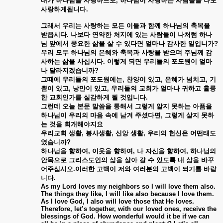
내가
하나님을
사랑하므로
,
하나님이
사랑하는
사람들을
나도
사랑하게됩니다
.
그래서
우리는
사랑하는
모든
이들과
함께
하나님의
축복을
받읍시다
.
나보다
연약한
처지에
있는
사람들이
나처럼
하나
님
앞에서
풍요한
삶을
살
수
있다면
얼마나
감사한
일입니가
?
우리
모두
하나님의
은혜와
축복과
사랑을
받으며
주님께
감
사하는
삶을
사십시다
.
이렇게
되면
우리들의
포도원이
얼마
나
달라지겠습니까
?
그때에
우리들의
포도원에는
,
찬양이
있고
,
은혜가
넘치고
,
기
쁨이
있고
,
낭만이
있고
,
우리들의
교회가
얼마나
귀하고
휼륭
한
교회인가를
실감하게
될
것입니다
.
그런데
오늘
본문
말씀을
통해서
그렇게
알지
못하는
아픔을
하나님이
우리의
마음
속에
남겨
주셨다면
,
그렇게
살지
못하
는
것을
회개해야지요
우리교회
생활
,
봉사생활
,
신앙
생활
,
우리의
헌신은
어떤태도
였습니까
?
하나님을
향하여
,
이웃을
향하여
,
나
자신을
향하여
,
하나님의
안목으로
그리스도인의
삶을
살아
갈
수
있도록
내
삶을
바꾸
어주십시오
.
이러한
고백이
저와
여러분의
고백이
되기를
바랍
니다
.
As my Lord loves my neighbors so I will love them also.
The things they like, I will like also because I love them.
As I love God, I also will love those that He loves.
Therefore, let’s together, with our loved ones, receive the
blessings of God. How wonderful would it be if we can