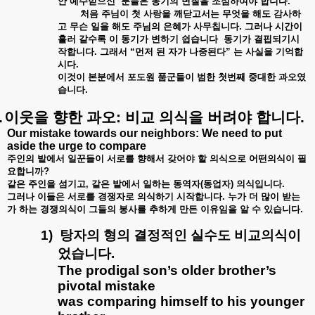
안
예수믿으신
분들은
동기의
변질을
조심하여야
합니다
.
처음
주님이
첫
사랑을
깨닫고서는
무엇을
해도
감사하
고
무슨
일을
해도
주님의
은혜가
사무칩니다
.
그러나
시간이
흘러
갈수록
이
동기가
변하기
쉽습니다
동기가
결핍되기시
작합니다
.
그래서
“
먼저
된
자가
나중된다
”
는
사실을
기억합
시다
.
이것이
본분에서
포도원
품군들이
범한
첫번째
중대한
과오였
습니다
.
.
이웃을
향한
과오
:
비교
의식을
버려야
합니다
.
Our mistake towards our neighbors: We need to put
aside the urge to compare
주인의
밭에서
일꾼들이
서로를
향해서
갖어야
할
의식으로
어떤의식이
필
요합니까
?
같은
주인을
섬기고
,
같은
밭에서
일하는
동역자
(
동업자
)
의식입니다
.
그러나
이들은
서로를
경쟁자로
의식하기
시작합니다
.
누가
더
많이
받는
가
하는
경쟁의식이
그들의
봉사를
추하게
만든
이유임을
알
수
있습니다
.
1)
탕자의
형의
결정적인
실수도
비교의식이
었습니다
.
The prodigal son’s older brother’s
pivotal mistake
was comparing himself to his younger