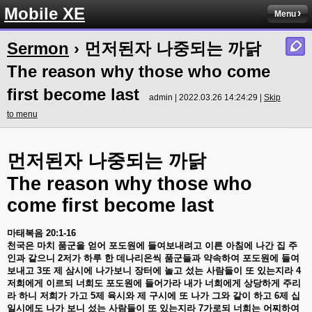
Mobile XE
Menu
Sermon
› 먼저된자 나중되는 까닭
The reason why those who come
first become last
admin | 2022.03.26 14:24:29 |
Skip
to menu
먼저된자
나중되는
까닭
The reason why those who
come first become last
마태복음
20:1-16
천국은
마치
품군을
얻어
포도원에
들여보내려고
이른
아침에
나간
집
주
인과
같으니
2
저가
하루
한
데나리온씩
품군들과
약속하여
포도원에
들여
보내고
3
또
제
삼시에
나가보니
장터에
놀고
섰는
사람들이
또
있는지라
4
저희에게
이르되
너희도
포도원에
들어가라
내가
너희에게
상당하게
주리
라
하니
저희가
가고
5
제
육시와
제
구시에
또
나가
그와
같이
하고
6
제
십
일시에도
나가
보니
섰는
사람들이
또
있는지라
7
가로되
너희는
어찌하여