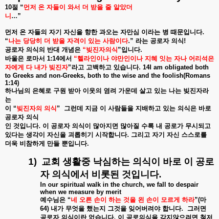
10
절
“
먼저
온
자들이
와서
더
받을
줄
알았더
니
…”
먼저
온
자들의
자기
자신을
향한
과오는
자만심
이라는
병
때문입니다
.
“
나는
당당히
더
받을
자격이
있는
사람이다
.”
라는
공로자
의식
!
공로자
의식의
반대
개념은
“
빚진자의식
”
입니다
.
바울은
로마서
1:14
에서
“
헬라인이나
야만인이나
지혜
잇는
자나
어리석은
자에게
다
내가
빚진자
”
라고
고백하고
있습니다
.
14I am obligated both
to Greeks and non-Greeks, both to the wise and the foolish(Romans
1:14)
하나님의
은혜로
구원
받아
이웃의
염려
가운데
살고
있는
나는
빚진자라
는
이
“
빚진자의
의식
”
그런데
지금
이
사람들을
지배하고
있는
의식은
바로
공로자
의식
인
것입니다
.
이
공로자
의식이
많아지면
많아질
수록
내
공로가
무시되고
있다는
생각이
자신을
괴롭히기
시작합니다
.
그리고
자기
자신
스스로를
더욱
비참하게
만들
뿐입니다
.
1)
교회
생활중
낙심하는
의식이
바로
이
공로
자
의식에서
비롯된
것입니다
.
In our spiritual walk in the church, we fall to despair
when we measure by merit
예수님은
“
네
오른
손이
하는
것을
왼
손이
모르게
하라
”(
마
64)
내가
무엇을
했는지
그것을
잊어버려야
합니다
.
그러면
공로자
의식이란
없습니다
.
이
공로의식을
갖지않으려면
철저