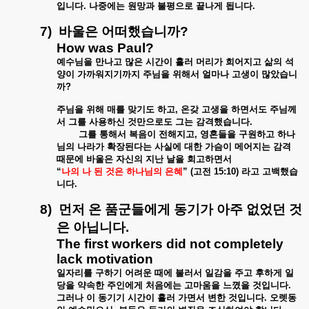
입니다
.
나중에는
원망과
불평으로
끝나게
됩니다
.
7)
바울은
어떠했습니까
?
How was Paul?
예수님을
만나고
많은
시간이
흘러
머리가
희어지고
삶의
석
양이
가까워지기까지
주님을
위해서
얼마나
고생이
많았습니
까
?
주님을
위해
매를
맞기도
하고
,
온갖
고생을
하면서도
주님께
서
그를
사용하신
것만으로도
그는
감격했습니다
.
그를
통해서
복음이
전해지고
,
영혼들을
구원하고
하나
님의
나라가
확장된다는
사실에
대한
가슴이
메어지는
감격
때문에
바울은
자신의
지난
날을
회고하면서
“
나의
나
된
것은
하나님의
은혜
” (
고전
15:10)
라고
고백했습
니다
.
8)
먼저
온
품군들에게
동기가
아주
없었던
것
은
아닙니다
.
The first workers did not completely
lack motivation
일자리를
구하기
어려운
때에
불러서
일감을
주고
후하게
일
당을
약속한
주인에게
처음에는
고마움을
느꼈을
것입니다
.
그러나
이
동기기
시간이
흘러
가면서
변한
것입니다
.
오렛동