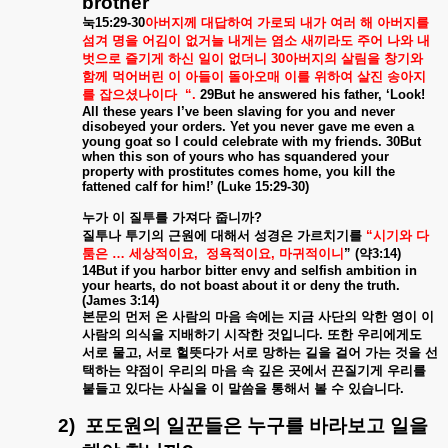
brother
눅
15:29-30
아버지께
대답하여
가로되
내가
여러
해
아버지를
섬겨
명을
어김이
없거늘
내게는
염소
새끼라도
주어
나와
내
벗으로
즐기게
하신
일이
없더니
30
아버지의
살림을
창기와
함께
먹어버린
이
아들이
돌아오매
이를
위하여
살진
송아지
를
잡으셨나이다
“.
29But he answered his father, ‘Look!
All these years I’ve been slaving for you and never
disobeyed your orders. Yet you never gave me even a
young goat so I could celebrate with my friends. 30But
when this son of yours who has squandered your
property with prostitutes comes home, you kill the
fattened calf for him!’ (Luke 15:29-30)
누가
이
질투를
가져다
줍니까
?
질투나
투기의
근원에
대해서
성경은
가르치기를
“
시기와
다
툼은
…
세상적이요
,
정욕적이요
,
마귀적이니
” (
약
3:14)
14But if you harbor bitter envy and selfish ambition in
your hearts, do not boast about it or deny the truth.
(James 3:14)
본문의
먼저
온
사람의
마음
속에는
지금
사단의
악한
영이
이
사람의
의식을
지배하기
시작한
것입니다
.
또한
우리에게도
서로
물고
,
서로
헐뜻다가
서로
망하는
길을
걸어
가는
것을
선
택하는
약점이
우리의
마음
속
깊은
곳에서
끈질기게
우리를
붙들고
있다는
사실을
이
말씀을
통해서
볼
수
있습니다
.
2)
포도원의
일꾼들은
누구를
바라보고
일을