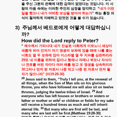
을
주신
그분의
은혜에
대한
감격이
없었다는
것입니다
.
이
사
람의
마음
속에는
이러한
주인의
심정을
망각하고
“
내가
이런
일을
했으니
내가
어떠한
보상을
받아야
하는가
”
하는
흥정
의
식이
철저하게
지배하고
있엇던
것을
볼
수가
있습니다
.
3)
주님께서
베드로에게
어떻게
대답하십니
까
?
How did the Lord reply to Peter?
“
예수께서
가라사대
내가
진실로
너희에게
이르노니
세상이
새롭게
되어
인자가
자기
영광의
보좌에
앉을
때에
나를
좇는
너희도
열
두
보좌에
앉아
이스라엘
열
두
지파를
심판하리라
29
또
내
이름을
위하여
집이나
형제나
자매나
부모나
자식이
나
전토를
버린
자마다
여러
배를
받고
또
영생을
상속하리라
30
그러나
먼저
된
자로서
나중
되고
나중
된
자로서
먼저
될
자가
많으니라
” (
마
19:28-30)
28
Jesus said to them, “Truly I tell you, at the renewal of
all things, when the Son of Man sits on his glorious
throne, you who have followed me will also sit on twelve
29
thrones, judging the twelve tribes of Israel.
And
everyone who has left houses or brothers or sisters or
[
father or mother or wife
or children or fields for my sake
will receive a hundred times as much and will inherit
30
eternal life.
But many who are first will be last, and
many who are last will be first.(Matthew 19:28-30)