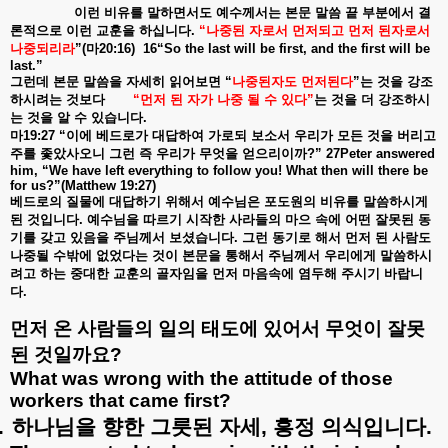
이런
비유를
말하면서도
예수께서는
본문
말씀
끝
부분에서
결
론적으로
이런
교훈을
하십니다
.
“
나중된
자로서
먼저되고
먼저
된자로서
나중되리라
”(
마
20:16)
16“So the last will be first, and the first will be
last.”
그런데
본문
말씀을
자세히
읽어보면
“
나중된자도
먼저된다
”
는
것을
강조
하시려는
것보다
“
먼저
된
자가
나중
될
수
있다
”
는
것을
더
강조하시
는
것을
알
수
있습니다
.
마
19:27 “
이에
베드로가
대답하여
가로되
보소서
우리가
모든
것을
버리고
주를
좇았사오니
그런
즉
우리가
무엇을
얻으리이까
?”
27Peter answered
him, “We have left everything to follow you! What then will there be
for us?”(Matthew 19:27)
베드로의
질물에
대답하기
위해서
예수님은
포도원의
비유를
말씀하시게
된
것입니다
.
예수님을
따르기
시작한
사라들의
마으
속에
어떤
잘못된
동
기를
갖고
있음을
주님께서
보셨습니다
.
그런
동기로
해서
먼저
된
사람도
나중될
수밖에
없었다는
것이
본문을
통해서
주님께서
우리에게
말씀하시
려고
하는
중대한
교훈의
골자임을
먼저
마음속에
염두해
주시기
바랍니
다
.
먼저
온
사람들의
일의
태도에
있어서
무엇이
잘못
된
것일까요
?
What was wrong with the attitude of those
workers that came first?
.
하나님을
향한
그릇된
자세
,
흥정
의식입니다
.