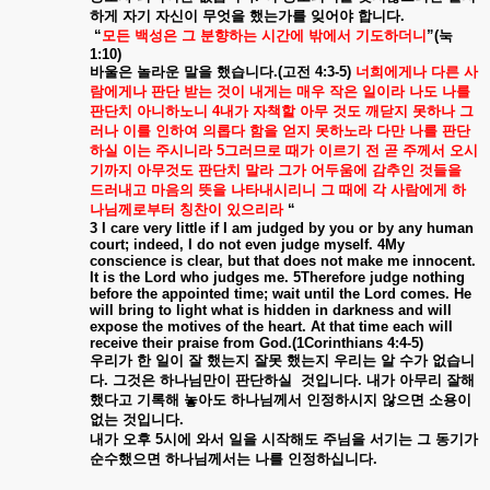
하게
자기
자신이
무엇을
했는가를
잊어야
합니다
.
“
모든
백성은
그
분향하는
시간에
밖에서
기도하더니
”(
눅
1:10)
바울은
놀라운
말을
했습니다
.(
고전
4:3-5)
너희에게나
다른
사
람에게나
판단
받는
것이
내게는
매우
작은
일이라
나도
나를
판단치
아니하노니
4
내가
자책할
아무
것도
깨닫지
못하나
그
러나
이를
인하여
의롭다
함을
얻지
못하노라
다만
나를
판단
하실
이는
주시니라
5
그러므로
때가
이르기
전
곧
주께서
오시
기까지
아무것도
판단치
말라
그가
어두움에
감추인
것들을
드러내고
마음의
뜻을
나타내시리니
그
때에
각
사람에게
하
나님께로부터
칭찬이
있으리라
“
3 I care very little if I am judged by you or by any human
court; indeed, I do not even judge myself. 4My
conscience is clear, but that does not make me innocent.
It is the Lord who judges me. 5Therefore judge nothing
before the appointed time; wait until the Lord comes. He
will bring to light what is hidden in darkness and will
expose the motives of the heart. At that time each will
receive their praise from God.(1Corinthians 4:4-5)
우리가
한
일이
잘
했는지
잘못
했는지
우리는
알
수가
없습니
다
.
그것은
하나님만이
판단하실
것입니다
.
내가
아무리
잘해
했다고
기록해
놓아도
하나님께서
인정하시지
않으면
소용이
없는
것입니다
.
내가
오후
5
시에
와서
일을
시작해도
주님을
서기는
그
동기가
순수했으면
하나님께서는
나를
인정하십니다
.