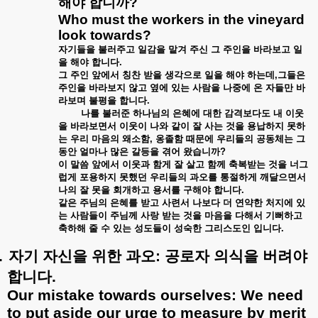
해야
합니까
?
Who must the workers in the vineyard
look towards?
자기들을
불러주고
일감을
맡겨
주신
그
주인을
바라보고
일
을
해야
합니다
.
그
주인
앞에서
칭찬
받을
생각으로
일을
해야
하는데
,
그들은
주인을
바라보지
않고
옆에
있는
사람을
나중에
온
자들만
바
라보며
불평을
합니다
.
나를
불러준
하나님의
은혜에
대한
감격보다도
내
이웃
을
바라보면서
이웃이
나와
같이
잘
사는
것을
용납하지
못하
는
우리
마음의
왜소함
,
옹졸함
때문에
우리들의
공동체는
그
동안
얼마나
많은
갈등을
겪어
왔습니까
?
이
말씀
앞에서
이웃과
함게
잘
살고
함께
축복받는
것을
너그
럽게
포용하지
못했던
우리들의
과오를
통절하게
깨달으면서
나의
잘
못을
회개하고
용서를
구해야
합니다
.
같은
주님의
은혜를
받고
사련서
나보다
더
연약한
처지에
있
는
사람들이
주님께
사랑
받는
것을
마음을
다해서
기뻐하고
축하해
줄
수
있는
성도들이
성숙한
그리스도인
입니다
.
.
자기
자신을
위한
과오
:
공로자
의식을
버려야
합니다
.
Our mistake towards ourselves: We need
to put aside our urge to measure by merit