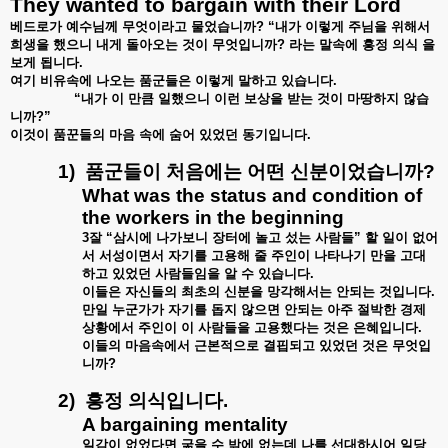
They wanted to bargain with their Lord
베드로가
예수님께
무엇이라고
물었습니까
? “
내가
이렇게
주님을
위해서
희생을
했으니
내게
돌아오는
것이
무엇입니까
?
라는
말속에
흥정
의식
을
보게
됩니다
.
여기
비유속에
나오는
품군들은
이렇게
말하고
있습니다
.
“
내가
이
만큼
일했으니
이런
보상을
받는
것이
마땅하지
않습
니까
?”
이것이
품꾼들의
마음
속에
숨어
있었던
동기입니다
.
1)
품군들이
처음에는
어떤
신분이었습니까
?
What was the status and condition of
the workers in the beginning
3
잘
“
삼시에
나가보니
장터에
놀고
섰는
사람들
”
할
일이
없어
서
서성이면서
자기를
고용해
줄
주인이
나타나기
만을
고대
하고
있었던
사람들임을
알
수
있습니다
.
이들은
자신들의
최초의
신분을
망각해서는
안되는
것입니다
.
만일
누군가가
자기를
돕지
않으면
안되는
아주
절박한
경제
상황에서
주인이
이
사람들을
고용했다는
것은
은혜입니다
.
이들의
마음속에서
근본적으로
결핍되고
있었던
것은
무엇입
니까
?
2)
흥정
의식입니다
.
A bargaining mentality
일감이
없었다면
굶을
수
밖에
없는데
나를
선대하시어
일당