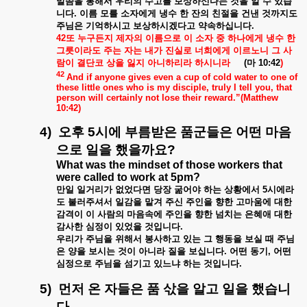
말씀을
통해서
우리의
수고를
보상하신다는
것을
알
수
있습
니다
.
이름
모를
소자에게
냉수
한
잔의
친절을
건낸
것까지도
주님은
기억하시고
보상하시겠다고
약속하십니다
.
42
또
누구든지
제자의
이름으로
이
소자
중
하나에게
냉수
한
그릇이라도
주는
자는
내가
진실로
너희에게
이르노니
그
사
람이
결단코
상을
잃지
아니하리라
하시니라
(
마
10:42
)
42
And if anyone gives even a cup of cold water to one of
these little ones who is my disciple, truly I tell you, that
person will certainly not lose their reward.”(Matthew
10:42)
4)
오후
5
시에
부름받은
품군들은
어떤
마음
으로
일을
했을까요
?
What was the mindset of those workers that
were called to work at 5pm?
만일
일거리가
없었다면
당장
굶어야
하는
상황에서
5
시에라
도
불러주셔서
일감을
맡겨
주신
주인을
향한
고마움에
대한
감격이
이
사람의
마음속에
주인을
향한
넘치는
은혜애
대한
감사한
심정이
있었을
것입니다
.
우리가
주님을
위해서
봉사하고
있는
그
행동을
보실
때
주님
은
양을
보시는
것이
아니라
질을
보십니다
.
어떤
동기
,
어떤
심정으로
주님을
섬기고
있느냐
하는
것입니다
.
5)
먼저
온
자들은
품
삯을
알고
일을
했습니
다
.