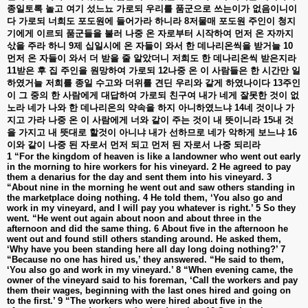
종일토록
놀고
여기
섰느뇨
가로되
우리를
품군으로
쓰는이가
없음이니이
다
가로되
너희도
포도원에
들어가라
하니라
8
저물매
포도원
주인이
청지
기에게
이르되
품군들을
불러
나중
온
자로부터
시작하여
먼저
온
자까지
삯을
주라
하니
9
제
십일시에
온
자들이
와서
한
데나리온씩을
받거늘
10
먼저
온
자들이
와서
더
받을
줄
알았더니
저희도
한
데나리온씩
받은지라
11
받은
후
집
주인을
원망하여
가로되
12
나중
온
이
사람들은
한
시간만
일
하였거늘
저희를
종일
수고와
더위를
견딘
우리와
같게
하였나이다
13
주인
이
그
중의
한
사람에게
대답하여
가로되
친구여
내가
네게
잘못한
것이
없
노라
네가
나와
한
데나리온의
약속을
하지
아니하였느냐
14
네
것이나
가
지고
가라
나중
온
이
사람에게
너와
같이
주는
것이
내
뜻이니라
15
내
것
을
가지고
내
뜻대로
할것이
아니냐
내가
선하므로
네가
악하게
보느냐
16
이와
같이
나중
된
자로서
먼저
되고
먼저
된
자로서
나중
되리라
1 “For the kingdom of heaven is like a landowner who went out early
in the morning to hire workers for his vineyard. 2 He agreed to pay
them a denarius for the day and sent them into his vineyard. 3
“About nine in the morning he went out and saw others standing in
the marketplace doing nothing. 4 He told them, ‘You also go and
work in my vineyard, and I will pay you whatever is right.’ 5 So they
went. “He went out again about noon and about three in the
afternoon and did the same thing. 6 About five in the afternoon he
went out and found still others standing around. He asked them,
‘Why have you been standing here all day long doing nothing?’ 7
“Because no one has hired us,’ they answered. “He said to them,
‘You also go and work in my vineyard.’ 8 “When evening came, the
owner of the vineyard said to his foreman, ‘Call the workers and pay
them their wages, beginning with the last ones hired and going on
to the first.’ 9 “The workers who were hired about five in the