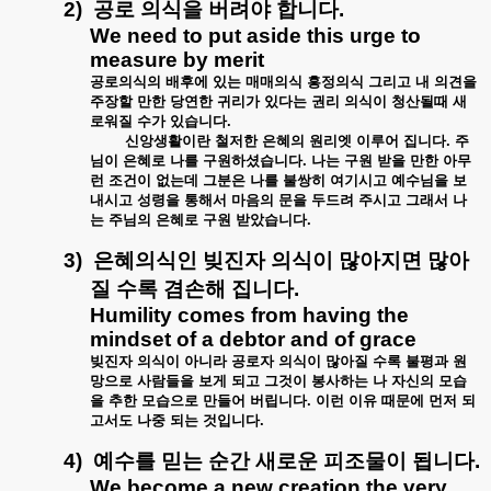
2)
공로
의식을
버려야
합니다
.
We need to put aside this urge to
measure by merit
공로의식의
배후에
있는
매매의식
흥정의식
그리고
내
의견을
주장할
만한
당연한
귀리가
있다는
권리
의식이
청산될때
새
로워질
수가
있습니다
.
신앙생활이란
철저한
은혜의
원리엣
이루어
집니다
.
주
님이
은혜로
나를
구원하셨습니다
.
나는
구원
받을
만한
아무
런
조건이
없는데
그분은
나를
불쌍히
여기시고
예수님을
보
내시고
성령을
통해서
마음의
문을
두드려
주시고
그래서
나
는
주님의
은혜로
구원
받았습니다
.
3)
은혜의식인
빚진자
의식이
많아지면
많아
질
수록
겸손해
집니다
.
Humility comes from having the
mindset of a debtor and of grace
빚진자
의식이
아니라
공로자
의식이
많아질
수록
불평과
원
망으로
사람들을
보게
되고
그것이
봉사하는
나
자신의
모습
을
추한
모습으로
만들어
버립니다
.
이런
이유
때문에
먼저
되
고서도
나중
되는
것입니다
.
4)
예수를
믿는
순간
새로운
피조물이
됩니다
.
We become a new creation the very