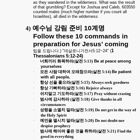
as they wandered in the wilderness. What was the result
of that grumbling? Except for Joshua and Caleb, 603550
counted males (much higher number if you count all
Israelites), all died in the wilderness.
예수님
강림
준비
10
계명
4)
Follow these 10 commands in
preparation for Jesus’ coming
1
팁을
드립니다
.) "
데살로니가전서
5:12~24" (
Thessalonians 5:12-24)
·
너희끼리 화목하라
(
살전
5:13)
Be at peace among
yourselves
·
모든 사람 대하여 오래참으라
(
살전
5:14)
Be patient
with all people.
·
항상 선을 좇으라
(
살전
5:15)
Always seek goodness
·
항상 기뻐하라
(
살전
5:16)
Rejoice always
·
쉬지말고 기도하라
(
살전
5:17)
Pray without ceasing
·
범사에 감사하라
(
살전
5:18)
Give thanks in all
circumstances
·
성령을 소멸치 말라
(
살전
5:19)
Do not get in the way of
the Holy Spirit
·
예언을 멸시치 말라
(
살전
5:20)
Do not doubt nor
despise prophecy
·
범사에 해아려 좋은 것을 취하라
(
살전
5:21)
Find the
good in everything