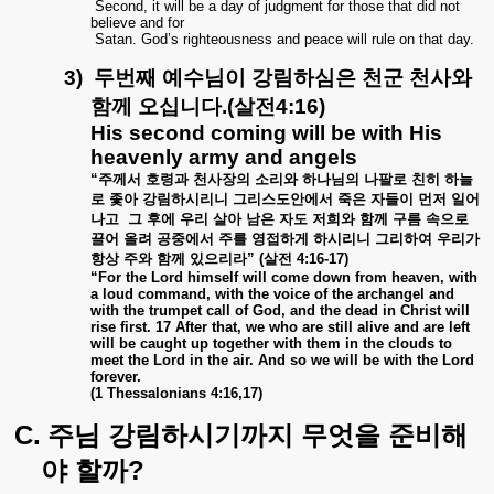
Second, it will be a day of judgment for those that did not
believe and for
Satan. God’s righteousness and peace will rule on that day.
3)
두번째
예수님이
강림하심은
천군
천사와
함께
오십니다
.(
살전
4:16)
His second coming will be with His
heavenly army and angels
“
주께서
호령과
천사장의
소리와
하나님의
나팔로
친히
하늘
로
좇아
강림하시리니
그리스도안에서
죽은
자들이
먼저
일어
나고
그
후에
우리
살아
남은
자도
저희와
함께
구름
속으로
끌어
올려
공중에서
주를
영접하게
하시리니
그리하여
우리가
항상
주와
함께
있으리라
” (
살전
4:16-17)
“
For the Lord himself will come down from heaven, with
a loud command, with the voice of the archangel and
with the trumpet call of God, and the dead in Christ will
rise first. 17 After that, we who are still alive and are left
will be caught up together with them in the clouds to
meet the Lord in the air. And so we will be with the Lord
forever.
(1 Thessalonians 4:16,17)
C.
주님
강림하시기까지
무엇을
준비해
?
야
할까