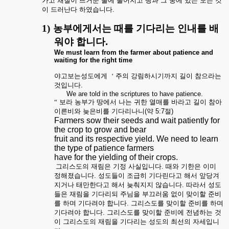
가고
채질이
뜨거운
불에
풀어지고
땅과
그
중에
있는
모든
것
이
드러난다
하였습니다
.
1)
농부에게서는
때를
기다리는
인내를
배
워야
합니다
.
We must learn from the farmer about patience and
waiting for the right time
야고보는성도에게
‘
주의
강림하시기까지
길이
참으라는
것입니다
.
We are told in the scriptures to have patience.
“
보라
농부가
땅에서
나는
귀한
열매를
바라고
길이
참아
이른비와
늦은비를
기다리나니
(약 5:7
절
)
Farmers sow their seeds and wait patiently for
the crop to grow and bear
fruit and its respective yield. We need to learn
the type of patience farmers
have for the yielding of their crops.
그리스도의
재림은
기정
사실입니다
.
때와
기한은
이미
정해졌습니다
.
성도들이
조급히
기다린다고
해서
앞당겨
지거나
태만한다고
해서
늦춰지지
않습니다
.
따라서
성도
들은
재림을
기다리되
주님을
부끄러움
없이
맞이할
준비
를
하며
기다려야
합니다
.
그리스도를
맞이할
준비를
하며
기다려야
합니다
.
그리스도를
맞이할
준비에
전념하는
것
이
그리스도의
재림을
기다리는
성도의
최선의
자세입니