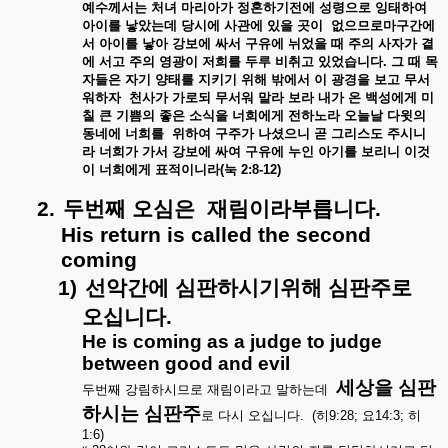
예수께서는
처녀
마리아가
정혼하기전에
성령으로
잉태하여
아이를
낳았는데
당시에
사관에
있을
곳이
없으므로마구간에
서
아이를
낳아
강보에
싸서
구유에
뉘었을
때
주의
사자가
곁
에
서고
주의
영광이
저희를
두루
비취고
있었습니다
.
그
때
목
자들은
자기
양태를
지키기
위해
밖에서
이
광경을
보고
무서
워하자
천사가
가로되
무서워
말라
보라
내가
온
백성에게
미
칠
큰
기쁨의
좋은
소식을
너희에게
전하노라
오늘날
다윗의
동네에
너희를
위하여
구주가
나셨으니
곧
그리스도
주시니
라
너희가
가서
강보에
싸여
구유에
누인
아기를
보리니
이것
이
너희에게
표적이니라
(
눅
2:8-12)
2.
두번째
오심은
재림이라부릅니다
.
His return is called the second
coming
1)
선악간에
심판하시기위해
심판주로
오십니다
.
He is coming as a judge to judge
between good and evil
세상을
심판
두번째
강림하시므로
재림이라고
말하는데
하시는
심판주
로
다시
오십니다
. (
히
9:28;
요
14:3;
히
1:6)