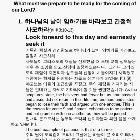
What must we prepare to be ready for the coming of
our Lord?
1.
하나님의
날이
임하기를
바라보고
간절히
사모하라
(
벧후
3:10-13)
Look forward to this day and earnestly
seek it
거룩한
행실과
경건함으로
하나님의
날이
임하기를
바라보고
갈절히
사모하라
.
사도들이
그리스도의
재림을
선포했을
때
초대
교회
성도들은
매우
큰
소망을
안고
신앙에
열중하였습니다
.
그러나
그리스
도의
재림이
지연되자
성도들의
신앙이
시들어지기
시작했고
개중에는
형제를
원망하는
자들도
생겨나게
되었습니다
.(9)
야고보는
이들의
조급함을
꾸짖고
,
주의
재림을
기다리는
자
들은
인내하는
자세로
기다려야
할
것을
권면했습니다
.
As the
scriptures state, the believers had fervor but as time passed
and Jesus did not return in their lifetime, brothers and sisters
began to lose their faith and argued with one another. This is
the reason for verse 9 and James’ exhortation to be patient
and not grumble with one another as they will be judged.
인내의
본으로서는
농부와
구약의
선지자들과
의인
욥을
소개
하고
있습니다
.
The best example of patience is that of a farmer.
주의
날이
도적같이
오리니
그날에는
하늘이
큰
소리로
떠나