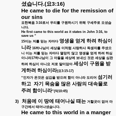
셨습니다
.(
요
3:16)
He came to die for the remission of
our sins
요한복음
3:16
로서
우리를
구원하시기
위해
구세주로
오셨습
니다
.
He first came to this world as it states in John 3:16, to
save us “
영생을
얻게
하려
하심이
15
이는
저를
믿는
자마다
니라
16
하나님이
세상을
이처럼
사랑하사
독생자를
주셨으
니
이는
저를
믿는
자마다
멸망치
않고
영생을
얻게
하려
하심
이니라
17
하나님이
그
아들을
세상에
보내신
것은
세상을
심판
세상이
구원을
받
하려
하심이
아니요
저로
말미암아
게하려
하심이라
(
요
3:15-17)
섬기러
“
인자가
온것은
섬김을
받으려
함이
아니라
도리어
하고
자기
목숨을
많은
사람의
대속물로
주려
함이니라
”(
막
10:45)
처움에
이
땅에
태어나실
때는
3)
거할곳이
없어
마
구간에서
태어나셨습니다
.
He came to this world in a manger