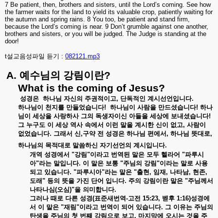
7 Be patient, then, brothers and sisters, until the Lord’s coming. See how
the farmer waits for the land to yield its valuable crop, patiently waiting for
the autumn and spring rains. 8 You too, be patient and stand firm,
because the Lord’s coming is near. 9 Don’t grumble against one another,
brothers and sisters, or you will be judged. The Judge is standing at the
door!
t설교음성파일 듣기 :
082121.mp3
A.
예수님의
강림이란
?
What is the coming of Jesus?
성경은
하나님
자신의
주권적이고
,
단독적인
계시선언입니다
.
하나님이
천지를
만들었습니다
!
하나님이
사람을
만드셨습니다
!
하나
님이
세상을
사랑하사
그의
독생자이신
아들을
세상에
보내셨습니다
!
그
누구도
이
세상
역사
속에서
이런
말을
계시한
신이
없고
,
사람이
없었습니다
.
그래서
신
,
구약
전
성경은
하나님
편에서
,
하나님
뜻대로
,
하나님의
목적대로
말씀하신
자기선언의
계시입니다
.
개역
성경에서
"
강림
"
이라고
번역된
말은
모두
헬라어
"
파루시
아
"
라는
말입니다
.
이
말은
보통
"
주님의
강림
"
이라는
말로
사용
되고
있습니다
. "
파루시아
"
라는
말은
"
출현
,
임재
,
나타남
,
현존
,
도래
"
등의
뜻을
가진
단어
입니다
.
주의
강림이란
말은
"
주님께서
나타나심
(
오심
)"
을
의미합니다
.
그러나
때로
다른
성경
(
표준새번역
-
고전
15:23,
벧후
1:16)
성경에
서
이
말은
"
재림
"
이라고
번역이
되어
있습니다
.
그
이유는
주님의
탄생을
주님의
첫
번째
강림으로
보고
,
마지막에
오시는
것을
주