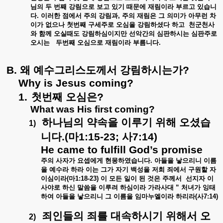
님의
두
번째
강림으로
보고
있기
때문에
재림이라
부르고
있습니
다
.
이러한
점에서
주의
강림과
,
주의
재림은
그
의미가
아무런
차
이가
없으나
첫번째
구세주로
오심을
강림하셨다
하고
천군천사
와
함께
오실때도
강림하심이지만
선악간의
심판하시는
심판주로
오시는
두번째
오심으로
재림이라
부름니다
.
B.
왜
예수그리스도께서
강림하시는가
?
Why is Jesus coming?
1.
첫번째
오심은
?
What was His first coming?
하나님의
약속을
이루기
위해
오셨습
1)
니다
.(
마
1:15-23;
사
7:14)
He came to fulfill God’s promise
주의
사자가
요셉에게
현몽하였습니다
.
아들을
낳으리니
이름
을
예수라
하라
이는
그가
자기
백성을
저희
죄에서
구원할
자
이심이라
(
마
1:18-23)
이
모든
일이
된
것은
주께서
선지자
이
사야로
하신
말씀을
이루려
하심이라
가라사대
”
처녀가
잉태
하여
아들을
낳으리니
그
이름을
임마누엘이라
하리라
(
사
7:14)
죄인들의
죄를
대속하시기
위해서
오
2)