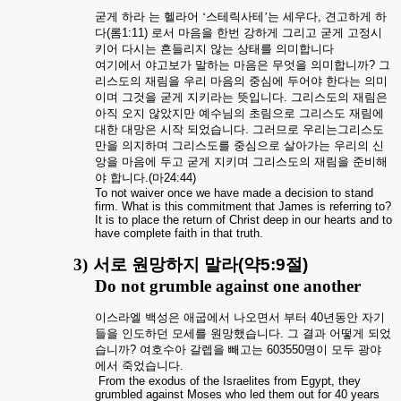
굳게
하라
는
헬라어
‘스테릭사테’는
세우다
,
견고하게
하
다
(
롬
1:11)
로서
마음을
한번
강하게
그리고
굳게
고정시
키어
다시는
흔들리지
않는
상태를
의미합니다
여기에서
야고보가
말하는
마음은
무엇을
의미합니까
?
그
리스도의
재림을
우리
마음의
중심에
두어야
한다는
의미
이며
그것을
굳게
지키라는
뜻입니다
.
그리스도의
재림은
아직
오지
않았지만
예수님의
초림으로
그리스도
재림에
대한
대망은
시작
되었습니다
.
그러므로
우리는그리스도
만을
의지하며
그리스도를
중심으로
살아가는
우리의
신
앙을
마음에
두고
굳게
지키며
그리스도의
재림을
준비해
야
합니다
.(
마
24:44)
To not waiver once we have made a decision to stand
firm. What is this commitment that James is referring to?
It is to place the return of Christ deep in our hearts and to
have complete faith in that truth.
3)
서로
원망하지
말라
(약5:9
절
)
Do not grumble against one another
이스라엘
백성은
애굽에서
나오면서
부터
40
년동안
자기
들을
인도하던
모세를
원망했습니다
.
그
결과
어떻게
되었
습니까
?
여호수아
갈렙을
빼고는
603550
명이
모두
광야
에서
죽었습니다
.
From the exodus of the Israelites from Egypt, they
grumbled against Moses who led them out for 40 years