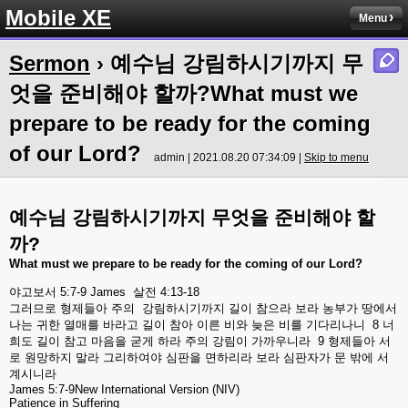
Mobile XE
Menu
Sermon
› 예수님 강림하시기까지 무
엇을 준비해야 할까?What must we
prepare to be ready for the coming
of our Lord?
admin | 2021.08.20 07:34:09 |
Skip to menu
예수님
강림하시기까지
무엇을
준비해야
할
까
?
What must we prepare to be ready for the coming of our Lord?
야고보서
5:7-9 James
살전
4:13-18
그러므로
형제들아
주의
강림하시기까지
길이
참으라
보라
농부가
땅에서
나는
귀한
열매를
바라고
길이
참아
이른
비와
늦은
비를
기다리나니
8
너
희도
길이
참고
마음을
굳게
하라
주의
강림이
가까우니라
9
형제들아
서
로
원망하지
말라
그리하여야
심판을
면하리라
보라
심판자가
문
밖에
서
계시니라
James 5:7-9New International Version (NIV)
Patience in Suffering