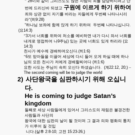
“
28
이와
같이
그리스도도
많은
사람의
죄를
담당하시려고
단
구원에
이르게
하기
위하여
번에
드리신바
되셨고
죄와
상관
없이
자기를
바라는
자들에게
두번째
나타나시리
라”
(
히
9:28)
“
하나님
보좌에
함께
앉게
하기
위하여
두번째
나타나십니다
.
(
요
14:3)
“
3
가서
너희를
위하여
처소를
예비하면
내가
다시
와서
너희를
내게로
영접하여
나
9
주님
)
있는
곳에
너희도
있게
하리라
(
요
14:3)
천사가
예수께
경배하며오신다
.(
히
1:6)
“
6
또
맏아들을
이끌어
세상에
다시
들어
오게
하실
때에
하나
님의
모든
천사가
저에게
경배할찌어다
(
히
1:6)
요한
사도는
주님이
속히
오신다
하셨습니다
. (
계
22:12, 20;)
–
The second coming will be to judge the world
2)
사단왕국을
심판하시기
위해
오십니
다
.
He is coming to judge Satan’s
kingdom
둘째로
세상
사람들에게
있어서
그리스도의
재림은
불경건한
사람들과
사단의
왕국에
대한
심판의
날이
될
것이며
그
결과
의와
평화의
통치
가
이루어
질
것입
니다
.(
살후
2:8-10;
고전
15:23-26;)