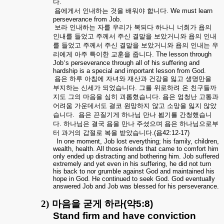
다
.
욥에게서
인내하는
것을
배워야
합니다
. We must learn
perseverance from Job.
보라
인내하는
자를
우리가
복되다
하나니
너희가
욥의
인내를
들었고
주께서
주신
결말을
보았거니와
욥의
인내
를
들었고
주께서
주신
결말을
보았거니와
욥의
인내는
우
리에게
아주
특이한
교훈을
줍니다
. The lesson through
Job
’
s perseverance through all of his suffering and
hardship is a special and important lesson from God.
욥은
하루
아침에
자녀와
재산과
건강을
잃고
생명만을
부지하는
신세가
되었습니다
.
그를
위로하려
온
친구들까
지도
그의
마음을
심히
괴롭혔습니다
.
욥은
엄청난
고통과
어려움
가운데서도
결코
원망하지
않고
소망을
잃지
않았
습니다
.
욥은
끈질기게
하나님
만나
뵙기를
간청했습니
다
.
하나님은
결국
욥을
만나
주셨으며
욥은
하나님으로부
터
과거의
갑절로
복을
받았습니다
.(욥42:12-17)
In one moment, Job lost everything; his family, children,
wealth, health. All those friends that came to comfort him
only ended up distracting and bothering him. Job suffered
extremely and yet even in his suffering, he did not turn
his back to nor grumble against God and maintained his
hope in God. He continued to seek God. God eventually
answered Job and Job was blessed for his perseverance.
2)
마음을
굳게
하라
(약5:8)
Stand firm and have conviction