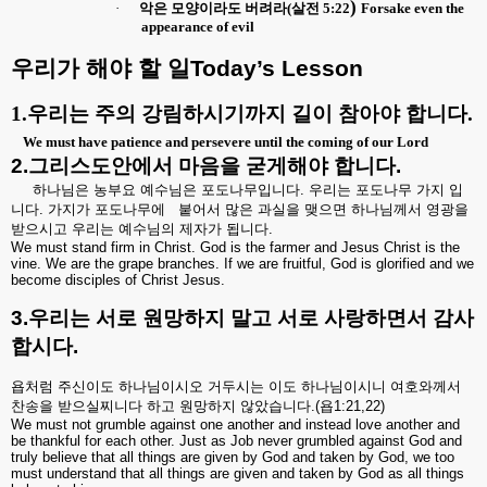
)
·
악은 모양이라도 버려라
(
살전
5:22
Forsake even the
appearance of evil
우리가
해야
할
일
Today’s Lesson
1.
우리는 주의 강림하시기까지 길이 참아야 합니다
.
We must have patience and persevere until the coming of our Lord
2.
그리스도안에서
마음을
굳게해야
합니다
.
하나님은
농부요
예수님은
포도나무입니다
.
우리는
포도나무
가지
입
니다
.
가지가
포도나무에
붙어서
많은
과실을
맺으면
하나님께서
영광을
받으시고
우리는
예수님의
제자가
됩니다
.
We must stand firm in Christ. God is the farmer and Jesus Christ is the
vine. We are the grape branches. If we are fruitful, God is glorified and we
become disciples of Christ Jesus.
3.
우리는
서로
원망하지
말고
서로
사랑하면서
감사
합시다
.
욥처럼
주신이도
하나님이시오
거두시는
이도
하나님이시니
여호와께서
찬송을
받으실찌니다
하고
원망하지
않았습니다
.(
욥
1:21,22)
We must not grumble against one another and instead love another and
be thankful for each other. Just as Job never grumbled against God and
truly believe that all things are given by God and taken by God, we too
must understand that all things are given and taken by God as all things