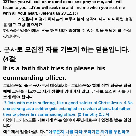
12Then you will call on me and come and pray to me, and I will
listen to you. 13You will seek me and find me when you seek me
with all your heart. (Jeremaiah 29:12,13)
기도할때
어떻게
하나님께
여쭈어볼까
생각이
나지
아니하면
성경
을
열고
그냥
읽으세요
하나님은
말씀안에서
오늘
하루
내가
충성할
수
있는
일을
깨닫게
해
주실
것입니다
.
.
군사로
모집한
자를
기쁘게
하는
믿음입니다
.
(4
절
)
It is a faith that tries to please his
commanding officer.
그리스도의
좋은
군사로서
대장되시는
그리스도와
함께
선한
싸움을
싸울
때에
고난을
각오하고
자기
생활에
얽매이지
말고
,
군사로
모집한
자를
기
쁘개
해야
합니다
.
3 Join with me in suffering, like a good soldier of Christ Jesus. 4 No
one serving as a soldier gets entangled in civilian affairs, but rather
tries to please his commanding officer. (2 Timothy 2:3,4)
이것이
그리스도를
기쁘시게
하는
일이며
주님께로부터
인정을
받는
일입
니다
.
예수께서
말씀하십니다
. “
아무든지
나를
따라
오려거든
자기를
부인하고