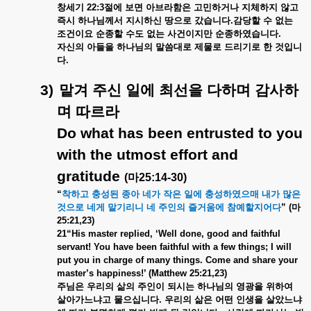
창세기
22:3
절에
보면
아브라함은
고민하거나
지체하지
않고
즉시
하나님께서
지시하신
땅으로
갔습니다
.
감당할
수
없는
조건이요
순종할
수도
없는
사건이지만
순종하였습니다
.
자신의
아들을
하나님의
말씀대로
제물로
드리기로
한
것입니
다
.
3)
맡겨
주신
일에
최선을
다하며
감사하
며
따르라
Do what has been entrusted to you
with the utmost effort and
gratitude
(
마
25:14-30)
“
착하고
충성된
종아
네가
작은
일에
충성하였으매
내가
많은
것으로
네게
맡기리니
네
주인의
즐거움에
참예할지어다
” (
마
25:21,23)
21“His master replied, ‘Well done, good and faithful
servant! You have been faithful with a few things; I will
put you in charge of many things. Come and share your
master’s happiness!’ (Matthew 25:21,23)
주님은
우리의
삶의
주인이
되시는
하나님의
영광을
위하여
살아가느냐고
물으십니다
.
우리의
삶은
어떤
인생을
살았느냐