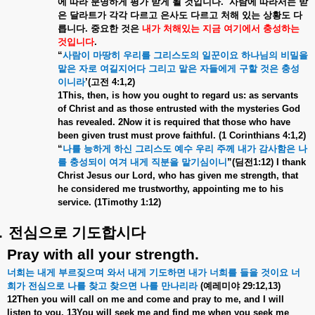
에
따라
분명하게
평가
받게
될
것입니다
.
사람에
따라서는
받
은
달라트가
각각
다르고
은사도
다르고
처해
있는
상황도
다
릅니다
.
중요한
것은
내가
처해있는
지금
여기에서
충성하는
것입니다
.
“
사람이
마땅히
우리를
그리스도의
일꾼이요
하나님의
비밀을
맡은
자로
여길지어다
그리고
맡은
자들에게
구할
것은
충성
이니라
’(
고전
4:1,2)
1This, then, is how you ought to regard us: as servants
of Christ and as those entrusted with the mysteries God
has revealed. 2Now it is required that those who have
been given trust must prove faithful. (1 Corinthians 4:1,2)
“
나를
능하게
하신
그리스도
예수
우리
주께
내가
감사함은
나
를
충성되이
여겨
내게
직분을
맡기심이니
”(
딤전
1:12) I thank
Christ Jesus our Lord, who has given me strength, that
he considered me trustworthy, appointing me to his
service. (1Timothy 1:12)
.
전심으로
기도합시다
Pray with all your strength.
너희는
내게
부르짖으며
와서
내게
기도하면
내가
너희를
들을
것이요
너
희가
전심으로
나를
찾고
찾으면
나를
만나리라
(
예레미야
29:12,13)
12Then you will call on me and come and pray to me, and I will
listen to you. 13You will seek me and find me when you seek me