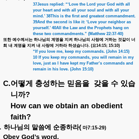
37Jesus replied: “
‘
Love the Lord your God with all
your heart and with all your soul and with all your
mind.
’
38This is the first and greatest commandment.
39And the second is like it:
‘
Love your neighbor as
yourself.
’
40All the Law and the Prophets hang on
these two commandments.
” (Matthew 22:37-40)
또한
예수께서는
하나님의
계명을
지켜
하나님의
사랑에
거하는
것같이
너
희
내
계명을
지켜
내
사랑에
거하라
하셨습니다
. (
요
14:15; 15:10)
“If you love me, keep my commands. (John 14:15)
10 If you keep my commands, you will remain in my
love, just as I have kept my Father’s commands and
remain in his love. (John 15:10)
C.
어떻게
충성하는
믿음을
갖을
수
있습
?
니까
How can we obtain an obedient
faith?
.
하나님의
말씀에
순종하라
(
마
7:15-29)
Obey God’s word.