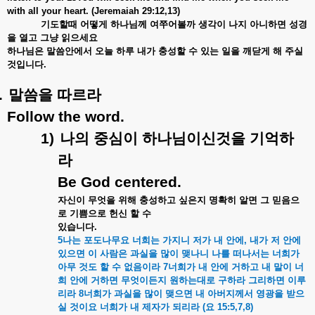
with all your heart. (Jeremaiah 29:12,13)
기도할때
어떻게
하나님께
여쭈어볼까
생각이
나지
아니하면
성경
을
열고
그냥
읽으세요
하나님은
말씀안에서
오늘
하루
내가
충성할
수
있는
일을
깨닫게
해
주실
것입니다
.
.
말씀을
따르라
Follow the word.
1)
나의
중심이
하나님이신것을
기억하
라
Be God centered.
자신이
무엇을
위해
충성하고
싶은지
명확히
알면
그
믿음으
로
기쁨으로
헌신
할
수
있습니다
.
5
나는
포도나무요
너희는
가지니
저가
내
안에
,
내가
저
안에
있으면
이
사람은
과실을
많이
맺나니
나를
떠나서는
너희가
아무
것도
할
수
없음이라
7
너희가
내
안에
거하고
내
말이
너
희
안에
거하면
무엇이든지
원하는대로
구하라
그리하면
이루
리라
8
너희가
과실을
많이
맺으면
내
아버지께서
영광을
받으
실
것이요
너희가
내
제자가
되리라
(
요
15:5,7,8)