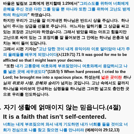
바울은
빌립보
교회에게
편지할때
1:29
에서
”
그리스도를
위하여
너희에게
은혜을
주신
것은
다만
그를
믿을
뿐
아니라
또한
그를
위하여
고난도
받게
하려
하심이라
”
하였습니다
.
하지만
우리가
고난을
잘
이겨내면
하나님은
반드시
상을
주십니다
.
하나
님이
주시는
상급을
선물로
주십니다
.
어느자는
말하기를
그
상급을
싸고
있는
포장은
고난이라
하였습니다
.
그래서
받았을
때는
아프고
힘들지만
고난으로
싸여
있는
그
포장지를
잘
풀어보면
그
안에는
하나님
은총과
넘
치는
복이
들어
있답니다
.
그래서
시편
기자는
”
고난
당한
것이
내게
유익이라
이로
말미암아
내가
주
의
율례들를
배우게
되었나이다
(
시
119:71) 71 It was good for me to be
afflicted so that I might learn your decrees.
“
또한
내가
고통중에
여호와께
부르짖었더니
여호와께서
응답하시고
나
를
넗은
곳에
세우셨도다
”(118:5) 5 When hard pressed, I cried to the
Lord; he brought me into a spacious place.
하셨는데
넓은
곳이란
하나
님의
위로와
사랑
,
은혜와
승리
가
넘치는
곳입니다
.
고난
속에서도
끝까지
하나님을
바라보며
인내하는
심령들을
하나님은
그러한
넓고도
충만한
곳
으로
우리를
인도하십니다
.
.
자기
생활에
얽매이지
않는
믿읍니다
.(4
절
)
It is a faith that isn’t self-centered.
너희는
내게
부르짖으며
와서
내게
기도하면
내가
너희를
들을
것이요
너
희가
전심으로
나를
찾고
찾으면
나를
만나리라
(
예레미야
29:12,13)