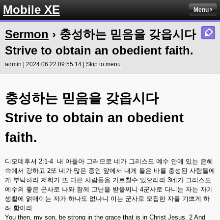
Mobile XE
Menu
Sermon
› 충성하는 믿음을 갖읍시다
Strive to obtain an obedient faith.
admin | 2024.06.22 09:55:14 |
Skip to menu
충성하는
믿음을
갖읍시다
Strive to obtain an obedient
faith.
디모데후서
2:1-4
내
아들아
그러므로
네가
그리스도
예수
안에
있는
은혜
속에서
강하고
2
또
네가
많은
증인
앞에서
내게
들은
바를
충성된
사람들에
게
부탁하라
저희가
또
다른
사람들을
가르칠수
있으리라
3
네가
그리스도
예수의
좋은
군사로
나와
함께
고난을
받을찌니
4
군사로
다니는
자는
자기
생활에
얽매이는
자가
하나도
없나니
이는
군사로
모집한
자를
기쁘게
하
려
함이라
You then, my son, be strong in the grace that is in Christ Jesus. 2 And