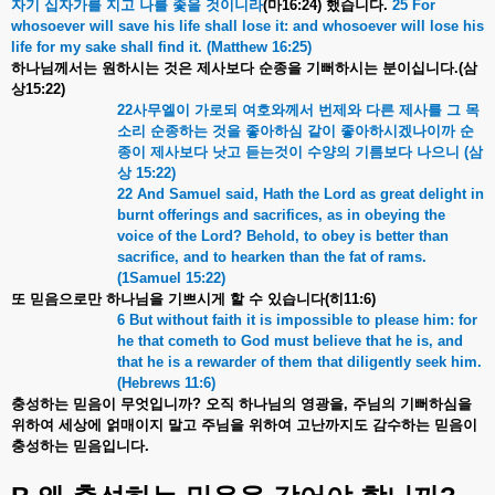
자기
십자가를
지고
나를
좇을
것이니라
(
마
16:24)
했습니다
.
25 For
whosoever will save his life shall lose it: and whosoever will lose his
life for my sake shall find it. (Matthew 16:25)
하나님께서는
원하시는
것은
제사보다
순종을
기뻐하시는
분이십니다
.(
삼
상
15:22)
22
사무엘이
가로되
여호와께서
번제와
다른
제사를
그
목
소리
순종하는
것을
좋아하심
같이
좋아하시겠나이까
순
종이
제사보다
낫고
듣는것이
수양의
기름보다
나으니
(
삼
상
15:22)
22 And Samuel said, Hath the Lord as great delight in
burnt offerings and sacrifices, as in obeying the
voice of the Lord? Behold, to obey is better than
sacrifice, and to hearken than the fat of rams.
(1Samuel 15:22)
또
믿음으로만
하나님을
기쁘시게
할
수
있습니다
(
히
11:6)
6 But without faith it is impossible to please him: for
he that cometh to God must believe that he is, and
that he is a rewarder of them that diligently seek him.
(Hebrews 11:6)
충성하는
믿음이
무엇입니까
?
오직
하나님의
영광을
,
주님의
기뻐하심을
위하여
세상에
얽매이지
말고
주님을
위하여
고난까지도
감수하는
믿음이
충성하는
믿음입니다
.