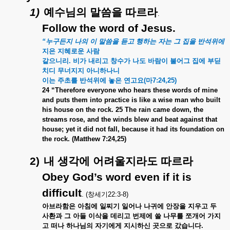
1)
예수님의
말씀을
따르라
.
Follow the word of Jesus.
“
누구든지
나의
이
말씀을
듣고
행하는
자는
그
집을
반석위에
지은
지혜로운
사람
같으니리
.
비가
내리고
창수가
나도
바람이
불어그
집에
부딛
치디
무너지지
아니하나니
이는
주초를
반석위에
놓은
연고요
(
마
7:24,25)
24 “Therefore everyone who hears these words of mine
and puts them into practice is like a wise man who built
his house on the rock. 25 The rain came down, the
streams rose, and the winds blew and beat against that
house; yet it did not fall, because it had its foundation on
the rock. (Matthew 7:24,25)
2)
내
생각에
어려울지라도
따르라
Obey God’s word even if it is
difficult
. (
창세기
22:3-8)
아브라함은
아침에
일찌기
일어나
나귀에
안장을
지우고
두
사환과
그
아들
이삭을
데리고
번제에
쓸
나무를
쪼개어
가지
고
떠나
하나님의
자기에게
지시하신
곳으로
갔습니다
.