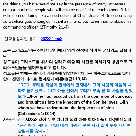
the things you have heard me say in the presence of many witnesses
entrust to reliable people who will also be qualified to teach others. 3 Join
with me in suffering, like a good soldier of Christ Jesus. 4 No one serving
as a soldier gets entangled in civilian affairs, but rather tries to please his
commanding officer. (2Timothy 2:1-4)
설교음성파일 듣기 :
062324.mp3
모든
그리스도인은
신령한
의미에서
영적
전쟁에
참여한
군사와도
같습니
다
성도들이
그리스도를
위하여
살려고
애쓸
때
사탄은
여러가지
방법으로
그
리스도인들을
넘어뜨릴려고
합니다
.
성도들은
한때는
흑암의
권세속해
있었지만
지금은
예수그리스도로
말미
암아
생명의
나라로
옮겨졌기
때문에
(
골
1:13,14)
13
그가
우리를
흑암의
권세에서
건져내사
그의
사랑의
아들의
나
라로
옮기셨으니
14
그
아들
안에서
우리가
구속
곧
죄
사함을
얻었
도다
13For he has rescued us from the dominion of darkness
and brought us into the kingdom of the Son he loves, 14in
whom we have redemption, the forgiveness of sins.
(Colossians 1:13,14)
사탄은
우는
사자와
같이
두루
다니며
삼킬
자를
찾아
다닙니다
.(
벧전
5:8)
“
근신하라
,
깨어라
너희
대적
마귀가
우는
사자
같이
두루
다니며
삼킬자를
찾나니
”