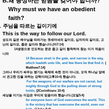
B.
?
왜
충성하는
믿음을
갖어야
합니까
Why must we have an obedient
faith?
.
주님을
따르는
길이기에
This is the way to follow our Lord.
성도의
길은
예수님을
따라가는
겟세마네의
길이요
,
십자자의
길이요
,
고
난의
길이요
,
좁은
길이라
했습니다
.(
마
7:14)
14
생명으로
인도하는
문은
좁고
길이
협착하여
찾는
이가
적음이
니라
14 Because strait is the gate, and narrow is the way,
which leadeth unto life, and few there be that find it.
(
Matthew7:14)
그러나
우리가
싸우는
병기는
육체에
속한
것이
아니요
,
오직
하나님
앞에
서
견고한
진을
파하는
강력이라
(
고후
10:4)
했습니다
.
For the weapons of our warfare are not carnal, but
mighty through God to the pulling down of strong
holds;
(2Corinthians 10:4)
세상을
이기는
이김은
우리의
믿음이라
했습니다
.(
요일
5:4)
for everyone born of God overcomes the world. This
is the victory that has overcome the world, even our