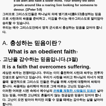
8 Be alert and have a sober mind. Your enemy the devil
prowls around like a roaring lion looking for someone to
devour. (1Peter 5:8)
그러므로
그리스도인들은
하나님의
의에
병기로서
(
롬
6:13)
충성하는
믿음
으로
사탄과의
싸움을
준비하고
,
이김을
주시는
예수그리스도로
말미암아
승리할
수
있습니다
.
우리는
예수
그리스도안에서
영적
군사로서
충성하는
믿음을
갖어야
합니
다
.
A.
?
충성하는
믿음이란
What is an obedient faith
?
.
고난을
감수하는
믿음입니다
.(3
절
)
It is a faith that overcomes suffering.
세상은
싸우는
전쟁터입니다
.
우리는
이미
출전하여
사탄과
싸우는
전투자
인생으로
살아가고
있습니다
.
우리가
사탄을
버리고
하나님의
자녀가
되였
을때
필연적으로
그리스도
인들은
주님을
위해
사탄에
대항하여
싸워야
합니다
.
싸움에는
승리해야
하므로
그에
따르는
고난도
있습니다
.
이러한
어려운
시련
속에서
예수님의
은혜를
체험한
사람들의
믿음은
살아
있는
믿음
,
어떠한
고난에도
흔들리지
않는
정금같은
믿음이
있어야
합니
다
.
고난이
오면
빋아야
하지만
피할
수
없을
때에는
감수하는
삶을
살아야
합니다
.