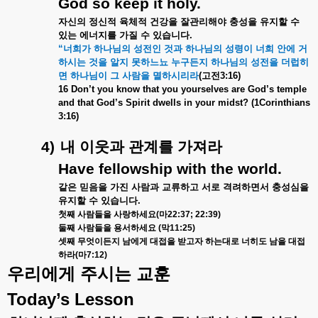
God so keep it holy.
자신의
정신적
육체적
건강을
잘관리해야
충성을
유지할
수
있는
에너지를
가질
수
있습니다
.
“
너희가
하나님의
성전인
것과
하나님의
성령이
너희
안에
거
하시는
것을
알지
못하느뇨
누구든지
하나님의
성전을
더럽히
면
하나님이
그
사람을
멸하시리라
(
고전
3:16)
16 Don’t you know that you yourselves are God’s temple
and that God’s Spirit dwells in your midst? (1Corinthians
3:16)
4)
내
이웃과
관계를
가져라
Have fellowship with the world.
같은
믿음을
가진
사람과
교류하고
서로
격려하면서
충성심을
유지할
수
있습니다
.
첫째
사람들을
사랑하세요
(
마
22:37; 22:39)
둘째
사람들을
용서하세요
(
막
11:25)
셋째
무엇이든지
남에게
대접을
받고자
하는대로
너히도
남을
대접
하라
(
마
7:12)
우리에게
주시는
교훈
Today’s Lesson