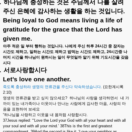
.
하나님께
충성하는
것은
주님께서
나를
살려
주신
은혜에
감사하는
생활을
하는
것입니다
.
Being loyal to God means living a life of
gratitude for the grace that the Lord has
given me.
아주
적은
일
부터
행하는
것입니다
.
나에게
주신
하루
24
시간
중
잠자는
시간도
제하고
,
일하는
시간도
제하고
밥먹는
시간도
제하고
, 24
시간중
나
머지
시간을
하나님이
원하시는
일이
무엇일까
알기
위해
기도시간을
갖읍
시다
.
서로사랑합시다
Let’s love one another.
죽도록
충성하라
생명의
면류관을
주신다
약속하셨습니다
. (
요한계시록
2:10)
영생의
면류관을
받고
싶지
않으세요
?
하나님의
사랑을
생각하면서
내
가
까이
있는
내가족이나
이웃이나
만나는
사람에게
감사한
마음
,
사랑의
마
음을
표현하여
보세요
“
하나님을
사랑하고
이웃을
내
몸처럼
사랑합시다
.
37Jesus replied: “
‘
Love the Lord your God with all your heart and with all
your soul and with all your mind.
’
38This is the first and greatest
commandment. 39And the second is like it:
‘
Love your neighbor as