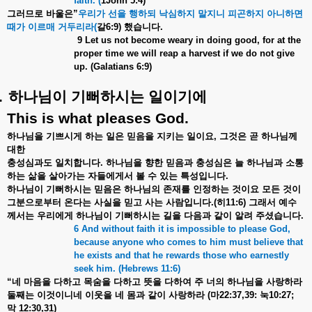
faith. (
1John 5:4)
그러므로
바울은
”
우리가
선을
행하되
낙심하지
말지니
피곤하지
아니하면
때가
이르매
거두리라
(
갈
6:9)
했습니다
.
9 Let us not become weary in doing good, for at the
proper time we will reap a harvest if we do not give
up. (Galatians 6:9)
.
하나님이
기뻐하시는
일이기에
This is what pleases God.
하나님을
기쁘시게
하는
일은
믿음을
지키는
일이요
,
그것은
곧
하나님께
대한
충성심과도
일치합니다
.
하나님을
향한
믿음과
충성심은
늘
하나님과
소통
하는
삶을
살아가는
자들에게서
볼
수
있는
특성입니다
.
하나님이
기뻐하시는
믿음은
하나님의
존재를
인정하는
것이요
모든
것이
그분으로부터
온다는
사실을
믿고
사는
사람입니다
.(
히
11:6)
그래서
예수
께서는
우리에게
하나님이
기뻐하시는
길을
다음과
같이
알려
주셨습니다
.
6 And without faith it is impossible to please God,
because anyone who comes to him must believe that
he exists and that he rewards those who earnestly
seek him. (Hebrews 11:6)
“
네
마음을
다하고
목숨을
다하고
뜻을
다하여
주
너의
하나님을
사랑하라
둘째는
이것이니네
이웃을
네
몸과
같이
사랑하라
(
마
22:37,39:
눅
10:27;
막
12:30,31)